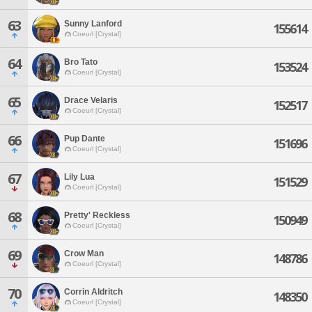
63
Sunny Lanford
155614
Coeurl [Crystal]
64
Bro Tato
153524
Coeurl [Crystal]
65
Drace Velaris
152517
Coeurl [Crystal]
66
Pup Dante
151696
Coeurl [Crystal]
67
Lily Lua
151529
Coeurl [Crystal]
68
Pretty' Reckless
150949
Coeurl [Crystal]
69
Crow Man
148786
Coeurl [Crystal]
70
Corrin Aldritch
148350
Coeurl [Crystal]