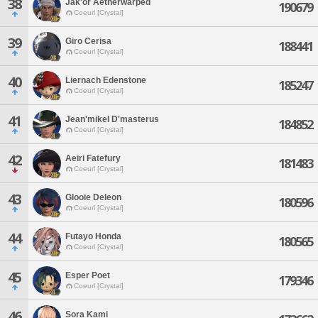
38
Jak'or Aetherwarped
190679
Coeurl [Crystal]
39
Giro Cerisa
188441
Coeurl [Crystal]
40
Liernach Edenstone
185247
Coeurl [Crystal]
41
Jean'mikel D'masterus
184852
Coeurl [Crystal]
42
Aeiri Fatefury
181483
Coeurl [Crystal]
43
Glooie Deleon
180596
Coeurl [Crystal]
44
Futayo Honda
180565
Coeurl [Crystal]
45
Esper Poet
179346
Coeurl [Crystal]
46
Sora Kami