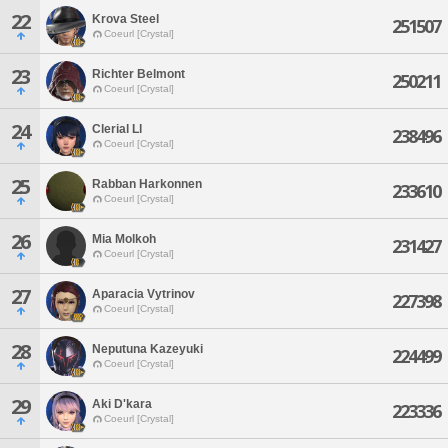
22
Krova Steel
251507
Coeurl [Crystal]
23
Richter Belmont
250211
Coeurl [Crystal]
24
Clerial Ll
238496
Coeurl [Crystal]
25
Rabban Harkonnen
233610
Coeurl [Crystal]
26
Mia Molkoh
231427
Coeurl [Crystal]
27
Aparacia Vytrinov
227398
Coeurl [Crystal]
28
Neputuna Kazeyuki
224499
Coeurl [Crystal]
29
Aki D'kara
223336
Coeurl [Crystal]