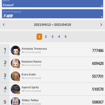
World
Coeurl
Grand Company
不滅隊
2021/04/12～2021/04/18
1
2
3
4
5
1
Atreiana Trenerara
777486
Coeurl [Crystal]
2
Nanamo Namo
609428
Coeurl [Crystal]
3
Koru Kolm
557701
Coeurl [Crystal]
4
Aperol Spritz
510578
Coeurl [Crystal]
Shiley Twiley
5
508067
Coeurl [Crystal]