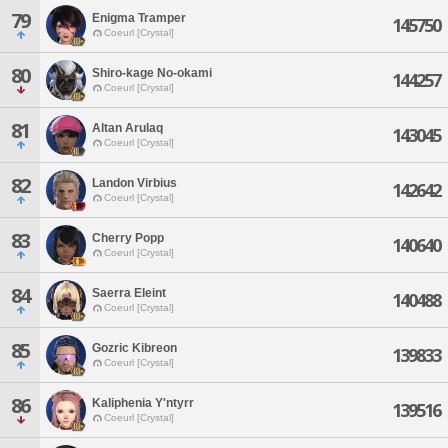
79
Enigma Tramper
145750
Coeurl [Crystal]
80
Shiro-kage No-okami
144257
Coeurl [Crystal]
81
Altan Arulaq
143045
Coeurl [Crystal]
82
Landon Virbius
142642
Coeurl [Crystal]
83
Cherry Popp
140640
Coeurl [Crystal]
84
Saerra Eleint
140488
Coeurl [Crystal]
85
Gozric Kibreon
139833
Coeurl [Crystal]
86
Kaliphenia Y'ntyrr
139516
Coeurl [Crystal]