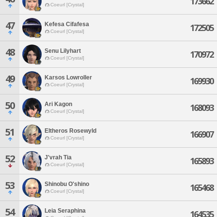
173662
Coeurl [Crystal]
47
Kefesa Cifafesa
172505
Coeurl [Crystal]
48
Senu Lilyhart
170972
Coeurl [Crystal]
49
Karsos Lowroller
169930
Coeurl [Crystal]
50
Ari Kagon
168093
Coeurl [Crystal]
51
Eltheros Rosewyld
166907
Coeurl [Crystal]
52
J'vrah Tia
165893
Coeurl [Crystal]
53
Shinobu O'shino
165468
Coeurl [Crystal]
54
Leia Seraphina
164535