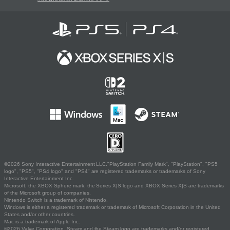
©2026 Sony Interactive Entertainment LLC."PlayStation Family Mark", "PlayStation", "PS5
logo", "PS5", "PS4 logo" and "PS4" are registered trademarks or trademarks of Sony
Interactive Entertainment Inc.
Microsoft, the XBOX Sphere mark, the Series X|S logo and XBOX Series X|S are trademarks
of the Microsoft group of companies.
Nintendo Switch is a trademark of Nintendo.
Windows is either a registered trademark or trademark of Microsoft Corporation in the United
States and/or other countries.
Mac is a trademark of Apple Inc.
©2026 Valve Corporation. Steam and the Steam logo are trademarks and/or registered