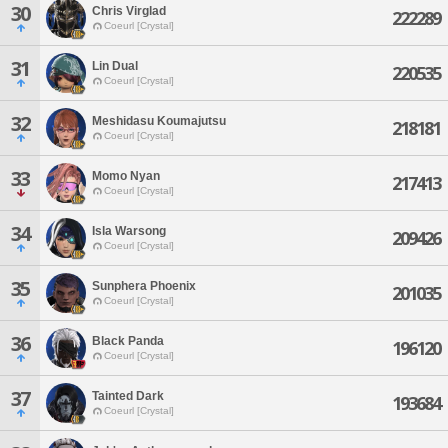
30
Chris Virglad
222289
Coeurl [Crystal]
31
Lin Dual
220535
Coeurl [Crystal]
32
Meshidasu Koumajutsu
218181
Coeurl [Crystal]
33
Momo Nyan
217413
Coeurl [Crystal]
34
Isla Warsong
209426
Coeurl [Crystal]
35
Sunphera Phoenix
201035
Coeurl [Crystal]
36
Black Panda
196120
Coeurl [Crystal]
37
Tainted Dark
193684
Coeurl [Crystal]