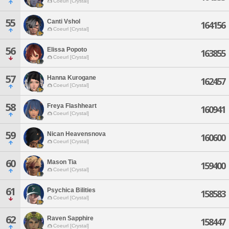
Coeurl [Crystal]
55
Canti Vshol
164156
Coeurl [Crystal]
56
Elissa Popoto
163855
Coeurl [Crystal]
57
Hanna Kurogane
162457
Coeurl [Crystal]
58
Freya Flashheart
160941
Coeurl [Crystal]
59
Nican Heavensnova
160600
Coeurl [Crystal]
60
Mason Tia
159400
Coeurl [Crystal]
61
Psychica Bilities
158583
Coeurl [Crystal]
62
Raven Sapphire
158447
Coeurl [Crystal]