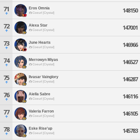
71
Eros Omnia
148150
Coeurl [Crystal]
72
Alexa Star
147001
Coeurl [Crystal]
73
June Hearts
146966
Coeurl [Crystal]
74
Merrowyn Miyas
146527
Coeurl [Crystal]
75
Ilvasar Vainglory
146287
Coeurl [Crystal]
76
Aiella Sabre
146116
Coeurl [Crystal]
77
Valeria Farron
146105
Coeurl [Crystal]
78
Eske Rise'up
145783
Coeurl [Crystal]