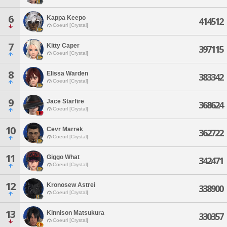
6
Kappa Keepo
414512
Coeurl [Crystal]
7
Kitty Caper
397115
Coeurl [Crystal]
8
Elissa Warden
383342
Coeurl [Crystal]
9
Jace Starfire
368624
Coeurl [Crystal]
10
Cevr Marrek
362722
Coeurl [Crystal]
11
Giggo What
342471
Coeurl [Crystal]
12
Kronosew Astrei
338900
Coeurl [Crystal]
13
Kinnison Matsukura
330357
Coeurl [Crystal]