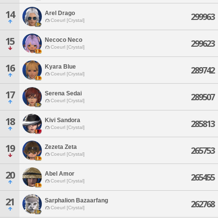
14
Arel Drago
299963
Coeurl [Crystal]
15
Necoco Neco
299623
Coeurl [Crystal]
16
Kyara Blue
289742
Coeurl [Crystal]
17
Serena Sedai
289507
Coeurl [Crystal]
18
Kivi Sandora
285813
Coeurl [Crystal]
19
Zezeta Zeta
265753
Coeurl [Crystal]
20
Abel Amor
265455
Coeurl [Crystal]
21
Sarphalion Bazaarfang
262768
Coeurl [Crystal]