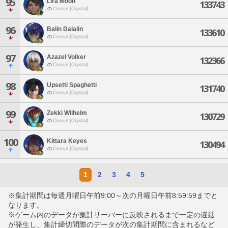
95
Lira Moon
133743
Coeurl [Crystal]
96
Balin Dalalin
133610
Coeurl [Crystal]
97
Azazel Volker
132366
Coeurl [Crystal]
98
Upsetti Spaghetti
131740
Coeurl [Crystal]
99
Zekki Wilhelm
130729
Coeurl [Crystal]
100
Kittara Keyes
130494
Coeurl [Crystal]
1
2
3
4
5
※集計期間は毎週月曜日午前9:00～次の月曜日午前8:59:59までと
なります。
※ゲーム内のデータが集計サーバーに反映されるまで一定の遅延
が発生し、集計締切間際のデータが次の集計期間に含まれるなど