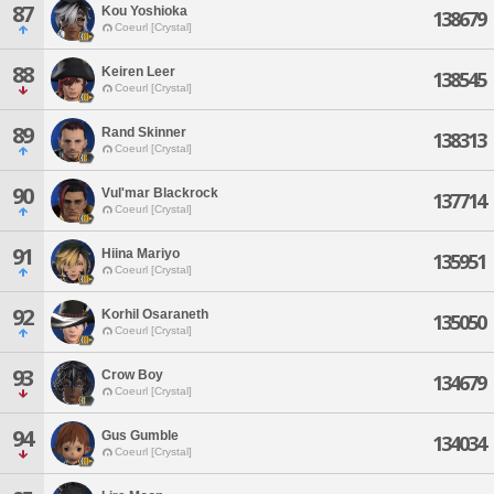
87
Kou Yoshioka
138679
Coeurl [Crystal]
88
Keiren Leer
138545
Coeurl [Crystal]
89
Rand Skinner
138313
Coeurl [Crystal]
90
Vul'mar Blackrock
137714
Coeurl [Crystal]
91
Hiina Mariyo
135951
Coeurl [Crystal]
92
Korhil Osaraneth
135050
Coeurl [Crystal]
93
Crow Boy
134679
Coeurl [Crystal]
94
Gus Gumble
134034
Coeurl [Crystal]