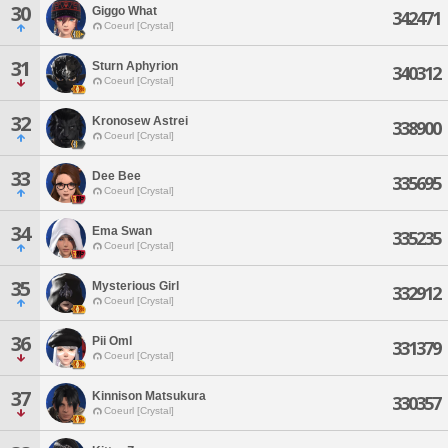
30
Giggo What
342471
Coeurl [Crystal]
31
Sturn Aphyrion
340312
Coeurl [Crystal]
32
Kronosew Astrei
338900
Coeurl [Crystal]
33
Dee Bee
335695
Coeurl [Crystal]
34
Ema Swan
335235
Coeurl [Crystal]
35
Mysterious Girl
332912
Coeurl [Crystal]
36
Pii Oml
331379
Coeurl [Crystal]
37
Kinnison Matsukura
330357
Coeurl [Crystal]