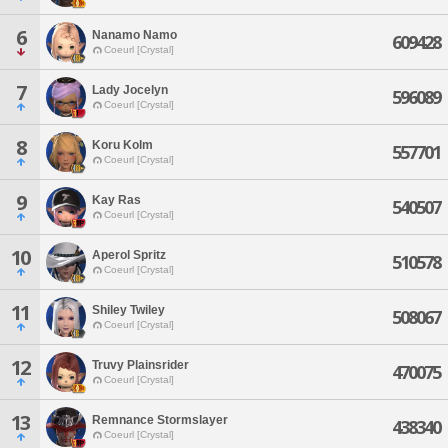
6
Nanamo Namo
609428
Coeurl [Crystal]
7
Lady Jocelyn
596089
Coeurl [Crystal]
8
Koru Kolm
557701
Coeurl [Crystal]
9
Kay Ras
540507
Coeurl [Crystal]
10
Aperol Spritz
510578
Coeurl [Crystal]
11
Shiley Twiley
508067
Coeurl [Crystal]
12
Truvy Plainsrider
470075
Coeurl [Crystal]
13
Remnance Stormslayer
438340
Coeurl [Crystal]