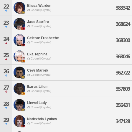
22
Elissa Warden
383342
Coeurl [Crystal]
23
Jace Starfire
368624
Coeurl [Crystal]
24
Celeste Frosheche
368300
Coeurl [Crystal]
25
Eka Tephina
368046
Coeurl [Crystal]
26
Cevr Marrek
362722
Coeurl [Crystal]
27
Ikarus Lilium
357809
Coeurl [Crystal]
28
Linwel Lady
356431
Coeurl [Crystal]
29
Nadezhda Lyubov
347128
Coeurl [Crystal]