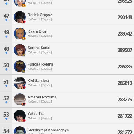
298523
Coeurl [Crystal]
47
Rorick Grayve
290148
Coeurl [Crystal]
48
Kyara Blue
289742
Coeurl [Crystal]
49
Serena Sedai
289507
Coeurl [Crystal]
50
Furiosa Reigns
286285
Coeurl [Crystal]
51
Kivi Sandora
285813
Coeurl [Crystal]
52
Antares Proxima
283275
Coeurl [Crystal]
53
Yuki'a Tia
281722
Coeurl [Crystal]
54
Sterrkympf Ahrdaegsyn
281272