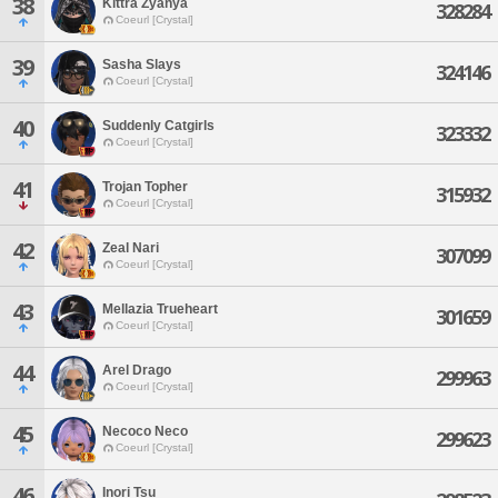
38
Kittra Zyanya
328284
Coeurl [Crystal]
39
Sasha Slays
324146
Coeurl [Crystal]
40
Suddenly Catgirls
323332
Coeurl [Crystal]
41
Trojan Topher
315932
Coeurl [Crystal]
42
Zeal Nari
307099
Coeurl [Crystal]
43
Mellazia Trueheart
301659
Coeurl [Crystal]
44
Arel Drago
299963
Coeurl [Crystal]
45
Necoco Neco
299623
Coeurl [Crystal]
46
Inori Tsu