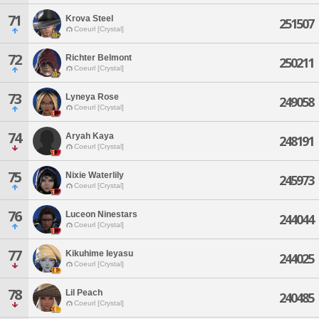
71
Krova Steel
251507
Coeurl [Crystal]
72
Richter Belmont
250211
Coeurl [Crystal]
73
Lyneya Rose
249058
Coeurl [Crystal]
74
Aryah Kaya
248191
Coeurl [Crystal]
75
Nixie Waterlily
245973
Coeurl [Crystal]
76
Luceon Ninestars
244044
Coeurl [Crystal]
77
Kikuhime Ieyasu
244025
Coeurl [Crystal]
78
Lil Peach
240485
Coeurl [Crystal]