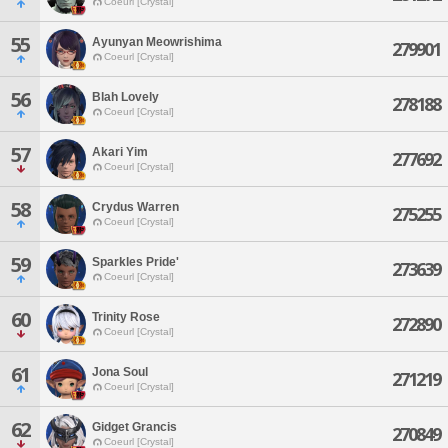
Coeurl [Crystal]
55
Ayunyan Meowrishima
279901
Coeurl [Crystal]
56
Blah Lovely
278188
Coeurl [Crystal]
57
Akari Yim
277692
Coeurl [Crystal]
58
Crydus Warren
275255
Coeurl [Crystal]
59
Sparkles Pride'
273639
Coeurl [Crystal]
60
Trinity Rose
272890
Coeurl [Crystal]
61
Jona Soul
271219
Coeurl [Crystal]
62
Gidget Grancis
270849
Coeurl [Crystal]