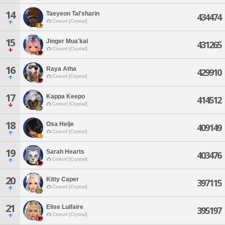
14
Taeyeon Tal'sharin
434474
Coeurl [Crystal]
15
Jinger Mua'kai
431265
Coeurl [Crystal]
16
Raya Atha
429910
Coeurl [Crystal]
17
Kappa Keepo
414512
Coeurl [Crystal]
18
Osa Helje
409149
Coeurl [Crystal]
19
Sarah Hearts
403476
Coeurl [Crystal]
20
Kitty Caper
397115
Coeurl [Crystal]
21
Elise Luifaire
395197
Coeurl [Crystal]