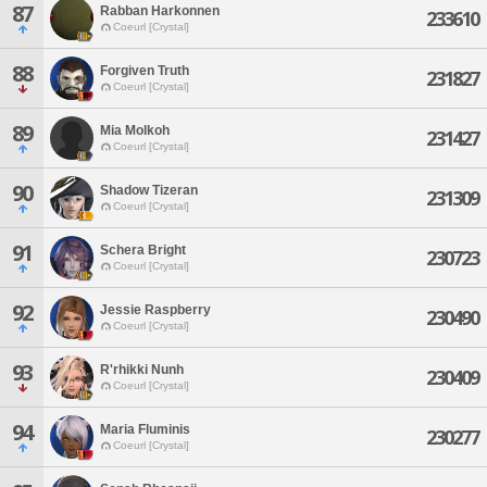
87
Rabban Harkonnen
233610
Coeurl [Crystal]
88
Forgiven Truth
231827
Coeurl [Crystal]
89
Mia Molkoh
231427
Coeurl [Crystal]
90
Shadow Tizeran
231309
Coeurl [Crystal]
91
Schera Bright
230723
Coeurl [Crystal]
92
Jessie Raspberry
230490
Coeurl [Crystal]
93
R'rhikki Nunh
230409
Coeurl [Crystal]
94
Maria Fluminis
230277
Coeurl [Crystal]