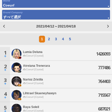
World
Coeurl
Grand Company
すべて選択
2021/04/12～2021/04/18
1
2
3
4
5
1
Lumia Deluna
1426093
Coeurl [Crystal]
2
Atreiana Trenerara
777486
Coeurl [Crystal]
3
Nartoz Zrixtila
764403
Coeurl [Crystal]
4
Lihtrael Skaeneyhawyn
715567
Coeurl [Crystal]
5
Raya Soleil
687021
Coeurl [Crystal]