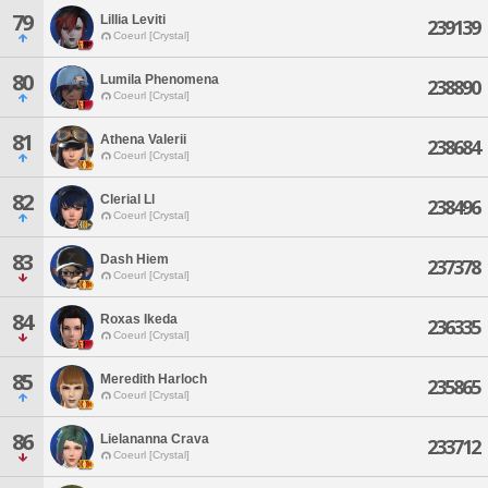
79
Lillia Leviti
239139
Coeurl [Crystal]
80
Lumila Phenomena
238890
Coeurl [Crystal]
81
Athena Valerii
238684
Coeurl [Crystal]
82
Clerial Ll
238496
Coeurl [Crystal]
83
Dash Hiem
237378
Coeurl [Crystal]
84
Roxas Ikeda
236335
Coeurl [Crystal]
85
Meredith Harloch
235865
Coeurl [Crystal]
86
Lielananna Crava
233712
Coeurl [Crystal]