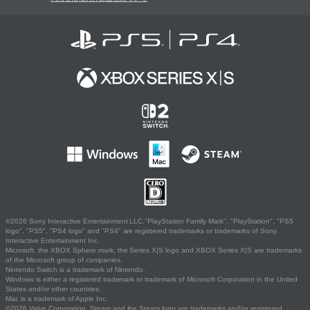
©2026 Sony Interactive Entertainment LLC."PlayStation Family Mark", "PlayStation", "PS5
logo", "PS5", "PS4 logo" and "PS4" are registered trademarks or trademarks of Sony
Interactive Entertainment Inc.
Microsoft, the XBOX Sphere mark, the Series X|S logo and XBOX Series X|S are trademarks
of the Microsoft group of companies.
Nintendo Switch is a trademark of Nintendo.
Windows is either a registered trademark or trademark of Microsoft Corporation in the United
States and/or other countries.
Mac is a trademark of Apple Inc.
©2026 Valve Corporation. Steam and the Steam logo are trademarks and/or registered