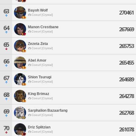
63
Bayoh Wolf
270461
Coeurl [Crystal]
64
Manon Crestbane
267669
Coeurl [Crystal]
65
Zezeta Zeta
265753
Coeurl [Crystal]
66
Abel Amor
265455
Coeurl [Crystal]
67
Shion Tsurugi
264689
Coeurl [Crystal]
68
King Brimaz
264278
Coeurl [Crystal]
69
Sarphalion Bazaarfang
262768
Coeurl [Crystal]
70
Driz Splitzian
261078
Coeurl [Crystal]