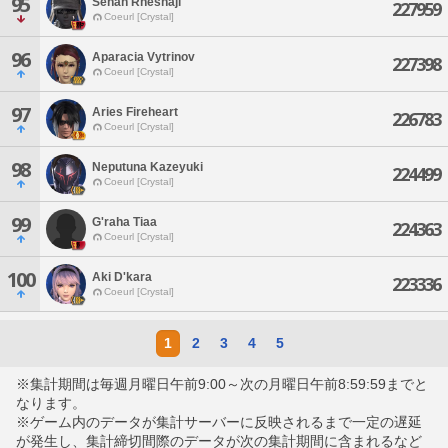
95
Senah Rhesnaji
227959
Coeurl [Crystal]
96
Aparacia Vytrinov
227398
Coeurl [Crystal]
97
Aries Fireheart
226783
Coeurl [Crystal]
98
Neputuna Kazeyuki
224499
Coeurl [Crystal]
99
G'raha Tiaa
224363
Coeurl [Crystal]
100
Aki D'kara
223336
Coeurl [Crystal]
1
2
3
4
5
※集計期間は毎週月曜日午前9:00～次の月曜日午前8:59:59までと
なります。
※ゲーム内のデータが集計サーバーに反映されるまで一定の遅延
が発生し、集計締切間際のデータが次の集計期間に含まれるなど