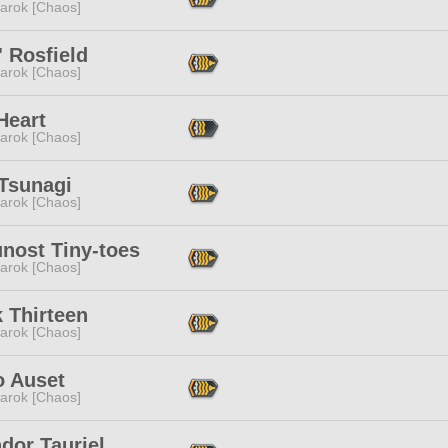
arok [Chaos]
' Rosfield
arok [Chaos]
Heart
arok [Chaos]
 Tsunagi
arok [Chaos]
nost Tiny-toes
arok [Chaos]
 Thirteen
arok [Chaos]
o Auset
arok [Chaos]
dor Taurjel