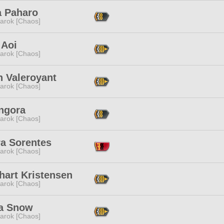
a Paharo
arok [Chaos]
 Aoi
arok [Chaos]
n Valeroyant
arok [Chaos]
Angora
arok [Chaos]
ra Sorentes
arok [Chaos]
hart Kristensen
arok [Chaos]
a Snow
arok [Chaos]