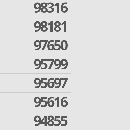
98316
98181
97650
95799
95697
95616
94855