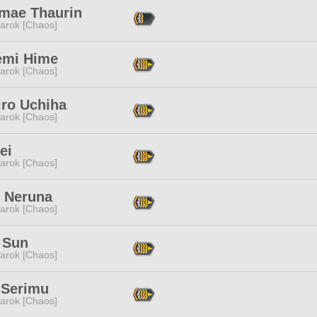
mae Thaurin
arok [Chaos]
mi Hime
arok [Chaos]
iro Uchiha
arok [Chaos]
ei
arok [Chaos]
l Neruna
arok [Chaos]
 Sun
arok [Chaos]
 Serimu
arok [Chaos]