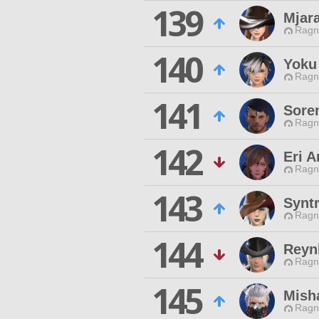
139
Mjar
Ragn
140
Yoku
Ragn
141
Sore
Ragn
142
Eri 
Ragn
143
Synt
Ragn
144
Reyn
Ragn
145
Mish
Ragn