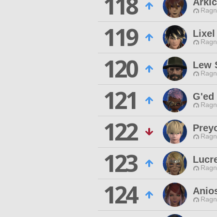
118
Arki
Ragn
119
Lixel
Ragn
120
Lew 
Ragn
121
G'ed 
Ragn
122
Prey
Ragn
123
Lucre
Ragn
124
Anios
Ragn