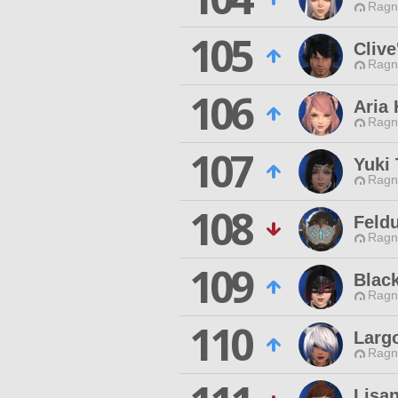
Ragn
105
Clive
Ragn
106
Aria 
Ragn
107
Yuki
Ragn
108
Feldu
Ragn
109
Black
Ragn
110
Larg
Ragn
Lisan