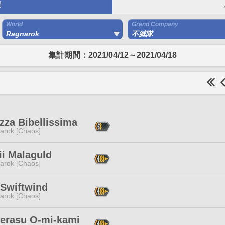
間
World
Grand Company
Ragnarok
不滅隊
集計期間：2021/04/12～2021/04/18
zza Bibellissima
arok [Chaos]
ii Malaguld
arok [Chaos]
 Swiftwind
arok [Chaos]
erasu O-mi-kami