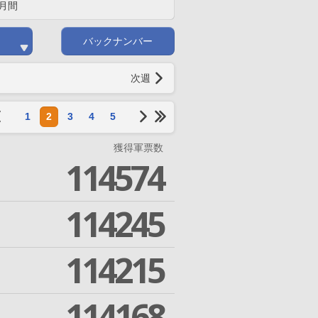
月間
バックナンバー
次週
1
2
3
4
5
獲得軍票数
114574
114245
114215
114168