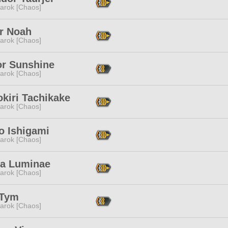
arok [Chaos]
r Noah
arok [Chaos]
or Sunshine
arok [Chaos]
kiri Tachikake
arok [Chaos]
o Ishigami
arok [Chaos]
na Luminae
arok [Chaos]
 Tym
arok [Chaos]