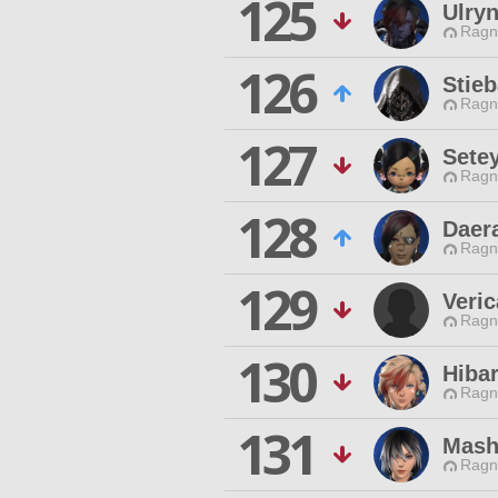
125
Ulry
Ragn
126
Stie
Ragn
127
Sete
Ragn
128
Daer
Ragn
129
Veri
Ragn
130
Hiba
Ragn
131
Mash
Ragn