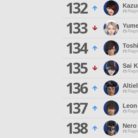
132
Kazu
Ragn
133
Yume
Ragn
134
Tosh
Ragn
135
Sai K
Ragn
136
Altie
Ragn
137
Leon
Ragn
138
Nero
Ragn