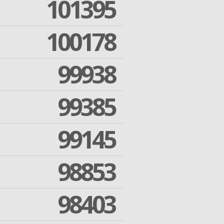
101395
100178
99938
99385
99145
98853
98403