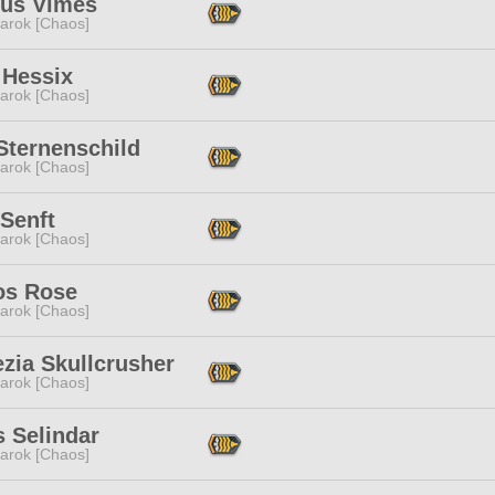
cus Vimes
arok [Chaos]
 Hessix
arok [Chaos]
Sternenschild
arok [Chaos]
Senft
arok [Chaos]
os Rose
arok [Chaos]
zia Skullcrusher
arok [Chaos]
 Selindar
arok [Chaos]