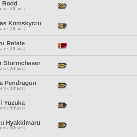
n Rodd
arok [Chaos]
bas Komskycru
arok [Chaos]
yu Refale
arok [Chaos]
a Stormchaser
arok [Chaos]
ca Pendragon
arok [Chaos]
ri Yuzuka
arok [Chaos]
u Hyakkimaru
arok [Chaos]