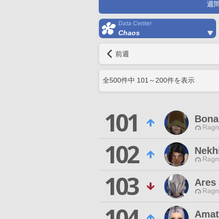
週
Data Center
Chaos
前週
全
500
件中
101
～
200
件を表示
101
Bona
Ragn
102
Nekh
Ragn
103
Ares
Ragn
104
Amat