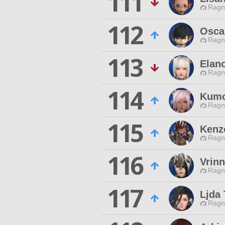
111
Ragn
112
Osca
Ragn
113
Elan
Ragn
114
Kumo
Ragn
115
Kenz
Ragn
116
Vrin
Ragn
117
Ljda
Ragn