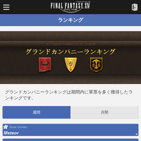
ランキング
グランドカンパニーランキングは期間内に軍票を多く獲得したラ
ンキングです。
週間
月間
Data Center
Meteor