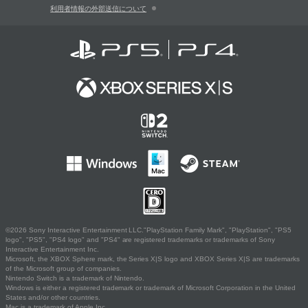
利用者情報の外部送信について
©2026 Sony Interactive Entertainment LLC."PlayStation Family Mark", "PlayStation", "PS5
logo", "PS5", "PS4 logo" and "PS4" are registered trademarks or trademarks of Sony
Interactive Entertainment Inc.
Microsoft, the XBOX Sphere mark, the Series X|S logo and XBOX Series X|S are trademarks
of the Microsoft group of companies.
Nintendo Switch is a trademark of Nintendo.
Windows is either a registered trademark or trademark of Microsoft Corporation in the United
States and/or other countries.
Mac is a trademark of Apple Inc.