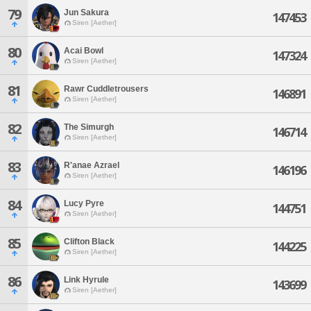
79
Jun Sakura
147453
Siren [Aether]
80
Acai Bowl
147324
Siren [Aether]
81
Rawr Cuddletrousers
146891
Siren [Aether]
82
The Simurgh
146714
Siren [Aether]
83
R'anae Azrael
146196
Siren [Aether]
84
Lucy Pyre
144751
Siren [Aether]
85
Clifton Black
144225
Siren [Aether]
86
Link Hyrule
143699
Siren [Aether]