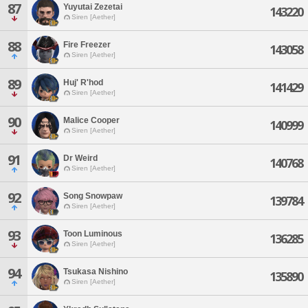
87
Yuyutai Zezetai
143220
Siren [Aether]
88
Fire Freezer
143058
Siren [Aether]
89
Huj' R'hod
141429
Siren [Aether]
90
Malice Cooper
140999
Siren [Aether]
91
Dr Weird
140768
Siren [Aether]
92
Song Snowpaw
139784
Siren [Aether]
93
Toon Luminous
136285
Siren [Aether]
94
Tsukasa Nishino
135890
Siren [Aether]