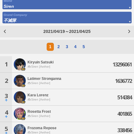
World
Siren
Grand Company
不滅隊
2021/04/19～2021/04/25
1
2
3
4
5
Kiryuin Satsuki
1
13296061
Siren [Aether]
Latimer Stronganna
2
1636772
Siren [Aether]
3
Kara Lorenz
514384
Siren [Aether]
4
Rosetta Frost
401865
Siren [Aether]
5
Frozoma Repose
338456
Siren [Aether]