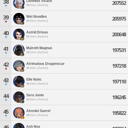
38
Livontes Vicard
207552
Siren [Aether]
39
Wet Noodles
205975
Siren [Aether]
40
Astrid Drivas
200648
Siren [Aether]
41
Malroth Magnus
197531
Siren [Aether]
42
Atrimalous Dragonscar
197218
Siren [Aether]
43
Elle Nahc
197110
Siren [Aether]
44
Sero Jonin
196245
Siren [Aether]
45
Airenlei Saerel
195822
Siren [Aether]
46
Ash Nox