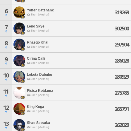
6
Yoffer Catshank
319269
Siren [Aether]
7
Leno Skye
302500
Siren [Aether]
8
Rhaego Khal
297904
Siren [Aether]
9
Cirina Qalli
286028
Siren [Aether]
10
Lokota Dabubu
280929
Siren [Aether]
11
Pisica Kotdama
275785
Siren [Aether]
12
King Koga
265791
Siren [Aether]
13
Shae Setsuka
262029
Siren [Aether]