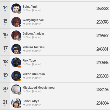
14
Seina Ymir
253838
Siren [Aether]
15
Wolfgang Knaill
253076
Siren [Aether]
16
Julicen Aladein
249937
Siren [Aether]
17
Yumiko Tokisaki
246881
Siren [Aether]
18
Flex Tape
240985
Siren [Aether]
19
Yukon Uhu-rhim
235303
Siren [Aether]
20
Misplaced Moggle'mog
233446
Siren [Aether]
21
Sanvii Altys
231804
Siren [Aether]