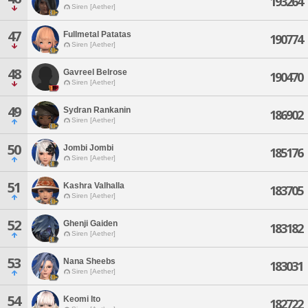
193264
Siren [Aether]
47
Fullmetal Patatas
190774
Siren [Aether]
48
Gavreel Belrose
190470
Siren [Aether]
49
Sydran Rankanin
186902
Siren [Aether]
50
Jombi Jombi
185176
Siren [Aether]
51
Kashra Valhalla
183705
Siren [Aether]
52
Ghenji Gaiden
183182
Siren [Aether]
53
Nana Sheebs
183031
Siren [Aether]
54
Keomi Ito
182722