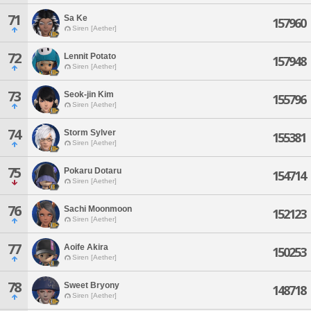
71
Sa Ke
157960
Siren [Aether]
72
Lennit Potato
157948
Siren [Aether]
73
Seok-jin Kim
155796
Siren [Aether]
74
Storm Sylver
155381
Siren [Aether]
75
Pokaru Dotaru
154714
Siren [Aether]
76
Sachi Moonmoon
152123
Siren [Aether]
77
Aoife Akira
150253
Siren [Aether]
78
Sweet Bryony
148718
Siren [Aether]