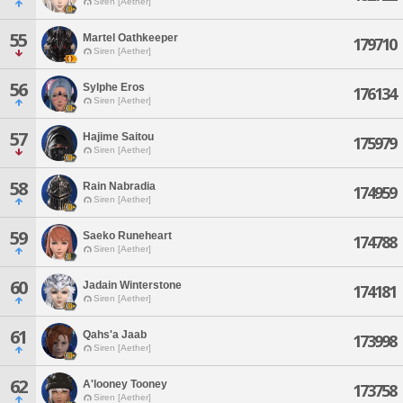
Siren [Aether]
55
Martel Oathkeeper
179710
Siren [Aether]
56
Sylphe Eros
176134
Siren [Aether]
57
Hajime Saitou
175979
Siren [Aether]
58
Rain Nabradia
174959
Siren [Aether]
59
Saeko Runeheart
174788
Siren [Aether]
60
Jadain Winterstone
174181
Siren [Aether]
61
Qahs'a Jaab
173998
Siren [Aether]
62
A'looney Tooney
173758
Siren [Aether]