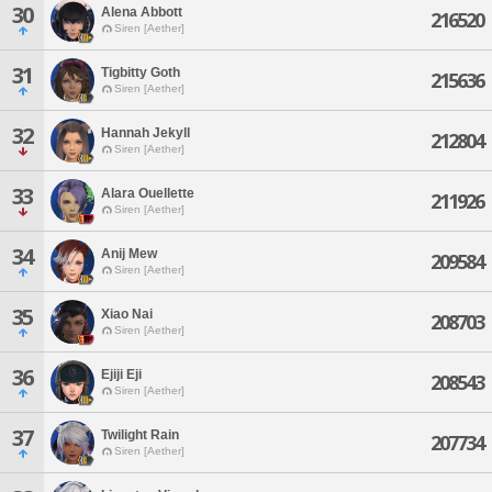
30
Alena Abbott
216520
Siren [Aether]
31
Tigbitty Goth
215636
Siren [Aether]
32
Hannah Jekyll
212804
Siren [Aether]
33
Alara Ouellette
211926
Siren [Aether]
34
Anij Mew
209584
Siren [Aether]
35
Xiao Nai
208703
Siren [Aether]
36
Ejiji Eji
208543
Siren [Aether]
37
Twilight Rain
207734
Siren [Aether]