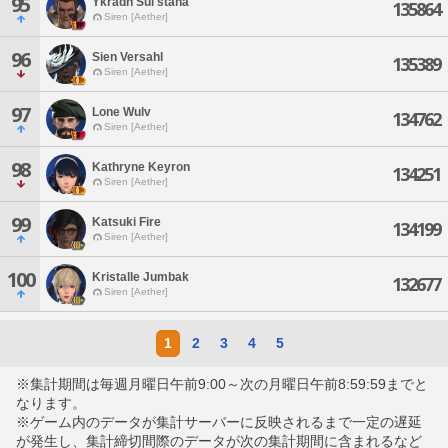
95
Ykradh Sul'stana
135864
Siren [Aether]
96
Sien Versahl
135389
Siren [Aether]
97
Lone Wulv
134762
Siren [Aether]
98
Kathryne Keyron
134251
Siren [Aether]
99
Katsuki Fire
134199
Siren [Aether]
100
Kristalle Jumbak
132677
Siren [Aether]
1
2
3
4
5
※集計期間は毎週月曜日午前9:00～次の月曜日午前8:59:59までと
なります。
※ゲーム内のデータが集計サーバーに反映されるまで一定の遅延
が発生し、集計締切間際のデータが次の集計期間に含まれるなど