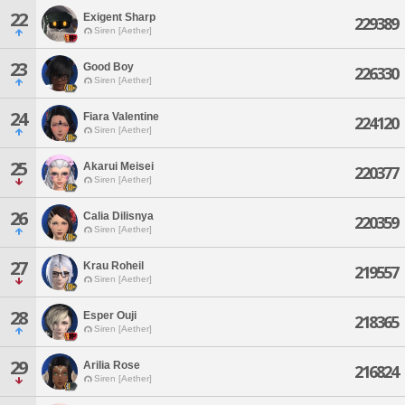
22
Exigent Sharp
229389
Siren [Aether]
23
Good Boy
226330
Siren [Aether]
24
Fiara Valentine
224120
Siren [Aether]
25
Akarui Meisei
220377
Siren [Aether]
26
Calia Dilisnya
220359
Siren [Aether]
27
Krau Roheil
219557
Siren [Aether]
28
Esper Ouji
218365
Siren [Aether]
29
Arilia Rose
216824
Siren [Aether]