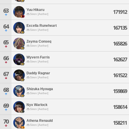
63
Yuu Hikaru
171912
Siren [Aether]
64
Excella Runeheart
167135
Siren [Aether]
65
Zeyma Conseq
165826
Siren [Aether]
66
Wyvern Farris
162627
Siren [Aether]
67
Daddy Ragnar
161522
Siren [Aether]
68
Shizuka Hyouga
159869
Siren [Aether]
69
Nyx Warlock
158614
Siren [Aether]
70
Athena Renauld
158211
Siren [Aether]