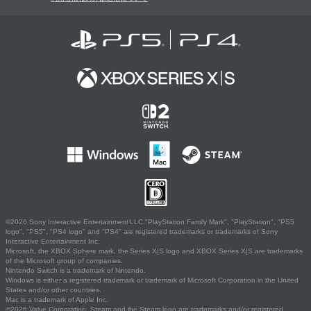
©2026 Sony Interactive Entertainment LLC."PlayStation Family Mark", "PlayStation", "PS5
logo", "PS5", "PS4 logo" and "PS4" are registered trademarks or trademarks of Sony
Interactive Entertainment Inc.
Microsoft, the XBOX Sphere mark, the Series X|S logo and XBOX Series X|S are trademarks
of the Microsoft group of companies.
Nintendo Switch is a trademark of Nintendo.
Windows is either a registered trademark or trademark of Microsoft Corporation in the United
States and/or other countries.
Mac is a trademark of Apple Inc.
©2026 Valve Corporation. Steam and the Steam logo are trademarks and/or registered