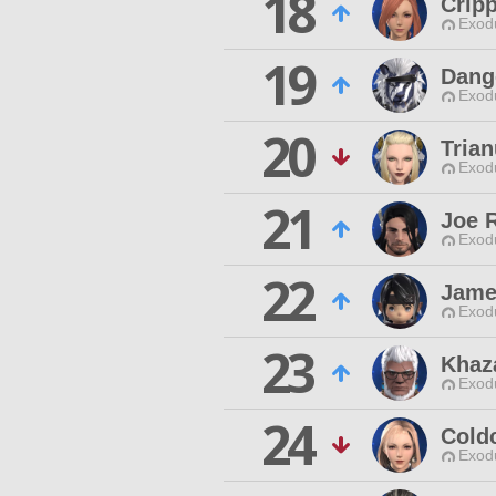
18
Cripp
Exodu
19
Dang
Exodu
20
Tria
Exodu
21
Joe 
Exodu
22
Jame
Exodu
23
Khaz
Exodu
24
Cold
Exodu