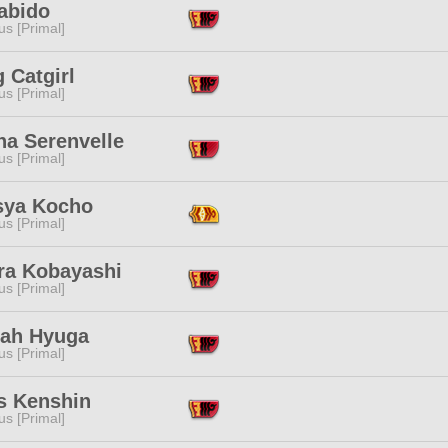
abido
s [Primal]
 Catgirl
s [Primal]
na Serenvelle
s [Primal]
sya Kocho
s [Primal]
ra Kobayashi
s [Primal]
tah Hyuga
s [Primal]
s Kenshin
s [Primal]