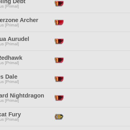
ling Debt
s [Primal]
erzone Archer
s [Primal]
nua Aurudel
s [Primal]
Redhawk
s [Primal]
s Dale
s [Primal]
ard Nightdragon
s [Primal]
cat Fury
s [Primal]