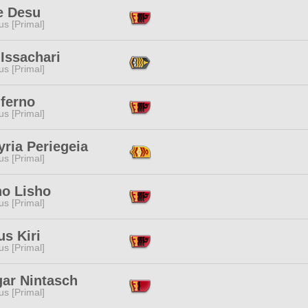
e Desu
s [Primal]
 Issachari
s [Primal]
nferno
s [Primal]
ria Periegeia
s [Primal]
ho Lisho
s [Primal]
us Kiri
s [Primal]
gar Nintasch
s [Primal]