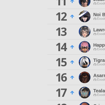
11
Exodu
12
Noi B
Exodu
13
Lawr
Exodu
14
Happ
Exodu
15
Tigr
Exodu
16
Asar
Exodu
17
Teala
Exodu