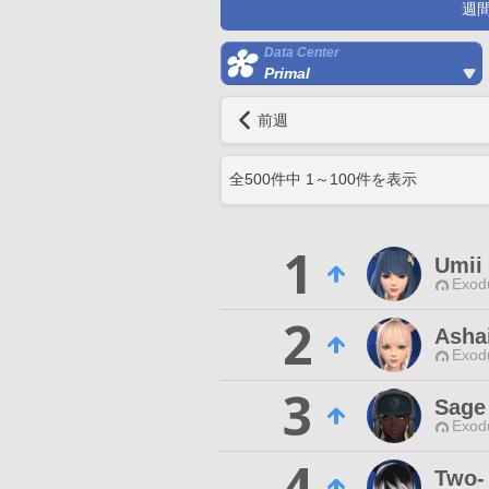
週
Data Center
Primal
前週
全
500
件中
1
～
100
件を表示
1
Umii
Exodu
2
Asha
Exodu
3
Sage
Exodu
4
Two-