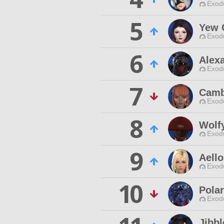
Exodu
5
Yew 
Exodu
6
Alex
Exodu
7
Camb
Exodu
8
Wolf
Exodu
9
Aello
Exodu
10
Pola
Exodu
Jibb