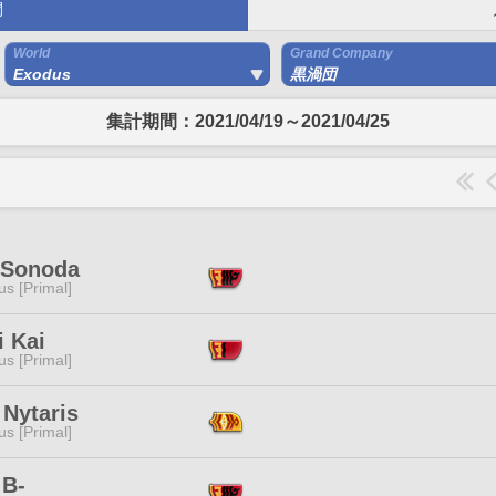
間
World
Grand Company
Exodus
黒渦団
集計期間：2021/04/19～2021/04/25
 Sonoda
s [Primal]
i Kai
s [Primal]
 Nytaris
s [Primal]
 B-