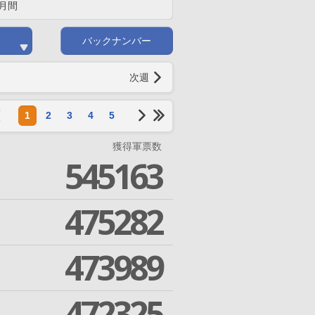
月間
バックナンバー
次週
1
2
3
4
5
獲得軍票数
545163
475282
473989
472325