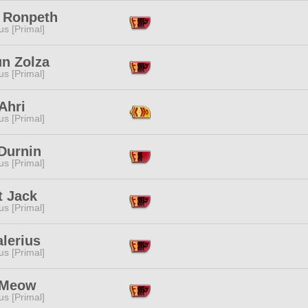
 Ronpeth
s [Primal]
un Zolza
s [Primal]
Ahri
s [Primal]
Durnin
s [Primal]
t Jack
s [Primal]
lerius
s [Primal]
 Meow
s [Primal]