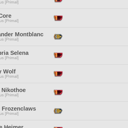
s [Primal]
Core
s [Primal]
ander Montblanc
s [Primal]
ria Selena
s [Primal]
y Wolf
s [Primal]
 Nikothoe
s [Primal]
r Frozenclaws
s [Primal]
le Heimer