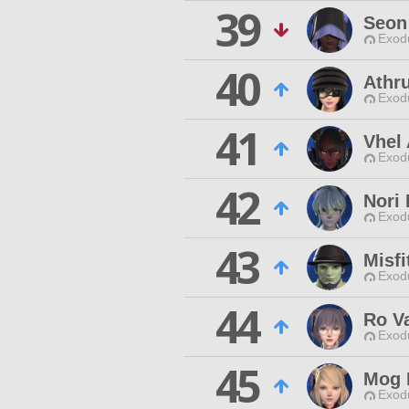
39
Seon
Exodu
40
Athr
Exodu
41
Vhel 
Exodu
42
Nori 
Exodu
43
Misfi
Exodu
44
Ro Va
Exodu
45
Mog
Exodu