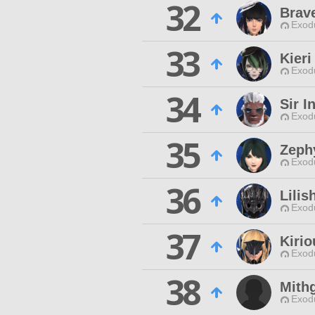
32
Brav
Exodu
33
Kieri
Exodu
34
Sir I
Exodu
35
Zephy
Exodu
36
Lilis
Exodu
37
Kirio
Exodu
38
Mith
Exodu