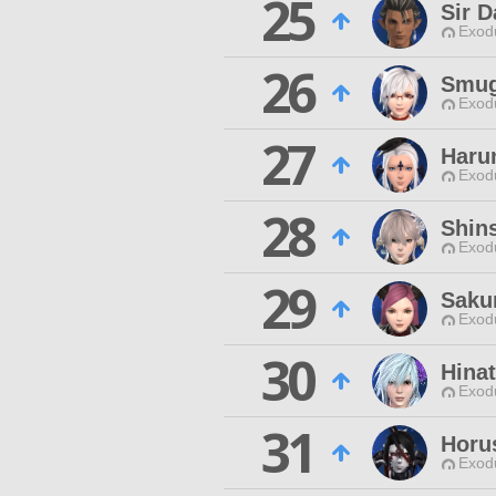
25
Sir D
Exodu
26
Smug
Exodu
27
Haru
Exodu
28
Shin
Exodu
29
Saku
Exodu
30
Hina
Exodu
31
Horu
Exodu