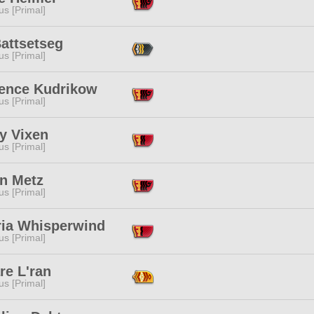
s [Primal]
attsetseg
s [Primal]
ence Kudrikow
s [Primal]
y Vixen
s [Primal]
an Metz
s [Primal]
ria Whisperwind
s [Primal]
re L'ran
s [Primal]