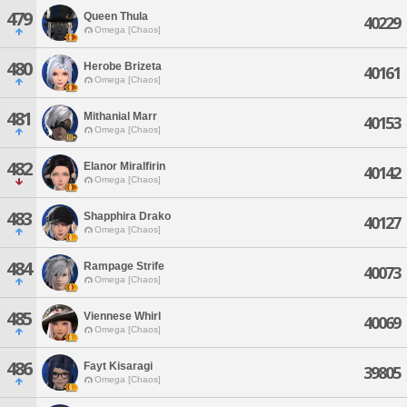
479
Queen Thula
40229
Omega [Chaos]
480
Herobe Brizeta
40161
Omega [Chaos]
481
Mithanial Marr
40153
Omega [Chaos]
482
Elanor Miralfirin
40142
Omega [Chaos]
483
Shapphira Drako
40127
Omega [Chaos]
484
Rampage Strife
40073
Omega [Chaos]
485
Viennese Whirl
40069
Omega [Chaos]
486
Fayt Kisaragi
39805
Omega [Chaos]