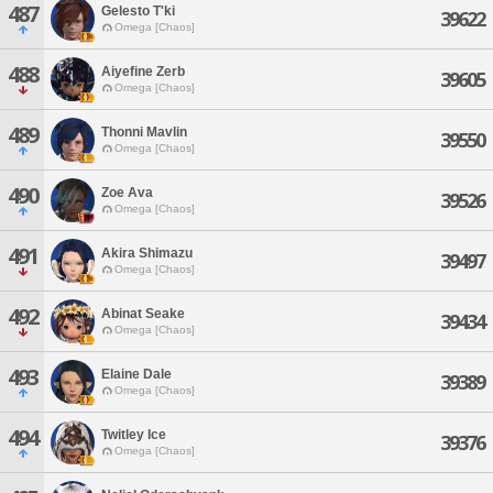
487
Gelesto T'ki
39622
Omega [Chaos]
488
Aiyefine Zerb
39605
Omega [Chaos]
489
Thonni Mavlin
39550
Omega [Chaos]
490
Zoe Ava
39526
Omega [Chaos]
491
Akira Shimazu
39497
Omega [Chaos]
492
Abinat Seake
39434
Omega [Chaos]
493
Elaine Dale
39389
Omega [Chaos]
494
Twitley Ice
39376
Omega [Chaos]