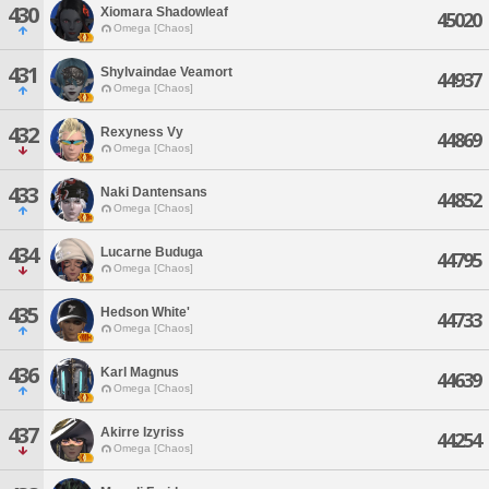
430
Xiomara Shadowleaf
45020
Omega [Chaos]
431
Shylvaindae Veamort
44937
Omega [Chaos]
432
Rexyness Vy
44869
Omega [Chaos]
433
Naki Dantensans
44852
Omega [Chaos]
434
Lucarne Buduga
44795
Omega [Chaos]
435
Hedson White'
44733
Omega [Chaos]
436
Karl Magnus
44639
Omega [Chaos]
437
Akirre Izyriss
44254
Omega [Chaos]