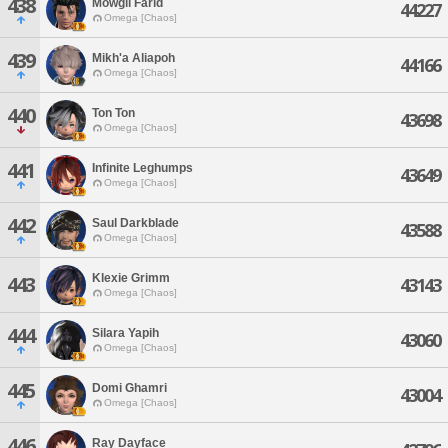
438
Mowgli Farid
44227
Omega [Chaos]
439
Mikh'a Aliapoh
44166
Omega [Chaos]
440
Ton Ton
43698
Omega [Chaos]
441
Infinite Leghumps
43649
Omega [Chaos]
442
Saul Darkblade
43588
Omega [Chaos]
Klexie Grimm
443
43143
Omega [Chaos]
444
Silara Yapih
43060
Omega [Chaos]
445
Domi Ghamri
43004
Omega [Chaos]
446
Ray Dayface