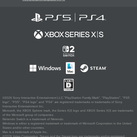
©2026 Sony Interactive Entertainment LLC."PlayStation Family Mark", "PlayStation", "PS5
logo", "PS5", "PS4 logo" and "PS4" are registered trademarks or trademarks of Sony
Interactive Entertainment Inc.
Microsoft, the XBOX Sphere mark, the Series X|S logo and XBOX Series X|S are trademarks
of the Microsoft group of companies.
Nintendo Switch is a trademark of Nintendo.
Windows is either a registered trademark or trademark of Microsoft Corporation in the United
States and/or other countries.
Mac is a trademark of Apple Inc.
©2026 Valve Corporation. Steam and the Steam logo are trademarks and/or registered