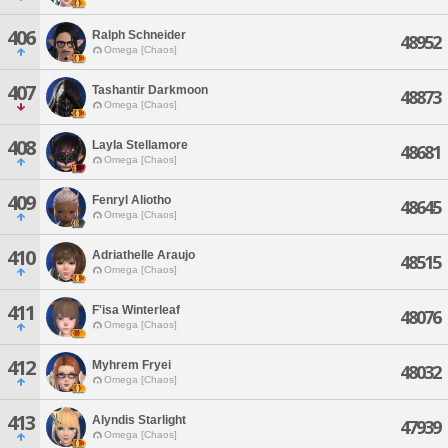
406
Ralph Schneider
48952
Omega [Chaos]
407
Tashantir Darkmoon
48873
Omega [Chaos]
408
Layla Stellamore
48681
Omega [Chaos]
409
Fenryl Aliotho
48645
Omega [Chaos]
410
Adriathelle Araujo
48515
Omega [Chaos]
411
F'isa Winterleaf
48076
Omega [Chaos]
412
Myhrem Fryei
48032
Omega [Chaos]
413
Alyndis Starlight
47939
Omega [Chaos]