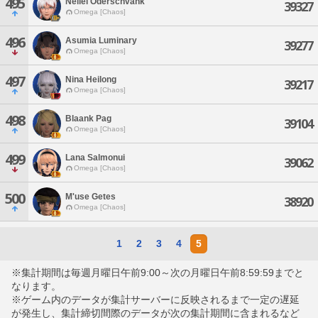
495
Neliel Oderschvank
39327
Omega [Chaos]
496
Asumia Luminary
39277
Omega [Chaos]
497
Nina Heilong
39217
Omega [Chaos]
498
Blaank Pag
39104
Omega [Chaos]
499
Lana Salmonui
39062
Omega [Chaos]
500
M'use Getes
38920
Omega [Chaos]
1
2
3
4
5
※集計期間は毎週月曜日午前9:00～次の月曜日午前8:59:59までと
なります。
※ゲーム内のデータが集計サーバーに反映されるまで一定の遅延
が発生し、集計締切間際のデータが次の集計期間に含まれるなど