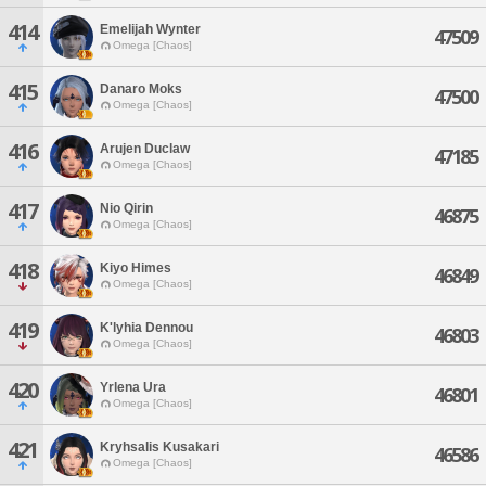
414
Emelijah Wynter
47509
Omega [Chaos]
415
Danaro Moks
47500
Omega [Chaos]
416
Arujen Duclaw
47185
Omega [Chaos]
417
Nio Qirin
46875
Omega [Chaos]
418
Kiyo Himes
46849
Omega [Chaos]
419
K'lyhia Dennou
46803
Omega [Chaos]
420
Yrlena Ura
46801
Omega [Chaos]
421
Kryhsalis Kusakari
46586
Omega [Chaos]