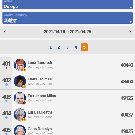
World
Omega
Grand Company
双蛇党
2021/04/19～2021/04/25
1
2
3
4
5
401
Luna Tancredi
49440
Omega [Chaos]
402
Elvira Holmes
49404
Omega [Chaos]
403
Pakumane Milos
49125
Omega [Chaos]
404
Lura'sai Ritthe
49037
Omega [Chaos]
405
Cebo Nekoiya
49025
Omega [Chaos]