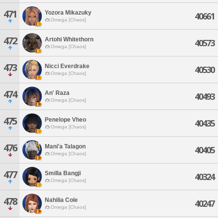
471
Yozora Mikazuky
40661
Omega [Chaos]
472
Artohi Whitethorn
40573
Omega [Chaos]
473
Nicci Everdrake
40530
Omega [Chaos]
474
An' Raza
40493
Omega [Chaos]
475
Penelope Vheo
40435
Omega [Chaos]
476
Mani'a Talagon
40405
Omega [Chaos]
477
Smilla Bangji
40324
Omega [Chaos]
478
Nahilia Cole
40247
Omega [Chaos]