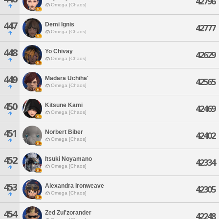
42796
Omega [Chaos]
447
Demi Ignis
42777
Omega [Chaos]
448
Yo Chivay
42629
Omega [Chaos]
449
Madara Uchiha'
42565
Omega [Chaos]
450
Kitsune Kami
42469
Omega [Chaos]
451
Norbert Biber
42402
Omega [Chaos]
452
Itsuki Noyamano
42334
Omega [Chaos]
453
Alexandra Ironweave
42305
Omega [Chaos]
454
Zed Zul'zorander
42248