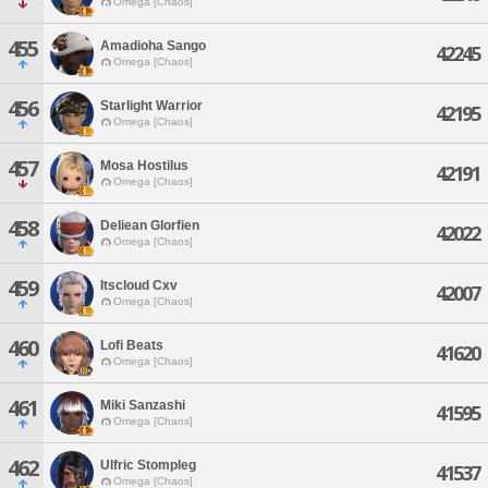
Omega [Chaos]
455
Amadioha Sango
42245
Omega [Chaos]
456
Starlight Warrior
42195
Omega [Chaos]
457
Mosa Hostilus
42191
Omega [Chaos]
458
Deliean Glorfien
42022
Omega [Chaos]
459
Itscloud Cxv
42007
Omega [Chaos]
460
Lofi Beats
41620
Omega [Chaos]
461
Miki Sanzashi
41595
Omega [Chaos]
462
Ulfric Stompleg
41537
Omega [Chaos]