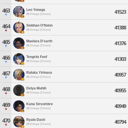
463
Leo Yonaga
41523
Omega [Chaos]
464
Siobhan O'floinn
41388
Omega [Chaos]
465
Maelara D'sarth
41376
Omega [Chaos]
466
Tengriis Feef
41303
Omega [Chaos]
467
Raluka Yirinava
40957
Omega [Chaos]
468
Delya Muhih
40955
Omega [Chaos]
469
Kana Sirsombre
40949
Omega [Chaos]
470
Ryalo Dash
40794
Omega [Chaos]