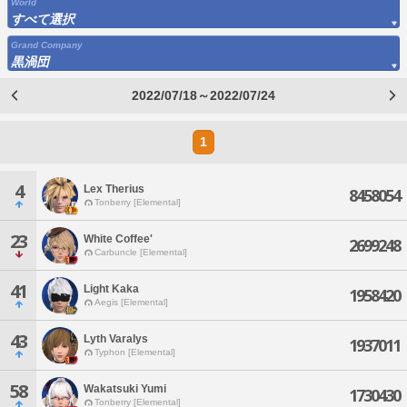
World
すべて選択
Grand Company
黒渦団
2022/07/18～2022/07/24
1
4
Lex Therius
8458054
Tonberry [Elemental]
23
White Coffee'
2699248
Carbuncle [Elemental]
41
Light Kaka
1958420
Aegis [Elemental]
43
Lyth Varalys
1937011
Typhon [Elemental]
58
Wakatsuki Yumi
1730430
Tonberry [Elemental]