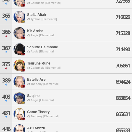
727365
Carbuncle [Elemental]
365
Stella Altair
716026
Typhon [Elemental]
366
Kir Arche
715328
Aegis [Elemental]
367
Schutte De'moone
714490
Aegis [Elemental]
375
Tsurune Rune
705861
Carbuncle [Elemental]
389
Estelle Are
694424
Tonberry [Elemental]
403
Saq Ino
683854
Aegis [Elemental]
431
Game Theory
665631
Tonberry [Elemental]
446
Azu Annzu
655333