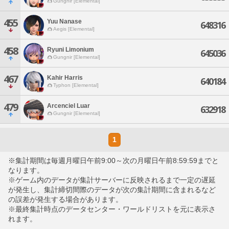
Gungnir [Elemental]
455
Yuu Nanase
648316
Aegis [Elemental]
458
Ryuni Limonium
645036
Gungnir [Elemental]
467
Kahir Harris
640184
Typhon [Elemental]
479
Arcenciel Luar
632918
Gungnir [Elemental]
1
※集計期間は毎週月曜日午前9:00～次の月曜日午前8:59:59までと
なります。
※ゲーム内のデータが集計サーバーに反映されるまで一定の遅延
が発生し、集計締切間際のデータが次の集計期間に含まれるなど
の誤差が発生する場合があります。
※最終集計時点のデータセンター・ワールドリストを元に表示さ
れます。