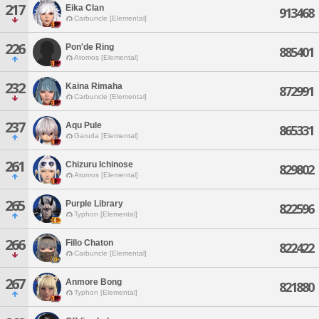
217
Eika Clan
913468
Carbuncle [Elemental]
226
Pon'de Ring
885401
Atomos [Elemental]
232
Kaina Rimaha
872991
Carbuncle [Elemental]
237
Aqu Pule
865331
Garuda [Elemental]
261
Chizuru Ichinose
829802
Atomos [Elemental]
265
Purple Library
822596
Typhon [Elemental]
266
Fillo Chaton
822422
Carbuncle [Elemental]
267
Anmore Bong
821880
Typhon [Elemental]