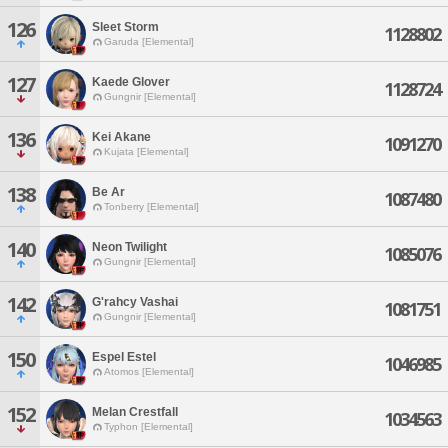
126
Sleet Storm
1128802
Garuda [Elemental]
127
Kaede Glover
1128724
Gungnir [Elemental]
136
Kei Akane
1091270
Kujata [Elemental]
138
Be Ar
1087480
Tonberry [Elemental]
140
Neon Twilight
1085076
Gungnir [Elemental]
142
G'rahcy Vashai
1081751
Gungnir [Elemental]
150
Espel Estel
1046985
Atomos [Elemental]
152
Melan Crestfall
1034563
Typhon [Elemental]