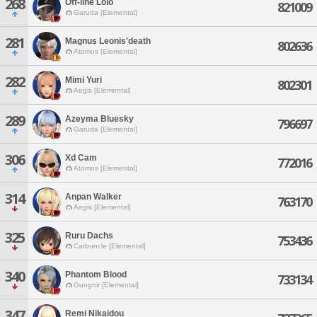
268
Off-line Lolo
821009
Garuda [Elemental]
281
Magnus Leonis'death
802636
Atomos [Elemental]
282
Mimi Yuri
802301
Aegis [Elemental]
289
Azeyma Bluesky
796697
Garuda [Elemental]
306
Xd Cam
772016
Atomos [Elemental]
314
Anpan Walker
763170
Aegis [Elemental]
325
Ruru Dachs
753436
Carbuncle [Elemental]
340
Phantom Blood
733134
Gungnir [Elemental]
347
Remi Nikaidou