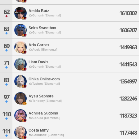
62
Amida Butz
1610302
Gungnir [Elemental]
63
Seira Sweetbox
1606207
Gungnir [Elemental]
69
Aria Garnet
1449963
Aegis [Elemental]
71
Liam Davis
1441543
Gungnir [Elemental]
83
Chika Online-com
1354997
Typhon [Elemental]
97
Aysu Sephore
1282246
Tonberry [Elemental]
110
Achillea Sugoino
1187323
Garuda [Elemental]
111
Costa Miffy
1177448
Carbuncle [Elemental]