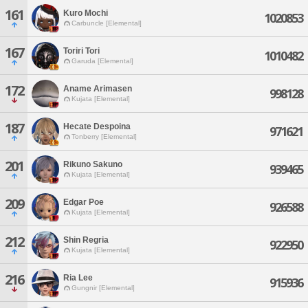
161
Kuro Mochi
1020853
Carbuncle [Elemental]
167
Toriri Tori
1010482
Garuda [Elemental]
172
Aname Arimasen
998128
Kujata [Elemental]
187
Hecate Despoina
971621
Tonberry [Elemental]
201
Rikuno Sakuno
939465
Kujata [Elemental]
209
Edgar Poe
926588
Kujata [Elemental]
212
Shin Regria
922950
Kujata [Elemental]
216
Ria Lee
915936
Gungnir [Elemental]