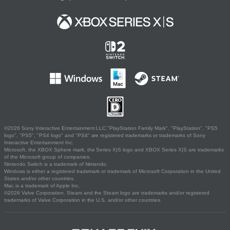
©2026 Sony Interactive Entertainment LLC."PlayStation Family Mark", "PlayStation", "PS5
logo", "PS5", "PS4 logo" and "PS4" are registered trademarks or trademarks of Sony
Interactive Entertainment Inc.
Microsoft, the XBOX Sphere mark, the Series X|S logo and XBOX Series X|S are trademarks
of the Microsoft group of companies.
Nintendo Switch is a trademark of Nintendo.
Windows is either a registered trademark or trademark of Microsoft Corporation in the United
States and/or other countries.
Mac is a trademark of Apple Inc.
©2026 Valve Corporation. Steam and the Steam logo are trademarks and/or registered
trademarks of Valve Corporation in the U.S. and/or other countries.