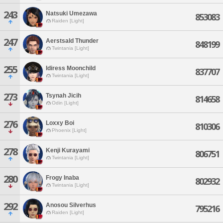
243
Natsuki Umezawa
853083
Raiden [Light]
247
Aerstsald Thunder
848199
Twintania [Light]
255
Idiress Moonchild
837707
Twintania [Light]
273
Tsynah Jicih
814658
Odin [Light]
276
Loxxy Boi
810306
Phoenix [Light]
278
Kenji Kurayami
806751
Twintania [Light]
280
Frogy Inaba
802932
Twintania [Light]
292
Anosou Silverhus
795216
Raiden [Light]