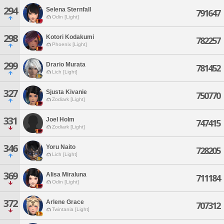
294
Selena Sternfall
791647
Odin [Light]
298
Kotori Kodakumi
782257
Phoenix [Light]
299
Drario Murata
781452
Lich [Light]
327
Sjusta Kivanie
750770
Zodiark [Light]
331
Joel Holm
747415
Zodiark [Light]
346
Yoru Naito
728205
Lich [Light]
369
Alisa Miraluna
711184
Odin [Light]
372
Arlene Grace
707312
Twintania [Light]