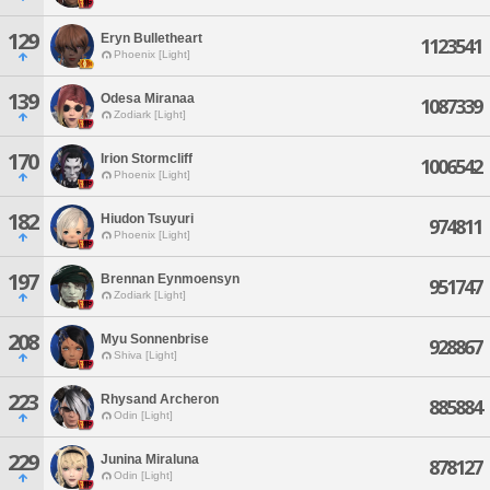
129
Eryn Bulletheart
1123541
Phoenix [Light]
139
Odesa Miranaa
1087339
Zodiark [Light]
170
Irion Stormcliff
1006542
Phoenix [Light]
182
Hiudon Tsuyuri
974811
Phoenix [Light]
197
Brennan Eynmoensyn
951747
Zodiark [Light]
208
Myu Sonnenbrise
928867
Shiva [Light]
223
Rhysand Archeron
885884
Odin [Light]
229
Junina Miraluna
878127
Odin [Light]