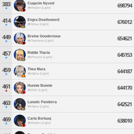
383
Cuqarim Nyvett
698794
Raiden [Light]
414
Engra Deathsword
676012
Shiva [Light]
449
Breine Goudernoux
654621
Twintania [Light]
457
Riddle Tharia
645153
Phoenix [Light]
459
Thea Mara
644187
Alpha [Light]
461
Hunnie Bunnie
644170
Odin [Light]
463
Lunatic Pandorra
642521
Alpha [Light]
469
Carla Borlaaq
638010
Raiden [Light]