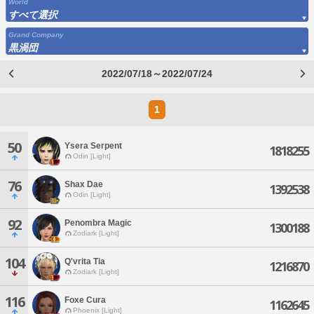
World
すべて選択
Grand Company
黒渦団
2022/07/18～2022/07/24
1
50
Ysera Serpent
1818255
Odin [Light]
76
Shax Dae
1392538
Odin [Light]
92
Penombra Magic
1300188
Zodiark [Light]
104
Q'vrita Tia
1216870
Zodiark [Light]
116
Foxe Cura
1162645
Phoenix [Light]