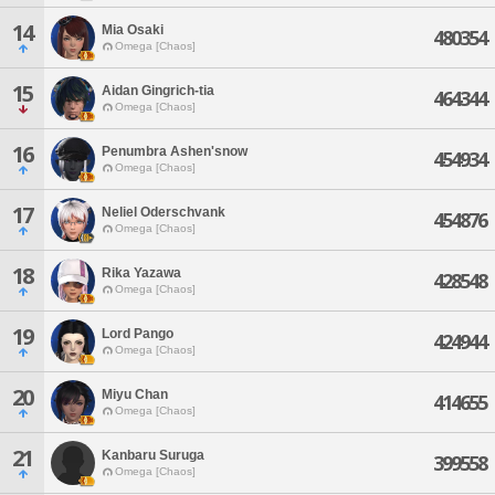
14
Mia Osaki
480354
Omega [Chaos]
15
Aidan Gingrich-tia
464344
Omega [Chaos]
16
Penumbra Ashen'snow
454934
Omega [Chaos]
17
Neliel Oderschvank
454876
Omega [Chaos]
18
Rika Yazawa
428548
Omega [Chaos]
19
Lord Pango
424944
Omega [Chaos]
20
Miyu Chan
414655
Omega [Chaos]
21
Kanbaru Suruga
399558
Omega [Chaos]