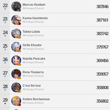
22
Marcus Healiam
387846
Omega [Chaos]
23
Kanna Hashimoto
387161
Omega [Chaos]
24
Tulutu Lalala
383742
Omega [Chaos]
25
Strife Elvedor
379767
Omega [Chaos]
26
Nutella Pancake
369456
Omega [Chaos]
27
Rena Tsawarra
359057
Omega [Chaos]
28
C'est Re'moi
358808
Omega [Chaos]
29
Ambre Bechamoux
356802
Omega [Chaos]