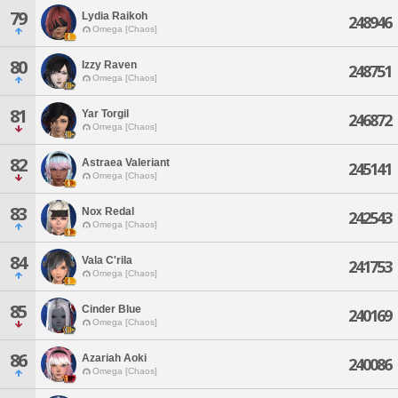
79
Lydia Raikoh
248946
Omega [Chaos]
80
Izzy Raven
248751
Omega [Chaos]
81
Yar Torgil
246872
Omega [Chaos]
82
Astraea Valeriant
245141
Omega [Chaos]
83
Nox Redal
242543
Omega [Chaos]
84
Vala C'rila
241753
Omega [Chaos]
85
Cinder Blue
240169
Omega [Chaos]
86
Azariah Aoki
240086
Omega [Chaos]