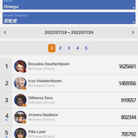
World
Omega
Grand Company
双蛇党
2022/07/18～2022/07/24
1
2
3
4
5
Rosalina Heatherbloom
1
1625661
Omega [Chaos]
Icss Heatherbloom
2
1459356
Omega [Chaos]
Silheesa Sora
3
919557
Omega [Chaos]
4
Aranea Gladiator
802344
Omega [Chaos]
5
Pilla Lund
705792
Omega [Chaos]