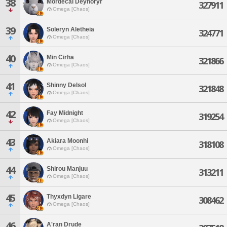
38
Mordecai Deynoryr
327911
Omega [Chaos]
39
Soleryn Aletheia
324771
Omega [Chaos]
40
Min Cirha
321866
Omega [Chaos]
41
Shinny Delsol
321848
Omega [Chaos]
42
Fay Midnight
319254
Omega [Chaos]
43
Akiara Moonhi
318108
Omega [Chaos]
44
Shirou Manjuu
313211
Omega [Chaos]
45
Thyxdyn Ligare
308462
Omega [Chaos]
46
A'ran Drude