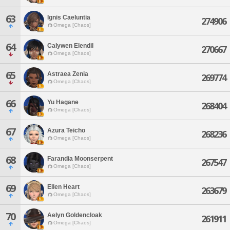
63
Ignis Caeluntia
274906
Omega [Chaos]
64
Calywen Elendil
270667
Omega [Chaos]
65
Astraea Zenia
269774
Omega [Chaos]
66
Yu Hagane
268404
Omega [Chaos]
67
Azura Teicho
268236
Omega [Chaos]
68
Farandia Moonserpent
267547
Omega [Chaos]
69
Ellen Heart
263679
Omega [Chaos]
70
Aelyn Goldencloak
261911
Omega [Chaos]