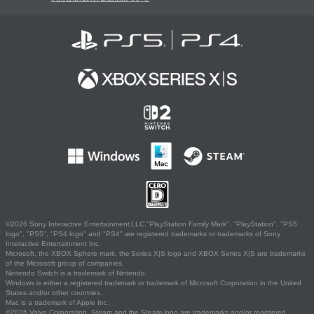
©2026 Sony Interactive Entertainment LLC."PlayStation Family Mark", "PlayStation", "PS5
logo", "PS5", "PS4 logo" and "PS4" are registered trademarks or trademarks of Sony
Interactive Entertainment Inc.
Microsoft, the XBOX Sphere mark, the Series X|S logo and XBOX Series X|S are trademarks
of the Microsoft group of companies.
Nintendo Switch is a trademark of Nintendo.
Windows is either a registered trademark or trademark of Microsoft Corporation in the United
States and/or other countries.
Mac is a trademark of Apple Inc.
©2026 Valve Corporation. Steam and the Steam logo are trademarks and/or registered