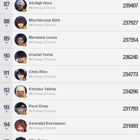
87
Alchigh Horo
239407
Omega [Chaos]
88
Mischievous Birb
237927
Omega [Chaos]
89
Meraluna Lexas
237354
Omega [Chaos]
90
Uruvial Yorha
236245
Omega [Chaos]
91
Chris Rivv
234773
Omega [Chaos]
92
Astraea Yalena
234296
Omega [Chaos]
93
Persi Enne
231793
Omega [Chaos]
94
Aerendyl Everqueen
231693
Omega [Chaos]