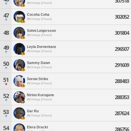
307518
Omega [Chaos]
47
Cocoha Coha
302052
Omega [Chaos]
Sohni Leigersson
48
301804
Omega [Chaos]
49
Leyla Dornentanz
296507
Omega [Chaos]
50
Sammy Dawn
291609
Omega [Chaos]
51
Sorow Strike
288483
Omega [Chaos]
52
Nirino Kurogane
288353
Omega [Chaos]
53
Gar Ru
287624
Omega [Chaos]
54
Elera Drackt
286756