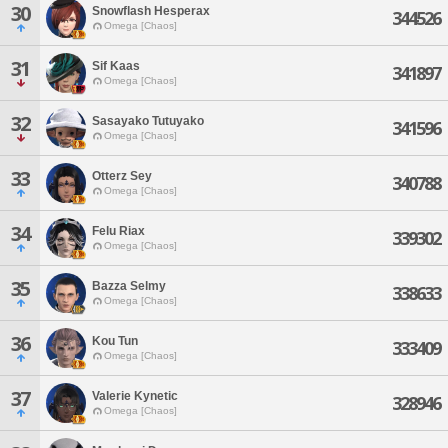
30
Snowflash Hesperax
344526
Omega [Chaos]
31
Sif Kaas
341897
Omega [Chaos]
32
Sasayako Tutuyako
341596
Omega [Chaos]
33
Otterz Sey
340788
Omega [Chaos]
34
Felu Riax
339302
Omega [Chaos]
35
Bazza Selmy
338633
Omega [Chaos]
36
Kou Tun
333409
Omega [Chaos]
37
Valerie Kynetic
328946
Omega [Chaos]