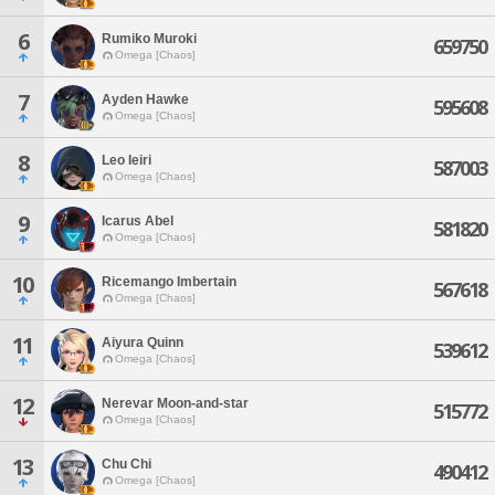
6
Rumiko Muroki
659750
Omega [Chaos]
7
Ayden Hawke
595608
Omega [Chaos]
8
Leo Ieiri
587003
Omega [Chaos]
9
Icarus Abel
581820
Omega [Chaos]
10
Ricemango Imbertain
567618
Omega [Chaos]
11
Aiyura Quinn
539612
Omega [Chaos]
12
Nerevar Moon-and-star
515772
Omega [Chaos]
13
Chu Chi
490412
Omega [Chaos]