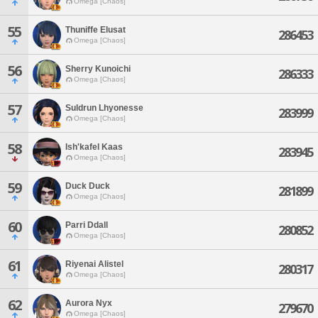
Omega [Chaos]
55
Thuniffe Elusat
286453
Omega [Chaos]
56
Sherry Kunoichi
286333
Omega [Chaos]
57
Suldrun Lhyonesse
283999
Omega [Chaos]
58
Ish'kafel Kaas
283945
Omega [Chaos]
59
Duck Duck
281899
Omega [Chaos]
60
Parri Ddall
280852
Omega [Chaos]
61
Riyenai Alistel
280317
Omega [Chaos]
62
Aurora Nyx
279670
Omega [Chaos]