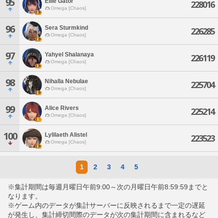
95
Ellie Gator
228016
Omega [Chaos]
96
Sera Sturmkind
226285
Omega [Chaos]
97
Yahyel Shalanaya
226119
Omega [Chaos]
98
Nihalla Nebulae
225704
Omega [Chaos]
99
Alice Rivers
225214
Omega [Chaos]
100
Lylilaeth Alistel
223523
Omega [Chaos]
1
2
3
4
5
※集計期間は毎週月曜日午前9:00～次の月曜日午前8:59:59までと
なります。
※ゲーム内のデータが集計サーバーに反映されるまで一定の遅延
が発生し、集計締切間際のデータが次の集計期間に含まれるなど