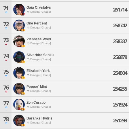
71
Gaia Crystalys
261714
Omega [Chaos]
72
One Percent
258742
Omega [Chaos]
73
Viennese Whirl
258337
Omega [Chaos]
74
Silverbird Senku
256879
Omega [Chaos]
75
Elizabeth York
254504
Omega [Chaos]
76
Pepper' Mint
254255
Omega [Chaos]
77
Zon Curatio
251924
Omega [Chaos]
78
Baranks Hydris
251293
Omega [Chaos]