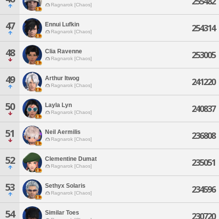
255482
Ragnarok [Chaos]
47
Ennui Lufkin
254314
Ragnarok [Chaos]
48
Clia Ravenne
253005
Ragnarok [Chaos]
49
Arthur Itwog
241220
Ragnarok [Chaos]
50
Layla Lyn
240837
Ragnarok [Chaos]
51
Neil Aermilis
236808
Ragnarok [Chaos]
52
Clementine Dumat
235051
Ragnarok [Chaos]
53
Sethyx Solaris
234596
Ragnarok [Chaos]
54
Similar Toes
230720