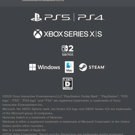
©2026 Sony Interactive Entertainment LLC."PlayStation Family Mark", "PlayStation", "PS5
logo", "PS5", "PS4 logo" and "PS4" are registered trademarks or trademarks of Sony
Interactive Entertainment Inc.
Microsoft, the XBOX Sphere mark, the Series X|S logo and XBOX Series X|S are trademarks
of the Microsoft group of companies.
Nintendo Switch is a trademark of Nintendo.
Windows is either a registered trademark or trademark of Microsoft Corporation in the United
States and/or other countries.
Mac is a trademark of Apple Inc.
©2026 Valve Corporation. Steam and the Steam logo are trademarks and/or registered