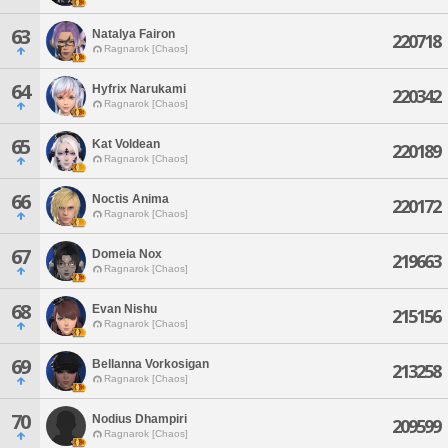
63
Natalya Fairon
220718
Ragnarok [Chaos]
64
Hyfrix Narukami
220342
Ragnarok [Chaos]
65
Kat Voldean
220189
Ragnarok [Chaos]
66
Noctis Anima
220172
Ragnarok [Chaos]
67
Domeia Nox
219663
Ragnarok [Chaos]
68
Evan Nishu
215156
Ragnarok [Chaos]
69
Bellanna Vorkosigan
213258
Ragnarok [Chaos]
70
Nodius Dhampiri
209599
Ragnarok [Chaos]