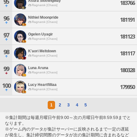
95
Asura Slothingway
183766
Ragnarok [Chaos]
96
Nithiel Moonpride
181191
Ragnarok [Chaos]
97
Ogelen Uyagir
181123
Ragnarok [Chaos]
98
K'aori Meltdown
181117
Ragnarok [Chaos]
99
Luna Aruna
180328
Ragnarok [Chaos]
100
Lucy Heartfilliaa
179950
Ragnarok [Chaos]
1
2
3
4
5
※集計期間は毎週月曜日午前9:00～次の月曜日午前8:59:59までと
なります。
※ゲーム内のデータが集計サーバーに反映されるまで一定の遅延
が発生し、集計締切間際のデータが次の集計期間に含まれるなど