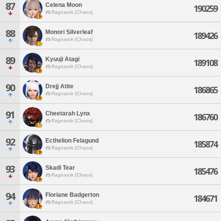
87
Celena Moon
190259
Ragnarok [Chaos]
88
Monori Silverleaf
189426
Ragnarok [Chaos]
89
Kyuuji Atagi
189108
Ragnarok [Chaos]
90
Drejj Atite
186865
Ragnarok [Chaos]
91
Cheetarah Lynx
186760
Ragnarok [Chaos]
92
Ecthelion Felagund
185874
Ragnarok [Chaos]
93
Skadi Tear
185476
Ragnarok [Chaos]
94
Floriane Badgerton
184671
Ragnarok [Chaos]