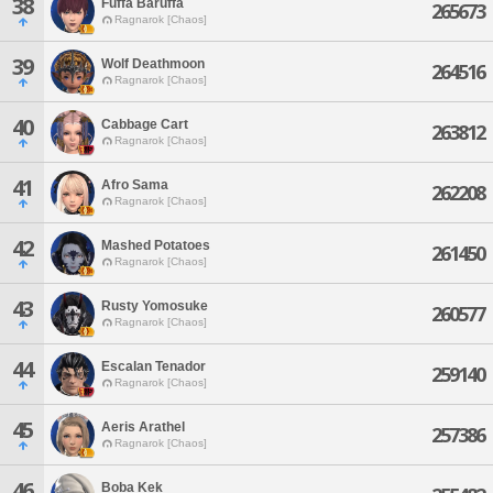
38
Fuffa Baruffa
265673
Ragnarok [Chaos]
39
Wolf Deathmoon
264516
Ragnarok [Chaos]
40
Cabbage Cart
263812
Ragnarok [Chaos]
41
Afro Sama
262208
Ragnarok [Chaos]
42
Mashed Potatoes
261450
Ragnarok [Chaos]
43
Rusty Yomosuke
260577
Ragnarok [Chaos]
44
Escalan Tenador
259140
Ragnarok [Chaos]
45
Aeris Arathel
257386
Ragnarok [Chaos]
46
Boba Kek