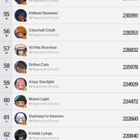
Ragnarok [Chaos]
55
Didiwai Nanawai
230393
Ragnarok [Chaos]
56
Chuchufi Chufi
228353
Ragnarok [Chaos]
57
Vo'kha Nravhae
226832
Ragnarok [Chaos]
58
Grifon Cain
225978
Ragnarok [Chaos]
59
Anya Starlight
224929
Ragnarok [Chaos]
60
Mooni Light
224472
Ragnarok [Chaos]
61
Stairway'to Heaven
222660
Ragnarok [Chaos]
62
Kehda Lyega
220840
Ragnarok [Chaos]