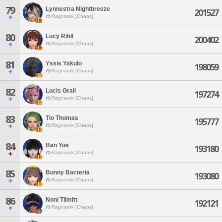
79
Lynnestra Nightbreeze
201527
Ragnarok [Chaos]
80
Lucy Rihll
200402
Ragnarok [Chaos]
81
Yssis Yakulo
198059
Ragnarok [Chaos]
82
Lucis Grail
197274
Ragnarok [Chaos]
83
Tio Thomas
195777
Ragnarok [Chaos]
84
Ban Yue
193180
Ragnarok [Chaos]
85
Bunny Bacteria
193080
Ragnarok [Chaos]
86
Noni Tilmitt
192121
Ragnarok [Chaos]