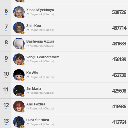
6
Xihca M'yekhoya
508726
Ragnarok [Chaos]
7
Shin Kou
487714
Ragnarok [Chaos]
8
Bashenga Azzuri
481683
Ragnarok [Chaos]
9
Vengu Featherstorm
456189
Ragnarok [Chaos]
10
Ke Win
452730
Ragnarok [Chaos]
11
Jin Martz
425608
Ragnarok [Chaos]
12
Ahri Foxfire
416986
Ragnarok [Chaos]
13
Luna Stardust
412764
Ragnarok [Chaos]