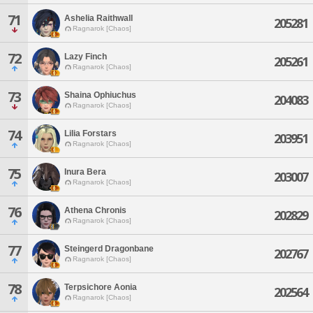
71
Ashelia Raithwall
205281
Ragnarok [Chaos]
72
Lazy Finch
205261
Ragnarok [Chaos]
73
Shaina Ophiuchus
204083
Ragnarok [Chaos]
74
Lilia Forstars
203951
Ragnarok [Chaos]
75
Inura Bera
203007
Ragnarok [Chaos]
76
Athena Chronis
202829
Ragnarok [Chaos]
77
Steingerd Dragonbane
202767
Ragnarok [Chaos]
78
Terpsichore Aonia
202564
Ragnarok [Chaos]