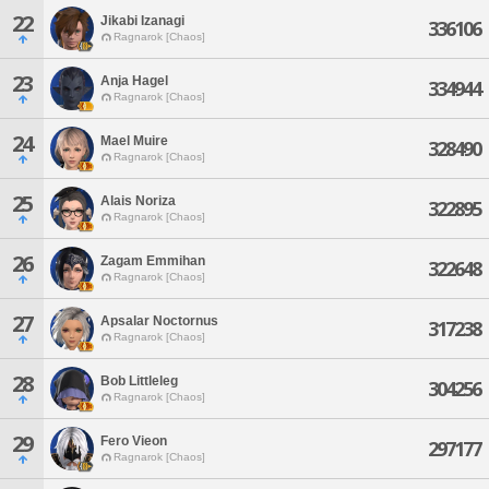
22
Jikabi Izanagi
336106
Ragnarok [Chaos]
23
Anja Hagel
334944
Ragnarok [Chaos]
24
Mael Muire
328490
Ragnarok [Chaos]
25
Alais Noriza
322895
Ragnarok [Chaos]
26
Zagam Emmihan
322648
Ragnarok [Chaos]
27
Apsalar Noctornus
317238
Ragnarok [Chaos]
28
Bob Littleleg
304256
Ragnarok [Chaos]
29
Fero Vieon
297177
Ragnarok [Chaos]