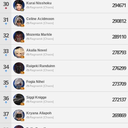
30
Kurai Nisshoku
294671
Ragnarok [Chaos]
31
Celine Acidmoon
290812
Ragnarok [Chaos]
32
Mozenta Markle
289110
Ragnarok [Chaos]
33
Akalia Novel
278793
Ragnarok [Chaos]
34
Raigeki Randuinn
276299
Ragnarok [Chaos]
35
Fogia Nihei
273709
Ragnarok [Chaos]
36
Siggi Knigge
272137
Ragnarok [Chaos]
37
Kryana Aliapoh
269869
Ragnarok [Chaos]