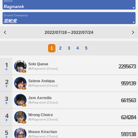
World
Ragnarok
Grand Company
双蛇党
2022/07/18～2022/07/24
1
2
3
4
5
1
Solo Queue
2295673
Ragnarok [Chaos]
2
Selene Antiqua
959139
Ragnarok [Chaos]
3
Jem Aermilis
661563
Ragnarok [Chaos]
4
Wrong Choice
624284
Ragnarok [Chaos]
5
Mouse Kirachan
593138
Ragnarok [Chaos]