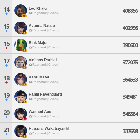
14
Leo Rhalgr
408856
Ragnarok [Chaos]
15
Avanna Nagae
402998
Ragnarok [Chaos]
16
Bink Major
390600
Ragnarok [Chaos]
17
Vin'thos Rathiel
372075
Ragnarok [Chaos]
18
Kaori Matoi
364533
Ragnarok [Chaos]
19
Ranni Ravenguard
349481
Ragnarok [Chaos]
20
Washed Ape
346364
Ragnarok [Chaos]
21
Hatsuna Wakabayashi
337698
Ragnarok [Chaos]