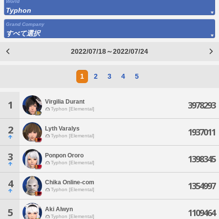
World
Typhon
Grand Company
すべて選択
2022/07/18～2022/07/24
1
2
3
4
5
Virgilia Durant
1
3978293
Typhon [Elemental]
2
Lyth Varalys
1937011
Typhon [Elemental]
3
Ponpon Ororo
1398345
Typhon [Elemental]
4
Chika Online-com
1354997
Typhon [Elemental]
Aki Alwyn
5
1109464
Typhon [Elemental]