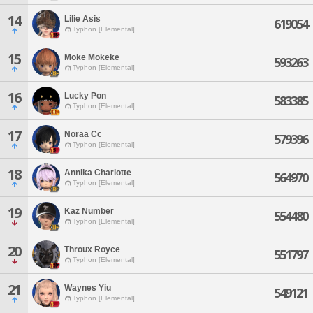
14
Lilie Asis
619054
Typhon [Elemental]
15
Moke Mokeke
593263
Typhon [Elemental]
16
Lucky Pon
583385
Typhon [Elemental]
17
Noraa Cc
579396
Typhon [Elemental]
18
Annika Charlotte
564970
Typhon [Elemental]
19
Kaz Number
554480
Typhon [Elemental]
20
Throux Royce
551797
Typhon [Elemental]
21
Waynes Yiu
549121
Typhon [Elemental]