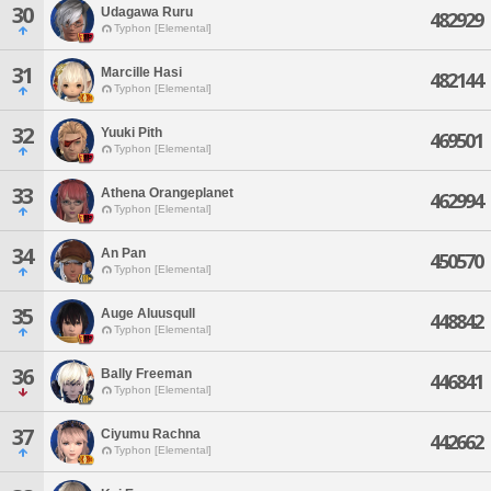
30
Udagawa Ruru
482929
Typhon [Elemental]
31
Marcille Hasi
482144
Typhon [Elemental]
32
Yuuki Pith
469501
Typhon [Elemental]
33
Athena Orangeplanet
462994
Typhon [Elemental]
34
An Pan
450570
Typhon [Elemental]
35
Auge Aluusqull
448842
Typhon [Elemental]
36
Bally Freeman
446841
Typhon [Elemental]
37
Ciyumu Rachna
442662
Typhon [Elemental]