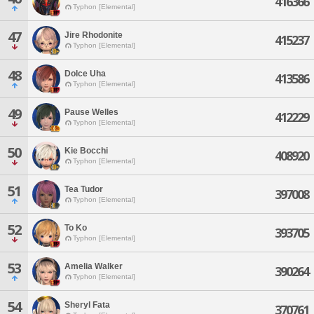
416366
Typhon [Elemental]
47
Jire Rhodonite
415237
Typhon [Elemental]
48
Dolce Uha
413586
Typhon [Elemental]
49
Pause Welles
412229
Typhon [Elemental]
50
Kie Bocchi
408920
Typhon [Elemental]
51
Tea Tudor
397008
Typhon [Elemental]
52
To Ko
393705
Typhon [Elemental]
53
Amelia Walker
390264
Typhon [Elemental]
54
Sheryl Fata
370761