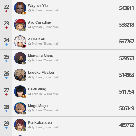
22
Wayner Yiu
543611
Typhon [Elemental]
23
Arc Caradine
538218
Typhon [Elemental]
24
Akira Kou
537767
Typhon [Elemental]
25
Mamasu Masu
529573
Typhon [Elemental]
26
Luecke Flecker
514963
Typhon [Elemental]
27
Devil Wing
511754
Typhon [Elemental]
28
Mogu Mugu
506349
Typhon [Elemental]
29
Pia Kakapapa
489772
Typhon [Elemental]