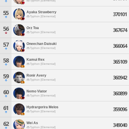
Typhon [Elemental]
55
Ayaka Strawberry
370101
Typhon [Elemental]
56
Orz Toa
367674
Typhon [Elemental]
57
Oneechan Daisuki
366064
Typhon [Elemental]
58
Kamui Rex
365109
Typhon [Elemental]
59
Ronir Avery
360942
Typhon [Elemental]
60
Nemo Viator
360899
Typhon [Elemental]
61
Hydrargorira Melos
359096
Typhon [Elemental]
62
Wei As
349040
Typhon [Elemental]