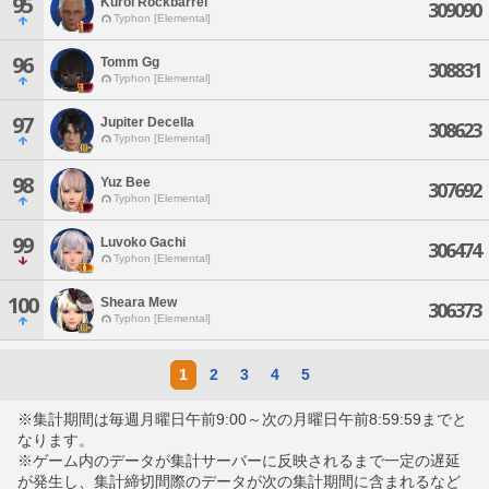
95
Kuroi Rockbarrel
309090
Typhon [Elemental]
96
Tomm Gg
308831
Typhon [Elemental]
97
Jupiter Decella
308623
Typhon [Elemental]
98
Yuz Bee
307692
Typhon [Elemental]
99
Luvoko Gachi
306474
Typhon [Elemental]
100
Sheara Mew
306373
Typhon [Elemental]
1
2
3
4
5
※集計期間は毎週月曜日午前9:00～次の月曜日午前8:59:59までと
なります。
※ゲーム内のデータが集計サーバーに反映されるまで一定の遅延
が発生し、集計締切間際のデータが次の集計期間に含まれるなど