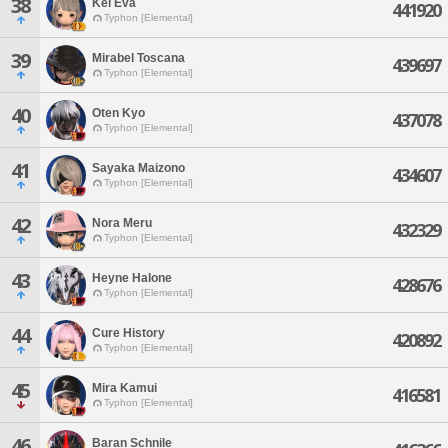
38
Kei Eva
441920
Typhon [Elemental]
39
Mirabel Toscana
439697
Typhon [Elemental]
40
Oten Kyo
437078
Typhon [Elemental]
41
Sayaka Maizono
434607
Typhon [Elemental]
42
Nora Meru
432329
Typhon [Elemental]
43
Heyne Halone
428676
Typhon [Elemental]
44
Cure History
420892
Typhon [Elemental]
45
Mira Kamui
416581
Typhon [Elemental]
46
Baran Schnile