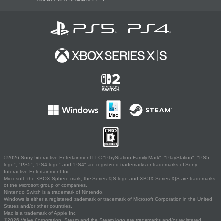
©2026 Sony Interactive Entertainment LLC."PlayStation Family Mark", "PlayStation", "PS5
logo", "PS5", "PS4 logo" and "PS4" are registered trademarks or trademarks of Sony
Interactive Entertainment Inc.
Microsoft, the XBOX Sphere mark, the Series X|S logo and XBOX Series X|S are trademarks
of the Microsoft group of companies.
Nintendo Switch is a trademark of Nintendo.
Windows is either a registered trademark or trademark of Microsoft Corporation in the United
States and/or other countries.
Mac is a trademark of Apple Inc.
©2026 Valve Corporation. Steam and the Steam logo are trademarks and/or registered