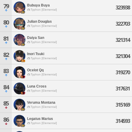
79
Bubuya Buya
323938
Typhon [Elemental]
80
Julian Douglas
322703
Typhon [Elemental]
81
Daiya San
321314
Typhon [Elemental]
82
Inori Tsuki
321304
Typhon [Elemental]
83
Ocelot Qq
319270
Typhon [Elemental]
84
Luna Cross
317631
Typhon [Elemental]
85
Veruma Montana
315169
Typhon [Elemental]
86
Legatus Marius
314593
Typhon [Elemental]