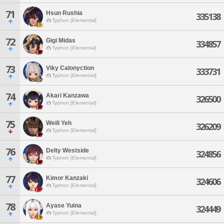
71
Hsun Rushia
335138
Typhon [Elemental]
72
Gigi Midas
334857
Typhon [Elemental]
73
Viky Calonyction
333731
Typhon [Elemental]
74
Akari Kanzawa
326500
Typhon [Elemental]
75
Weili Yeh
326209
Typhon [Elemental]
76
Delty Westside
324856
Typhon [Elemental]
77
Kimor Kanzaki
324606
Typhon [Elemental]
78
Ayase Yuina
324449
Typhon [Elemental]