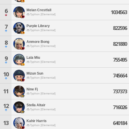
6
Melan Crestfall
1034563
Typhon [Elemental]
7
Purple Library
822596
Typhon [Elemental]
8
Anmore Bong
821880
Typhon [Elemental]
9
Lala Miu
755495
Typhon [Elemental]
10
Mizun Sun
745664
Typhon [Elemental]
Nine Fj
11
737373
Typhon [Elemental]
12
Stella Altair
716026
Typhon [Elemental]
Kahir Harris
13
640184
Typhon [Elemental]