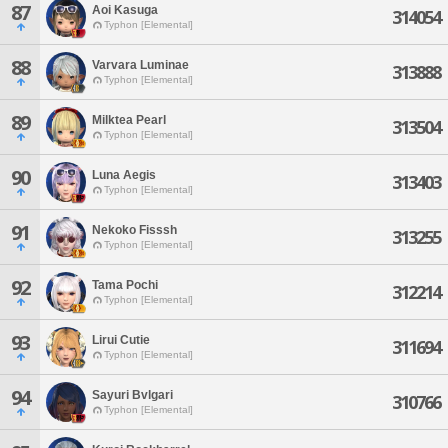
87
Aoi Kasuga
314054
Typhon [Elemental]
88
Varvara Luminae
313888
Typhon [Elemental]
89
Milktea Pearl
313504
Typhon [Elemental]
90
Luna Aegis
313403
Typhon [Elemental]
91
Nekoko Fisssh
313255
Typhon [Elemental]
92
Tama Pochi
312214
Typhon [Elemental]
93
Lirui Cutie
311694
Typhon [Elemental]
94
Sayuri Bvlgari
310766
Typhon [Elemental]