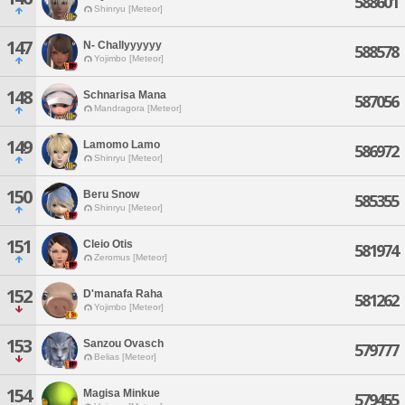
588601
Shinryu [Meteor]
147
N- Challyyyyyy
588578
Yojimbo [Meteor]
148
Schnarisa Mana
587056
Mandragora [Meteor]
149
Lamomo Lamo
586972
Shinryu [Meteor]
150
Beru Snow
585355
Shinryu [Meteor]
151
Cleio Otis
581974
Zeromus [Meteor]
152
D'manafa Raha
581262
Yojimbo [Meteor]
153
Sanzou Ovasch
579777
Belias [Meteor]
154
Magisa Minkue
579455