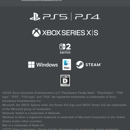
©2026 Sony Interactive Entertainment LLC."PlayStation Family Mark", "PlayStation", "PS5
logo", "PS5", "PS4 logo" and "PS4" are registered trademarks or trademarks of Sony
Interactive Entertainment Inc.
Microsoft, the XBOX Sphere mark, the Series X|S logo and XBOX Series X|S are trademarks
of the Microsoft group of companies.
Nintendo Switch is a trademark of Nintendo.
Windows is either a registered trademark or trademark of Microsoft Corporation in the United
States and/or other countries.
Mac is a trademark of Apple Inc.
©2026 Valve Corporation. Steam and the Steam logo are trademarks and/or registered