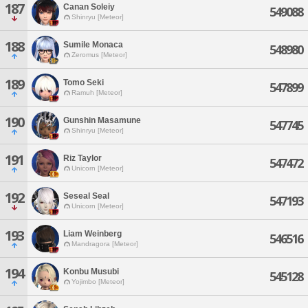
187
Canan Soleiy
549088
Shinryu [Meteor]
188
Sumile Monaca
548980
Zeromus [Meteor]
189
Tomo Seki
547899
Ramuh [Meteor]
190
Gunshin Masamune
547745
Shinryu [Meteor]
191
Riz Taylor
547472
Unicorn [Meteor]
192
Seseal Seal
547193
Unicorn [Meteor]
193
Liam Weinberg
546516
Mandragora [Meteor]
194
Konbu Musubi
545128
Yojimbo [Meteor]