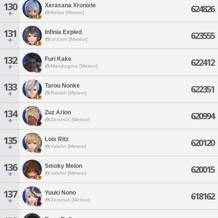
130
Xerasana Xronixle
624826
Belias [Meteor]
131
Infinia Expled
623555
Unicorn [Meteor]
132
Furi Kake
622412
Mandragora [Meteor]
133
Tarou Nonke
622351
Ramuh [Meteor]
134
Zuz Arion
620994
Zeromus [Meteor]
135
Lois Ritz
620120
Valefor [Meteor]
136
Smoky Melon
620015
Valefor [Meteor]
137
Yuuki Nono
618162
Zeromus [Meteor]