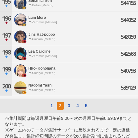
195
Senah Lihzeh
544155
Belias [Meteor]
196
Lum Moro
544052
Zeromus [Meteor]
197
Jins Hat-poppo
543059
Unicorn [Meteor]
198
Lea Caroline
542568
Zeromus [Meteor]
199
Hko- Konohana
540793
Shinryu [Meteor]
200
Nagomi Yashi
539129
Shinryu [Meteor]
1
2
3
4
5
※集計期間は毎週月曜日午前9:00～次の月曜日午前8:59:59までと
なります。
※ゲーム内のデータが集計サーバーに反映されるまで一定の遅延
が発生し、集計締切間際のデータが次の集計期間に含まれるなど