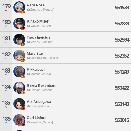
179
Rara Rose
554533
Zeromus [Meteor]
180
Kinako Miller
552889
Valefor [Meteor]
181
Tracy Invictus
552594
Shinryu [Meteor]
182
Mary Star
552352
Mandragora [Meteor]
183
Rikku Lucil
551249
Valefor [Meteor]
184
Sylvia Rosenberg
550422
Unicorn [Meteor]
185
Aoi Arisugawa
550149
Belias [Meteor]
186
Carl Linford
550015
Yojimbo [Meteor]