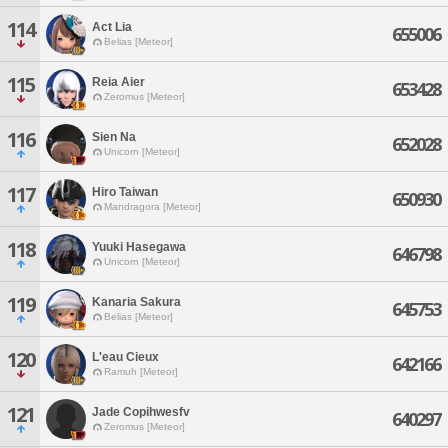
114
Act Lia
655006
Belias [Meteor]
115
Reia Aier
653428
Zeromus [Meteor]
116
Sien Na
652028
Unicorn [Meteor]
117
Hiro Taiwan
650930
Mandragora [Meteor]
118
Yuuki Hasegawa
646798
Unicorn [Meteor]
119
Kanaria Sakura
645753
Belias [Meteor]
120
L'eau Cieux
642166
Ramuh [Meteor]
121
Jade Copihwesfv
640297
Zeromus [Meteor]