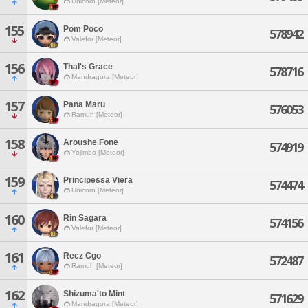
Unicorn [Meteor]
155
Pom Poco
578942
Valefor [Meteor]
156
Thal's Grace
578716
Mandragora [Meteor]
157
Pana Maru
576053
Ramuh [Meteor]
158
Aroushe Fone
574919
Yojimbo [Meteor]
159
Principessa Viera
574474
Unicorn [Meteor]
160
Rin Sagara
574156
Valefor [Meteor]
161
Recz Cgo
572487
Ramuh [Meteor]
162
Shizuma'to Mint
571629
Mandragora [Meteor]