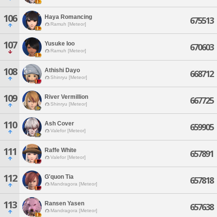
106
Haya Romancing
675513
Ramuh [Meteor]
107
Yusuke Ioo
670603
Ramuh [Meteor]
108
Athishi Dayo
668712
Shinryu [Meteor]
109
River Vermillion
667725
Shinryu [Meteor]
110
Ash Cover
659905
Valefor [Meteor]
111
Raffe White
657891
Valefor [Meteor]
112
G'quon Tia
657818
Mandragora [Meteor]
113
Ransen Yasen
657638
Mandragora [Meteor]