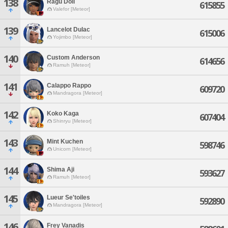
138
Ragu Doll
615855
Valefor [Meteor]
139
Lancelot Dulac
615006
Yojimbo [Meteor]
140
Custom Anderson
614656
Ramuh [Meteor]
141
Calappo Rappo
609720
Mandragora [Meteor]
142
Koko Kaga
607404
Shinryu [Meteor]
143
Mint Kuchen
598746
Unicorn [Meteor]
144
Shima Aji
593627
Ramuh [Meteor]
145
Lueur Se'toiles
592890
Mandragora [Meteor]
146
Frey Vanadis