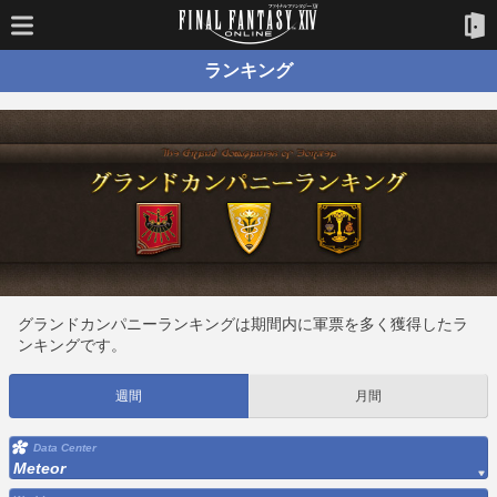
ランキング
グランドカンパニーランキングは期間内に軍票を多く獲得したラ
ンキングです。
週間
月間
Data Center
Meteor