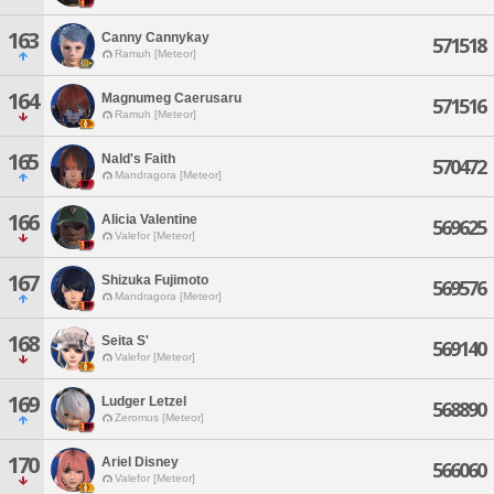
163
Canny Cannykay
571518
Ramuh [Meteor]
164
Magnumeg Caerusaru
571516
Ramuh [Meteor]
165
Nald's Faith
570472
Mandragora [Meteor]
166
Alicia Valentine
569625
Valefor [Meteor]
167
Shizuka Fujimoto
569576
Mandragora [Meteor]
168
Seita S'
569140
Valefor [Meteor]
169
Ludger Letzel
568890
Zeromus [Meteor]
170
Ariel Disney
566060
Valefor [Meteor]