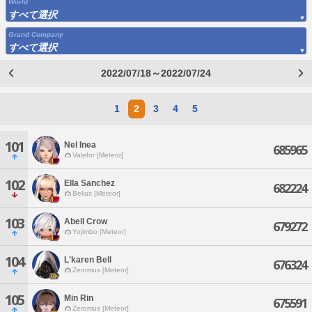
World
すべて選択
Grand Company
すべて選択
2022/07/18～2022/07/24
1
2
3
4
5
101
Nel Inea
685965
Valefor [Meteor]
102
Ella Sanchez
682224
Belias [Meteor]
103
Abell Crow
679272
Yojimbo [Meteor]
104
L'karen Bell
676324
Zeromus [Meteor]
105
Min Rin
675591
Zeromus [Meteor]