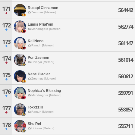
171
Rucapi Cinnamon
564442
Zeromus [Meteor]
172
Lumis Prial'om
562774
Mandragora [Meteor]
173
Kei Nono
561147
Ramuh [Meteor]
174
Pon Zaemon
561014
Shinryu [Meteor]
175
Nene Glacier
560612
Zeromus [Meteor]
176
Nophica's Blessing
559791
Mandragora [Meteor]
177
Toxxzz Ill
558857
Ramuh [Meteor]
178
Shu Rei
555711
Unicorn [Meteor]