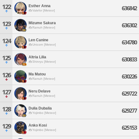
122
Esther Anna
636842
Valefor [Meteor]
123
Mizume Sakura
636302
Ramuh [Meteor]
124
Len Canine
634780
Unicorn [Meteor]
125
Altria Lilia
630833
Shinryu [Meteor]
126
Ma Matou
630226
Ramuh [Meteor]
127
Neru Delave
629722
Ramuh [Meteor]
128
Dulia Dubalia
629277
Yojimbo [Meteor]
129
Anko Kosi
625153
Yojimbo [Meteor]