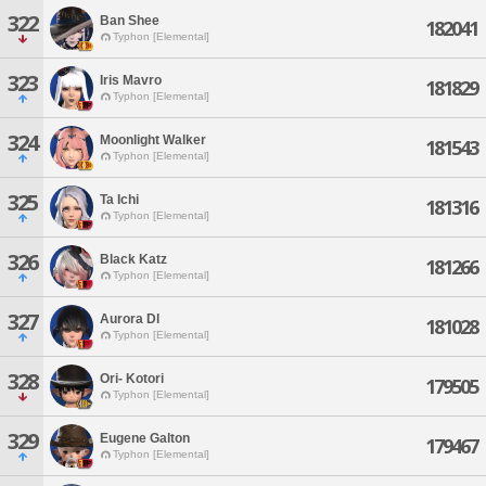
322
Ban Shee
182041
Typhon [Elemental]
323
Iris Mavro
181829
Typhon [Elemental]
324
Moonlight Walker
181543
Typhon [Elemental]
325
Ta Ichi
181316
Typhon [Elemental]
326
Black Katz
181266
Typhon [Elemental]
327
Aurora Dl
181028
Typhon [Elemental]
328
Ori- Kotori
179505
Typhon [Elemental]
329
Eugene Galton
179467
Typhon [Elemental]