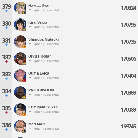
379
Haiyaa Uwu
170824
Typhon [Elemental]
380
King Veigo
170795
Typhon [Elemental]
381
Shimoba Mutsuki
170735
Typhon [Elemental]
382
Oryu Hibotan
170506
Typhon [Elemental]
383
Ouma Leica
170404
Typhon [Elemental]
384
Ryuusuke Kita
170369
Typhon [Elemental]
385
Kumigami Yukari
170089
Typhon [Elemental]
386
Meri Mari
169745
Typhon [Elemental]