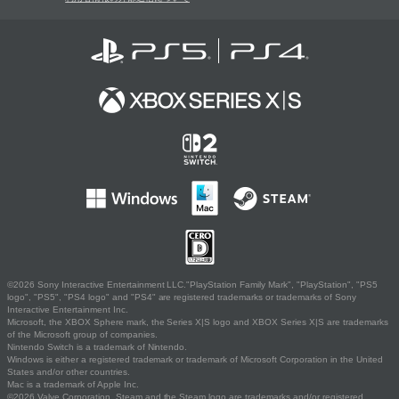
©2026 Sony Interactive Entertainment LLC."PlayStation Family Mark", "PlayStation", "PS5
logo", "PS5", "PS4 logo" and "PS4" are registered trademarks or trademarks of Sony
Interactive Entertainment Inc.
Microsoft, the XBOX Sphere mark, the Series X|S logo and XBOX Series X|S are trademarks
of the Microsoft group of companies.
Nintendo Switch is a trademark of Nintendo.
Windows is either a registered trademark or trademark of Microsoft Corporation in the United
States and/or other countries.
Mac is a trademark of Apple Inc.
©2026 Valve Corporation. Steam and the Steam logo are trademarks and/or registered