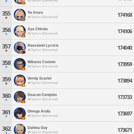
Typhon [Elemental]
355
Tw Aruru
174168
Typhon [Elemental]
356
Aya Chirolu
174106
Typhon [Elemental]
357
Raevatein Lycoris
174040
Typhon [Elemental]
358
Mikuras Custom
173959
Typhon [Elemental]
359
Verniy Scarlet
173894
Typhon [Elemental]
360
Deacon Centjohn
173733
Typhon [Elemental]
361
Omega Arufa
173697
Typhon [Elemental]
362
Dahma Guy
173671
Typhon [Elemental]