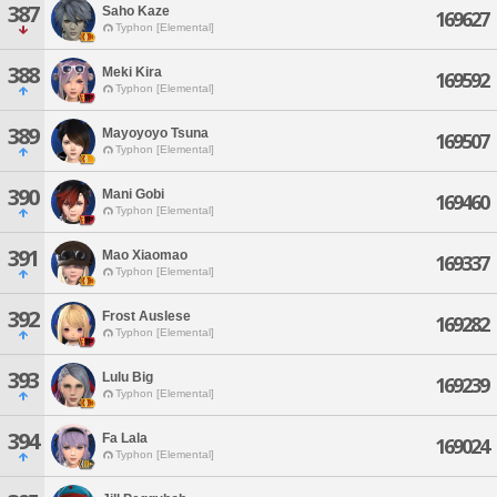
387
Saho Kaze
169627
Typhon [Elemental]
388
Meki Kira
169592
Typhon [Elemental]
389
Mayoyoyo Tsuna
169507
Typhon [Elemental]
390
Mani Gobi
169460
Typhon [Elemental]
391
Mao Xiaomao
169337
Typhon [Elemental]
392
Frost Auslese
169282
Typhon [Elemental]
393
Lulu Big
169239
Typhon [Elemental]
394
Fa Lala
169024
Typhon [Elemental]