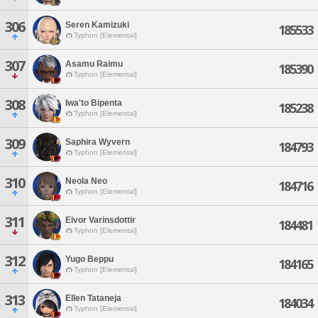
306
Seren Kamizuki
185533
Typhon [Elemental]
307
Asamu Raimu
185390
Typhon [Elemental]
308
Iwa'to Bipenta
185238
Typhon [Elemental]
309
Saphira Wyvern
184793
Typhon [Elemental]
310
Neola Neo
184716
Typhon [Elemental]
311
Eivor Varinsdottir
184481
Typhon [Elemental]
312
Yugo Beppu
184165
Typhon [Elemental]
313
Ellen Tataneja
184034
Typhon [Elemental]