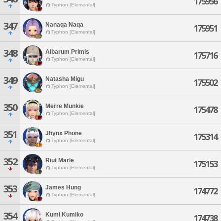
175956
Typhon [Elemental]
347
Nanaqa Naqa
175951
Typhon [Elemental]
348
Albarum Primis
175716
Typhon [Elemental]
349
Natasha Migu
175502
Typhon [Elemental]
350
Merre Munkie
175478
Typhon [Elemental]
351
Jhynx Phone
175314
Typhon [Elemental]
352
Riut Marle
175153
Typhon [Elemental]
353
James Hung
174772
Typhon [Elemental]
354
Kumi Kumiko
174738