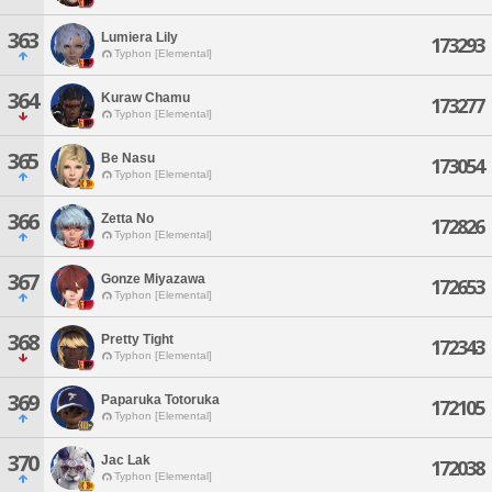
363
Lumiera Lily
173293
Typhon [Elemental]
364
Kuraw Chamu
173277
Typhon [Elemental]
365
Be Nasu
173054
Typhon [Elemental]
366
Zetta No
172826
Typhon [Elemental]
367
Gonze Miyazawa
172653
Typhon [Elemental]
368
Pretty Tight
172343
Typhon [Elemental]
369
Paparuka Totoruka
172105
Typhon [Elemental]
370
Jac Lak
172038
Typhon [Elemental]