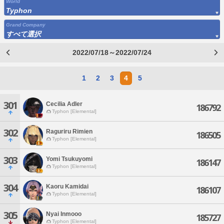
World
Typhon
Grand Company
すべて選択
2022/07/18～2022/07/24
1
2
3
4
5
301
Cecilia Adler
186792
Typhon [Elemental]
302
Raguriru Rimien
186505
Typhon [Elemental]
303
Yomi Tsukuyomi
186147
Typhon [Elemental]
304
Kaoru Kamidai
186107
Typhon [Elemental]
305
Nyai Inmooo
185727
Typhon [Elemental]