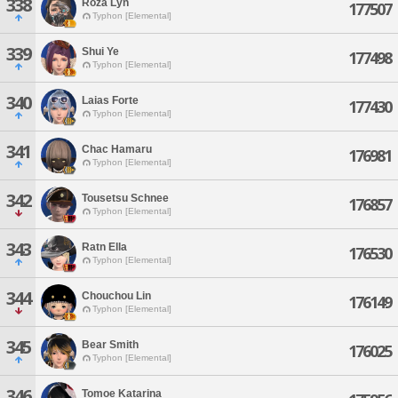
338
Roza Lyn
177507
Typhon [Elemental]
339
Shui Ye
177498
Typhon [Elemental]
340
Laias Forte
177430
Typhon [Elemental]
341
Chac Hamaru
176981
Typhon [Elemental]
342
Tousetsu Schnee
176857
Typhon [Elemental]
343
Ratn Ella
176530
Typhon [Elemental]
344
Chouchou Lin
176149
Typhon [Elemental]
345
Bear Smith
176025
Typhon [Elemental]
346
Tomoe Katarina