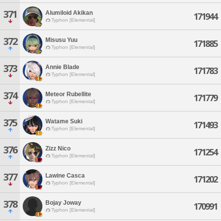
371
Alumiloid Akikan
171944
Typhon [Elemental]
372
Misusu Yuu
171885
Typhon [Elemental]
373
Annie Blade
171783
Typhon [Elemental]
374
Meteor Rubellite
171779
Typhon [Elemental]
375
Watame Suki
171493
Typhon [Elemental]
376
Zizz Nico
171254
Typhon [Elemental]
377
Lawine Casca
171202
Typhon [Elemental]
378
Bojay Joway
170991
Typhon [Elemental]