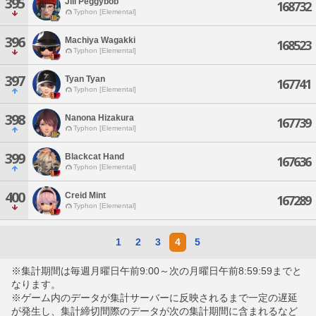
395
Jill Peggybob
168732
Typhon [Elemental]
396
Machiya Wagakki
168523
Typhon [Elemental]
397
Tyan Tyan
167741
Typhon [Elemental]
398
Nanona Hizakura
167739
Typhon [Elemental]
399
Blackcat Hand
167636
Typhon [Elemental]
400
Creid Mint
167289
Typhon [Elemental]
1
2
3
4
5
※集計期間は毎週月曜日午前9:00～次の月曜日午前8:59:59までと
なります。
※ゲーム内のデータが集計サーバーに反映されるまで一定の遅延
が発生し、集計締切間際のデータが次の集計期間に含まれるなど