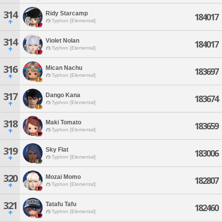
314
Ridy Starcamp
184017
Typhon [Elemental]
314
Violet Nolan
184017
Typhon [Elemental]
316
Mican Nachu
183697
Typhon [Elemental]
317
Dango Kana
183674
Typhon [Elemental]
318
Maki Tomato
183659
Typhon [Elemental]
319
Sky Flat
183006
Typhon [Elemental]
320
Mozai Momo
182807
Typhon [Elemental]
321
Tatafu Tafu
182460
Typhon [Elemental]