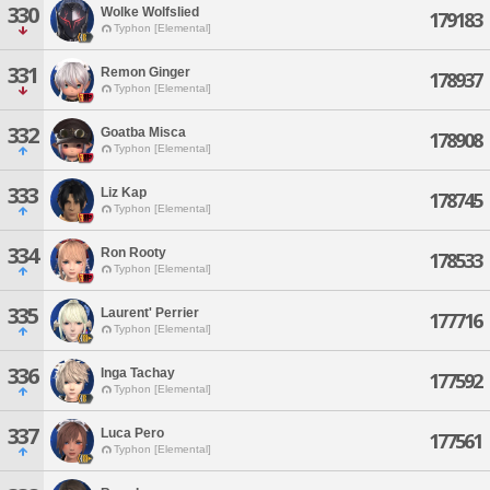
330
Wolke Wolfslied
179183
Typhon [Elemental]
331
Remon Ginger
178937
Typhon [Elemental]
332
Goatba Misca
178908
Typhon [Elemental]
333
Liz Kap
178745
Typhon [Elemental]
334
Ron Rooty
178533
Typhon [Elemental]
335
Laurent' Perrier
177716
Typhon [Elemental]
336
Inga Tachay
177592
Typhon [Elemental]
337
Luca Pero
177561
Typhon [Elemental]