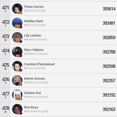
471
Triton Carren
393614
Coeurl [Crystal]
472
Holiday Ham
393491
Coeurl [Crystal]
473
Lila Lumine
392859
Mateus [Crystal]
474
Shyv Voltaire
392788
Malboro [Crystal]
475
Camina O'basswood
392598
Zalera [Crystal]
476
Interis Aevum
392357
Diabolos [Crystal]
477
Selaine Koi
392192
Balmung [Crystal]
478
Ren Iteya
392163
Brynhildr [Crystal]