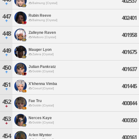
402537
Balmung [Crystal]
447
Rubin Reeve
402401
Balmung [Crystal]
448
Zalleyne Raven
401958
Malboro [Crystal]
449
Mauger Lyon
401675
Zalera [Crystal]
450
Julian Pankratz
401637
Goblin [Crystal]
451
X'khenna Vimba
401445
Coeurl [Crystal]
452
Fae Tru
400844
Goblin [Crystal]
453
Nerces Kaye
400350
Goblin [Crystal]
454
Arlen Wynter
400161