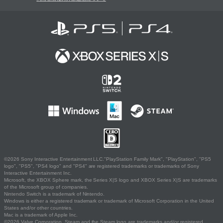
©2026 Sony Interactive Entertainment LLC."PlayStation Family Mark", "PlayStation", "PS5
logo", "PS5", "PS4 logo" and "PS4" are registered trademarks or trademarks of Sony
Interactive Entertainment Inc.
Microsoft, the XBOX Sphere mark, the Series X|S logo and XBOX Series X|S are trademarks
of the Microsoft group of companies.
Nintendo Switch is a trademark of Nintendo.
Windows is either a registered trademark or trademark of Microsoft Corporation in the United
States and/or other countries.
Mac is a trademark of Apple Inc.
©2026 Valve Corporation. Steam and the Steam logo are trademarks and/or registered