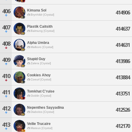
406
Kimana Sol
414906
Brynhildr [Crystal]
407
Plastik Caitsith
414637
Balmung [Crystal]
408
Alpha Umbra
414631
Malboro [Crystal]
409
Stupid Guy
413986
Zalera [Crystal]
410
Cookies Ahoy
413884
Coeurl [Crystal]
411
Tomkhat C'ruise
413751
Goblin [Crystal]
412
Nepenthes Sayyadina
412526
Diabolos [Crystal]
413
Veilie Trucaire
412170
Mateus [Crystal]