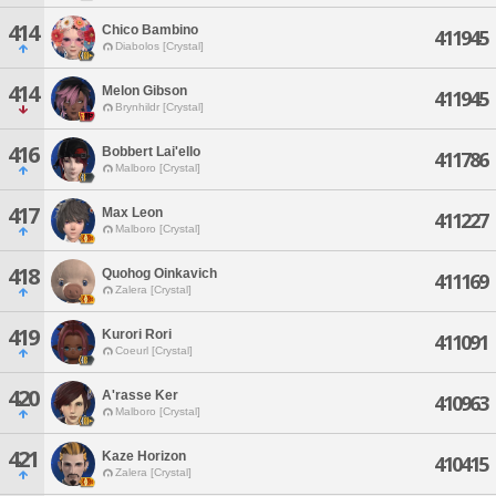
414
Chico Bambino
411945
Diabolos [Crystal]
414
Melon Gibson
411945
Brynhildr [Crystal]
416
Bobbert Lai'ello
411786
Malboro [Crystal]
417
Max Leon
411227
Malboro [Crystal]
418
Quohog Oinkavich
411169
Zalera [Crystal]
419
Kurori Rori
411091
Coeurl [Crystal]
420
A'rasse Ker
410963
Malboro [Crystal]
421
Kaze Horizon
410415
Zalera [Crystal]