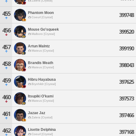
Zalera [Crystal]
455
Phantom Moon
399748
Coeurl [Crystal]
456
Mouse Go'squeek
399520
Malboro [Crystal]
457
Artun Malntz
399190
Mateus [Crystal]
458
Brandis Meath
398043
Mateus [Crystal]
459
Hibru Hayabusa
397625
Brynhildr [Crystal]
460
Itsupiki O'kami
397573
Mateus [Crystal]
461
Jazae Jaz
397466
Zalera [Crystal]
462
Lisette Delphina
397168
Coeurl [Crystal]