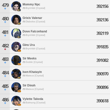
479
Mommy Npc
392156
Brynhildr [Crystal]
480
Grixis Valenar
392136
Diabolos [Crystal]
481
Dove Falconhand
392119
Brynhildr [Crystal]
482
Gins Ura
391835
Brynhildr [Crystal]
483
Sir Meeks
391082
Goblin [Crystal]
484
Isen Khatayin
390970
Mateus [Crystal]
485
Sir Dinoh
390896
Mateus [Crystal]
486
Vylette Takeda
390618
Balmung [Crystal]