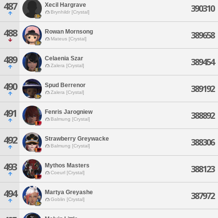
487
Xecil Hargrave
390310
Brynhildr [Crystal]
488
Rowan Mornsong
389658
Mateus [Crystal]
489
Celaenia Szar
389454
Zalera [Crystal]
490
Spud Berrenor
389192
Zalera [Crystal]
491
Fenris Jarogniew
388892
Balmung [Crystal]
492
Strawberry Greywacke
388306
Balmung [Crystal]
493
Mythos Masters
388123
Coeurl [Crystal]
494
Martya Greyashe
387972
Goblin [Crystal]