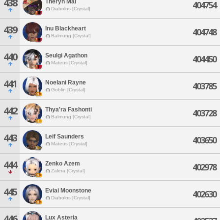
438
Theryn Mal
404754
Diabolos [Crystal]
439
Inu Blackheart
404748
Balmung [Crystal]
440
Seulgi Agathon
404450
Mateus [Crystal]
441
Noelani Rayne
403785
Goblin [Crystal]
442
Thya'ra Fashonti
403728
Balmung [Crystal]
443
Leif Saunders
403650
Mateus [Crystal]
444
Zenko Azem
402978
Zalera [Crystal]
445
Eviai Moonstone
402630
Diabolos [Crystal]
446
Lux Asteria