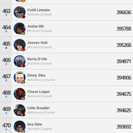
463
Celtil Linnake
396636
Goblin [Crystal]
464
Awina Wii
395788
Coeurl [Crystal]
465
Jeeves Holt
395268
Coeurl [Crystal]
466
Nerta D'vile
394971
Goblin [Crystal]
467
Dinny Sika
394906
Balmung [Crystal]
468
Chase Logan
394675
Coeurl [Crystal]
469
Little Boulder
394625
Balmung [Crystal]
470
Ima Gine
393692
Goblin [Crystal]