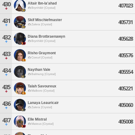
430
Altair Ibn-la'ahad
407023
Brynhildr [Crystal]
431
Skif Mischiefmaster
405731
Zalera [Crystal]
432
Diana Brotbraenawyn
405628
Brynhildr [Crystal]
433
Risho Graymont
405576
Coeurl [Crystal]
434
Naythan Vale
405554
Balmung [Crystal]
435
Talah Savoureux
405221
Malboro [Crystal]
436
Lanaya Leauricair
405060
Zalera [Crystal]
437
Elle Mistral
405008
Mateus [Crystal]