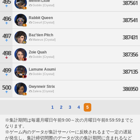
495
Melvin Little
387561
Goblin [Crystal]
496
Rabbit Queen
387541
Coeurl [Crystal]
497
Baz'tien Pitch
387431
Mateus [Crystal]
498
Zoie Quah
387356
Goblin [Crystal]
499
Lamune Aoumi
387135
Goblin [Crystal]
500
Gwynneir Strix
386950
Zalera [Crystal]
1
2
3
4
5
※集計期間は毎週月曜日午前9:00～次の月曜日午前8:59:59までと
なります。
※ゲーム内のデータが集計サーバーに反映されるまで一定の遅延
が発生し、集計締切間際のデータが次の集計期間に含まれるなど