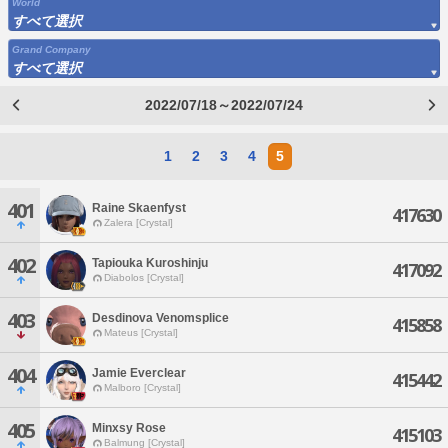
World
すべて選択
Grand Company
すべて選択
2022/07/18～2022/07/24
1
2
3
4
5
401
Raine Skaenfyst
417630
Zalera [Crystal]
402
Tapiouka Kuroshinju
417092
Diabolos [Crystal]
403
Desdinova Venomsplice
415858
Mateus [Crystal]
404
Jamie Everclear
415442
Malboro [Crystal]
405
Minxsy Rose
415103
Balmung [Crystal]