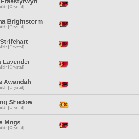
 Fraestyrwyn
ildr [Crystal]
ha Brightstorm
ildr [Crystal]
Strifehart
ildr [Crystal]
a Lavender
ildr [Crystal]
e Awandah
ildr [Crystal]
ing Shadow
ildr [Crystal]
e Mogs
ildr [Crystal]