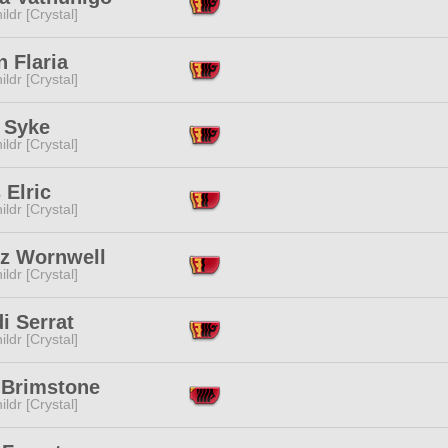
ildr [Crystal]
 Flaria
ildr [Crystal]
 Syke
ildr [Crystal]
 Elric
ildr [Crystal]
tz Wornwell
ildr [Crystal]
i Serrat
ildr [Crystal]
 Brimstone
ildr [Crystal]