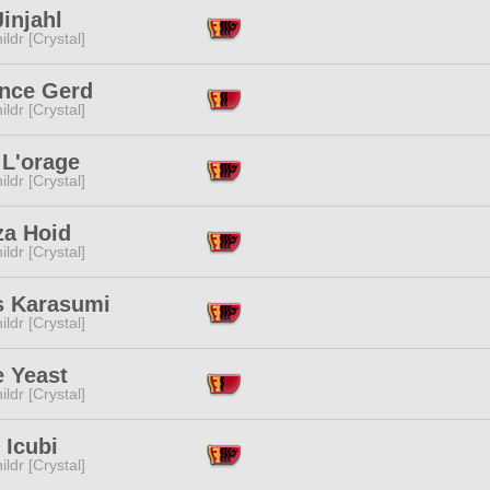
Jinjahl
ildr [Crystal]
nce Gerd
ildr [Crystal]
 L'orage
ildr [Crystal]
za Hoid
ildr [Crystal]
s Karasumi
ildr [Crystal]
e Yeast
ildr [Crystal]
 Icubi
ildr [Crystal]