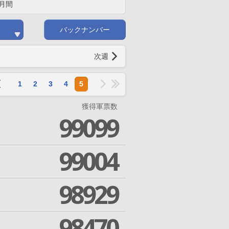
月間
バックナンバー
次週
1
2
3
4
5
獲得軍票数
99099
99004
98929
98470