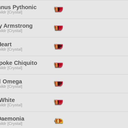
nnus Pythonic
ildr [Crystal]
y Armstrong
ildr [Crystal]
Heart
ildr [Crystal]
poke Chiquito
ildr [Crystal]
l Omega
ildr [Crystal]
 White
ildr [Crystal]
 Daemonia
ildr [Crystal]