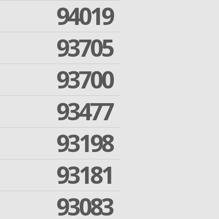
94019
93705
93700
93477
93198
93181
93083