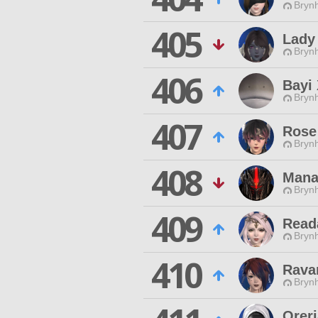
Brynh
405
Lady
Brynh
406
Bayi
Brynh
407
Rose
Brynh
408
Mana
Brynh
409
Read
Brynh
410
Rava
Brynh
Orer