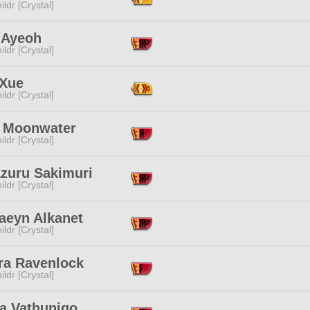
ildr [Crystal]
 Ayeoh
ildr [Crystal]
 Xue
ildr [Crystal]
 Moonwater
ildr [Crystal]
zuru Sakimuri
ildr [Crystal]
aeyn Alkanet
ildr [Crystal]
ra Ravenlock
ildr [Crystal]
ia Vathunigo