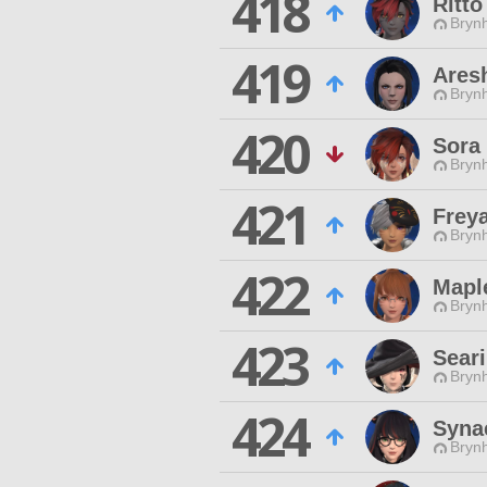
418
Ritto
Brynh
419
Ares
Brynh
420
Sora 
Brynh
421
Frey
Brynh
422
Mapl
Brynh
423
Sear
Brynh
424
Syna
Brynh