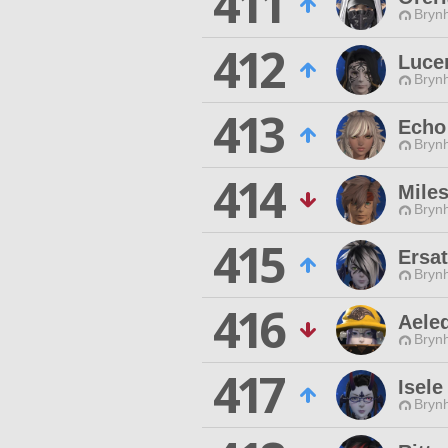
411
Brynh
412
Lucen
Brynh
413
Echo
Brynh
414
Miles
Brynh
415
Ersa
Brynh
416
Aeled
Brynh
417
Isele
Brynh