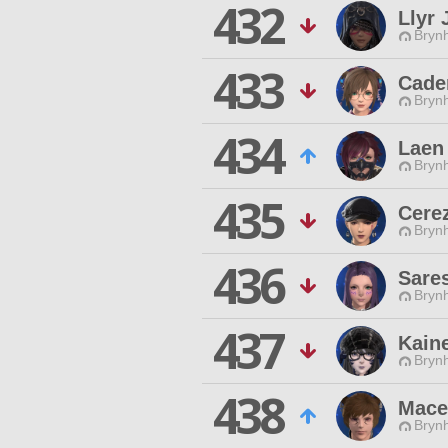
432
Llyr 
Brynh
433
Cade
Brynh
434
Laen
Brynh
435
Cere
Brynh
436
Sare
Brynh
437
Kain
Brynh
438
Mace
Brynh