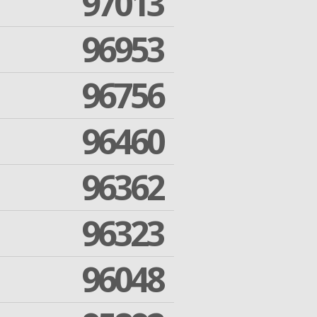
97013
96953
96756
96460
96362
96323
96048