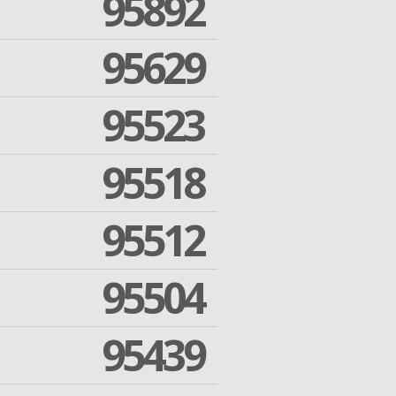
95892
95629
95523
95518
95512
95504
95439