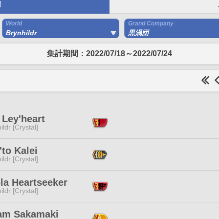
間
World
Grand Company
Brynhildr
黒渦団
集計期間：2022/07/18～2022/07/24
 Ley'heart
ildr [Crystal]
to Kalei
ildr [Crystal]
la Heartseeker
ildr [Crystal]
iam Sakamaki