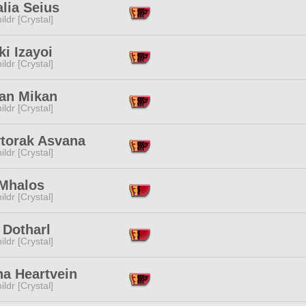
lia Seius
ildr [Crystal]
i Izayoi
ildr [Crystal]
an Mikan
ildr [Crystal]
vtorak Asvana
ildr [Crystal]
 Mhalos
ildr [Crystal]
 Dotharl
ildr [Crystal]
na Heartvein
ildr [Crystal]