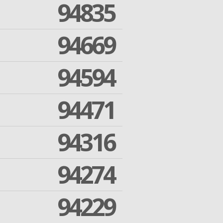
94835
94669
94594
94471
94316
94274
94229