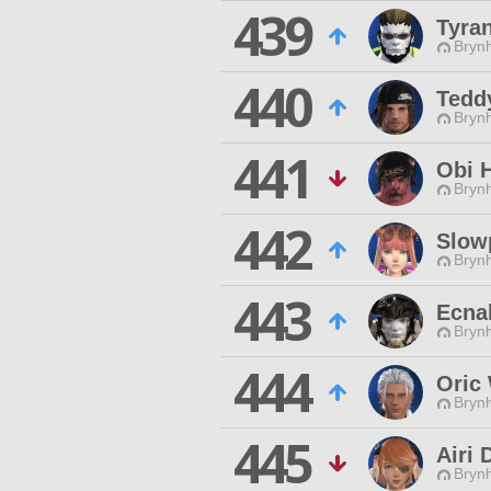
439
Tyra
Brynh
440
Tedd
Brynh
441
Obi 
Brynh
442
Slow
Brynh
443
Ecna
Brynh
444
Oric
Brynh
445
Airi
Brynh