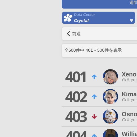
週
Data Center
Crystal
前週
全
500
件中
401
～
500
件を表示
401
Xeno
Brynh
402
Kima'
Brynh
403
Osno
Brynh
404
Will