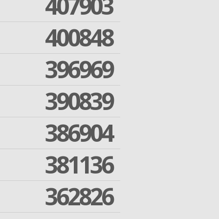
407903
400848
396969
390839
386904
381136
362826