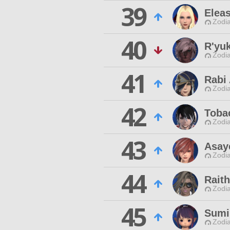
39
Elea
Zodia
40
R'yu
Zodia
41
Rabi
Zodia
42
Toba
Zodia
43
Asay
Zodia
44
Rait
Zodia
45
Sumi
Zodia