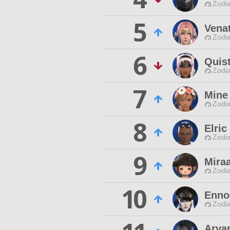
Zodia
5
Vena
Zodia
6
Quis
Zodia
7
Mine 
Zodia
8
Elric
Zodia
9
Mira
Zodia
10
Enno
Zodia
Arvan