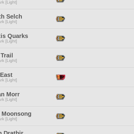
rk [Light]
th Selch
rk [Light]
tis Quarks
rk [Light]
Trail
rk [Light]
 East
rk [Light]
an Morr
rk [Light]
 Moonsong
rk [Light]
 Drathir