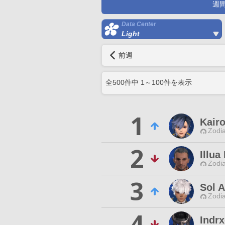
週
Data Center
Light
前週
全
500
件中
1
～
100
件を表示
1
Kair
Zodia
2
Illua
Zodia
3
Sol 
Zodia
4
Indr