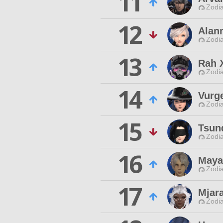
11
Zodia
12
Alan
Zodia
13
Rah 
Zodia
14
Vurg
Zodia
15
Tsun
Zodia
16
Maya
Zodia
17
Mjar
Zodia