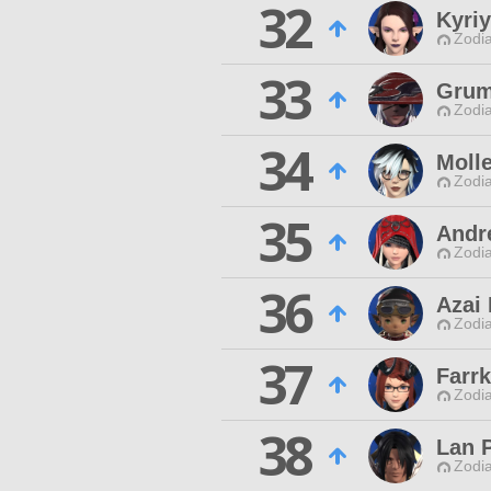
32
Kyriy
Zodia
33
Grum
Zodia
34
Moll
Zodia
35
Andr
Zodia
36
Azai
Zodia
37
Farr
Zodia
38
Lan 
Zodia