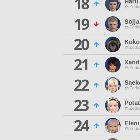
18
Haru
Zodia
19
Sojj
Zodia
20
Koko
Zodia
21
Xand
Zodia
22
Saek
Zodia
23
Pota
Zodia
24
Eleni
Zodia