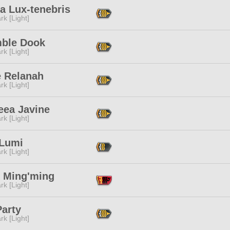
a Lux-tenebris
rk [Light]
ble Dook
rk [Light]
e Relanah
rk [Light]
eea Javine
rk [Light]
 Lumi
rk [Light]
k Ming'ming
rk [Light]
Party
rk [Light]