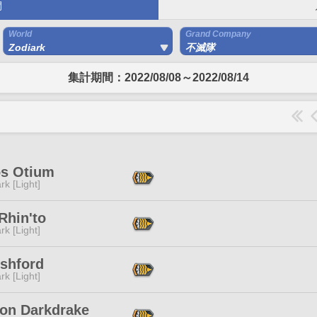
間
World
Grand Company
Zodiark
不滅隊
集計期間：2022/08/08～2022/08/14
os Otium
rk [Light]
 Rhin'to
rk [Light]
Ashford
rk [Light]
xon Darkdrake