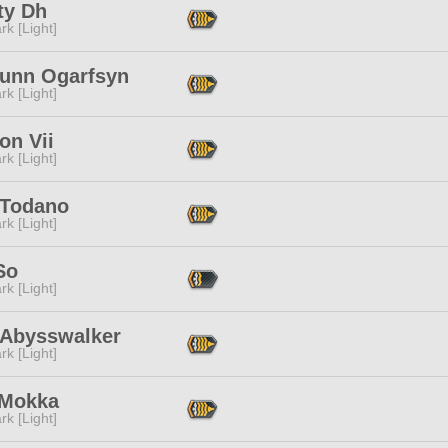
ty Dh
rk [Light]
unn Ogarfsyn
rk [Light]
on Vii
rk [Light]
 Todano
rk [Light]
So
rk [Light]
 Abysswalker
rk [Light]
 Mokka
rk [Light]