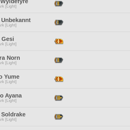
 Wyldefyre
rk [Light]
a Unbekannt
rk [Light]
 Gesi
rk [Light]
ra Norn
rk [Light]
o Yume
rk [Light]
to Ayana
rk [Light]
 Soldrake
rk [Light]