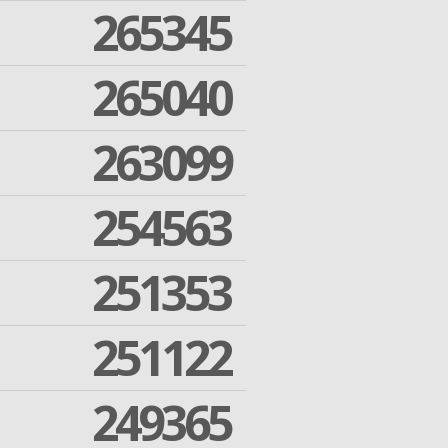
265345
265040
263099
254563
251353
251122
249365