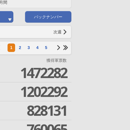
月間
バックナンバー
次週
1
2
3
4
5
獲得軍票数
1472282
1202292
828131
760065