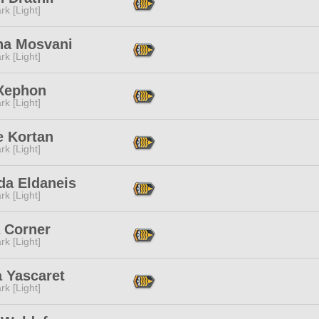
rk [Light]
na Mosvani
rk [Light]
Xephon
rk [Light]
e Kortan
rk [Light]
da Eldaneis
rk [Light]
 Corner
rk [Light]
a Yascaret
rk [Light]