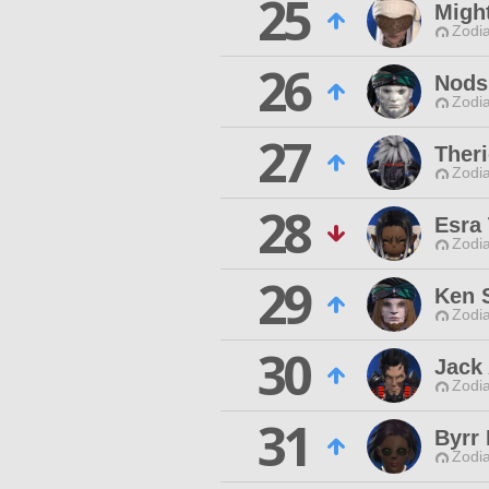
25
Migh
Zodia
26
Nods
Zodia
27
Theri
Zodia
28
Esra
Zodia
29
Ken 
Zodia
30
Jack
Zodia
31
Byrr
Zodia