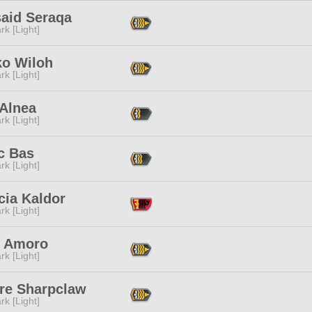
said Seraqa
rk [Light]
ko Wiloh
rk [Light]
 Alnea
rk [Light]
c Bas
rk [Light]
cia Kaldor
rk [Light]
h Amoro
rk [Light]
re Sharpclaw
rk [Light]