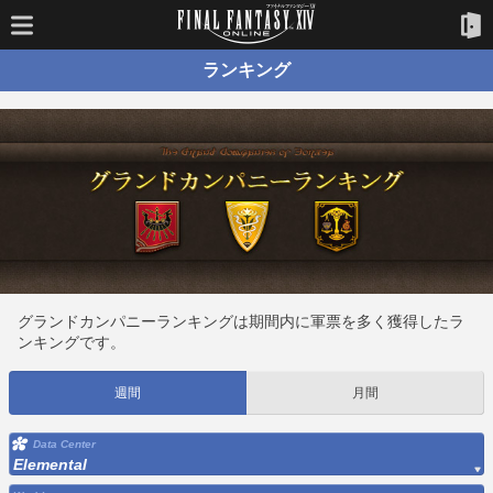
ランキング
グランドカンパニーランキングは期間内に軍票を多く獲得したラ
ンキングです。
週間
月間
Data Center
Elemental