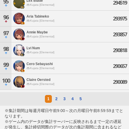
95
Lex Blade
294519
Kujata [Elemental]
96
Aria Tabineko
293975
Kujata [Elemental]
97
Annie Maybe
293857
Kujata [Elemental]
98
Lvi Num
290818
Kujata [Elemental]
99
Cero Sebayashi
290657
Kujata [Elemental]
100
Claire Oersted
290089
Kujata [Elemental]
1
2
3
4
5
※集計期間は毎週月曜日午前9:00～次の月曜日午前8:59:59までと
なります。
※ゲーム内のデータが集計サーバーに反映されるまで一定の遅延
が発生し、集計締切間際のデータが次の集計期間に含まれるなど