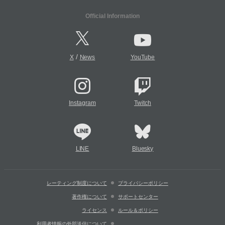
Official Information
/
X
News
YouTube
Instagram
Twitch
LINE
Bluesky
レーティング制度について
プライバシーポリシー
著作権について
サポートセンター
ライセンス
ルール＆ポリシー
利用者情報の外部送信について