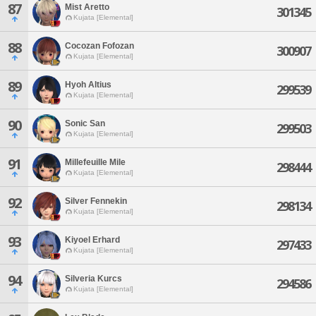
87
Mist Aretto
301345
Kujata [Elemental]
88
Cocozan Fofozan
300907
Kujata [Elemental]
89
Hyoh Altius
299539
Kujata [Elemental]
90
Sonic San
299503
Kujata [Elemental]
91
Millefeuille Mile
298444
Kujata [Elemental]
92
Silver Fennekin
298134
Kujata [Elemental]
93
Kiyoel Erhard
297433
Kujata [Elemental]
94
Silveria Kurcs
294586
Kujata [Elemental]