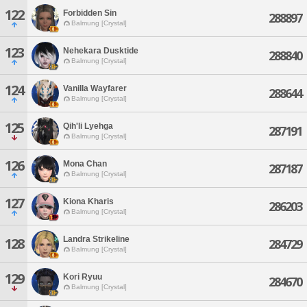
122
Forbidden Sin
288897
Balmung [Crystal]
123
Nehekara Dusktide
288840
Balmung [Crystal]
124
Vanilla Wayfarer
288644
Balmung [Crystal]
125
Qih'li Lyehga
287191
Balmung [Crystal]
126
Mona Chan
287187
Balmung [Crystal]
127
Kiona Kharis
286203
Balmung [Crystal]
Landra Strikeline
128
284729
Balmung [Crystal]
129
Kori Ryuu
284670
Balmung [Crystal]