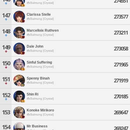
274551
Balmung [Crystal]
147
Clarissa Stelle
273577
Balmung [Crystal]
148
Marcelloix Ruthven
273211
Balmung [Crystal]
149
Dale John
273058
Balmung [Crystal]
150
Sinful Suffering
271965
Balmung [Crystal]
151
Spenny Binah
271919
Balmung [Crystal]
152
Shin Ri
270185
Balmung [Crystal]
Konoke Mirikoro
153
269647
Balmung [Crystal]
154
Mr Business
269247