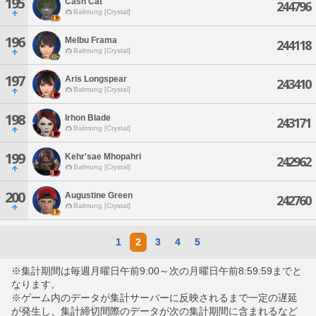
195
Cash Cat
244796
Balmung [Crystal]
196
Melbu Frama
244118
Balmung [Crystal]
197
Aris Longspear
243410
Balmung [Crystal]
198
Irhon Blade
243171
Balmung [Crystal]
199
Kehr'sae Mhopahri
242962
Balmung [Crystal]
200
Augustine Green
242760
Balmung [Crystal]
1
2
3
4
5
※集計期間は毎週月曜日午前9:00～次の月曜日午前8:59:59までと
なります。
※ゲーム内のデータが集計サーバーに反映されるまで一定の遅延
が発生し、集計締切間際のデータが次の集計期間に含まれるなど