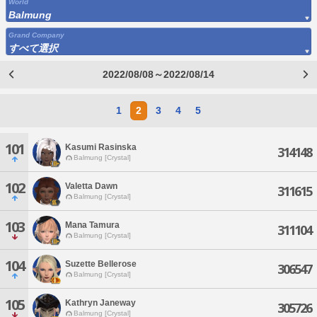
World
Balmung
Grand Company
すべて選択
2022/08/08～2022/08/14
1
2
3
4
5
101
Kasumi Rasinska
314148
Balmung [Crystal]
102
Valetta Dawn
311615
Balmung [Crystal]
103
Mana Tamura
311104
Balmung [Crystal]
104
Suzette Bellerose
306547
Balmung [Crystal]
105
Kathryn Janeway
305726
Balmung [Crystal]