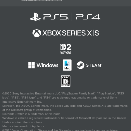
©2026 Sony Interactive Entertainment LLC."PlayStation Family Mark", "PlayStation", "PS5
logo", "PS5", "PS4 logo" and "PS4" are registered trademarks or trademarks of Sony
Interactive Entertainment Inc.
Microsoft, the XBOX Sphere mark, the Series X|S logo and XBOX Series X|S are trademarks
of the Microsoft group of companies.
Nintendo Switch is a trademark of Nintendo.
Windows is either a registered trademark or trademark of Microsoft Corporation in the United
States and/or other countries.
Mac is a trademark of Apple Inc.
©2026 Valve Corporation. Steam and the Steam logo are trademarks and/or registered