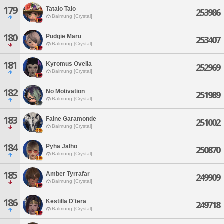
179
Tatalo Talo
253986
Balmung [Crystal]
180
Pudgie Maru
253407
Balmung [Crystal]
181
Kyromus Ovelia
252969
Balmung [Crystal]
182
No Motivation
251989
Balmung [Crystal]
183
Faine Garamonde
251002
Balmung [Crystal]
184
Pyha Jalho
250870
Balmung [Crystal]
185
Amber Tyrrafar
249909
Balmung [Crystal]
186
Kestilla D'tera
249718
Balmung [Crystal]