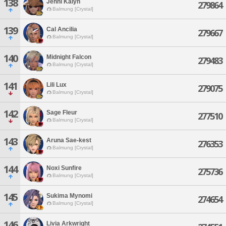
138
Jehni Kaiyn
279864
Balmung [Crystal]
139
Cal Ancilia
279667
Balmung [Crystal]
140
Midnight Falcon
279483
Balmung [Crystal]
141
Lili Lux
279075
Balmung [Crystal]
142
Sage Fleur
277510
Balmung [Crystal]
143
Aruna Sae-kest
276353
Balmung [Crystal]
144
Noxi Sunfire
275736
Balmung [Crystal]
145
Sukima Mynomi
274654
Balmung [Crystal]
146
Livia Arkwright