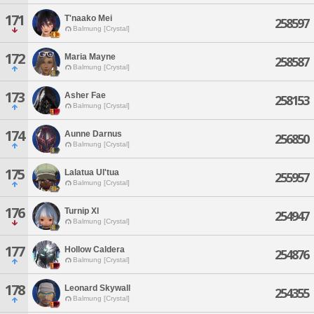
171
T'naako Mei
258597
Balmung [Crystal]
172
Maria Mayne
258587
Balmung [Crystal]
173
Asher Fae
258153
Balmung [Crystal]
174
Aunne Darnus
256850
Balmung [Crystal]
175
Lalatua Ul'tua
255957
Balmung [Crystal]
176
Turnip Xl
254947
Balmung [Crystal]
177
Hollow Caldera
254876
Balmung [Crystal]
178
Leonard Skywall
254355
Balmung [Crystal]