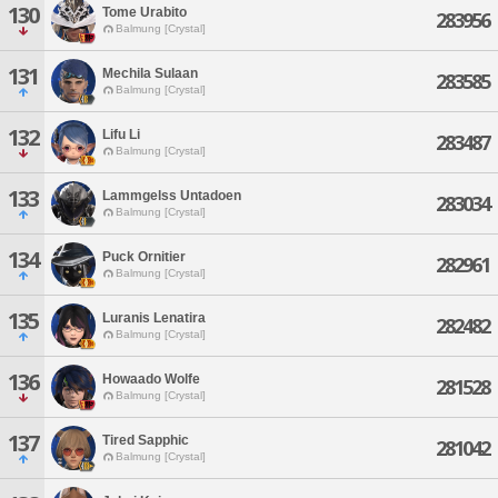
130
Tome Urabito
283956
Balmung [Crystal]
131
Mechila Sulaan
283585
Balmung [Crystal]
132
Lifu Li
283487
Balmung [Crystal]
133
Lammgelss Untadoen
283034
Balmung [Crystal]
134
Puck Ornitier
282961
Balmung [Crystal]
135
Luranis Lenatira
282482
Balmung [Crystal]
136
Howaado Wolfe
281528
Balmung [Crystal]
137
Tired Sapphic
281042
Balmung [Crystal]