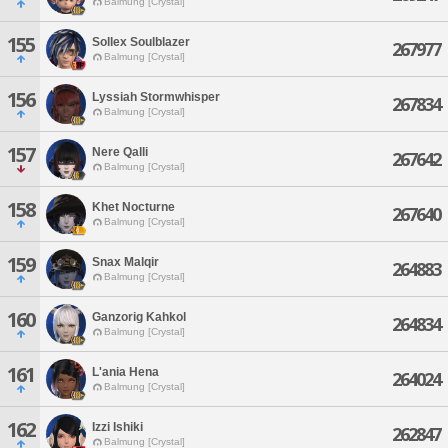
Balmung [Crystal]
155
Sollex Soulblazer
267977
Balmung [Crystal]
156
Lyssiah Stormwhisper
267834
Balmung [Crystal]
157
Nere Qalli
267642
Balmung [Crystal]
158
Khet Nocturne
267640
Balmung [Crystal]
159
Snax Malqir
264883
Balmung [Crystal]
160
Ganzorig Kahkol
264834
Balmung [Crystal]
161
L'ania Hena
264024
Balmung [Crystal]
162
Izzi Ishiki
262847
Balmung [Crystal]