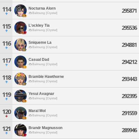
114
Nocturna Alorn
295871
Balmung [Crystal]
115
L'ockley Tia
295536
Balmung [Crystal]
116
Sniqueme La
294881
Balmung [Crystal]
117
Casual Dad
294212
Balmung [Crystal]
118
Bramble Hawthorne
293443
Balmung [Crystal]
119
Yesui Avagnar
292395
Balmung [Crystal]
120
Maral Mol
291559
Balmung [Crystal]
121
Brandr Magnusson
289946
Balmung [Crystal]