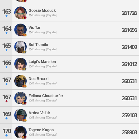
163
Goosie Mcduck
261726
Balmung [Crystal]
164
Vis Tar
261696
Balmung [Crystal]
165
Sef T'emile
261409
Balmung [Crystal]
166
Luigi's Mansion
261012
Balmung [Crystal]
167
Doc Broxxi
260531
Balmung [Crystal]
167
Feliona Cloudsurfer
260531
Balmung [Crystal]
169
Ardea Val'tir
259103
Balmung [Crystal]
170
Togene Kagon
258903
Balmung [Crystal]