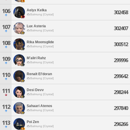
106
Aelyx Kelka
302458
Balmung [Crystal]
107
Lux Asteria
302407
Balmung [Crystal]
108
Rika Moonsglide
300512
Balmung [Crystal]
109
M'aliri Rahz
299996
Balmung [Crystal]
110
Renalt El'doran
299642
Balmung [Crystal]
111
Desi Devv
298244
Balmung [Crystal]
112
Sahaari Atenos
297840
Balmung [Crystal]
113
Poi Zen
296266
Balmung [Crystal]