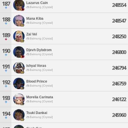
187
Lazarus Cain
248554
Balmung [Crystal]
188
Mana Kiba
248547
Balmung [Crystal]
189
Zai Vel
248250
Balmung [Crystal]
190
Djevh Dybdrom
246800
Balmung [Crystal]
191
Ishyal Voras
246794
Balmung [Crystal]
192
Blood Prince
246759
Balmung [Crystal]
193
Morelia Carinata
246122
Balmung [Crystal]
194
Tsuki Dankai
245960
Balmung [Crystal]