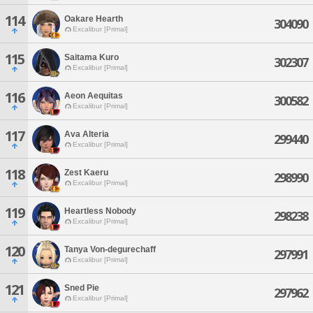
114
Oakare Hearth
304090
Excalibur [Primal]
115
Saitama Kuro
302307
Excalibur [Primal]
116
Aeon Aequitas
300582
Excalibur [Primal]
117
Ava Alteria
299440
Excalibur [Primal]
118
Zest Kaeru
298990
Excalibur [Primal]
119
Heartless Nobody
298238
Excalibur [Primal]
120
Tanya Von-degurechaff
297991
Excalibur [Primal]
121
Sned Pie
297962
Excalibur [Primal]