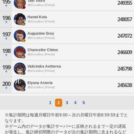
195
Taki Tooru
249355
Excalibur [Primal]
196
Hanwi Kota
248057
Excalibur [Primal]
197
Augustine Grey
247072
Excalibur [Primal]
198
Chancellor Chime
246609
Excalibur [Primal]
199
Valicindra Aetherea
245798
Excalibur [Primal]
200
Elyana Asteria
245638
Excalibur [Primal]
1
2
3
4
5
※集計期間は毎週月曜日午前9:00～次の月曜日午前8:59:59までと
なります。
※ゲーム内のデータが集計サーバーに反映されるまで一定の遅延
が発生し、集計締切間際のデータが次の集計期間に含まれるなど