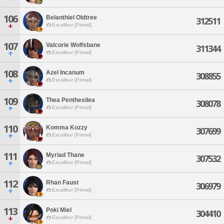
106
Belanthiel Oldtree
312511
Excalibur [Primal]
107
Valcorie Wolfsbane
311344
Excalibur [Primal]
108
Azel Incanum
308855
Excalibur [Primal]
109
Thea Penthesilea
308078
Excalibur [Primal]
110
Komma Kozzy
307699
Excalibur [Primal]
111
Myriad Thane
307532
Excalibur [Primal]
112
Rhan Faust
306979
Excalibur [Primal]
113
Poki Miel
304410
Excalibur [Primal]