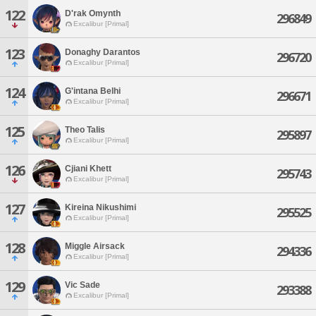
122
D'rak Omynth
296849
Excalibur [Primal]
123
Donaghy Darantos
296720
Excalibur [Primal]
124
G'intana Belhi
296671
Excalibur [Primal]
125
Theo Talis
295897
Excalibur [Primal]
126
Cjiani Khett
295743
Excalibur [Primal]
127
Kireina Nikushimi
295525
Excalibur [Primal]
128
Miggle Airsack
294336
Excalibur [Primal]
129
Vic Sade
293388
Excalibur [Primal]