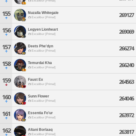
Excalibur [Primal]
155
Nuzalla Whitegale
269127
Excalibur [Primal]
156
Legyen Lionheart
269069
Excalibur [Primal]
157
Deets Phe'dyn
266274
Excalibur [Primal]
158
Temurdai Kha
266240
Excalibur [Primal]
159
Faust Ex
264563
Excalibur [Primal]
160
Sunn Flower
264046
Excalibur [Primal]
161
Essentia Fo'ur
263972
Excalibur [Primal]
162
Altani Borlaaq
263817
Excalibur [Primal]