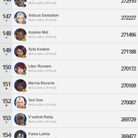
272910
Excalibur [Primal]
147
Atticus Dantalion
272227
Excalibur [Primal]
148
Ayame Mol
271496
Excalibur [Primal]
149
Xyla Kedem
271188
Excalibur [Primal]
150
Lilac Ryuuen
270172
Excalibur [Primal]
151
Merria Reverie
270169
Excalibur [Primal]
152
Sen Sou
270087
Excalibur [Primal]
153
V'sahrin Raha
269729
Excalibur [Primal]
154
Fuma Lafeia
269477