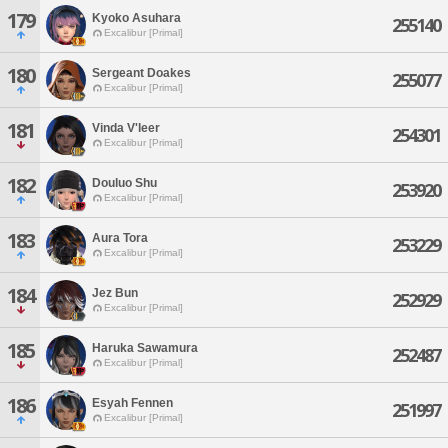
179
Kyoko Asuhara
255140
Excalibur [Primal]
180
Sergeant Doakes
255077
Excalibur [Primal]
181
Vinda V'leer
254301
Excalibur [Primal]
182
Douluo Shu
253920
Excalibur [Primal]
183
Aura Tora
253229
Excalibur [Primal]
184
Jez Bun
252929
Excalibur [Primal]
185
Haruka Sawamura
252487
Excalibur [Primal]
186
Esyah Fennen
251997
Excalibur [Primal]