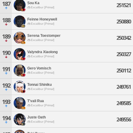
187
Sou Ka
251521
Excalibur [Primal]
188
Feinne Honeywell
250880
Excalibur [Primal]
189
Serena Toestomper
250342
Excalibur [Primal]
190
Valyndra Xiaolong
250327
Excalibur [Primal]
191
Gero Vomisch
250112
Excalibur [Primal]
192
Tonnai Shiniku
249761
Excalibur [Primal]
193
T'vali Rua
249585
Excalibur [Primal]
194
Juste Oath
249556
Excalibur [Primal]