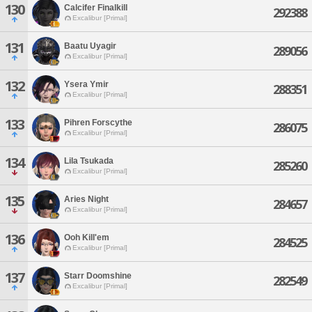
130
Calcifer Finalkill
292388
Excalibur [Primal]
131
Baatu Uyagir
289056
Excalibur [Primal]
132
Ysera Ymir
288351
Excalibur [Primal]
133
Pihren Forscythe
286075
Excalibur [Primal]
134
Lila Tsukada
285260
Excalibur [Primal]
135
Aries Night
284657
Excalibur [Primal]
136
Ooh Kill'em
284525
Excalibur [Primal]
137
Starr Doomshine
282549
Excalibur [Primal]