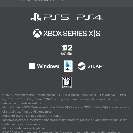
©2026 Sony Interactive Entertainment LLC."PlayStation Family Mark", "PlayStation", "PS5
logo", "PS5", "PS4 logo" and "PS4" are registered trademarks or trademarks of Sony
Interactive Entertainment Inc.
Microsoft, the XBOX Sphere mark, the Series X|S logo and XBOX Series X|S are trademarks
of the Microsoft group of companies.
Nintendo Switch is a trademark of Nintendo.
Windows is either a registered trademark or trademark of Microsoft Corporation in the United
States and/or other countries.
Mac is a trademark of Apple Inc.
©2026 Valve Corporation. Steam and the Steam logo are trademarks and/or registered