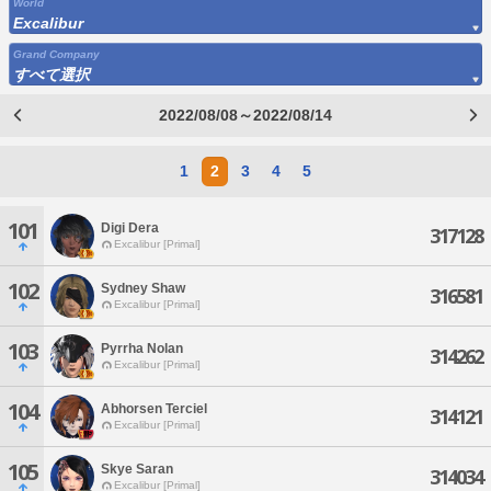
World
Excalibur
Grand Company
すべて選択
2022/08/08～2022/08/14
1
2
3
4
5
101
Digi Dera
317128
Excalibur [Primal]
102
Sydney Shaw
316581
Excalibur [Primal]
103
Pyrrha Nolan
314262
Excalibur [Primal]
104
Abhorsen Terciel
314121
Excalibur [Primal]
105
Skye Saran
314034
Excalibur [Primal]