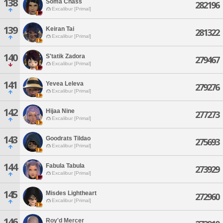
138
Soma Chass
282196
Excalibur [Primal]
139
Keiran Tai
281322
Excalibur [Primal]
140
S'tatik Zadora
279467
Excalibur [Primal]
141
Yevea Leleva
279276
Excalibur [Primal]
142
Hijaa Nine
277273
Excalibur [Primal]
143
Goodrats Tildao
275693
Excalibur [Primal]
144
Fabula Tabula
273929
Excalibur [Primal]
145
Misdes Lightheart
272960
Excalibur [Primal]
146
Roy'd Mercer