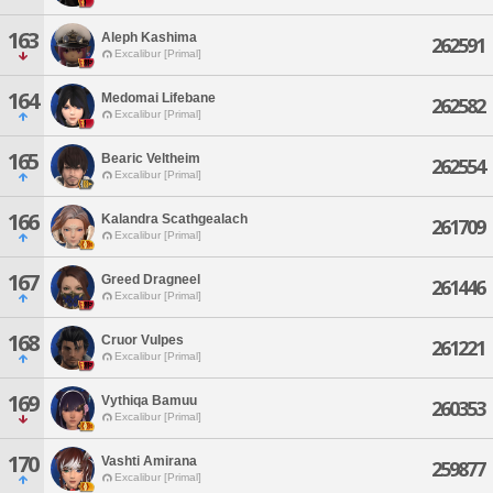
163
Aleph Kashima
262591
Excalibur [Primal]
164
Medomai Lifebane
262582
Excalibur [Primal]
165
Bearic Veltheim
262554
Excalibur [Primal]
166
Kalandra Scathgealach
261709
Excalibur [Primal]
167
Greed Dragneel
261446
Excalibur [Primal]
168
Cruor Vulpes
261221
Excalibur [Primal]
169
Vythiqa Bamuu
260353
Excalibur [Primal]
170
Vashti Amirana
259877
Excalibur [Primal]