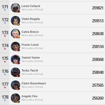
171
Loran Cehack
259821
Excalibur [Primal]
172
Violet Regalia
259513
Excalibur [Primal]
173
Calva Bosco
258638
Excalibur [Primal]
174
Fraser Lovat
258134
Excalibur [Primal]
175
Yummi Yumm
258068
Excalibur [Primal]
176
Tezka Tlachi
258048
Excalibur [Primal]
177
Claire Ravenheart
257565
Excalibur [Primal]
178
Angelic Fire
256260
Excalibur [Primal]