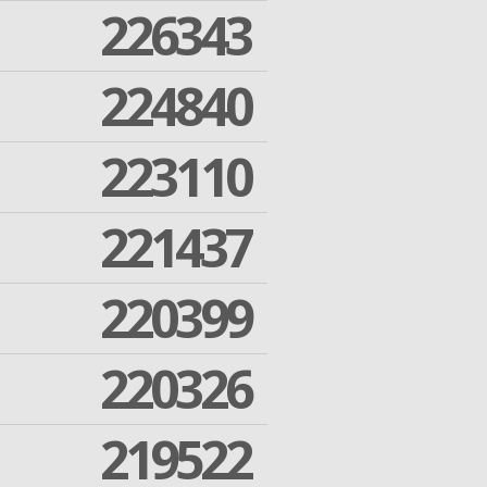
226343
224840
223110
221437
220399
220326
219522