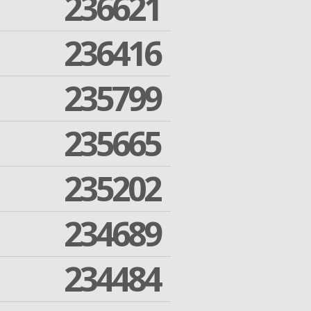
236621
236416
235799
235665
235202
234689
234484