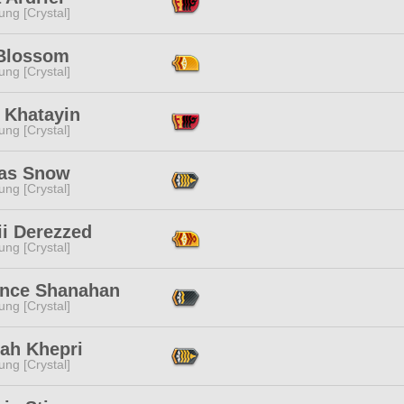
ng [Crystal]
 Blossom
ng [Crystal]
 Khatayin
ng [Crystal]
eas Snow
ng [Crystal]
ii Derezzed
ng [Crystal]
ence Shanahan
ng [Crystal]
lah Khepri
ng [Crystal]