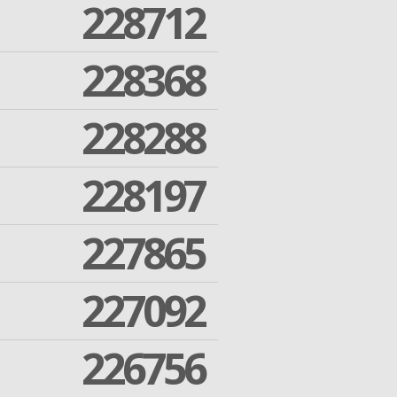
228712
228368
228288
228197
227865
227092
226756