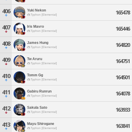
406
Yuki Nekon
165478
Typhon [Elemental]
407
Iris Mavro
165446
Typhon [Elemental]
408
James Hung
164820
Typhon [Elemental]
409
Tw Aruru
164751
Typhon [Elemental]
410
Tomm Gg
164501
Typhon [Elemental]
411
Gabiru Runrun
164078
Typhon [Elemental]
412
Sakula Sato
163933
Typhon [Elemental]
413
Mayu Shirogane
163841
Typhon [Elemental]