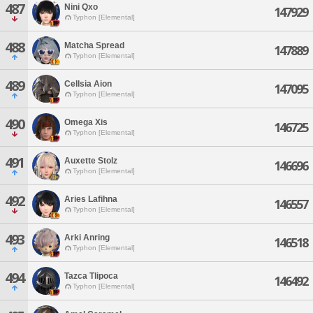
487
Nini Qxo
147929
Typhon [Elemental]
488
Matcha Spread
147889
Typhon [Elemental]
489
Cellsia Aion
147095
Typhon [Elemental]
490
Omega Xis
146725
Typhon [Elemental]
491
Auxette Stolz
146696
Typhon [Elemental]
492
Aries Lafihna
146557
Typhon [Elemental]
493
Arki Anring
146518
Typhon [Elemental]
494
Tazca Tlipoca
146492
Typhon [Elemental]