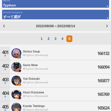
World
Typhon
Grand Company
すべて選択
2022/08/08～2022/08/14
1
2
3
4
5
401
Omiso Soup
166132
Typhon [Elemental]
402
Garis Mow
166094
Typhon [Elemental]
403
Yuri Daisuki
165877
Typhon [Elemental]
404
Akari Kanzawa
165769
Typhon [Elemental]
405
Kaede Twinings
165624
Typhon [Elemental]