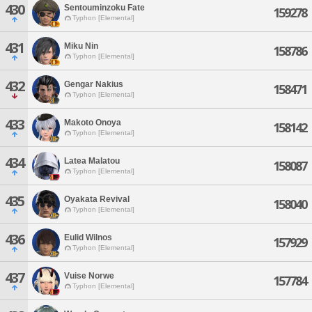
430
Sentouminzoku Fate
159278
Typhon [Elemental]
431
Miku Nin
158786
Typhon [Elemental]
432
Gengar Nakius
158471
Typhon [Elemental]
433
Makoto Onoya
158142
Typhon [Elemental]
434
Latea Malatou
158087
Typhon [Elemental]
435
Oyakata Revival
158040
Typhon [Elemental]
436
Eulid Wilnos
157929
Typhon [Elemental]
437
Vuise Norwe
157784
Typhon [Elemental]