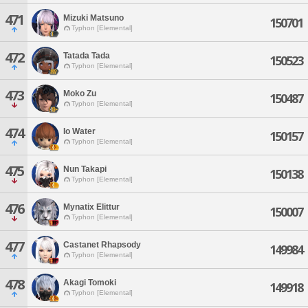
471
Mizuki Matsuno
150701
Typhon [Elemental]
472
Tatada Tada
150523
Typhon [Elemental]
473
Moko Zu
150487
Typhon [Elemental]
474
Io Water
150157
Typhon [Elemental]
475
Nun Takapi
150138
Typhon [Elemental]
476
Mynatix Elittur
150007
Typhon [Elemental]
477
Castanet Rhapsody
149984
Typhon [Elemental]
478
Akagi Tomoki
149918
Typhon [Elemental]