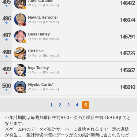
495
Amel Caramel
146472
Typhon [Elemental]
496
Nayuta Herschel
146074
Typhon [Elemental]
497
Bass Harley
145791
Typhon [Elemental]
498
Ciel Hive
145725
Typhon [Elemental]
499
Inga Tachay
145667
Typhon [Elemental]
500
Hiyoko Cartis'
145610
Typhon [Elemental]
1
2
3
4
5
※集計期間は毎週月曜日午前9:00～次の月曜日午前8:59:59までと
なります。
※ゲーム内のデータが集計サーバーに反映されるまで一定の遅延
が発生し、集計締切間際のデータが次の集計期間に含まれるなど