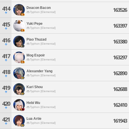
414
Deacon Bacon
163526
Typhon [Elemental]
415
Yuki Pepe
163397
Typhon [Elemental]
416
Piao Thuzad
163380
Typhon [Elemental]
417
Mog Espoir
163297
Typhon [Elemental]
418
Alexander Yang
162890
Typhon [Elemental]
419
Kari Shou
162688
Typhon [Elemental]
420
Hebi Wu
162410
Typhon [Elemental]
421
Lua Artie
161943
Typhon [Elemental]