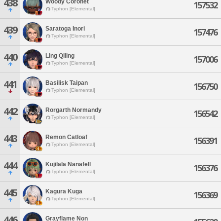
438
Woody Coronet
157532
Typhon [Elemental]
439
Saratoga Inori
157476
Typhon [Elemental]
440
Ling Qiling
157006
Typhon [Elemental]
441
Basilisk Taipan
156750
Typhon [Elemental]
442
Rorgarth Normandy
156542
Typhon [Elemental]
443
Remon Catloaf
156391
Typhon [Elemental]
444
Kujilala Nanafell
156376
Typhon [Elemental]
445
Kagura Kuga
156369
Typhon [Elemental]
446
Grayflame Non