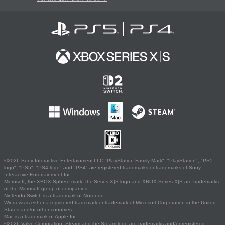
©2026 Sony Interactive Entertainment LLC."PlayStation Family Mark", "PlayStation", "PS5
logo", "PS5", "PS4 logo" and "PS4" are registered trademarks or trademarks of Sony
Interactive Entertainment Inc.
Microsoft, the XBOX Sphere mark, the Series X|S logo and XBOX Series X|S are trademarks
of the Microsoft group of companies.
Nintendo Switch is a trademark of Nintendo.
Windows is either a registered trademark or trademark of Microsoft Corporation in the United
States and/or other countries.
Mac is a trademark of Apple Inc.
©2026 Valve Corporation. Steam and the Steam logo are trademarks and/or registered