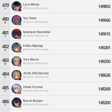
479
Leco Mistia
149802
Typhon [Elemental]
480
Tea Tudor
149666
Typhon [Elemental]
481
Iaitanyan Naynatiai
149615
Typhon [Elemental]
482
Ichiko Mgmgg
149281
Typhon [Elemental]
483
Tres Mares
149250
Typhon [Elemental]
484
Jirufy Shirufyrana
148626
Typhon [Elemental]
485
Ahpla Crystal
148268
Typhon [Elemental]
486
Bacon Burger
148260
Typhon [Elemental]