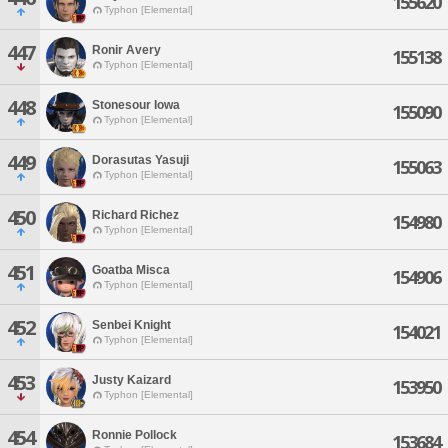
155620
Typhon [Elemental]
447
Ronir Avery
155138
Typhon [Elemental]
448
Stonesour Iowa
155090
Typhon [Elemental]
449
Dorasutas Yasuji
155063
Typhon [Elemental]
450
Richard Richez
154980
Typhon [Elemental]
451
Goatba Misca
154906
Typhon [Elemental]
452
Senbei Knight
154021
Typhon [Elemental]
453
Justy Kaizard
153950
Typhon [Elemental]
454
Ronnie Pollock
153684