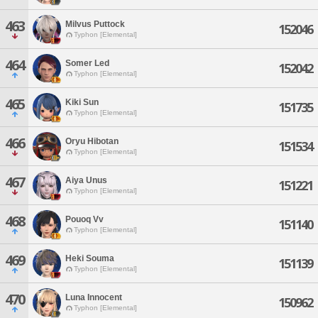
463
Milvus Puttock
152046
Typhon [Elemental]
464
Somer Led
152042
Typhon [Elemental]
465
Kiki Sun
151735
Typhon [Elemental]
466
Oryu Hibotan
151534
Typhon [Elemental]
467
Aiya Unus
151221
Typhon [Elemental]
468
Pouoq Vv
151140
Typhon [Elemental]
469
Heki Souma
151139
Typhon [Elemental]
470
Luna Innocent
150962
Typhon [Elemental]