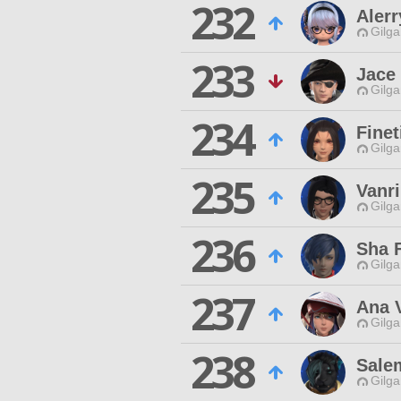
232
Aler
Gilga
233
Jace
Gilga
234
Finet
Gilga
235
Vanri
Gilga
236
Sha 
Gilga
237
Ana 
Gilga
238
Sale
Gilga