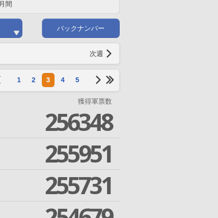
月間
バックナンバー
次週
1
2
3
4
5
獲得軍票数
256348
255951
255731
254679