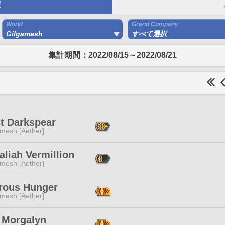
間
World
Grand Company
Gilgamesh
すべて選択
集計期間：2022/08/15～2022/08/21
t Darkspear
mesh [Aether]
liah Vermillion
mesh [Aether]
irous Hunger
mesh [Aether]
c Morgalyn