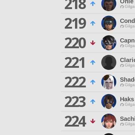
218
Onie
Gilga
219
Cond
Gilga
220
Capn
Gilga
221
Clari
Gilga
222
Shad
Gilga
223
Haks
Gilga
224
Sach
Gilga