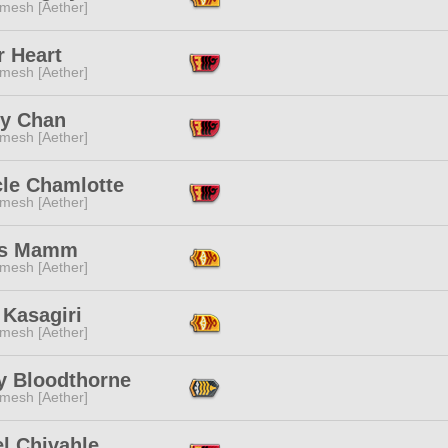
mesh [Aether]
r Heart
mesh [Aether]
y Chan
mesh [Aether]
cle Chamlotte
mesh [Aether]
ss Mamm
mesh [Aether]
 Kasagiri
mesh [Aether]
oy Bloodthorne
mesh [Aether]
el Chivahle