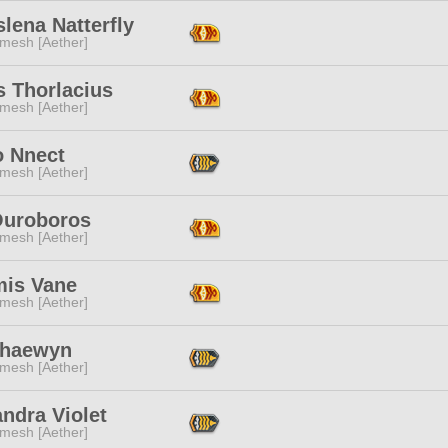
lena Natterfly
mesh [Aether]
s Thorlacius
mesh [Aether]
o Nnect
mesh [Aether]
 Ouroboros
mesh [Aether]
mis Vane
mesh [Aether]
Chaewyn
mesh [Aether]
ndra Violet
mesh [Aether]