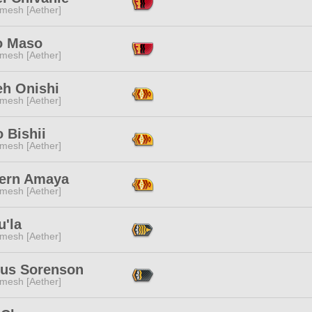
mesh [Aether]
o Maso
mesh [Aether]
eh Onishi
mesh [Aether]
 Bishii
mesh [Aether]
ern Amaya
mesh [Aether]
u'la
mesh [Aether]
tus Sorenson
mesh [Aether]