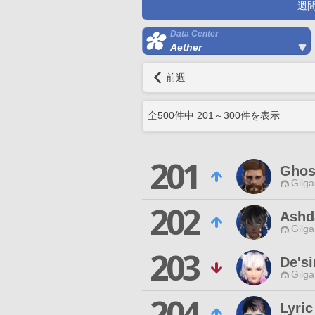
週
Data Center
Aether
前週
全
500
件中
201
～
300
件を表示
201
Ghos
Gilga
202
Ashda
Gilga
203
De's
Gilga
204
Lyri