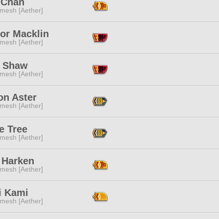
 Chan
mesh [Aether]
or Macklin
mesh [Aether]
 Shaw
mesh [Aether]
on Aster
mesh [Aether]
e Tree
mesh [Aether]
 Harken
mesh [Aether]
i Kami
mesh [Aether]