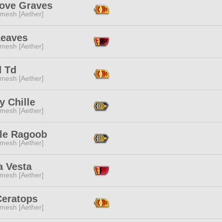
ove Graves
mesh [Aether]
Leaves
mesh [Aether]
d Td
mesh [Aether]
y Chille
mesh [Aether]
le Ragoob
mesh [Aether]
a Vesta
mesh [Aether]
Ceratops
mesh [Aether]