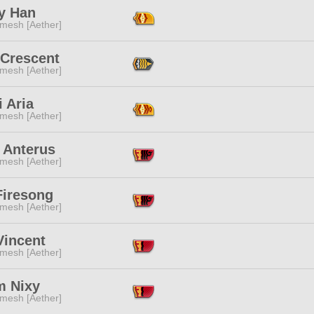
ry Han
mesh [Aether]
 Crescent
mesh [Aether]
i Aria
mesh [Aether]
 Anterus
mesh [Aether]
Firesong
mesh [Aether]
Vincent
mesh [Aether]
m Nixy
mesh [Aether]