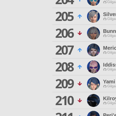
Gilga
205
Silve
Gilga
206
Bunn
Gilga
207
Meri
Gilga
208
Iddi
Gilga
209
Yami
Gilga
210
Kilr
Gilga
Peri'