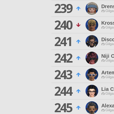
239
Drens
Gilga
240
Kros
Gilga
241
Disc
Gilga
242
Niji
Gilga
243
Arte
Gilga
244
Lia 
Gilga
245
Alexa
Gilga