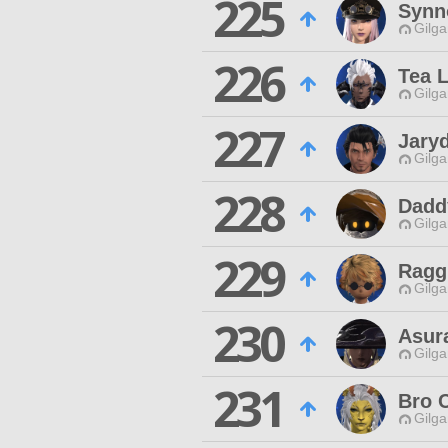
225
Synn
Gilga
226
Tea 
Gilga
227
Jary
Gilga
228
Dadd
Gilga
229
Ragg
Gilga
230
Asur
Gilga
231
Bro 
Gilga