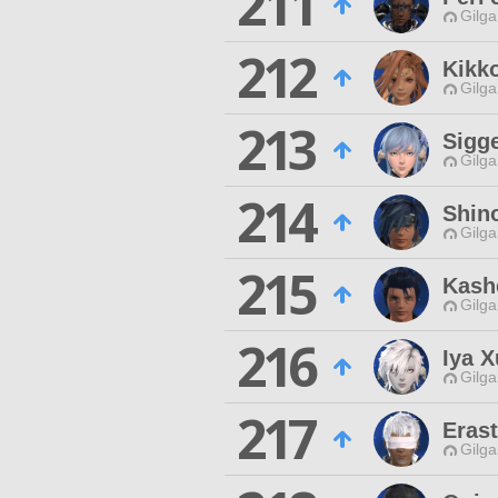
211
Gilga
212
Kikk
Gilga
213
Sigg
Gilga
214
Shino
Gilga
215
Kash
Gilga
216
Iya X
Gilga
217
Eras
Gilga