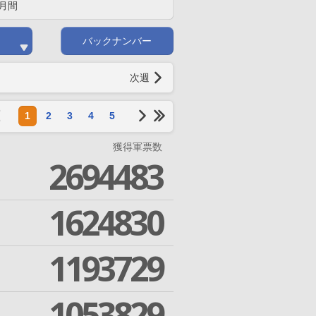
月間
バックナンバー
次週
1
2
3
4
5
獲得軍票数
2694483
1624830
1193729
1053829