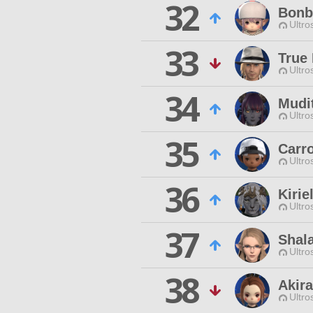
32
Bonb
Ultro
33
True 
Ultro
34
Mudi
Ultro
35
Carr
Ultro
36
Kirie
Ultro
37
Shala
Ultro
38
Akira
Ultro