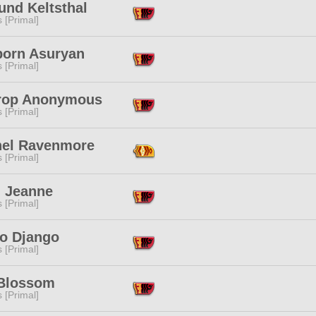
und Keltsthal
s [Primal]
born Asuryan
s [Primal]
trop Anonymous
s [Primal]
hel Ravenmore
s [Primal]
n Jeanne
s [Primal]
o Django
s [Primal]
 Blossom
s [Primal]