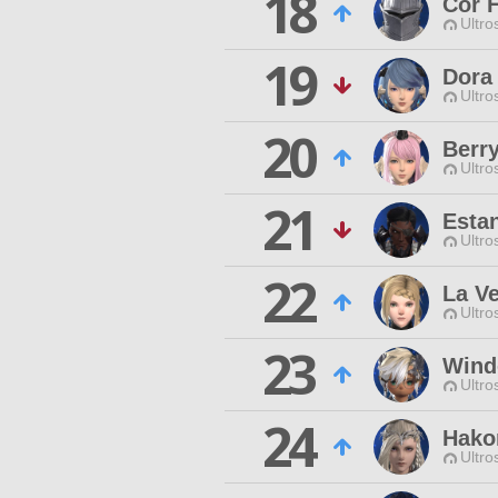
18
Cor 
Ultro
19
Dora
Ultro
20
Berr
Ultro
21
Esta
Ultro
22
La V
Ultro
23
Wind
Ultro
24
Hako
Ultro