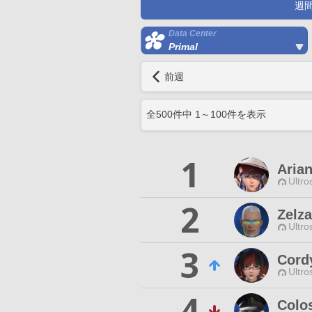
週
Data Center
Primal
前週
全
500
件中
1
～
100
件を表示
1
Aria
Ultro
2
Zelz
Ultro
3
Cord
Ultro
4
Colo