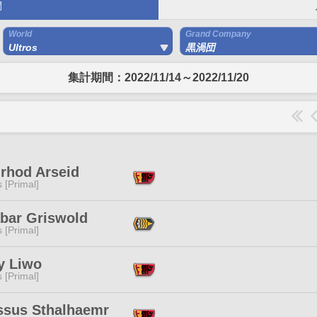
間
World
Grand Company
Ultros
黒渦団
集計期間：2022/11/14～2022/11/20
nrhod Arseid
s [Primal]
abar Griswold
s [Primal]
y Liwo
s [Primal]
ssus Sthalhaemr