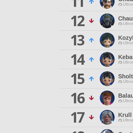
11
Ultro
12
Chau
Ultro
13
Kozyl
Ultro
14
Keba
Ultro
15
Sholt
Ultro
16
Bala
Ultro
17
Krull
Ultro