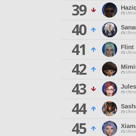
39
Hazi
Ultro
40
Sana
Ultro
41
Flint
Ultro
42
Mimi
Ultro
43
Jule
Ultro
44
Sasha
Ultro
45
Xiam
Ultro