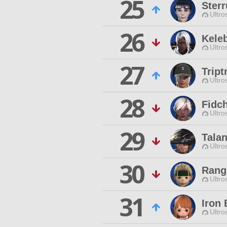
25
Sterr
Ultro
26
Kele
Ultro
27
Trip
Ultro
28
Fidc
Ultro
29
Tala
Ultro
30
Rang
Ultro
31
Iron
Ultro