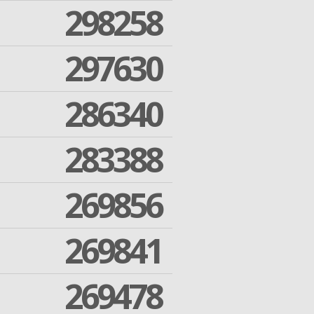
298258
297630
286340
283388
269856
269841
269478