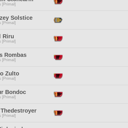
s [Primal]
zey Solstice
s [Primal]
 Riru
s [Primal]
s Rombas
s [Primal]
o Zulto
s [Primal]
ur Bondoc
s [Primal]
 Thedestroyer
s [Primal]