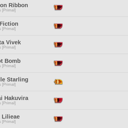
on Ribbon
s [Primal]
Fiction
s [Primal]
ta Vivek
s [Primal]
ot Bomb
s [Primal]
lle Starling
s [Primal]
i Hakuvira
s [Primal]
 Lilieae
s [Primal]