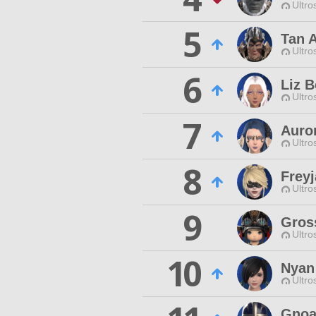
Ultro
5
Tan 
Ultro
6
Liz B
Ultro
7
Auror
Ultro
8
Frey
Ultro
9
Gros
Ultro
10
Nyan
Ultro
Gnoa