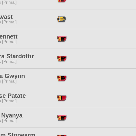
s [Primal]
Avast
s [Primal]
ennett
s [Primal]
a Stardottir
s [Primal]
ja Gwynn
s [Primal]
se Patate
s [Primal]
 Nyanya
s [Primal]
m Stonearm