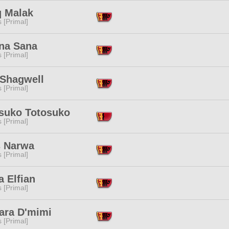
q Malak
s [Primal]
na Sana
s [Primal]
 Shagwell
s [Primal]
suko Totosuko
s [Primal]
s Narwa
s [Primal]
 Elfian
s [Primal]
ara D'mimi
s [Primal]