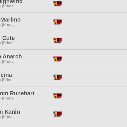
Highwind
s [Primal]
 Marimo
s [Primal]
y Cute
s [Primal]
n Anarch
s [Primal]
ecina
s [Primal]
om Runehart
s [Primal]
n Kanin
s [Primal]