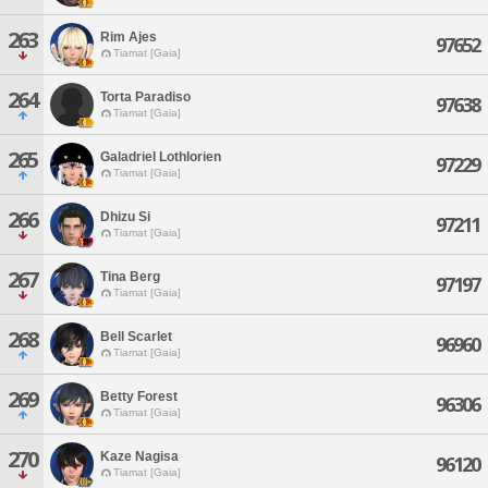
263
Rim Ajes
97652
Tiamat [Gaia]
264
Torta Paradiso
97638
Tiamat [Gaia]
265
Galadriel Lothlorien
97229
Tiamat [Gaia]
266
Dhizu Si
97211
Tiamat [Gaia]
267
Tina Berg
97197
Tiamat [Gaia]
268
Bell Scarlet
96960
Tiamat [Gaia]
269
Betty Forest
96306
Tiamat [Gaia]
270
Kaze Nagisa
96120
Tiamat [Gaia]