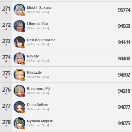
271
Mochi- Sakura
95774
Tiamat [Gaia]
272
Liberaia Yuu
94569
Tiamat [Gaia]
273
Ren Aquamarine
94444
Tiamat [Gaia]
274
Rin Xiv
94408
Tiamat [Gaia]
275
Rin Lady
94302
Tiamat [Gaia]
276
Ephemera Fiji
94218
Tiamat [Gaia]
277
Peco Sellars
94077
Tiamat [Gaia]
278
Nymeia Miqo'te
94075
Tiamat [Gaia]