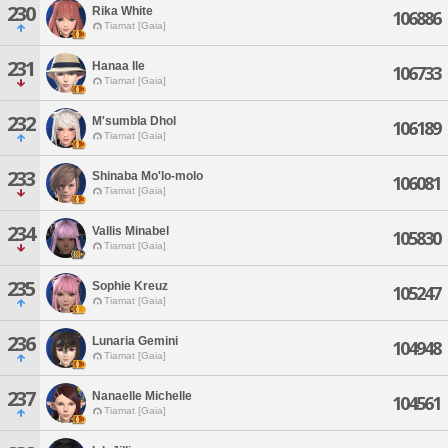
230
Rika White
106886
Tiamat [Gaia]
231
Hanaa Ile
106733
Tiamat [Gaia]
232
M'sumbla Dhol
106189
Tiamat [Gaia]
233
Shinaba Mo'lo-molo
106081
Tiamat [Gaia]
234
Vallis Minabel
105830
Tiamat [Gaia]
235
Sophie Kreuz
105247
Tiamat [Gaia]
236
Lunaria Gemini
104948
Tiamat [Gaia]
237
Nanaelle Michelle
104561
Tiamat [Gaia]