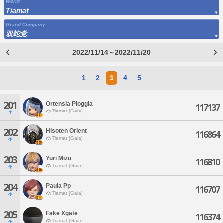
World
Tiamat
Grand Company
双蛇党
2022/11/14～2022/11/20
1
2
3
4
5
201
Ortensia Pioggia
117137
Tiamat [Gaia]
202
Hisoten Orient
116864
Tiamat [Gaia]
203
Yuri Mizu
116810
Tiamat [Gaia]
204
Paula Pp
116707
Tiamat [Gaia]
205
Fake Xgate
116374
Tiamat [Gaia]