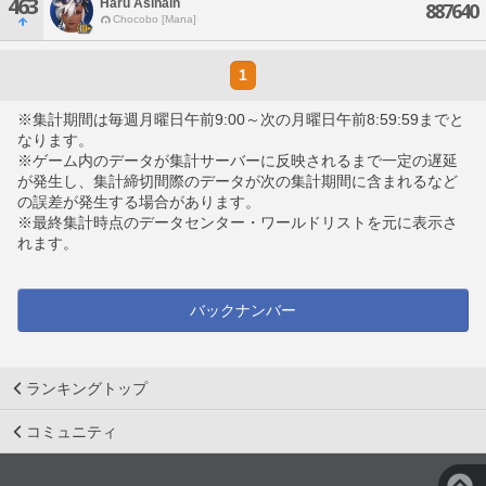
463
Haru Aslhain
887640
Chocobo [Mana]
1
※集計期間は毎週月曜日午前9:00～次の月曜日午前8:59:59までと
なります。
※ゲーム内のデータが集計サーバーに反映されるまで一定の遅延
が発生し、集計締切間際のデータが次の集計期間に含まれるなど
の誤差が発生する場合があります。
※最終集計時点のデータセンター・ワールドリストを元に表示さ
れます。
バックナンバー
ランキングトップ
コミュニティ