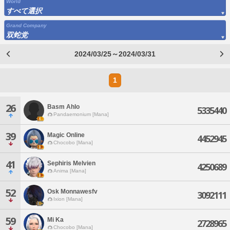
World
すべて選択
Grand Company
双蛇党
2024/03/25～2024/03/31
1
26
Basm Ahlo
5335440
Pandaemonium [Mana]
39
Magic Online
4452945
Chocobo [Mana]
41
Sephiris Melvien
4250689
Anima [Mana]
52
Osk Monnawesfv
3092111
Ixion [Mana]
59
Mi Ka
2728965
Chocobo [Mana]