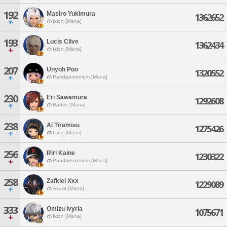
192
Masiro Yukimura
1362652
Ixion [Mana]
193
Lucis Clive
1362434
Ixion [Mana]
207
Unyoh Poo
1320552
Pandaemonium [Mana]
230
Eri Sawamura
1292608
Hades [Mana]
238
Ai Tiramisu
1275426
Ixion [Mana]
256
Riri Kaine
1230322
Pandaemonium [Mana]
258
Zafkiel Xxx
1229089
Asura [Mana]
333
Omizu Ivyria
1075671
Ixion [Mana]