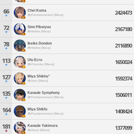
66
Chel Kuma
2424473
Pandaemonium [Mana]
72
Sion Pikatyuu
2167180
Hades [Mana]
78
Ikeike Dondon
2116890
Hades [Mana]
113
Ulu Ecru
1650024
Chocobo [Mana]
127
Miya Shikhu''
1592374
Ixion [Mana]
135
Kanade Symphony
1506011
Pandaemonium [Mana]
164
Miya Shikfu
1408424
Pandaemonium [Mana]
181
Kanade Yukimura
1377099
Asura [Mana]