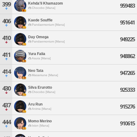
399
Kehda'li Khamazom
959483
Chocobo [Mana]
406
Kaede Souffle
951641
Pandaemonium [Mana]
410
Day Omega
949225
Pandaemonium [Mana]
411
Yura Falia
948862
Asura [Mana]
414
Neo Tata
947265
Masamune [Mana]
430
Silva Erurotto
925333
Chocobo [Mana]
437
Aru Run
915276
Anima [Mana]
444
Momo Merino
910615
Ixion [Mana]