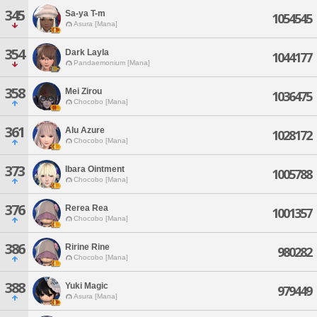
345
Sa-ya T-m
1054545
Asura [Mana]
354
Dark Layla
1044177
Pandaemonium [Mana]
358
Mei Zirou
1036475
Chocobo [Mana]
361
Alu Azure
1028172
Chocobo [Mana]
373
Ibara Ointment
1005788
Chocobo [Mana]
376
Rerea Rea
1001357
Chocobo [Mana]
386
Ririne Rine
980282
Chocobo [Mana]
388
Yuki Magic
979449
Asura [Mana]