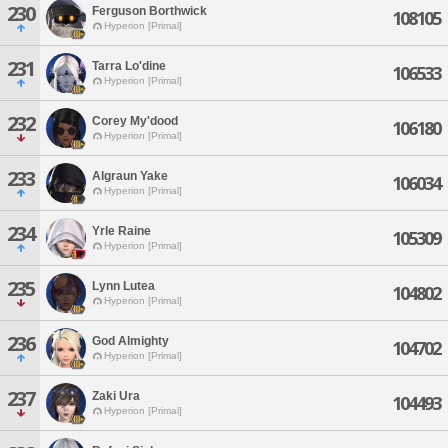
230
Ferguson Borthwick
108105
Hyperion [Primal]
231
Tarra Lo'dine
106533
Hyperion [Primal]
232
Corey My'dood
106180
Hyperion [Primal]
233
Algraun Yake
106034
Hyperion [Primal]
234
Yrle Raine
105309
Hyperion [Primal]
235
Lynn Lutea
104802
Hyperion [Primal]
236
God Almighty
104702
Hyperion [Primal]
237
Zaki Ura
104493
Hyperion [Primal]