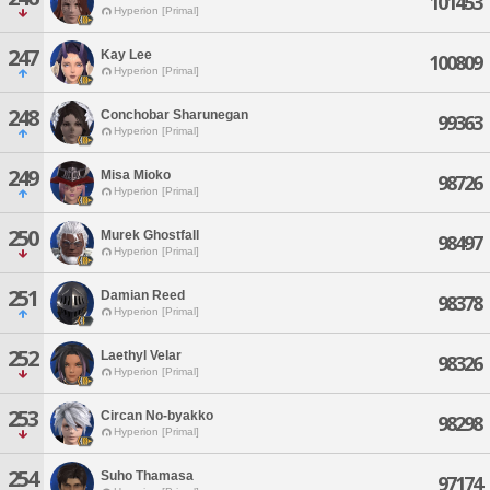
101453
Hyperion [Primal]
247
Kay Lee
100809
Hyperion [Primal]
248
Conchobar Sharunegan
99363
Hyperion [Primal]
249
Misa Mioko
98726
Hyperion [Primal]
250
Murek Ghostfall
98497
Hyperion [Primal]
251
Damian Reed
98378
Hyperion [Primal]
252
Laethyl Velar
98326
Hyperion [Primal]
253
Circan No-byakko
98298
Hyperion [Primal]
254
Suho Thamasa
97174