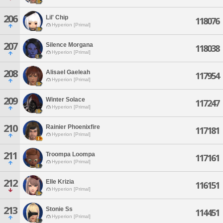
206
Lil' Chip
118076
Hyperion [Primal]
207
Silence Morgana
118038
Hyperion [Primal]
208
Alisael Gaeleah
117954
Hyperion [Primal]
209
Winter Solace
117247
Hyperion [Primal]
210
Rainier Phoenixfire
117181
Hyperion [Primal]
211
Troompa Loompa
117161
Hyperion [Primal]
212
Elle Krizia
116151
Hyperion [Primal]
213
Stonie Ss
114451
Hyperion [Primal]