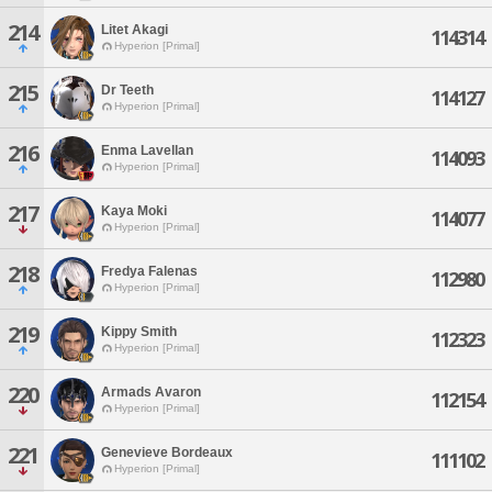
214
Litet Akagi
114314
Hyperion [Primal]
215
Dr Teeth
114127
Hyperion [Primal]
216
Enma Lavellan
114093
Hyperion [Primal]
217
Kaya Moki
114077
Hyperion [Primal]
218
Fredya Falenas
112980
Hyperion [Primal]
219
Kippy Smith
112323
Hyperion [Primal]
220
Armads Avaron
112154
Hyperion [Primal]
221
Genevieve Bordeaux
111102
Hyperion [Primal]