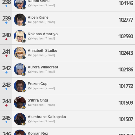
238
Rafani Sishu
104146
Hyperion [Primal]
239
Alpen Kisne
102777
Hyperion [Primal]
240
Khianna Amariyo
102590
Hyperion [Primal]
241
Annabeth Stadke
102413
Hyperion [Primal]
242
Aurora Windcrest
102186
Hyperion [Primal]
243
Frozen Cup
101772
Hyperion [Primal]
244
S'ithra Ohtu
101509
Hyperion [Primal]
245
Alumbrane Kaikopaka
101507
Hyperion [Primal]
246
Konran Rex