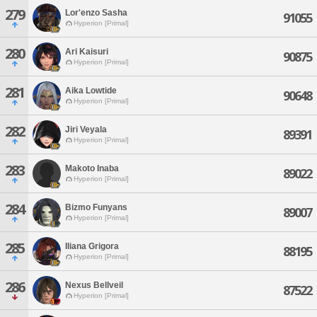
279
Lor'enzo Sasha
91055
Hyperion [Primal]
280
Ari Kaisuri
90875
Hyperion [Primal]
281
Aika Lowtide
90648
Hyperion [Primal]
282
Jiri Veyala
89391
Hyperion [Primal]
283
Makoto Inaba
89022
Hyperion [Primal]
284
Bizmo Funyans
89007
Hyperion [Primal]
285
Iliana Grigora
88195
Hyperion [Primal]
286
Nexus Bellveil
87522
Hyperion [Primal]