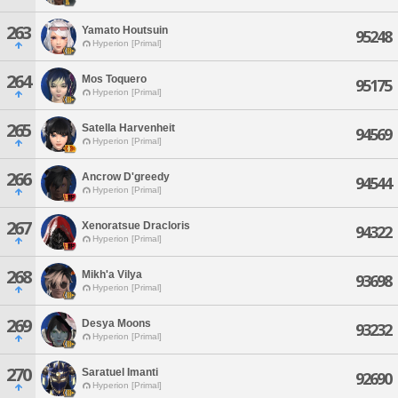
263
Yamato Houtsuin
95248
Hyperion [Primal]
264
Mos Toquero
95175
Hyperion [Primal]
265
Satella Harvenheit
94569
Hyperion [Primal]
266
Ancrow D'greedy
94544
Hyperion [Primal]
267
Xenoratsue Dracloris
94322
Hyperion [Primal]
268
Mikh'a Vilya
93698
Hyperion [Primal]
269
Desya Moons
93232
Hyperion [Primal]
270
Saratuel Imanti
92690
Hyperion [Primal]