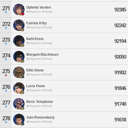
271
Ophelia Varden
92385
Hyperion [Primal]
272
Catrina Kitty
92242
Hyperion [Primal]
273
Nahl Ensis
92194
Hyperion [Primal]
274
Morgant Blackheart
92050
Hyperion [Primal]
275
Elfin Stone
91902
Hyperion [Primal]
276
Lucia Fione
91846
Hyperion [Primal]
277
Beric Templeton
91740
Hyperion [Primal]
278
Juto Ronsenburg
91618
Hyperion [Primal]