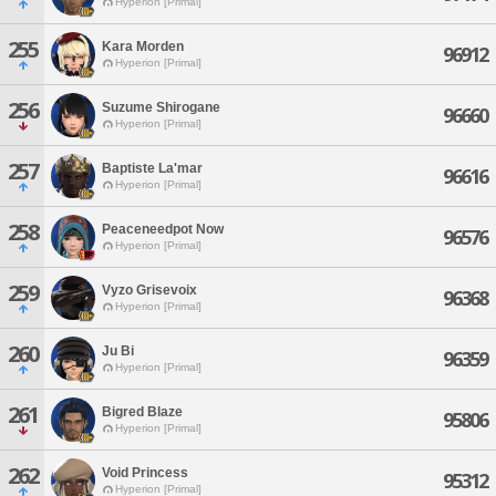
Hyperion [Primal]
255
Kara Morden
96912
Hyperion [Primal]
256
Suzume Shirogane
96660
Hyperion [Primal]
257
Baptiste La'mar
96616
Hyperion [Primal]
258
Peaceneedpot Now
96576
Hyperion [Primal]
259
Vyzo Grisevoix
96368
Hyperion [Primal]
260
Ju Bi
96359
Hyperion [Primal]
261
Bigred Blaze
95806
Hyperion [Primal]
262
Void Princess
95312
Hyperion [Primal]