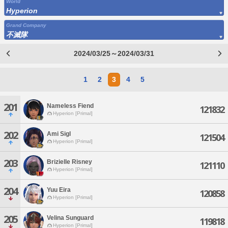
World
Hyperion
Grand Company
不滅隊
2024/03/25～2024/03/31
1
2
3
4
5
201
Nameless Fiend
121832
Hyperion [Primal]
202
Ami Sigl
121504
Hyperion [Primal]
203
Brizielle Risney
121110
Hyperion [Primal]
204
Yuu Eira
120858
Hyperion [Primal]
205
Velina Sunguard
119818
Hyperion [Primal]