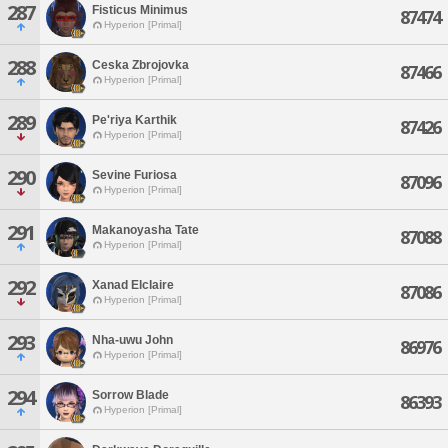
287
Fisticus Minimus
87474
Hyperion [Primal]
288
Ceska Zbrojovka
87466
Hyperion [Primal]
289
Pe'riya Karthik
87426
Hyperion [Primal]
290
Sevine Furiosa
87096
Hyperion [Primal]
291
Makanoyasha Tate
87088
Hyperion [Primal]
292
Xanad Elclaire
87086
Hyperion [Primal]
293
Nha-uwu John
86976
Hyperion [Primal]
294
Sorrow Blade
86393
Hyperion [Primal]