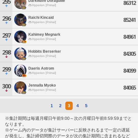
295
Darkwave Doraguille
86312
Hyperion [Primal]
296
Raichi Kincaid
85241
Hyperion [Primal]
297
Kahimey Megnark
84961
Hyperion [Primal]
298
Hobbits Berserker
84305
Hyperion [Primal]
299
Daeris Aotrom
84099
Hyperion [Primal]
300
Jennalla Myoko
84065
Hyperion [Primal]
1
2
3
4
5
※集計期間は毎週月曜日午前9:00～次の月曜日午前8:59:59までと
なります。
※ゲーム内のデータが集計サーバーに反映されるまで一定の遅延
が発生し、集計締切間際のデータが次の集計期間に含まれるなど