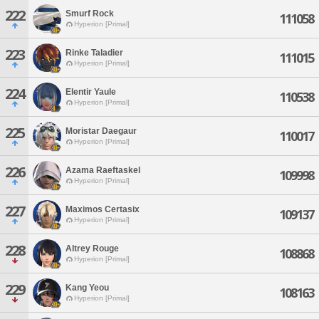
222
Smurf Rock
111058
Hyperion [Primal]
223
Rinke Taladier
111015
Hyperion [Primal]
224
Elentir Yaule
110538
Hyperion [Primal]
225
Moristar Daegaur
110017
Hyperion [Primal]
226
Azama Raeftaskel
109998
Hyperion [Primal]
227
Maximos Certasix
109137
Hyperion [Primal]
228
Altrey Rouge
108868
Hyperion [Primal]
229
Kang Yeou
108163
Hyperion [Primal]