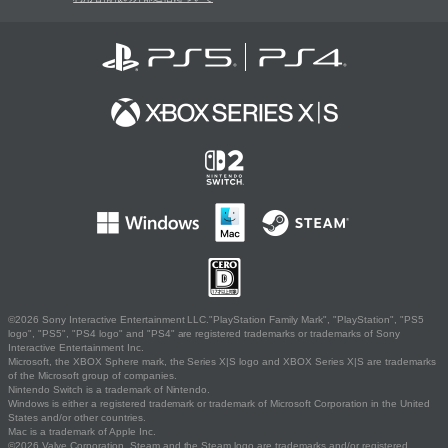
©2026 Sony Interactive Entertainment LLC."PlayStation Family Mark", "PlayStation", "PS5
logo", "PS5", "PS4 logo" and "PS4" are registered trademarks or trademarks of Sony
Interactive Entertainment Inc.
Microsoft, the XBOX Sphere mark, the Series X|S logo and XBOX Series X|S are trademarks
of the Microsoft group of companies.
Nintendo Switch is a trademark of Nintendo.
Windows is either a registered trademark or trademark of Microsoft Corporation in the United
States and/or other countries.
Mac is a trademark of Apple Inc.
©2026 Valve Corporation. Steam and the Steam logo are trademarks and/or registered