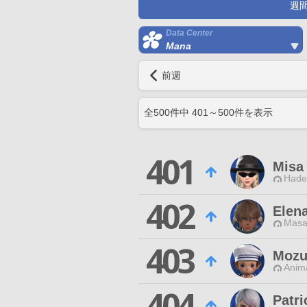
週
Data Center
Mana
前週
全
500
件中
401
～
500
件を表示
401
Misa
Hade
402
Elen
Masa
403
Mozu
Anim
404
Patri