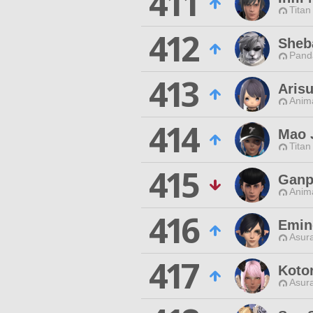
411
Titan
412
Sheb
Pand
413
Arisu
Anim
414
Mao 
Titan
415
Ganp
Anim
416
Emine
Asur
417
Koto
Asur