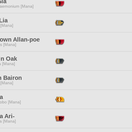
Sla
aemonium [Mana]
 Lia
 [Mana]
own Allan-poe
s [Mana]
in Oak
a [Mana]
h Bairon
 [Mana]
a
obo [Mana]
 Ari-
a [Mana]