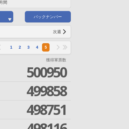
月間
バックナンバー
次週
1
2
3
4
5
獲得軍票数
500950
499858
498751
498116