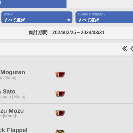
間
World
Grand Company
すべて選択
すべて選択
集計期間：2024/03/25～2024/03/31
 Mogutan
s [Mana]
a Sato
mune [Mana]
zu Mozu
a [Mana]
ck Flappel