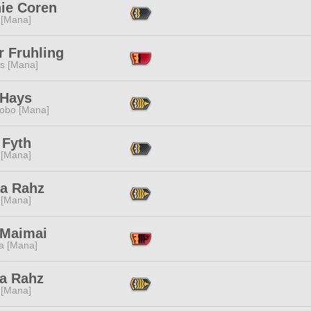
ie Coren
 [Mana]
r Fruhling
s [Mana]
Hays
obo [Mana]
 Fyth
 [Mana]
ba Rahz
 [Mana]
 Maimai
a [Mana]
ia Rahz
 [Mana]