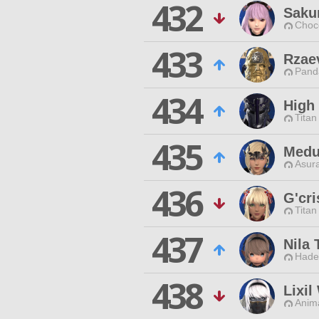
432
Saku
Choc
433
Rzae
Pand
434
High
Titan
435
Medu
Asur
436
G'cri
Titan
437
Nila
Hade
438
Lixil
Anim