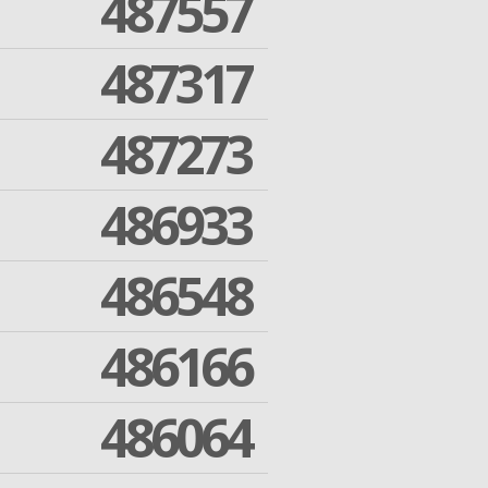
487557
487317
487273
486933
486548
486166
486064