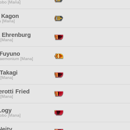
obo [Mana]
i Kagon
a [Mana]
a Ehrenburg
 [Mana]
 Fuyuno
aemonium [Mana]
 Takagi
 [Mana]
rotti Fried
 [Mana]
Logy
obo [Mana]
 Neity