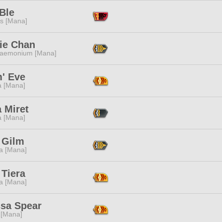
Ble
s [Mana]
ie Chan
aemonium [Mana]
' Eve
a [Mana]
 Miret
a [Mana]
 Gilm
a [Mana]
 Tiera
a [Mana]
ssa Spear
 [Mana]