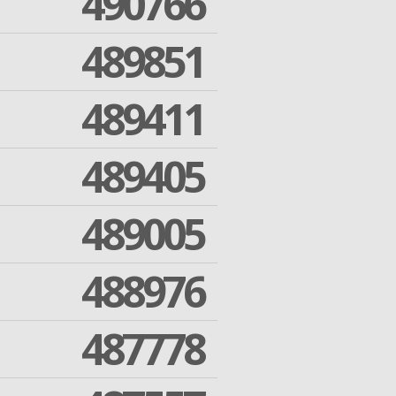
490766
489851
489411
489405
489005
488976
487778