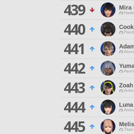
439
Mira 
Hade
440
Cook
Pand
441
Adam
Asur
442
Yuma
Asur
443
Zoah
Anim
444
Luna
Anim
445
Meli
Titan