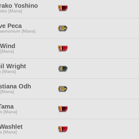
rako Yoshino
obo [Mana]
ve Peca
aemonium [Mana]
 Wind
 [Mana]
il Wright
a [Mana]
stiana Odh
 [Mana]
 Tama
s [Mana]
 Washlet
a [Mana]