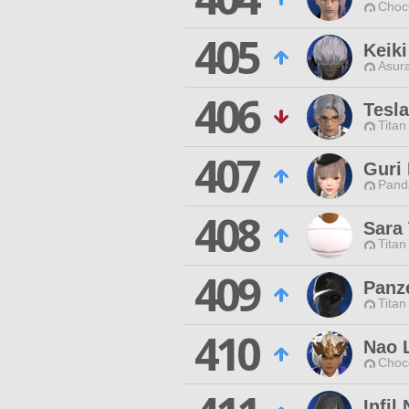
Choc
405
Keik
Asur
406
Tesl
Titan
407
Guri
Pand
408
Sara
Titan
409
Panze
Titan
410
Nao 
Choc
Infil