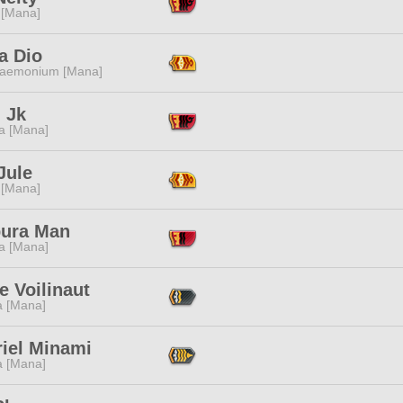
 [Mana]
a Dio
aemonium [Mana]
 Jk
a [Mana]
Jule
 [Mana]
ura Man
a [Mana]
 Voilinaut
a [Mana]
riel Minami
a [Mana]