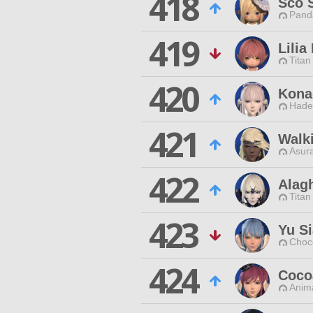
418
Sco 
Pand
419
Lilia
Titan
420
Kona
Hade
421
Walk
Asur
422
Alag
Titan
423
Yu Si
Choc
424
Cocoa
Anim