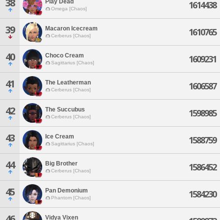
38
Play Dead
1614438
Omega [Chaos]
39
Macaron Icecream
1610765
Cerberus [Chaos]
40
Choco Cream
1609231
Sagittarius [Chaos]
41
The Leatherman
1606587
Cerberus [Chaos]
42
The Succubus
1598985
Cerberus [Chaos]
43
Ice Cream
1588759
Sagittarius [Chaos]
44
Big Brother
1586452
Cerberus [Chaos]
45
Pan Demonium
1584230
Phantom [Chaos]
46
Vidya Vixen