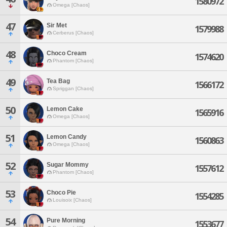
1580972
Omega [Chaos]
47
Sir Met
1579988
Cerberus [Chaos]
48
Choco Cream
1574620
Phantom [Chaos]
49
Tea Bag
1566172
Spriggan [Chaos]
50
Lemon Cake
1565916
Omega [Chaos]
51
Lemon Candy
1560863
Omega [Chaos]
52
Sugar Mommy
1557612
Phantom [Chaos]
53
Choco Pie
1554285
Louisoix [Chaos]
54
Pure Morning
1553677