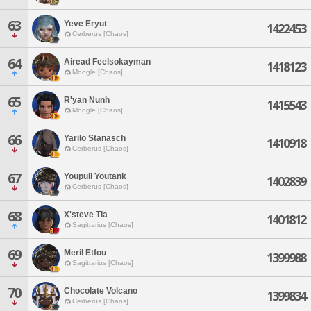
63
Yeve Eryut
1422453
Cerberus [Chaos]
64
Airead Feelsokayman
1418123
Moogle [Chaos]
65
R'yan Nunh
1415543
Moogle [Chaos]
66
Yarilo Stanasch
1410918
Cerberus [Chaos]
67
Youpull Youtank
1402839
Cerberus [Chaos]
68
X'steve Tia
1401812
Sagittarius [Chaos]
69
Meril Etfou
1399988
Sagittarius [Chaos]
70
Chocolate Volcano
1399834
Cerberus [Chaos]