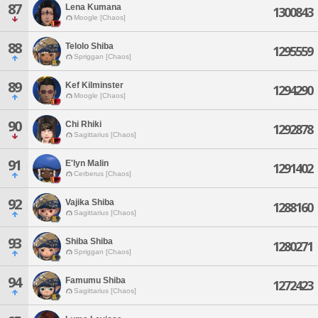
87
Lena Kumana
1300843
Moogle [Chaos]
88
Telolo Shiba
1295559
Spriggan [Chaos]
89
Kef Kilminster
1294290
Moogle [Chaos]
90
Chi Rhiki
1292878
Sagittarius [Chaos]
91
E'lyn Malin
1291402
Cerberus [Chaos]
92
Vajika Shiba
1288160
Sagittarius [Chaos]
93
Shiba Shiba
1280271
Spriggan [Chaos]
94
Famumu Shiba
1272423
Sagittarius [Chaos]