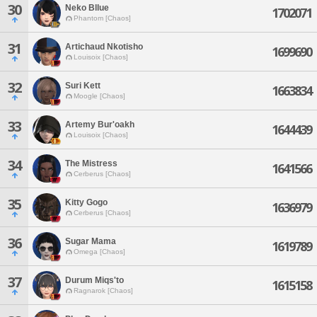
30
Neko Bllue
1702071
Phantom [Chaos]
31
Artichaud Nkotisho
1699690
Louisoix [Chaos]
32
Suri Kett
1663834
Moogle [Chaos]
33
Artemy Bur'oakh
1644439
Louisoix [Chaos]
34
The Mistress
1641566
Cerberus [Chaos]
35
Kitty Gogo
1636979
Cerberus [Chaos]
36
Sugar Mama
1619789
Omega [Chaos]
37
Durum Miqs'to
1615158
Ragnarok [Chaos]