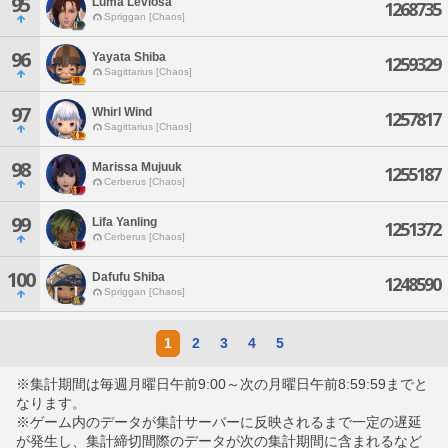
95
Luma Leviosa
1268735
Spriggan [Chaos]
96
Yayata Shiba
1259329
Sagittarius [Chaos]
97
Whirl Wind
1257817
Sagittarius [Chaos]
98
Marissa Mujuuk
1255187
Cerberus [Chaos]
99
Lifa Yanling
1251372
Cerberus [Chaos]
100
Dafufu Shiba
1248590
Spriggan [Chaos]
1
2
3
4
5
※集計期間は毎週月曜日午前9:00～次の月曜日午前8:59:59までと
なります。
※ゲーム内のデータが集計サーバーに反映されるまで一定の遅延
が発生し、集計締切間際のデータが次の集計期間に含まれるなど