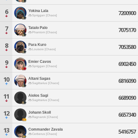
6
Yokina Lala
7200900
Spriggan [Chaos]
7
Tatalo Palo
7075170
Phantom [Chaos]
8
Para Kuro
7053580
Louisoix [Chaos]
9
Emier Cavos
6902450
Spriggan [Chaos]
10
Altani Sagas
6816090
Sagittarius [Chaos]
11
Aiolos Sagi
6689090
Sagittarius [Chaos]
12
Johann Skoll
6657340
Ragnarok [Chaos]
13
Commander Zavala
5416757
Cerberus [Chaos]