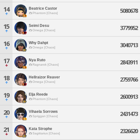
14
Beatrice Castor
5080678
Phantom [Chaos]
15
Seimi Desu
3779952
Omega [Chaos]
16
Why Dahpt
3040713
Omega [Chaos]
17
Nya Ruto
2843911
Ragnarok [Chaos]
18
Hellraizor Reaver
2759766
Omega [Chaos]
19
Elja Reede
2600913
Phantom [Chaos]
20
Vihaela Sorrows
2431473
Spriggan [Chaos]
21
Kata Strophe
2326620
Sagittarius [Chaos]