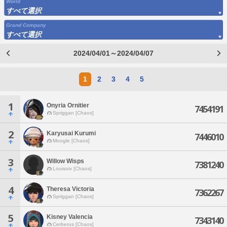
World
すべて選択
Grand Company
すべて選択
2024/04/01～2024/04/07
1
2
3
4
5
1
Onyria Ornitier
7454191
Spriggan [Chaos]
2
Karyusai Kurumi
7446010
Moogle [Chaos]
3
Willow Wisps
7381240
Louisoix [Chaos]
4
Theresa Victoria
7362267
Spriggan [Chaos]
5
Kisney Valencia
7343140
Cerberus [Chaos]