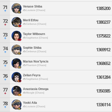
71
Venase Shiba
1385200
Louisoix [Chaos]
72
Meril Etfou
1380237
Cerberus [Chaos]
73
Taylor Wilbourn
1375822
Sagittarius [Chaos]
74
Sophie Shiba
1369912
Cerberus [Chaos]
75
Marius Nox'lyncis
1368652
Phantom [Chaos]
76
Zelian Feyra
1361284
Sagittarius [Chaos]
77
Anastasia Omega
1350385
Moogle [Chaos]
78
Yooki Aila
1336114
Louisoix [Chaos]