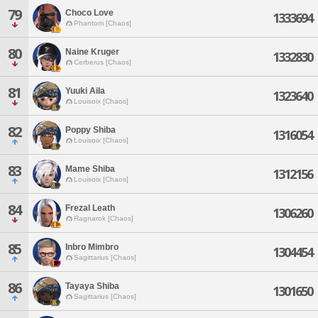
79
Choco Love
1333694
Phantom [Chaos]
80
Naine Kruger
1332830
Cerberus [Chaos]
81
Yuuki Aila
1323640
Louisoix [Chaos]
82
Poppy Shiba
1316054
Louisoix [Chaos]
83
Mame Shiba
1312156
Louisoix [Chaos]
84
Frezal Leath
1306260
Ragnarok [Chaos]
85
Inbro Mimbro
1304454
Sagittarius [Chaos]
86
Tayaya Shiba
1301650
Sagittarius [Chaos]