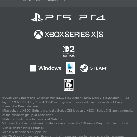
©2026 Sony Interactive Entertainment LLC."PlayStation Family Mark", "PlayStation", "PS5
logo", "PS5", "PS4 logo" and "PS4" are registered trademarks or trademarks of Sony
Interactive Entertainment Inc.
Microsoft, the XBOX Sphere mark, the Series X|S logo and XBOX Series X|S are trademarks
of the Microsoft group of companies.
Nintendo Switch is a trademark of Nintendo.
Windows is either a registered trademark or trademark of Microsoft Corporation in the United
States and/or other countries.
Mac is a trademark of Apple Inc.
©2026 Valve Corporation. Steam and the Steam logo are trademarks and/or registered