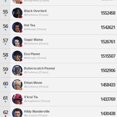
Ragnarok [Chaos]
55
Black Overlord
1552458
Cerberus [Chaos]
56
Hot Tea
1542621
Moogle [Chaos]
57
Sugar Mama
1526761
Cerberus [Chaos]
58
Exo Planet
1515507
Moogle [Chaos]
59
Butterscotch Peanut
1502906
Cerberus [Chaos]
60
Ethan Meow
1458433
Cerberus [Chaos]
61
X'kral Tia
1433769
Sagittarius [Chaos]
62
Hildy Manderville
1430438
Louisoix [Chaos]