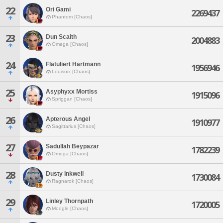
22
Ori Gami
2269437
Phantom [Chaos]
23
Dun Scaith
2004883
Omega [Chaos]
24
Flatuliert Hartmann
1956946
Louisoix [Chaos]
25
Asyphyxx Mortiss
1915096
Spriggan [Chaos]
26
Apterous Angel
1910977
Sagittarius [Chaos]
27
Sadullah Beypazar
1782239
Omega [Chaos]
28
Dusty Inkwell
1730084
Ragnarok [Chaos]
29
Linley Thornpath
1720005
Moogle [Chaos]