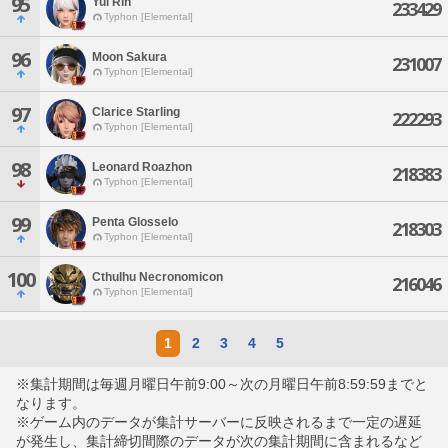
95
Yui Rin
233429
Typhon [Elemental]
96
Moon Sakura
231007
Typhon [Elemental]
97
Clarice Starling
222293
Typhon [Elemental]
98
Leonard Roazhon
218383
Typhon [Elemental]
99
Penta Glosselo
218303
Typhon [Elemental]
100
Cthulhu Necronomicon
216046
Typhon [Elemental]
1
2
3
4
5
※集計期間は毎週月曜日午前9:00～次の月曜日午前8:59:59までと
なります。
※ゲーム内のデータが集計サーバーに反映されるまで一定の遅延
が発生し、集計締切間際のデータが次の集計期間に含まれるなど