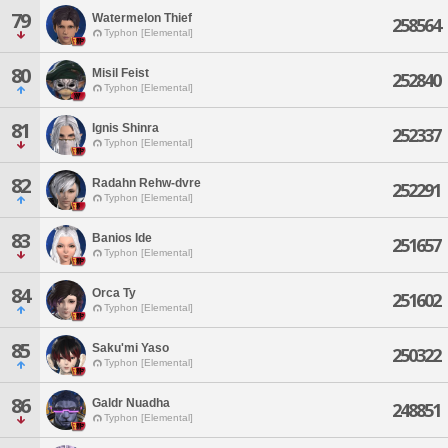
79
Watermelon Thief
258564
Typhon [Elemental]
80
Misil Feist
252840
Typhon [Elemental]
81
Ignis Shinra
252337
Typhon [Elemental]
82
Radahn Rehw-dvre
252291
Typhon [Elemental]
83
Banios Ide
251657
Typhon [Elemental]
84
Orca Ty
251602
Typhon [Elemental]
85
Saku'mi Yaso
250322
Typhon [Elemental]
86
Galdr Nuadha
248851
Typhon [Elemental]