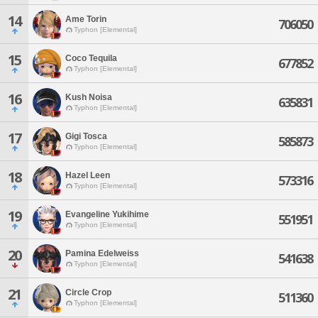
14
Ame Torin
706050
Typhon [Elemental]
15
Coco Tequila
677852
Typhon [Elemental]
16
Kush Noisa
635831
Typhon [Elemental]
17
Gigi Tosca
585873
Typhon [Elemental]
18
Hazel Leen
573316
Typhon [Elemental]
19
Evangeline Yukihime
551951
Typhon [Elemental]
20
Pamina Edelweiss
541638
Typhon [Elemental]
21
Circle Crop
511360
Typhon [Elemental]