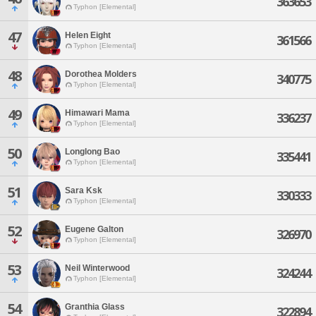
363653
Typhon [Elemental]
47
Helen Eight
361566
Typhon [Elemental]
48
Dorothea Molders
340775
Typhon [Elemental]
49
Himawari Mama
336237
Typhon [Elemental]
50
Longlong Bao
335441
Typhon [Elemental]
51
Sara Ksk
330333
Typhon [Elemental]
52
Eugene Galton
326970
Typhon [Elemental]
53
Neil Winterwood
324244
Typhon [Elemental]
54
Granthia Glass
322894