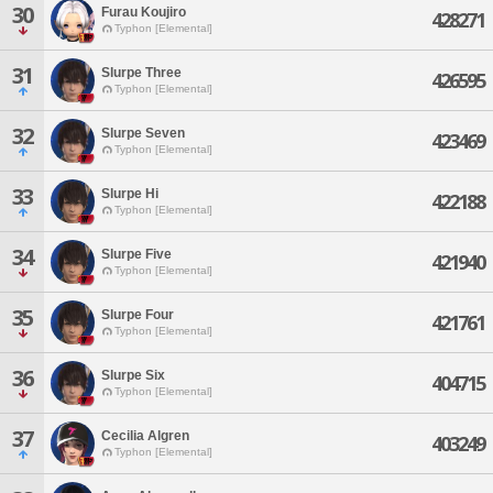
30
Furau Koujiro
428271
Typhon [Elemental]
31
Slurpe Three
426595
Typhon [Elemental]
32
Slurpe Seven
423469
Typhon [Elemental]
33
Slurpe Hi
422188
Typhon [Elemental]
34
Slurpe Five
421940
Typhon [Elemental]
35
Slurpe Four
421761
Typhon [Elemental]
36
Slurpe Six
404715
Typhon [Elemental]
37
Cecilia Algren
403249
Typhon [Elemental]