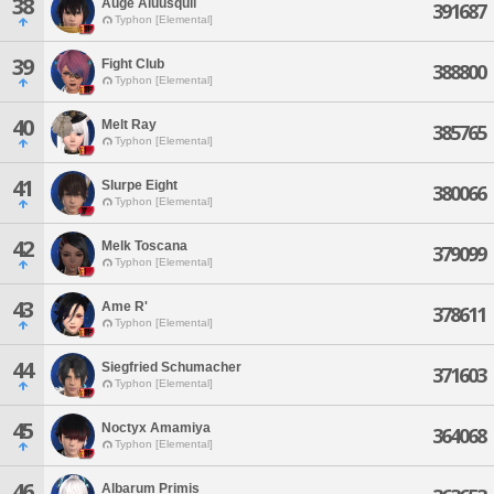
38
Auge Aluusqull
391687
Typhon [Elemental]
39
Fight Club
388800
Typhon [Elemental]
40
Melt Ray
385765
Typhon [Elemental]
41
Slurpe Eight
380066
Typhon [Elemental]
42
Melk Toscana
379099
Typhon [Elemental]
43
Ame R'
378611
Typhon [Elemental]
44
Siegfried Schumacher
371603
Typhon [Elemental]
45
Noctyx Amamiya
364068
Typhon [Elemental]
46
Albarum Primis