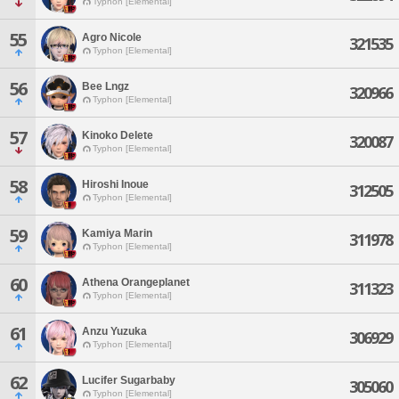
Typhon [Elemental]
55
Agro Nicole
321535
Typhon [Elemental]
56
Bee Lngz
320966
Typhon [Elemental]
57
Kinoko Delete
320087
Typhon [Elemental]
58
Hiroshi Inoue
312505
Typhon [Elemental]
59
Kamiya Marin
311978
Typhon [Elemental]
60
Athena Orangeplanet
311323
Typhon [Elemental]
61
Anzu Yuzuka
306929
Typhon [Elemental]
62
Lucifer Sugarbaby
305060
Typhon [Elemental]