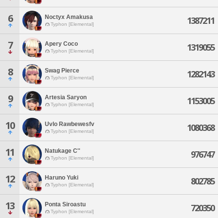
6
Noctyx Amakusa
1387211
Typhon [Elemental]
7
Apery Coco
1319055
Typhon [Elemental]
8
Swag Pierce
1282143
Typhon [Elemental]
9
Artesia Saryon
1153005
Typhon [Elemental]
10
Uvlo Rawbewesfv
1080368
Typhon [Elemental]
11
Natukage C''
976747
Typhon [Elemental]
12
Haruno Yuki
802785
Typhon [Elemental]
13
Ponta Siroastu
720350
Typhon [Elemental]