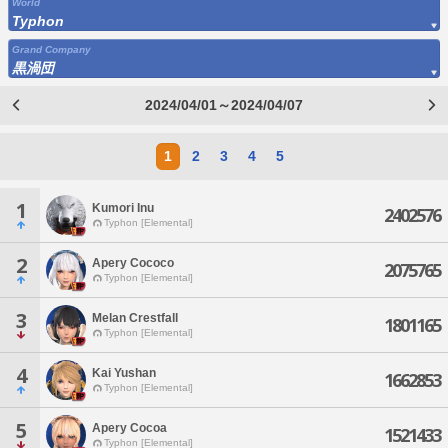
World
Typhon
Grand Company
黒渦団
2024/04/01～2024/04/07
1
2
3
4
5
1
Kumori Inu
2402576
Typhon [Elemental]
2
Apery Cococo
2075765
Typhon [Elemental]
3
Melan Crestfall
1801165
Typhon [Elemental]
4
Kai Yushan
1662853
Typhon [Elemental]
5
Apery Cocoa
1521433
Typhon [Elemental]