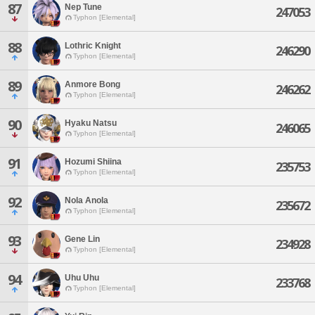
87
Nep Tune
247053
Typhon [Elemental]
88
Lothric Knight
246290
Typhon [Elemental]
89
Anmore Bong
246262
Typhon [Elemental]
90
Hyaku Natsu
246065
Typhon [Elemental]
91
Hozumi Shiina
235753
Typhon [Elemental]
92
Nola Anola
235672
Typhon [Elemental]
93
Gene Lin
234928
Typhon [Elemental]
94
Uhu Uhu
233768
Typhon [Elemental]