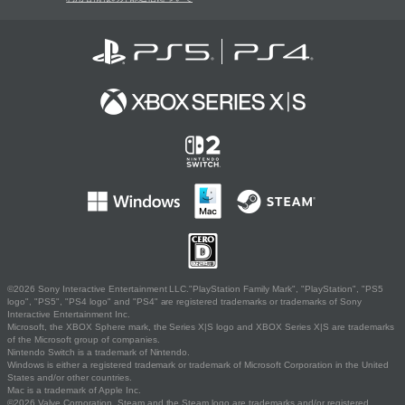
©2026 Sony Interactive Entertainment LLC."PlayStation Family Mark", "PlayStation", "PS5
logo", "PS5", "PS4 logo" and "PS4" are registered trademarks or trademarks of Sony
Interactive Entertainment Inc.
Microsoft, the XBOX Sphere mark, the Series X|S logo and XBOX Series X|S are trademarks
of the Microsoft group of companies.
Nintendo Switch is a trademark of Nintendo.
Windows is either a registered trademark or trademark of Microsoft Corporation in the United
States and/or other countries.
Mac is a trademark of Apple Inc.
©2026 Valve Corporation. Steam and the Steam logo are trademarks and/or registered