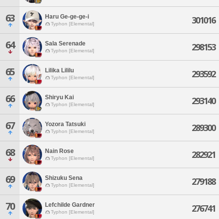
63
Haru Ge-ge-ge-i
301016
Typhon [Elemental]
64
Sala Serenade
298153
Typhon [Elemental]
65
Lilika Lililu
293592
Typhon [Elemental]
66
Shiryu Kai
293140
Typhon [Elemental]
67
Yozora Tatsuki
289300
Typhon [Elemental]
68
Nain Rose
282921
Typhon [Elemental]
69
Shizuku Sena
279188
Typhon [Elemental]
70
Lefchilde Gardner
276741
Typhon [Elemental]