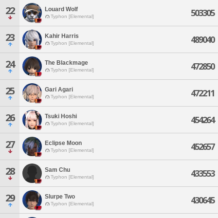
22
Louard Wolf
503305
Typhon [Elemental]
23
Kahir Harris
489040
Typhon [Elemental]
24
The Blackmage
472850
Typhon [Elemental]
25
Gari Agari
472211
Typhon [Elemental]
26
Tsuki Hoshi
454264
Typhon [Elemental]
27
Eclipse Moon
452657
Typhon [Elemental]
28
Sam Chu
433553
Typhon [Elemental]
29
Slurpe Two
430645
Typhon [Elemental]