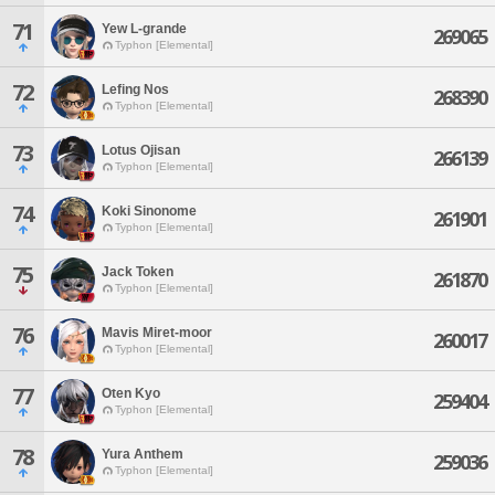
71
Yew L-grande
269065
Typhon [Elemental]
72
Lefing Nos
268390
Typhon [Elemental]
73
Lotus Ojisan
266139
Typhon [Elemental]
74
Koki Sinonome
261901
Typhon [Elemental]
75
Jack Token
261870
Typhon [Elemental]
76
Mavis Miret-moor
260017
Typhon [Elemental]
77
Oten Kyo
259404
Typhon [Elemental]
78
Yura Anthem
259036
Typhon [Elemental]