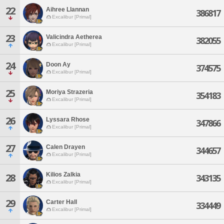
22
Aihree Llannan
386817
Excalibur [Primal]
23
Valicindra Aetherea
382055
Excalibur [Primal]
24
Doon Ay
374575
Excalibur [Primal]
25
Moriya Strazeria
354183
Excalibur [Primal]
26
Lyssara Rhose
347866
Excalibur [Primal]
27
Calen Drayen
344657
Excalibur [Primal]
Kilios Zalkia
28
343135
Excalibur [Primal]
29
Carter Hall
334449
Excalibur [Primal]