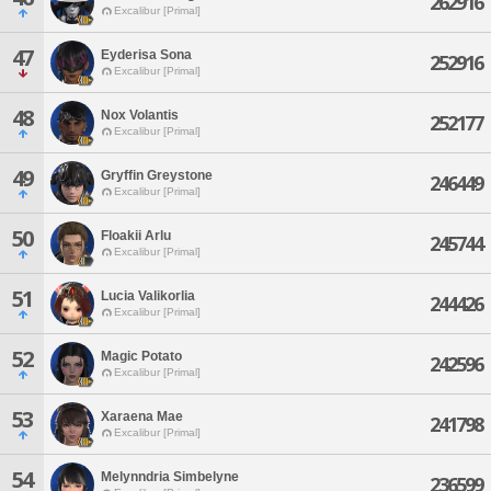
262916
Excalibur [Primal]
47
Eyderisa Sona
252916
Excalibur [Primal]
48
Nox Volantis
252177
Excalibur [Primal]
49
Gryffin Greystone
246449
Excalibur [Primal]
50
Floakii Arlu
245744
Excalibur [Primal]
51
Lucia Valikorlia
244426
Excalibur [Primal]
52
Magic Potato
242596
Excalibur [Primal]
53
Xaraena Mae
241798
Excalibur [Primal]
54
Melynndria Simbelyne
236599