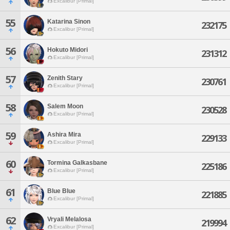
Excalibur [Primal]
55
Katarina Sinon
232175
Excalibur [Primal]
56
Hokuto Midori
231312
Excalibur [Primal]
57
Zenith Stary
230761
Excalibur [Primal]
58
Salem Moon
230528
Excalibur [Primal]
59
Ashira Mira
229133
Excalibur [Primal]
60
Tormina Galkasbane
225186
Excalibur [Primal]
61
Blue Blue
221885
Excalibur [Primal]
62
Vryali Melalosa
219994
Excalibur [Primal]