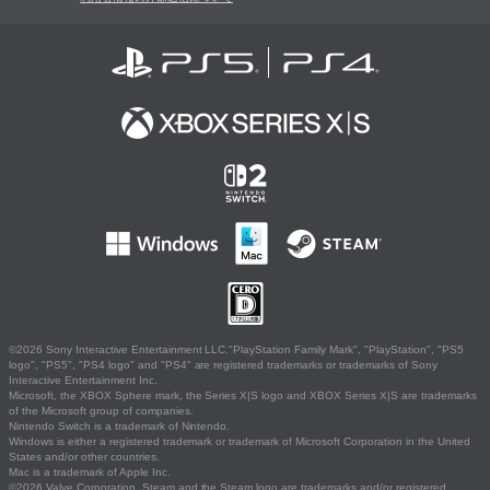
©2026 Sony Interactive Entertainment LLC."PlayStation Family Mark", "PlayStation", "PS5
logo", "PS5", "PS4 logo" and "PS4" are registered trademarks or trademarks of Sony
Interactive Entertainment Inc.
Microsoft, the XBOX Sphere mark, the Series X|S logo and XBOX Series X|S are trademarks
of the Microsoft group of companies.
Nintendo Switch is a trademark of Nintendo.
Windows is either a registered trademark or trademark of Microsoft Corporation in the United
States and/or other countries.
Mac is a trademark of Apple Inc.
©2026 Valve Corporation. Steam and the Steam logo are trademarks and/or registered