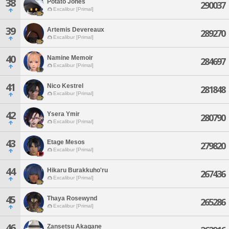
38
Potato Jones
290037
Excalibur [Primal]
39
Artemis Devereaux
289270
Excalibur [Primal]
40
Namine Memoir
284697
Excalibur [Primal]
41
Nico Kestrel
281848
Excalibur [Primal]
42
Ysera Ymir
280790
Excalibur [Primal]
43
Etage Mesos
279820
Excalibur [Primal]
44
Hikaru Burakkuho'ru
267436
Excalibur [Primal]
45
Thaya Rosewynd
265286
Excalibur [Primal]
46
Zansetsu Akagane