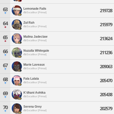
63
Lemonade Fails
219728
Excalibur [Primal]
64
Zul Rah
215979
Excalibur [Primal]
65
Malina Jadeclaw
213624
Excalibur [Primal]
66
Nuzalla Whitegale
211236
Excalibur [Primal]
67
Marie Laveaux
209063
Excalibur [Primal]
68
Fala Lalala
205470
Excalibur [Primal]
69
K'dhani Aohtka
205438
Excalibur [Primal]
70
Serena Grey
202579
Excalibur [Primal]