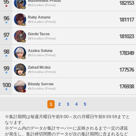
95
Maximellius Protus
182153
Excalibur [Primal]
96
Ruby Amano
181117
Excalibur [Primal]
97
Gordo Tacos
181023
Excalibur [Primal]
98
Azalea Soluna
178349
Excalibur [Primal]
99
Zakad Mcdaz
177576
Excalibur [Primal]
100
Bloody Sorrow
176938
Excalibur [Primal]
1
2
3
4
5
※集計期間は毎週月曜日午前9:00～次の月曜日午前8:59:59までと
なります。
※ゲーム内のデータが集計サーバーに反映されるまで一定の遅延
が発生し、集計締切間際のデータが次の集計期間に含まれるなど