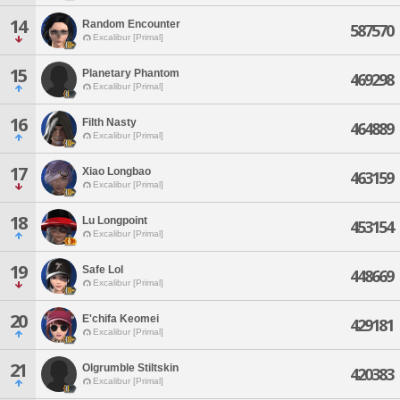
14
Random Encounter
587570
Excalibur [Primal]
15
Planetary Phantom
469298
Excalibur [Primal]
16
Filth Nasty
464889
Excalibur [Primal]
17
Xiao Longbao
463159
Excalibur [Primal]
18
Lu Longpoint
453154
Excalibur [Primal]
19
Safe Lol
448669
Excalibur [Primal]
20
E'chifa Keomei
429181
Excalibur [Primal]
21
Olgrumble Stiltskin
420383
Excalibur [Primal]