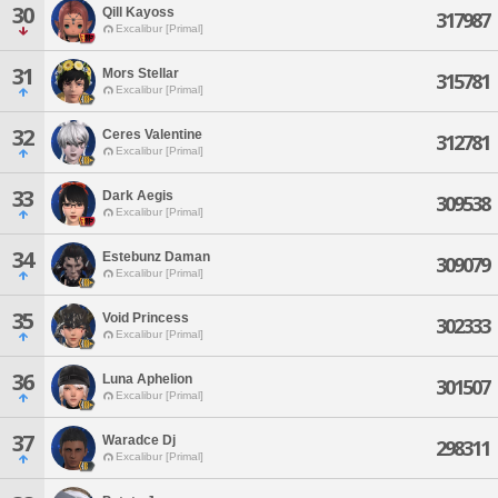
30
Qill Kayoss
317987
Excalibur [Primal]
31
Mors Stellar
315781
Excalibur [Primal]
32
Ceres Valentine
312781
Excalibur [Primal]
33
Dark Aegis
309538
Excalibur [Primal]
34
Estebunz Daman
309079
Excalibur [Primal]
35
Void Princess
302333
Excalibur [Primal]
36
Luna Aphelion
301507
Excalibur [Primal]
37
Waradce Dj
298311
Excalibur [Primal]