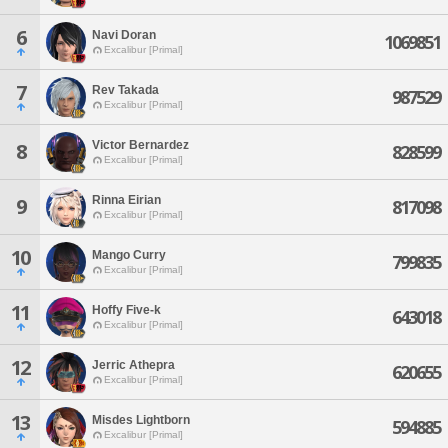
6
Navi Doran
1069851
Excalibur [Primal]
7
Rev Takada
987529
Excalibur [Primal]
Victor Bernardez
8
828599
Excalibur [Primal]
Rinna Eirian
9
817098
Excalibur [Primal]
10
Mango Curry
799835
Excalibur [Primal]
11
Hoffy Five-k
643018
Excalibur [Primal]
12
Jerric Athepra
620655
Excalibur [Primal]
13
Misdes Lightborn
594885
Excalibur [Primal]