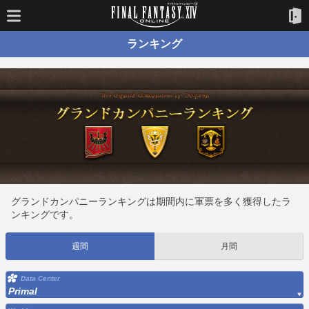
ランキング
グランドカンパニーランキングは期間内に軍票を多く獲得したラ
ンキングです。
週間
月間
Data Center
Primal