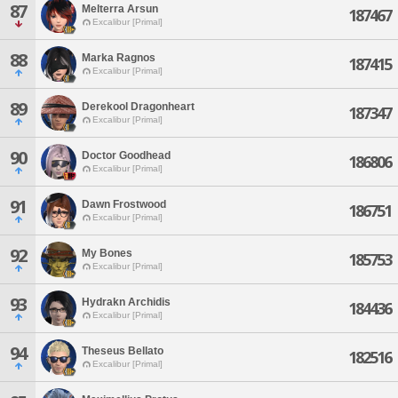
87
Melterra Arsun
187467
Excalibur [Primal]
88
Marka Ragnos
187415
Excalibur [Primal]
89
Derekool Dragonheart
187347
Excalibur [Primal]
90
Doctor Goodhead
186806
Excalibur [Primal]
91
Dawn Frostwood
186751
Excalibur [Primal]
92
My Bones
185753
Excalibur [Primal]
93
Hydrakn Archidis
184436
Excalibur [Primal]
94
Theseus Bellato
182516
Excalibur [Primal]