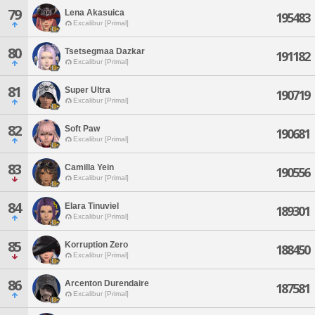
79
Lena Akasuica
195483
Excalibur [Primal]
80
Tsetsegmaa Dazkar
191182
Excalibur [Primal]
81
Super Ultra
190719
Excalibur [Primal]
82
Soft Paw
190681
Excalibur [Primal]
83
Camilla Yein
190556
Excalibur [Primal]
84
Elara Tinuviel
189301
Excalibur [Primal]
85
Korruption Zero
188450
Excalibur [Primal]
86
Arcenton Durendaire
187581
Excalibur [Primal]