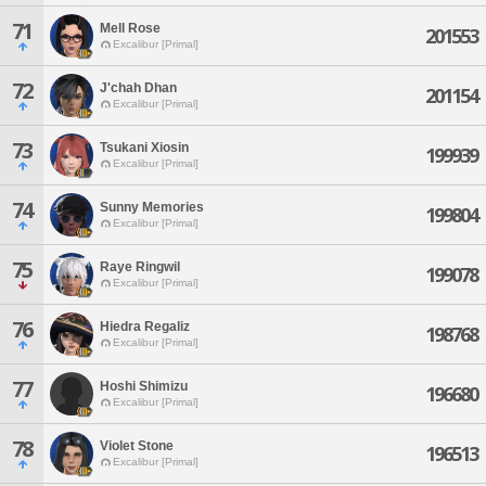
71
Mell Rose
201553
Excalibur [Primal]
72
J'chah Dhan
201154
Excalibur [Primal]
73
Tsukani Xiosin
199939
Excalibur [Primal]
74
Sunny Memories
199804
Excalibur [Primal]
75
Raye Ringwil
199078
Excalibur [Primal]
76
Hiedra Regaliz
198768
Excalibur [Primal]
77
Hoshi Shimizu
196680
Excalibur [Primal]
78
Violet Stone
196513
Excalibur [Primal]