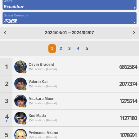
World
Excalibur
Grand Company
不滅隊
2024/04/01～2024/04/07
1
2
3
4
5
Osvin Bracent
1
6862584
Excalibur [Primal]
Valorin Kai
2
2077374
Excalibur [Primal]
Asakara Moon
3
1275514
Excalibur [Primal]
4
Xed Mada
1127180
Excalibur [Primal]
Pwincess Akane
5
1078691
Excalibur [Primal]