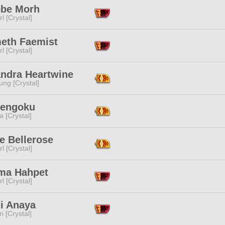
bbe Morh
l [Crystal]
eth Faemist
l [Crystal]
andra Heartwine
ng [Crystal]
Rengoku
a [Crystal]
e Bellerose
l [Crystal]
ima Hahpet
l [Crystal]
li Anaya
n [Crystal]