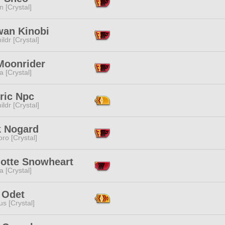
n [Crystal]
wan Kinobi
ildr [Crystal]
Moonrider
a [Crystal]
ric Npc
ildr [Crystal]
k Nogard
ro [Crystal]
lotte Snowheart
a [Crystal]
 Odet
s [Crystal]