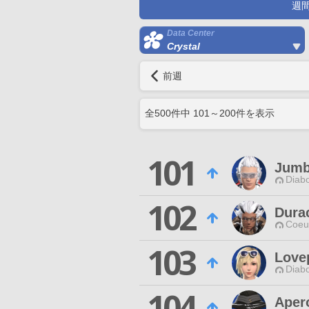
週
Data Center
Crystal
前週
全
500
件中
101
～
200
件を表示
101
Jumb
Diabo
102
Durac
Coeur
103
Love
Diabo
104
Apero