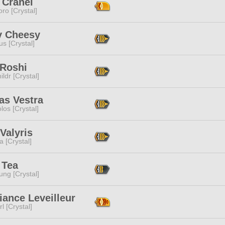
 Cranel
ro [Crystal]
y Cheesy
s [Crystal]
 Roshi
ildr [Crystal]
as Vestra
los [Crystal]
Valyris
a [Crystal]
 Tea
ng [Crystal]
ance Leveilleur
l [Crystal]