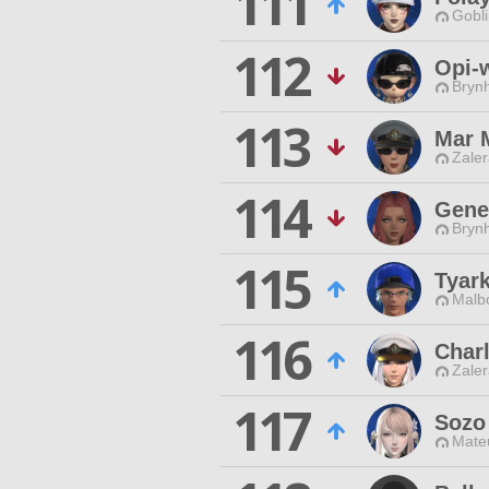
111
Gobli
112
Opi-
Brynh
113
Mar 
Zaler
114
Gene
Brynh
115
Tyar
Malbo
116
Char
Zaler
117
Sozo
Mateu