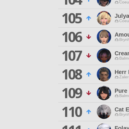
Coeur
105
Julya
Coeur
106
Amou
Brynh
107
Crea
Balmu
108
Herr
Zaler
109
Pure
Balmu
110
Cat 
Brynh
Fola