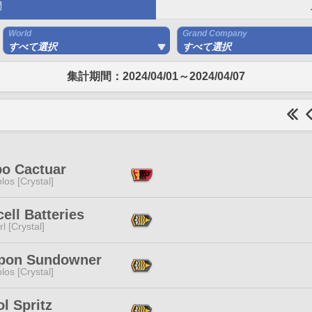
間
World
Grand Company
すべて選択
すべて選択
集計期間：2024/04/01～2024/04/07
o Cactuar
los [Crystal]
ell Batteries
l [Crystal]
pon Sundowner
los [Crystal]
l Spritz