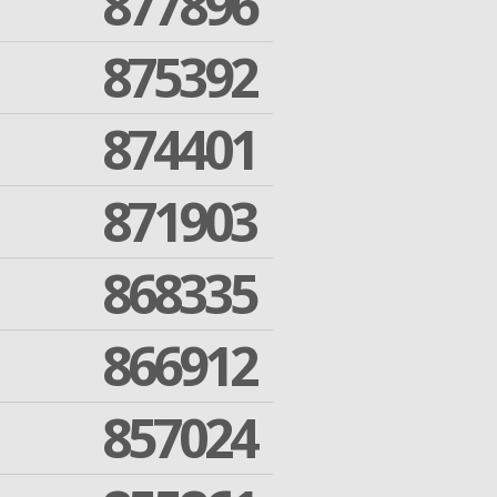
877896
875392
874401
871903
868335
866912
857024