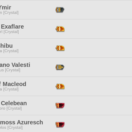
Ymir
n [Crystal]
 Exaflare
l [Crystal]
Shibu
a [Crystal]
ano Valesti
s [Crystal]
f Macleod
a [Crystal]
 Celebean
ro [Crystal]
rmoss Azuresch
los [Crystal]