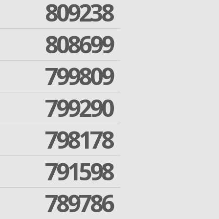
809238
808699
799809
799290
798178
791598
789786