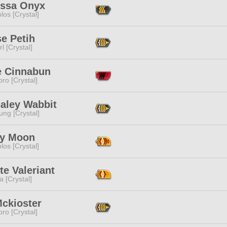
issa Onyx
los [Crystal]
e Petih
l [Crystal]
e Cinnabun
ro [Crystal]
aley Wabbit
ng [Crystal]
y Moon
los [Crystal]
e Valeriant
a [Crystal]
Mckioster
ro [Crystal]