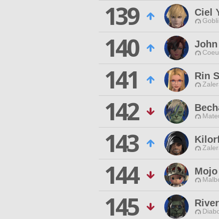
139
Ciel 
Gobli
140
John
Coeur
141
Rin 
Zaler
142
Bech
Mateu
143
Kilor
Zaler
144
Mojo
Malbo
145
Rive
Diabo