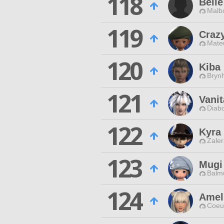
118
Belle
Malbo
119
Craz
Mateu
120
Kiba
Brynh
121
Vanit
Diabo
122
Kyra 
Zaler
123
Mugi
Balmu
124
Ameli
Coeur