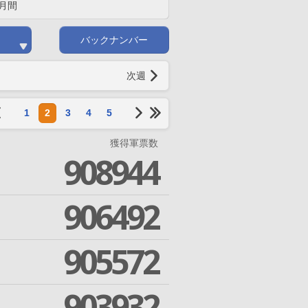
月間
バックナンバー
次週
1
2
3
4
5
獲得軍票数
908944
906492
905572
903932