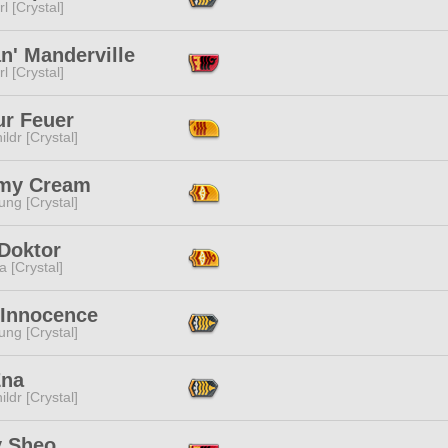
l [Crystal]
n' Manderville
l [Crystal]
r Feuer
ildr [Crystal]
my Cream
ng [Crystal]
 Doktor
a [Crystal]
 Innocence
ng [Crystal]
Ena
ildr [Crystal]
y Sheo