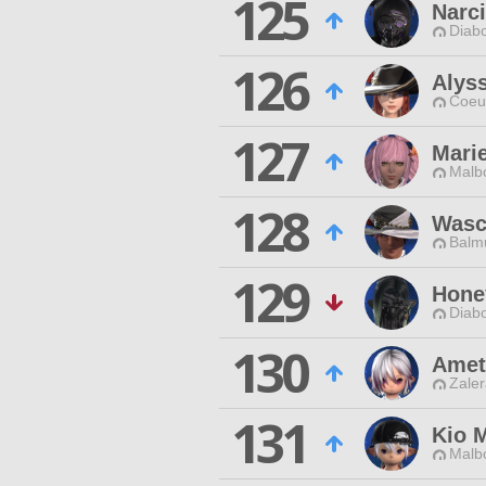
125
Narc
Diabo
126
Alyss
Coeur
127
Mari
Malbo
128
Wasc
Balmu
129
Hone
Diabo
130
Amett
Zaler
131
Kio 
Malbo