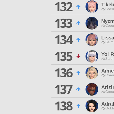
132
T'ke
Coeur
133
Nyzm
Coeur
134
Liss
Balmu
135
Yoi 
Zaler
136
Aime
Coeur
137
Ariz
Coeur
138
Adra
Gobli