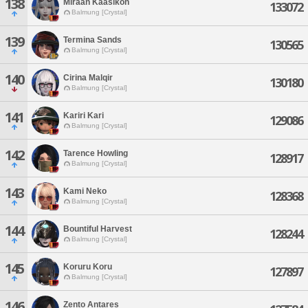
138
Miraan Kaasikoh
133072
Balmung [Crystal]
139
Termina Sands
130565
Balmung [Crystal]
140
Cirina Malqir
130180
Balmung [Crystal]
141
Kariri Kari
129086
Balmung [Crystal]
142
Tarence Howling
128917
Balmung [Crystal]
143
Kami Neko
128368
Balmung [Crystal]
144
Bountiful Harvest
128244
Balmung [Crystal]
145
Koruru Koru
127897
Balmung [Crystal]
146
Zento Antares