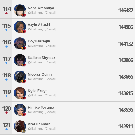
114
Nene Amamiya
146487
Balmung [Crystal]
115
Vayle Akashi
144986
Balmung [Crystal]
116
Doyi Haragin
144132
Balmung [Crystal]
117
Kallisto Skytear
143966
Balmung [Crystal]
118
Nicolas Quinn
143666
Balmung [Crystal]
119
Kylie Eruyt
143615
Balmung [Crystal]
120
Himiko Toyama
143536
Balmung [Crystal]
121
Aral Denman
142511
Balmung [Crystal]