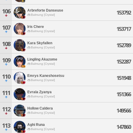
106
Arbreforte Danseuse
153792
Balmung [Crystal]
107
Iris Chere
153717
Balmung [Crystal]
108
Kara Skyfallen
152789
Balmung [Crystal]
109
Lingling Akazome
152287
Balmung [Crystal]
110
Emrys Kaneshosetsu
151948
Balmung [Crystal]
111
Evrala Zyanya
151366
Balmung [Crystal]
112
Hollow Caldera
149566
Balmung [Crystal]
113
Aghi Runa
147860
Balmung [Crystal]