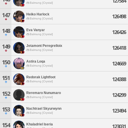
127584
Balmung [Crystal]
147
Heiko Harlock
126498
Balmung [Crystal]
148
Eva Vanyar
126426
Balmung [Crystal]
149
Jetamont Peregrelloix
126418
Balmung [Crystal]
150
Astira Loqa
124669
Balmung [Crystal]
151
Redorak Lightfoot
124388
Balmung [Crystal]
152
Reremaro Nunumaro
124299
Balmung [Crystal]
153
Nachtrael Skyurwynn
123494
Balmung [Crystal]
154
Khaladriel Iseria
123031