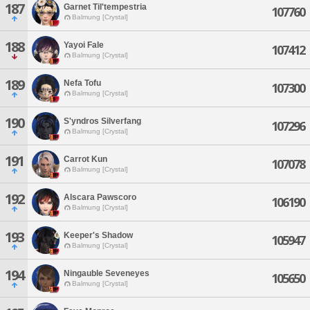
187
Garnet Til'tempestria
107760
Balmung [Crystal]
188
Yayoi Fale
107412
Balmung [Crystal]
189
Nefa Tofu
107300
Balmung [Crystal]
190
S'yndros Silverfang
107296
Balmung [Crystal]
191
Carrot Kun
107078
Balmung [Crystal]
192
Alscara Pawscoro
106190
Balmung [Crystal]
193
Keeper's Shadow
105947
Balmung [Crystal]
194
Ningauble Seveneyes
105650
Balmung [Crystal]