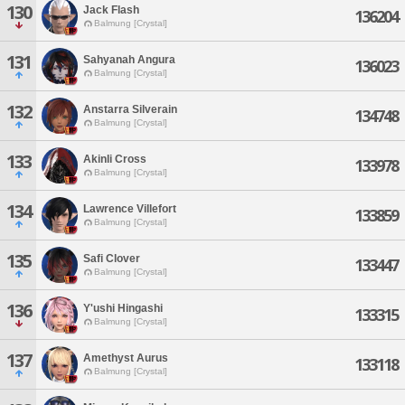
130
Jack Flash
136204
Balmung [Crystal]
131
Sahyanah Angura
136023
Balmung [Crystal]
132
Anstarra Silverain
134748
Balmung [Crystal]
133
Akinli Cross
133978
Balmung [Crystal]
134
Lawrence Villefort
133859
Balmung [Crystal]
135
Safi Clover
133447
Balmung [Crystal]
136
Y'ushi Hingashi
133315
Balmung [Crystal]
137
Amethyst Aurus
133118
Balmung [Crystal]