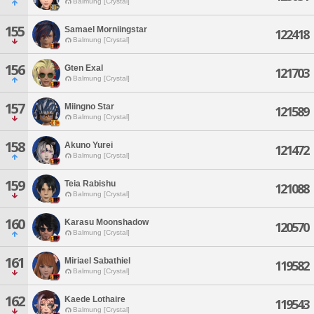
Balmung [Crystal]
155
Samael Morniingstar
122418
Balmung [Crystal]
156
Gten Exal
121703
Balmung [Crystal]
157
Miingno Star
121589
Balmung [Crystal]
158
Akuno Yurei
121472
Balmung [Crystal]
159
Teia Rabishu
121088
Balmung [Crystal]
160
Karasu Moonshadow
120570
Balmung [Crystal]
161
Miriael Sabathiel
119582
Balmung [Crystal]
162
Kaede Lothaire
119543
Balmung [Crystal]