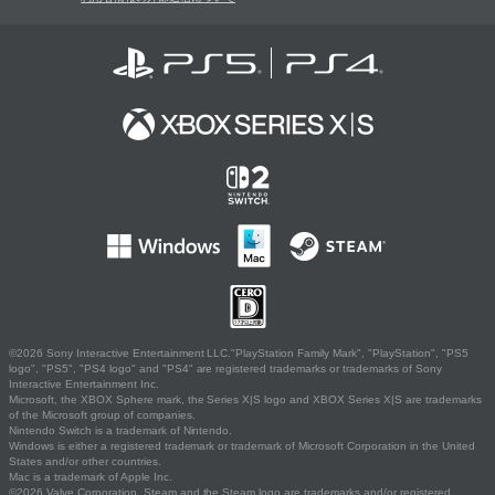
©2026 Sony Interactive Entertainment LLC."PlayStation Family Mark", "PlayStation", "PS5
logo", "PS5", "PS4 logo" and "PS4" are registered trademarks or trademarks of Sony
Interactive Entertainment Inc.
Microsoft, the XBOX Sphere mark, the Series X|S logo and XBOX Series X|S are trademarks
of the Microsoft group of companies.
Nintendo Switch is a trademark of Nintendo.
Windows is either a registered trademark or trademark of Microsoft Corporation in the United
States and/or other countries.
Mac is a trademark of Apple Inc.
©2026 Valve Corporation. Steam and the Steam logo are trademarks and/or registered