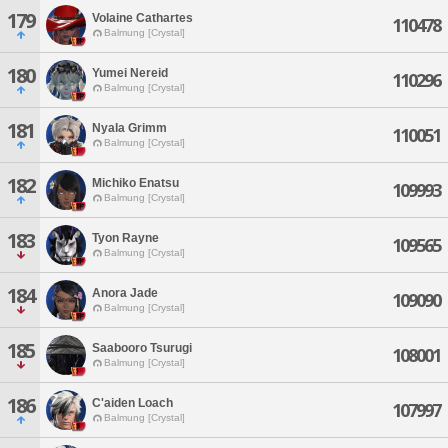
179
Volaine Cathartes
110478
Balmung [Crystal]
180
Yumei Nereid
110296
Balmung [Crystal]
181
Nyala Grimm
110051
Balmung [Crystal]
182
Michiko Enatsu
109993
Balmung [Crystal]
183
Tyon Rayne
109565
Balmung [Crystal]
184
Anora Jade
109090
Balmung [Crystal]
185
Saabooro Tsurugi
108001
Balmung [Crystal]
186
C'aiden Loach
107997
Balmung [Crystal]