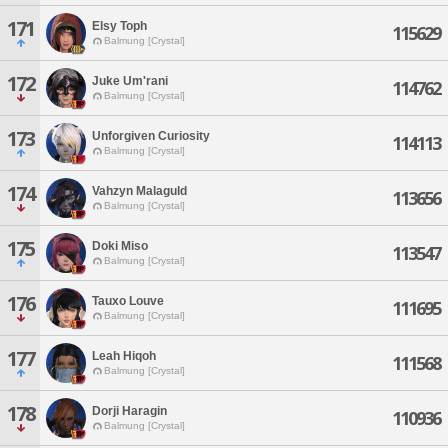
171
Elsy Toph
115629
Balmung [Crystal]
172
Juke Um'rani
114762
Balmung [Crystal]
173
Unforgiven Curiosity
114113
Balmung [Crystal]
174
Vahzyn Malaguld
113656
Balmung [Crystal]
175
Doki Miso
113547
Balmung [Crystal]
176
Tauxo Louve
111695
Balmung [Crystal]
177
Leah Hiqoh
111568
Balmung [Crystal]
178
Dorji Haragin
110936
Balmung [Crystal]