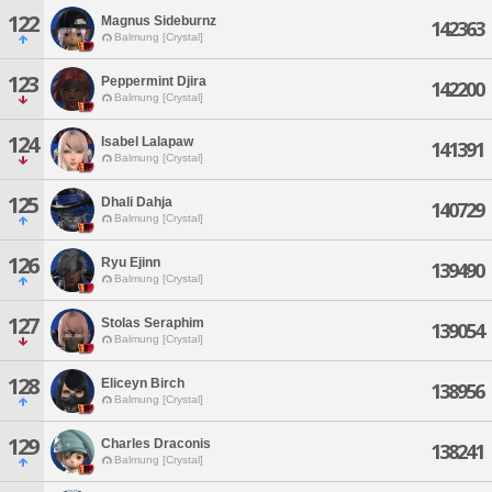
122
Magnus Sideburnz
142363
Balmung [Crystal]
123
Peppermint Djira
142200
Balmung [Crystal]
124
Isabel Lalapaw
141391
Balmung [Crystal]
125
Dhali Dahja
140729
Balmung [Crystal]
126
Ryu Ejinn
139490
Balmung [Crystal]
127
Stolas Seraphim
139054
Balmung [Crystal]
128
Eliceyn Birch
138956
Balmung [Crystal]
129
Charles Draconis
138241
Balmung [Crystal]