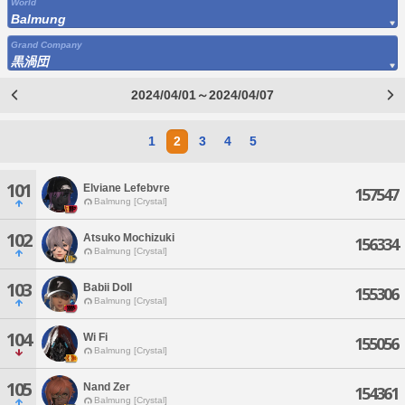
World
Balmung
Grand Company
黒渦団
2024/04/01～2024/04/07
1
2
3
4
5
101
Elviane Lefebvre
157547
Balmung [Crystal]
102
Atsuko Mochizuki
156334
Balmung [Crystal]
103
Babii Doll
155306
Balmung [Crystal]
104
Wi Fi
155056
Balmung [Crystal]
105
Nand Zer
154361
Balmung [Crystal]