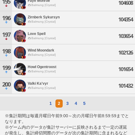
195
Faye Monroe
104608
Balmung [Crystal]
196
Zirnberk Sykursyn
104354
Balmung [Crystal]
197
Love Spell
103654
Balmung [Crystal]
198
Wind Moondark
102126
Balmung [Crystal]
199
Howl Ogentroost
101654
Balmung [Crystal]
200
Valki Ka'vyr
101432
Balmung [Crystal]
1
2
3
4
5
※集計期間は毎週月曜日午前9:00～次の月曜日午前8:59:59までと
なります。
※ゲーム内のデータが集計サーバーに反映されるまで一定の遅延
が発生し、集計締切間際のデータが次の集計期間に含まれるなど