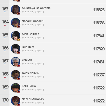
163
Alustraya Belabranta
118823
Balmung [Crystal]
164
Nonoliri Cocoliri
118636
Balmung [Crystal]
165
Alek Bairnes
117841
Balmung [Crystal]
166
Bun Dere
117820
Balmung [Crystal]
167
Veni An
117431
Balmung [Crystal]
168
Talos Nairen
116637
Balmung [Crystal]
169
Lolili Lolilo
116522
Balmung [Crystal]
170
Nazeru Auronas
116272
Balmung [Crystal]