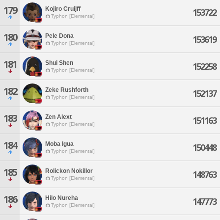
179
Kojiro Cruijff
153722
Typhon [Elemental]
180
Pele Dona
153619
Typhon [Elemental]
181
Shui Shen
152258
Typhon [Elemental]
182
Zeke Rushforth
152137
Typhon [Elemental]
183
Zen Alext
151163
Typhon [Elemental]
184
Moba Igua
150448
Typhon [Elemental]
185
Rolickon Nokillor
148763
Typhon [Elemental]
186
Hilo Nureha
147773
Typhon [Elemental]