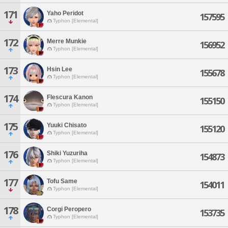
171
Yaho Peridot
157595
Typhon [Elemental]
172
Merre Munkie
156952
Typhon [Elemental]
173
Hsin Lee
155678
Typhon [Elemental]
174
Flescura Kanon
155150
Typhon [Elemental]
175
Yuuki Chisato
155120
Typhon [Elemental]
176
Shiki Yuzuriha
154873
Typhon [Elemental]
177
Tofu Same
154011
Typhon [Elemental]
178
Corgi Peropero
153735
Typhon [Elemental]