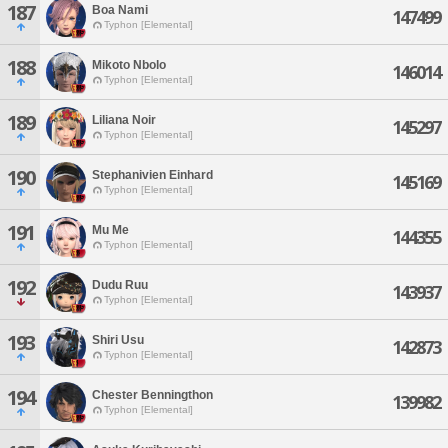
187
Boa Nami
147499
Typhon [Elemental]
188
Mikoto Nbolo
146014
Typhon [Elemental]
189
Liliana Noir
145297
Typhon [Elemental]
190
Stephanivien Einhard
145169
Typhon [Elemental]
191
Mu Me
144355
Typhon [Elemental]
192
Dudu Ruu
143937
Typhon [Elemental]
193
Shiri Usu
142873
Typhon [Elemental]
194
Chester Benningthon
139982
Typhon [Elemental]