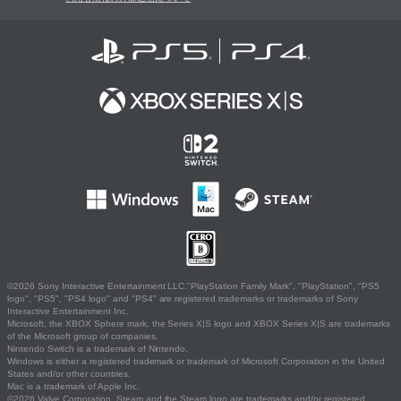
©2026 Sony Interactive Entertainment LLC."PlayStation Family Mark", "PlayStation", "PS5
logo", "PS5", "PS4 logo" and "PS4" are registered trademarks or trademarks of Sony
Interactive Entertainment Inc.
Microsoft, the XBOX Sphere mark, the Series X|S logo and XBOX Series X|S are trademarks
of the Microsoft group of companies.
Nintendo Switch is a trademark of Nintendo.
Windows is either a registered trademark or trademark of Microsoft Corporation in the United
States and/or other countries.
Mac is a trademark of Apple Inc.
©2026 Valve Corporation. Steam and the Steam logo are trademarks and/or registered