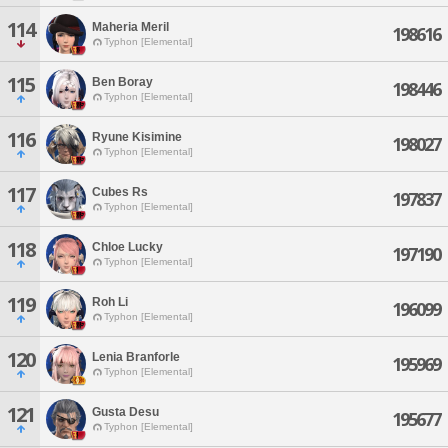
114
Maheria Meril
198616
Typhon [Elemental]
115
Ben Boray
198446
Typhon [Elemental]
116
Ryune Kisimine
198027
Typhon [Elemental]
117
Cubes Rs
197837
Typhon [Elemental]
118
Chloe Lucky
197190
Typhon [Elemental]
119
Roh Li
196099
Typhon [Elemental]
120
Lenia Branforle
195969
Typhon [Elemental]
121
Gusta Desu
195677
Typhon [Elemental]