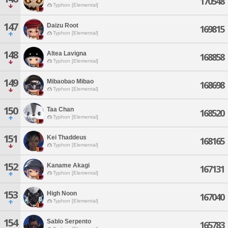
170548
Typhon [Elemental]
147
Daizu Root
169815
Typhon [Elemental]
148
Altea Lavigna
168858
Typhon [Elemental]
149
Mibaobao Mibao
168698
Typhon [Elemental]
150
Taa Chan
168520
Typhon [Elemental]
151
Kei Thaddeus
168165
Typhon [Elemental]
152
Kaname Akagi
167131
Typhon [Elemental]
153
High Noon
167040
Typhon [Elemental]
154
Sablo Serpento
165783