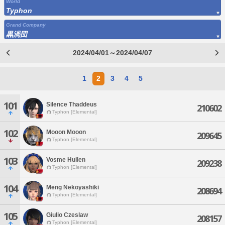
World
Typhon
Grand Company
黒渦団
2024/04/01～2024/04/07
1
2
3
4
5
101
Silence Thaddeus
210602
Typhon [Elemental]
102
Mooon Mooon
209645
Typhon [Elemental]
103
Vosme Huilen
209238
Typhon [Elemental]
104
Meng Nekoyashiki
208694
Typhon [Elemental]
105
Giulio Czeslaw
208157
Typhon [Elemental]