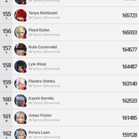
Typhon [Elemental]
155
Tanya Nishizumi
165723
Typhon [Elemental]
156
Floyd Dylan
165033
Typhon [Elemental]
157
Rufa Casterwild
164577
Typhon [Elemental]
158
Lyle Rinal
164487
Typhon [Elemental]
159
Flandre Shinku
163140
Typhon [Elemental]
160
Kayeh Nornlia
162533
Typhon [Elemental]
161
Jonas Foster
161485
Typhon [Elemental]
162
Renyu Luan
159128
Typhon [Elemental]