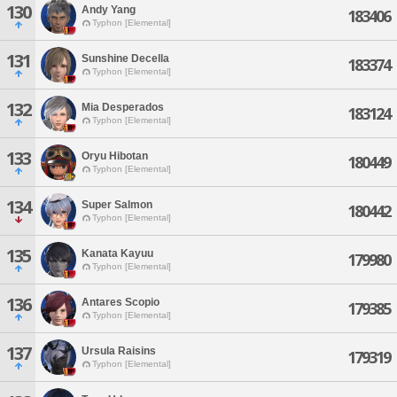
130
Andy Yang
183406
Typhon [Elemental]
131
Sunshine Decella
183374
Typhon [Elemental]
132
Mia Desperados
183124
Typhon [Elemental]
133
Oryu Hibotan
180449
Typhon [Elemental]
134
Super Salmon
180442
Typhon [Elemental]
135
Kanata Kayuu
179980
Typhon [Elemental]
136
Antares Scopio
179385
Typhon [Elemental]
137
Ursula Raisins
179319
Typhon [Elemental]