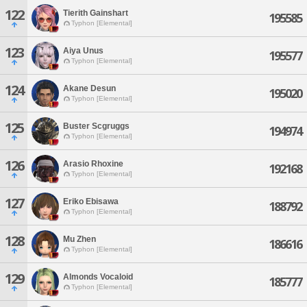
122
Tierith Gainshart
195585
Typhon [Elemental]
123
Aiya Unus
195577
Typhon [Elemental]
124
Akane Desun
195020
Typhon [Elemental]
125
Buster Scgruggs
194974
Typhon [Elemental]
126
Arasio Rhoxine
192168
Typhon [Elemental]
127
Eriko Ebisawa
188792
Typhon [Elemental]
128
Mu Zhen
186616
Typhon [Elemental]
129
Almonds Vocaloid
185777
Typhon [Elemental]