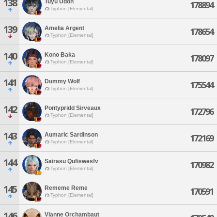
138
Tuyu Udon
178894
Typhon [Elemental]
139
Amelia Argent
178654
Typhon [Elemental]
140
Kono Baka
178097
Typhon [Elemental]
141
Dummy Wolf
175544
Typhon [Elemental]
142
Pontypridd Sirveaux
172796
Typhon [Elemental]
143
Aumaric Sardinson
172169
Typhon [Elemental]
144
Sairasu Qufiswesfv
170982
Typhon [Elemental]
145
Rememe Reme
170591
Typhon [Elemental]
146
Vianne Orchambaut