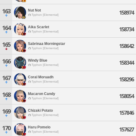
163
Nut Not
158974
Typhon [Elemental]
164
Aika Scarlet
158734
Typhon [Elemental]
165
Sabrinaa Morningstar
158642
Typhon [Elemental]
166
Windy Blue
158344
Typhon [Elemental]
167
Coral Moruadh
158296
Typhon [Elemental]
168
Macaron Candy
158054
Typhon [Elemental]
169
Chizaki Potato
157846
Typhon [Elemental]
170
Haru Pomelo
157627
Typhon [Elemental]