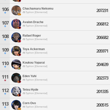
106
Chachamaru Nekomu
207231
Typhon [Elemental]
107
Avalon Drache
206812
Typhon [Elemental]
108
Rafael Roger
206682
Typhon [Elemental]
109
Toya Ackerman
205971
Typhon [Elemental]
110
Koukou Yoparai
204639
Typhon [Elemental]
111
Eden Yuhi
202373
Typhon [Elemental]
112
Tetsu Hyde
201335
Typhon [Elemental]
113
Corn Ovo
200515
Typhon [Elemental]