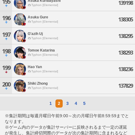
195
Asuka Kuribayashi
139198
Typhon [Elemental]
196
Asuka Gure
138305
Typhon [Elemental]
197
G'azih Uj
138295
Typhon [Elemental]
198
Tomoe Katarina
138293
Typhon [Elemental]
199
Hao Yan
138236
Typhon [Elemental]
200
Shiki Zhong
137829
Typhon [Elemental]
1
2
3
4
5
※集計期間は毎週月曜日午前9:00～次の月曜日午前8:59:59までと
なります。
※ゲーム内のデータが集計サーバーに反映されるまで一定の遅延
が発生し、集計締切間際のデータが次の集計期間に含まれるなど