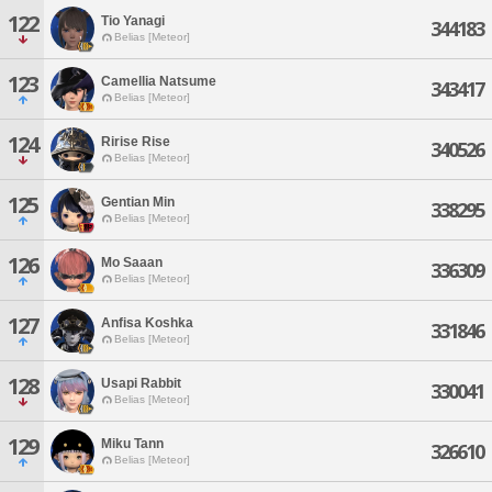
122
Tio Yanagi
344183
Belias [Meteor]
123
Camellia Natsume
343417
Belias [Meteor]
124
Ririse Rise
340526
Belias [Meteor]
125
Gentian Min
338295
Belias [Meteor]
126
Mo Saaan
336309
Belias [Meteor]
127
Anfisa Koshka
331846
Belias [Meteor]
128
Usapi Rabbit
330041
Belias [Meteor]
129
Miku Tann
326610
Belias [Meteor]