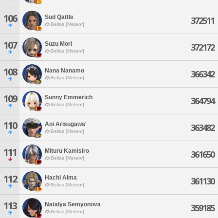
106
Sud Qattle
372511
Belias [Meteor]
107
Suzu Mori
372172
Belias [Meteor]
108
Nana Nanamo
366342
Belias [Meteor]
109
Sunny Emmerich
364794
Belias [Meteor]
110
Aoi Arisugawa'
363482
Belias [Meteor]
111
Mituru Kamisiro
361650
Belias [Meteor]
112
Hachi Alma
361130
Belias [Meteor]
113
Natalya Semyonova
359185
Belias [Meteor]