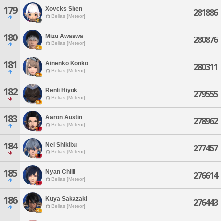
179
Xovcks Shen
281886
Belias [Meteor]
180
Mizu Awaawa
280876
Belias [Meteor]
181
Ainenko Konko
280311
Belias [Meteor]
182
Renli Hiyok
279555
Belias [Meteor]
183
Aaron Austin
278962
Belias [Meteor]
184
Nei Shikibu
277457
Belias [Meteor]
185
Nyan Chiiii
276614
Belias [Meteor]
186
Kuya Sakazaki
276443
Belias [Meteor]