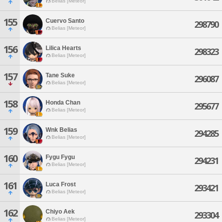
Belias [Meteor]
155
Cuervo Santo
298790
Belias [Meteor]
156
Lilica Hearts
298323
Belias [Meteor]
157
Tane Suke
296087
Belias [Meteor]
158
Honda Chan
295677
Belias [Meteor]
159
Wnk Belias
294285
Belias [Meteor]
160
Fygu Fygu
294231
Belias [Meteor]
161
Luca Frost
293421
Belias [Meteor]
162
Chiyo Aek
293304
Belias [Meteor]