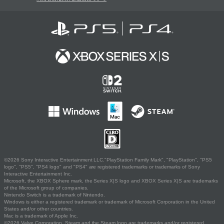
©2026 Sony Interactive Entertainment LLC."PlayStation Family Mark", "PlayStation", "PS5
logo", "PS5", "PS4 logo" and "PS4" are registered trademarks or trademarks of Sony
Interactive Entertainment Inc.
Microsoft, the XBOX Sphere mark, the Series X|S logo and XBOX Series X|S are trademarks
of the Microsoft group of companies.
Nintendo Switch is a trademark of Nintendo.
Windows is either a registered trademark or trademark of Microsoft Corporation in the United
States and/or other countries.
Mac is a trademark of Apple Inc.
©2026 Valve Corporation. Steam and the Steam logo are trademarks and/or registered