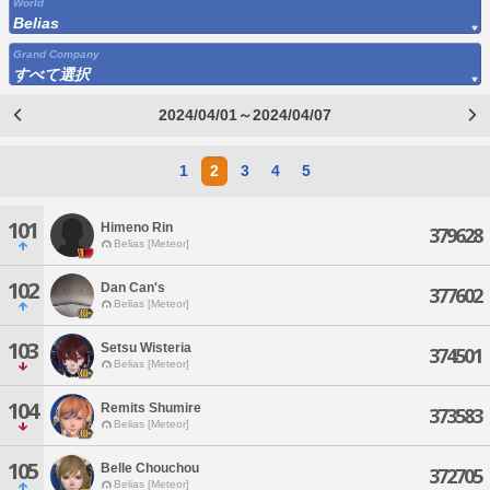
World
Belias
Grand Company
すべて選択
2024/04/01～2024/04/07
1
2
3
4
5
101
Himeno Rin
379628
Belias [Meteor]
102
Dan Can's
377602
Belias [Meteor]
103
Setsu Wisteria
374501
Belias [Meteor]
104
Remits Shumire
373583
Belias [Meteor]
105
Belle Chouchou
372705
Belias [Meteor]