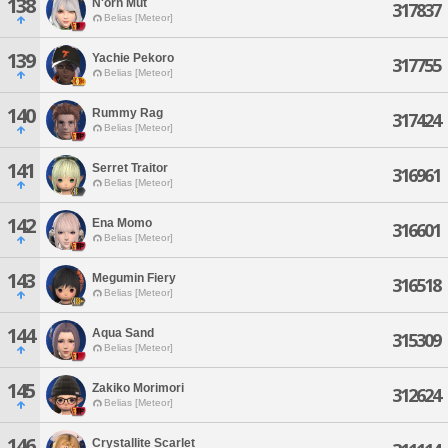
138
N'orn Mut
317837
Belias [Meteor]
139
Yachie Pekoro
317755
Belias [Meteor]
140
Rummy Rag
317424
Belias [Meteor]
141
Serret Traitor
316961
Belias [Meteor]
142
Ena Momo
316601
Belias [Meteor]
143
Megumin Fiery
316518
Belias [Meteor]
144
Aqua Sand
315309
Belias [Meteor]
145
Zakiko Morimori
312624
Belias [Meteor]
146
Crystallite Scarlet