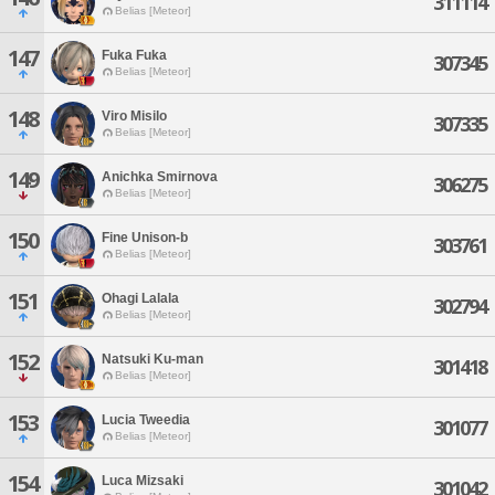
311114
Belias [Meteor]
147
Fuka Fuka
307345
Belias [Meteor]
148
Viro Misilo
307335
Belias [Meteor]
149
Anichka Smirnova
306275
Belias [Meteor]
150
Fine Unison-b
303761
Belias [Meteor]
151
Ohagi Lalala
302794
Belias [Meteor]
152
Natsuki Ku-man
301418
Belias [Meteor]
153
Lucia Tweedia
301077
Belias [Meteor]
154
Luca Mizsaki
301042