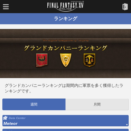
ランキング
グランドカンパニーランキングは期間内に軍票を多く獲得したラ
ンキングです。
週間
月間
Data Center
Meteor