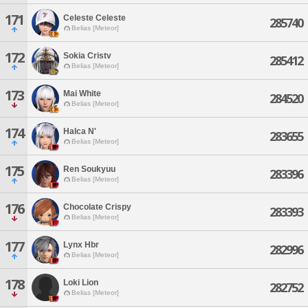
171
Celeste Celeste
285740
Belias [Meteor]
172
Sokia Cristv
285412
Belias [Meteor]
173
Mai White
284520
Belias [Meteor]
174
Halca N'
283655
Belias [Meteor]
175
Ren Soukyuu
283396
Belias [Meteor]
176
Chocolate Crispy
283393
Belias [Meteor]
177
Lynx Hbr
282996
Belias [Meteor]
178
Loki Lion
282752
Belias [Meteor]