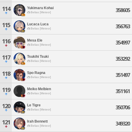
114
Yukimaru Kohai
358605
Belias [Meteor]
115
Lucaca Luca
356763
Belias [Meteor]
116
Mesa Ele
354997
Belias [Meteor]
117
Tsukihi Tsuki
353292
Belias [Meteor]
118
Spo Ragna
351497
Belias [Meteor]
119
Meiko Melbien
351161
Belias [Meteor]
120
Le Tigre
350706
Belias [Meteor]
121
Irah Bennett
349320
Belias [Meteor]