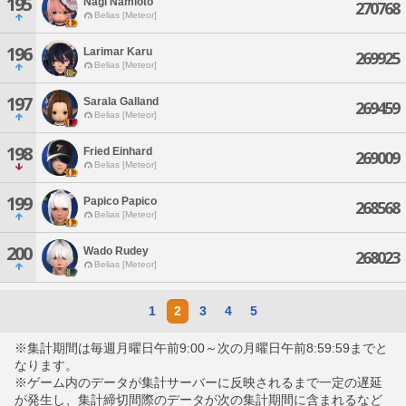
195
Nagi Namioto
270768
Belias [Meteor]
196
Larimar Karu
269925
Belias [Meteor]
197
Sarala Galland
269459
Belias [Meteor]
198
Fried Einhard
269009
Belias [Meteor]
199
Papico Papico
268568
Belias [Meteor]
200
Wado Rudey
268023
Belias [Meteor]
1
2
3
4
5
※集計期間は毎週月曜日午前9:00～次の月曜日午前8:59:59までと
なります。
※ゲーム内のデータが集計サーバーに反映されるまで一定の遅延
が発生し、集計締切間際のデータが次の集計期間に含まれるなど