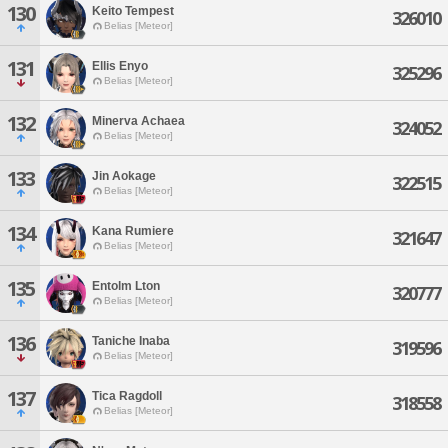
130
Keito Tempest
326010
Belias [Meteor]
131
Ellis Enyo
325296
Belias [Meteor]
132
Minerva Achaea
324052
Belias [Meteor]
133
Jin Aokage
322515
Belias [Meteor]
134
Kana Rumiere
321647
Belias [Meteor]
135
Entolm Lton
320777
Belias [Meteor]
136
Taniche Inaba
319596
Belias [Meteor]
137
Tica Ragdoll
318558
Belias [Meteor]