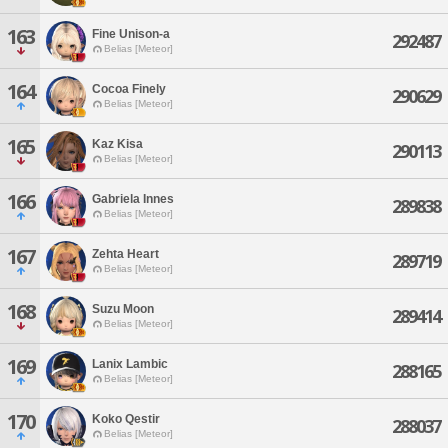
163
Fine Unison-a
292487
Belias [Meteor]
164
Cocoa Finely
290629
Belias [Meteor]
165
Kaz Kisa
290113
Belias [Meteor]
166
Gabriela Innes
289838
Belias [Meteor]
167
Zehta Heart
289719
Belias [Meteor]
168
Suzu Moon
289414
Belias [Meteor]
169
Lanix Lambic
288165
Belias [Meteor]
170
Koko Qestir
288037
Belias [Meteor]