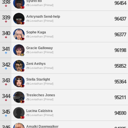
338
Syurei Ito
96454
Leviathan [Primal]
339
Arkrynath Send-help
96437
Leviathan [Primal]
340
Sophe Kaga
96377
Leviathan [Primal]
341
Gracie Galloway
96198
Leviathan [Primal]
342
Zeni Aethys
95852
Leviathan [Primal]
343
Stella Starlight
95364
Leviathan [Primal]
344
Tresleches Jones
95211
Leviathan [Primal]
345
Lucina Calzistra
94590
Leviathan [Primal]
346
Amalki Dawnwalker