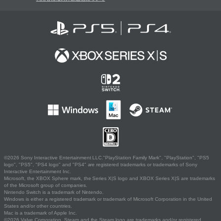
©2026 Sony Interactive Entertainment LLC."PlayStation Family Mark", "PlayStation", "PS5
logo", "PS5", "PS4 logo" and "PS4" are registered trademarks or trademarks of Sony
Interactive Entertainment Inc.
Microsoft, the XBOX Sphere mark, the Series X|S logo and XBOX Series X|S are trademarks
of the Microsoft group of companies.
Nintendo Switch is a trademark of Nintendo.
Windows is either a registered trademark or trademark of Microsoft Corporation in the United
States and/or other countries.
Mac is a trademark of Apple Inc.
©2026 Valve Corporation. Steam and the Steam logo are trademarks and/or registered