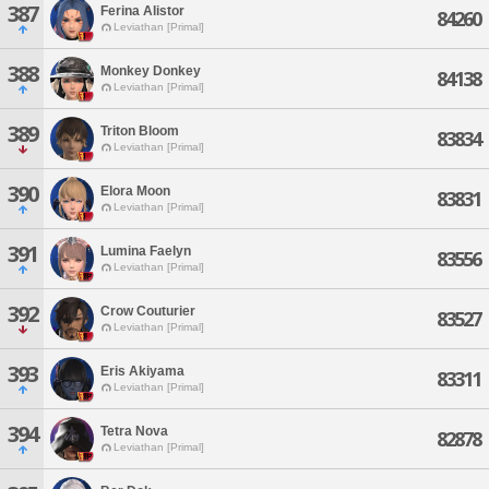
387
Ferina Alistor
84260
Leviathan [Primal]
388
Monkey Donkey
84138
Leviathan [Primal]
389
Triton Bloom
83834
Leviathan [Primal]
390
Elora Moon
83831
Leviathan [Primal]
391
Lumina Faelyn
83556
Leviathan [Primal]
392
Crow Couturier
83527
Leviathan [Primal]
393
Eris Akiyama
83311
Leviathan [Primal]
394
Tetra Nova
82878
Leviathan [Primal]