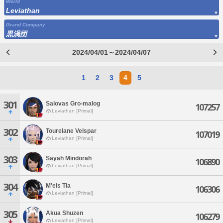
World
Leviathan
Grand Company
黒渦団
2024/04/01～2024/04/07
1
2
3
4
5
301
Salovas Gro-malog
107257
Leviathan [Primal]
302
Tourelane Velspar
107019
Leviathan [Primal]
303
Sayah Mindorah
106890
Leviathan [Primal]
304
M'eis Tia
106306
Leviathan [Primal]
305
Akua Shuzen
106279
Leviathan [Primal]