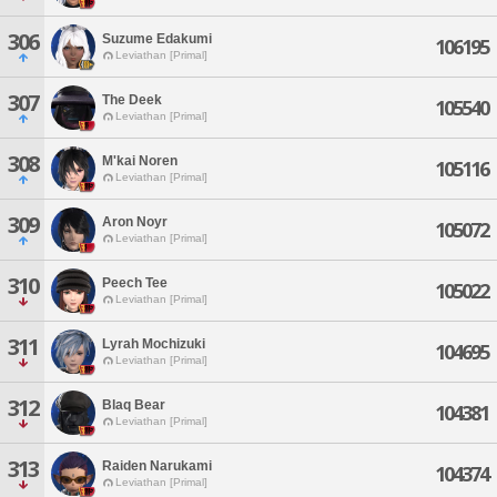
306
Suzume Edakumi
106195
Leviathan [Primal]
307
The Deek
105540
Leviathan [Primal]
308
M'kai Noren
105116
Leviathan [Primal]
309
Aron Noyr
105072
Leviathan [Primal]
310
Peech Tee
105022
Leviathan [Primal]
311
Lyrah Mochizuki
104695
Leviathan [Primal]
312
Blaq Bear
104381
Leviathan [Primal]
313
Raiden Narukami
104374
Leviathan [Primal]