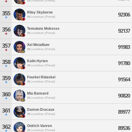
Leviathan [Primal]
355
Riley Skyborne
92306
Leviathan [Primal]
356
Temuluns Mokssss
92137
Leviathan [Primal]
357
Xel Metallium
91983
Leviathan [Primal]
358
Kalin Hyrien
91780
Leviathan [Primal]
359
Fourkei Ridaskei
91564
Leviathan [Primal]
360
Mia Banvard
90820
Leviathan [Primal]
361
Damon Dracaux
89977
Leviathan [Primal]
362
Oolrich Vanren
89536
Leviathan [Primal]