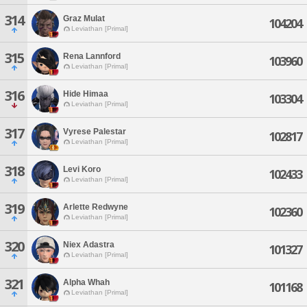
314
Graz Mulat
104204
Leviathan [Primal]
315
Rena Lannford
103960
Leviathan [Primal]
316
Hide Himaa
103304
Leviathan [Primal]
317
Vyrese Palestar
102817
Leviathan [Primal]
318
Levi Koro
102433
Leviathan [Primal]
319
Arlette Redwyne
102360
Leviathan [Primal]
320
Niex Adastra
101327
Leviathan [Primal]
321
Alpha Whah
101168
Leviathan [Primal]