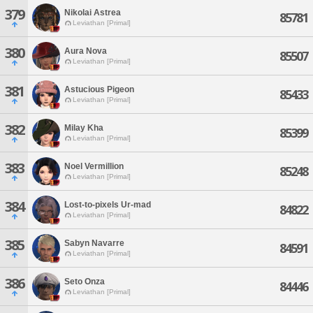
379
Nikolai Astrea
85781
Leviathan [Primal]
380
Aura Nova
85507
Leviathan [Primal]
381
Astucious Pigeon
85433
Leviathan [Primal]
382
Milay Kha
85399
Leviathan [Primal]
383
Noel Vermillion
85248
Leviathan [Primal]
384
Lost-to-pixels Ur-mad
84822
Leviathan [Primal]
385
Sabyn Navarre
84591
Leviathan [Primal]
386
Seto Onza
84446
Leviathan [Primal]