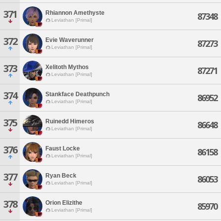
371
Rhiannon Amethyste
87348
Leviathan [Primal]
372
Evie Waverunner
87273
Leviathan [Primal]
373
Xelitoth Mythos
87271
Leviathan [Primal]
374
Stankface Deathpunch
86952
Leviathan [Primal]
375
Ruinedd Himeros
86648
Leviathan [Primal]
376
Faust Locke
86158
Leviathan [Primal]
377
Ryan Beck
86053
Leviathan [Primal]
378
Orion Elizithe
85970
Leviathan [Primal]