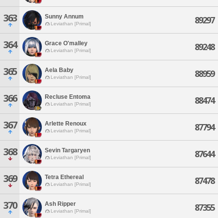
363
Sunny Annum
89297
Leviathan [Primal]
364
Grace O'malley
89248
Leviathan [Primal]
365
Aela Baby
88959
Leviathan [Primal]
366
Recluse Entoma
88474
Leviathan [Primal]
367
Arlette Renoux
87794
Leviathan [Primal]
368
Sevin Targaryen
87644
Leviathan [Primal]
369
Tetra Ethereal
87478
Leviathan [Primal]
370
Ash Ripper
87355
Leviathan [Primal]