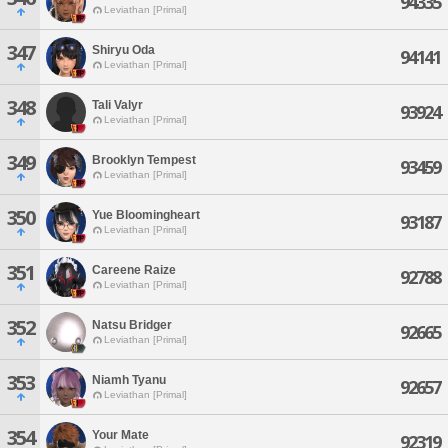
94335
Leviathan [Primal]
347
Shiryu Oda
94141
Leviathan [Primal]
348
Tali Valyr
93924
Leviathan [Primal]
349
Brooklyn Tempest
93459
Leviathan [Primal]
350
Yue Bloomingheart
93187
Leviathan [Primal]
351
Careene Raize
92788
Leviathan [Primal]
352
Natsu Bridger
92665
Leviathan [Primal]
353
Niamh Tyanu
92657
Leviathan [Primal]
354
Your Mate
92319