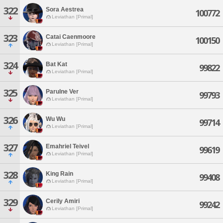
322
Sora Aestrea
100772
Leviathan [Primal]
323
Catai Caenmoore
100150
Leviathan [Primal]
324
Bat Kat
99822
Leviathan [Primal]
325
Parulne Ver
99793
Leviathan [Primal]
326
Wu Wu
99714
Leviathan [Primal]
327
Emahriel Teivel
99619
Leviathan [Primal]
328
King Rain
99408
Leviathan [Primal]
329
Cerily Amiri
99242
Leviathan [Primal]