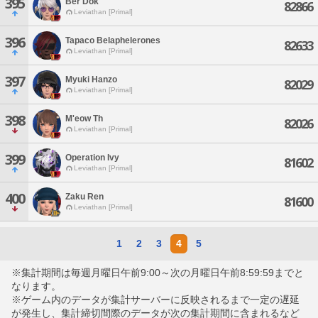
395
Ber Dok
82866
Leviathan [Primal]
396
Tapaco Belaphelerones
82633
Leviathan [Primal]
397
Myuki Hanzo
82029
Leviathan [Primal]
398
M'eow Th
82026
Leviathan [Primal]
399
Operation Ivy
81602
Leviathan [Primal]
400
Zaku Ren
81600
Leviathan [Primal]
1
2
3
4
5
※集計期間は毎週月曜日午前9:00～次の月曜日午前8:59:59までと
なります。
※ゲーム内のデータが集計サーバーに反映されるまで一定の遅延
が発生し、集計締切間際のデータが次の集計期間に含まれるなど