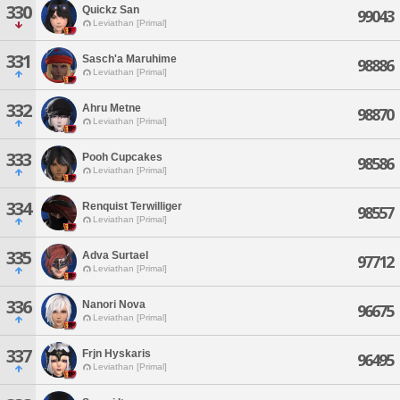
330
Quickz San
99043
Leviathan [Primal]
331
Sasch'a Maruhime
98886
Leviathan [Primal]
332
Ahru Metne
98870
Leviathan [Primal]
333
Pooh Cupcakes
98586
Leviathan [Primal]
334
Renquist Terwilliger
98557
Leviathan [Primal]
335
Adva Surtael
97712
Leviathan [Primal]
336
Nanori Nova
96675
Leviathan [Primal]
337
Frjn Hyskaris
96495
Leviathan [Primal]