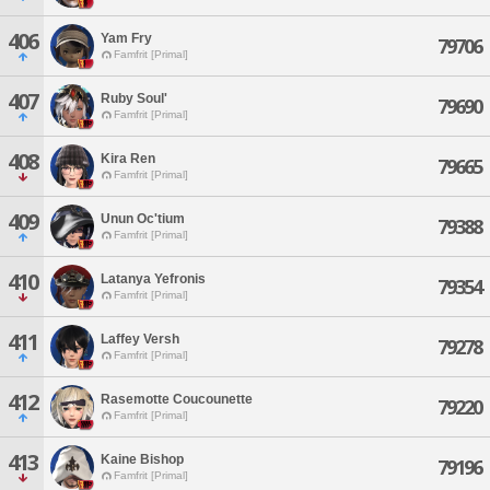
406
Yam Fry
79706
Famfrit [Primal]
407
Ruby Soul'
79690
Famfrit [Primal]
408
Kira Ren
79665
Famfrit [Primal]
409
Unun Oc'tium
79388
Famfrit [Primal]
410
Latanya Yefronis
79354
Famfrit [Primal]
411
Laffey Versh
79278
Famfrit [Primal]
412
Rasemotte Coucounette
79220
Famfrit [Primal]
413
Kaine Bishop
79196
Famfrit [Primal]