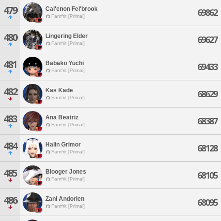
479
Cal'enon Fel'brook
69862
Famfrit [Primal]
480
Lingering Elder
69627
Famfrit [Primal]
481
Babako Yuchi
69433
Famfrit [Primal]
482
Kas Kade
68629
Famfrit [Primal]
483
Ana Beatriz
68387
Famfrit [Primal]
484
Halin Grimor
68128
Famfrit [Primal]
485
Blooger Jones
68105
Famfrit [Primal]
486
Zani Andorien
68095
Famfrit [Primal]