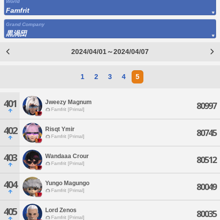
World
Famfrit
Grand Company
黒渦団
2024/04/01～2024/04/07
1
2
3
4
5
401
Jweezy Magnum
80997
Famfrit [Primal]
402
Risqt Ymir
80745
Famfrit [Primal]
403
Wandaaa Crour
80512
Famfrit [Primal]
404
Yungo Magungo
80049
Famfrit [Primal]
405
Lord Zenos
80035
Famfrit [Primal]