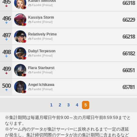
495
Kanari Swiftfoot
66318
Famfrit [Primal]
496
Kassiya Storm
66229
Famfrit [Primal]
497
Relatively Prime
66218
Famfrit [Primal]
498
Dabyl Terpeson
66182
Famfrit [Primal]
499
Flara Starburst
66051
Famfrit [Primal]
500
Angel Ichikawa
65781
Famfrit [Primal]
1
2
3
4
5
※集計期間は毎週月曜日午前9:00～次の月曜日午前8:59:59までと
なります。
※ゲーム内のデータが集計サーバーに反映されるまで一定の遅延
が発生し、集計締切間際のデータが次の集計期間に含まれるなど