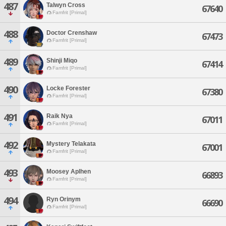
487
Talwyn Cross
67640
Famfrit [Primal]
488
Doctor Crenshaw
67473
Famfrit [Primal]
489
Shinji Miqo
67414
Famfrit [Primal]
490
Locke Forester
67380
Famfrit [Primal]
491
Raik Nya
67011
Famfrit [Primal]
492
Mystery Telakata
67001
Famfrit [Primal]
493
Moosey Aplhen
66893
Famfrit [Primal]
494
Ryn Orinym
66690
Famfrit [Primal]