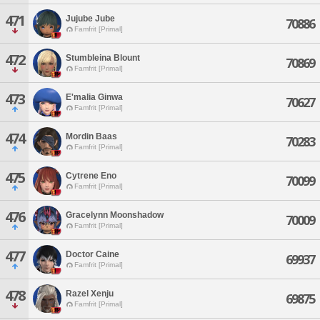
471
Jujube Jube
70886
Famfrit [Primal]
472
Stumbleina Blount
70869
Famfrit [Primal]
473
E'malia Ginwa
70627
Famfrit [Primal]
474
Mordin Baas
70283
Famfrit [Primal]
475
Cytrene Eno
70099
Famfrit [Primal]
476
Gracelynn Moonshadow
70009
Famfrit [Primal]
477
Doctor Caine
69937
Famfrit [Primal]
478
Razel Xenju
69875
Famfrit [Primal]