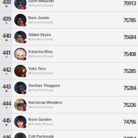
438
Dyve Mikazuki
75913
Famfrit [Primal]
439
Nam Joonie
75785
Famfrit [Primal]
440
Sibbel Skyes
75684
Famfrit [Primal]
441
Katarina Bluu
75408
Famfrit [Primal]
442
Yoko Taro
75285
Famfrit [Primal]
443
Gorthax Thuggore
75284
Famfrit [Primal]
444
Nocturnal Wonders
75226
Famfrit [Primal]
445
Rose Garden
74796
Famfrit [Primal]
446
Colt Packmule