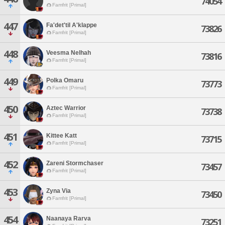
74054
Famfrit [Primal]
447
Fa'det'til A'klappe
73826
Famfrit [Primal]
448
Veesma Nelhah
73816
Famfrit [Primal]
449
Polka Omaru
73773
Famfrit [Primal]
450
Aztec Warrior
73738
Famfrit [Primal]
451
Kittee Katt
73715
Famfrit [Primal]
452
Zareni Stormchaser
73457
Famfrit [Primal]
453
Zyna Via
73450
Famfrit [Primal]
454
Naanaya Rarva
73251