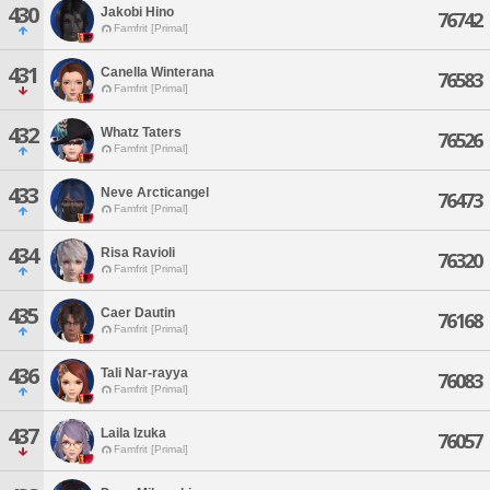
430
Jakobi Hino
76742
Famfrit [Primal]
431
Canella Winterana
76583
Famfrit [Primal]
432
Whatz Taters
76526
Famfrit [Primal]
433
Neve Arcticangel
76473
Famfrit [Primal]
434
Risa Ravioli
76320
Famfrit [Primal]
435
Caer Dautin
76168
Famfrit [Primal]
436
Tali Nar-rayya
76083
Famfrit [Primal]
437
Laila Izuka
76057
Famfrit [Primal]