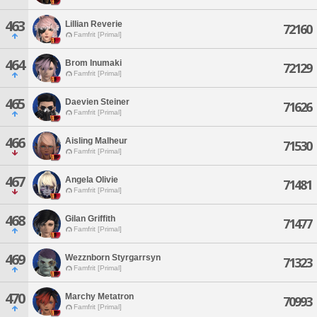
463
Lillian Reverie
72160
Famfrit [Primal]
464
Brom Inumaki
72129
Famfrit [Primal]
465
Daevien Steiner
71626
Famfrit [Primal]
466
Aisling Malheur
71530
Famfrit [Primal]
467
Angela Olivie
71481
Famfrit [Primal]
468
Gilan Griffith
71477
Famfrit [Primal]
469
Wezznborn Styrgarrsyn
71323
Famfrit [Primal]
470
Marchy Metatron
70993
Famfrit [Primal]