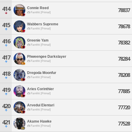
414
Connie Reed
78837
Famfrit [Primal]
415
Wabbers Supreme
78678
Famfrit [Primal]
416
Greenie Yam
78382
Famfrit [Primal]
417
Phweengee Darkslayer
78284
Famfrit [Primal]
418
Dregoda Moonfur
78208
Famfrit [Primal]
419
Aries Corinthier
77885
Famfrit [Primal]
420
Arvedui Elentari
77720
Famfrit [Primal]
421
Akame Hawke
77528
Famfrit [Primal]