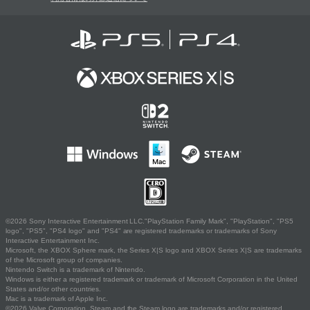
©2026 Sony Interactive Entertainment LLC."PlayStation Family Mark", "PlayStation", "PS5
logo", "PS5", "PS4 logo" and "PS4" are registered trademarks or trademarks of Sony
Interactive Entertainment Inc.
Microsoft, the XBOX Sphere mark, the Series X|S logo and XBOX Series X|S are trademarks
of the Microsoft group of companies.
Nintendo Switch is a trademark of Nintendo.
Windows is either a registered trademark or trademark of Microsoft Corporation in the United
States and/or other countries.
Mac is a trademark of Apple Inc.
©2026 Valve Corporation. Steam and the Steam logo are trademarks and/or registered