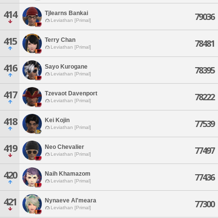
414
Tjlearns Bankai
79036
Leviathan [Primal]
415
Terry Chan
78481
Leviathan [Primal]
416
Sayo Kurogane
78395
Leviathan [Primal]
417
Tzevaot Davenport
78222
Leviathan [Primal]
418
Kei Kojin
77539
Leviathan [Primal]
419
Neo Chevalier
77497
Leviathan [Primal]
420
Naih Khamazom
77436
Leviathan [Primal]
421
Nynaeve Al'meara
77300
Leviathan [Primal]