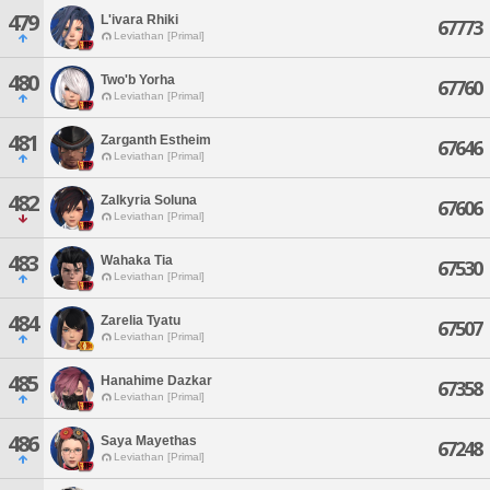
479
L'ivara Rhiki
67773
Leviathan [Primal]
480
Two'b Yorha
67760
Leviathan [Primal]
481
Zarganth Estheim
67646
Leviathan [Primal]
482
Zalkyria Soluna
67606
Leviathan [Primal]
483
Wahaka Tia
67530
Leviathan [Primal]
484
Zarelia Tyatu
67507
Leviathan [Primal]
485
Hanahime Dazkar
67358
Leviathan [Primal]
486
Saya Mayethas
67248
Leviathan [Primal]