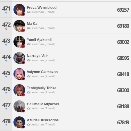
471
Freya Wyrmblood
69257
Leviathan [Primal]
472
Ma Ka
69180
Leviathan [Primal]
473
Yumii Ajakomii
69002
Leviathan [Primal]
474
Narraya Vair
68995
Leviathan [Primal]
475
Valynne Glamazon
68418
Leviathan [Primal]
476
Tenbigbully Tohka
68300
Leviathan [Primal]
477
Haliimaile Miyazaki
68188
Leviathan [Primal]
478
Azuriel Duskscribe
67849
Leviathan [Primal]