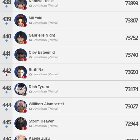
438
Kamisa Rosie
73899
Leviathan [Primal]
439
Mii Yuki
73807
Leviathan [Primal]
440
Gabrielle Night
73752
Leviathan [Primal]
441
Ciby Esteemid
73740
Leviathan [Primal]
442
Striff Nx
73690
Leviathan [Primal]
443
Rinh Tyrant
73174
Leviathan [Primal]
444
Willibert Alambertel
73027
Leviathan [Primal]
445
Storm Heaven
72944
Leviathan [Primal]
446
Kaede Zuzu