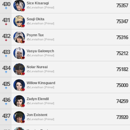
430
Sice Kisaragi
75357
Leviathan [Primal]
431
Souji Okita
75347
Leviathan [Primal]
432
Psynn Tax
75316
Leviathan [Primal]
433
Vasya Galowych
75212
Leviathan [Primal]
434
Nolar Nureai
75182
Leviathan [Primal]
435
Willow Kinsguard
75000
Leviathan [Primal]
436
Zadyn Elendil
74259
Leviathan [Primal]
437
Jon Existent
73920
Leviathan [Primal]