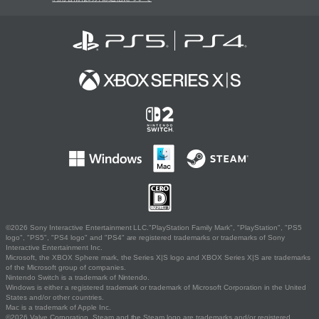
©2026 Sony Interactive Entertainment LLC."PlayStation Family Mark", "PlayStation", "PS5
logo", "PS5", "PS4 logo" and "PS4" are registered trademarks or trademarks of Sony
Interactive Entertainment Inc.
Microsoft, the XBOX Sphere mark, the Series X|S logo and XBOX Series X|S are trademarks
of the Microsoft group of companies.
Nintendo Switch is a trademark of Nintendo.
Windows is either a registered trademark or trademark of Microsoft Corporation in the United
States and/or other countries.
Mac is a trademark of Apple Inc.
©2026 Valve Corporation. Steam and the Steam logo are trademarks and/or registered