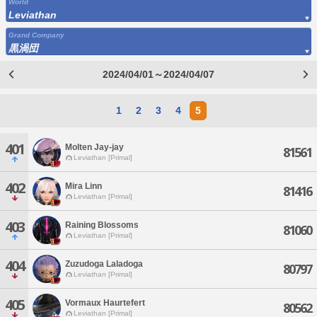
World
Leviathan
Grand Company
黒渦団
2024/04/01～2024/04/07
1
2
3
4
5
401
Molten Jay-jay
81561
Leviathan [Primal]
402
Mira Linn
81416
Leviathan [Primal]
403
Raining Blossoms
81060
Leviathan [Primal]
404
Zuzudoga Laladoga
80797
Leviathan [Primal]
405
Vormaux Haurtefert
80562
Leviathan [Primal]