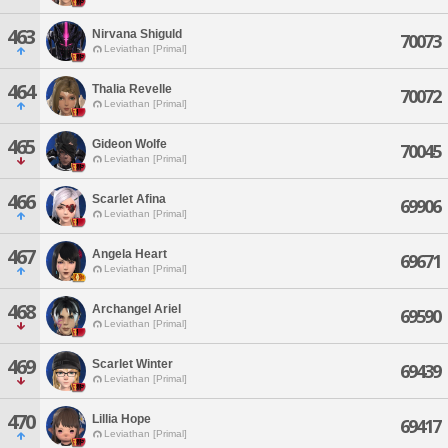
463
Nirvana Shiguld
70073
Leviathan [Primal]
464
Thalia Revelle
70072
Leviathan [Primal]
465
Gideon Wolfe
70045
Leviathan [Primal]
466
Scarlet Afina
69906
Leviathan [Primal]
467
Angela Heart
69671
Leviathan [Primal]
468
Archangel Ariel
69590
Leviathan [Primal]
469
Scarlet Winter
69439
Leviathan [Primal]
470
Lillia Hope
69417
Leviathan [Primal]