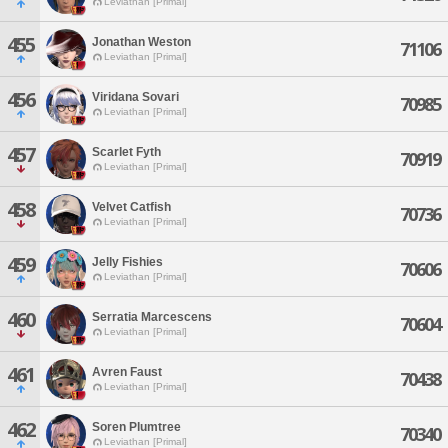
Leviathan [Primal]
455
Jonathan Weston
71106
Leviathan [Primal]
456
Viridana Sovari
70985
Leviathan [Primal]
457
Scarlet Fyth
70919
Leviathan [Primal]
458
Velvet Catfish
70736
Leviathan [Primal]
459
Jelly Fishies
70606
Leviathan [Primal]
460
Serratia Marcescens
70604
Leviathan [Primal]
461
Avren Faust
70438
Leviathan [Primal]
462
Soren Plumtree
70340
Leviathan [Primal]