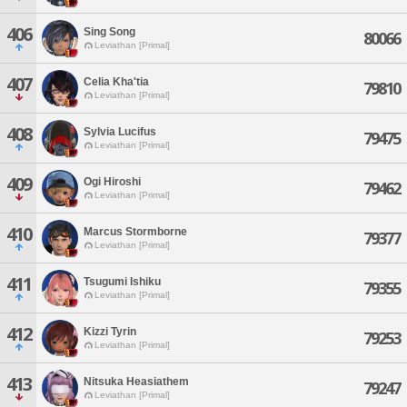
406
Sing Song
80066
Leviathan [Primal]
407
Celia Kha'tia
79810
Leviathan [Primal]
408
Sylvia Lucifus
79475
Leviathan [Primal]
409
Ogi Hiroshi
79462
Leviathan [Primal]
410
Marcus Stormborne
79377
Leviathan [Primal]
411
Tsugumi Ishiku
79355
Leviathan [Primal]
412
Kizzi Tyrin
79253
Leviathan [Primal]
413
Nitsuka Heasiathem
79247
Leviathan [Primal]