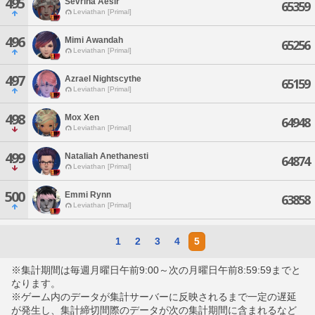
495
Sevrina Aesir
65359
Leviathan [Primal]
496
Mimi Awandah
65256
Leviathan [Primal]
497
Azrael Nightscythe
65159
Leviathan [Primal]
498
Mox Xen
64948
Leviathan [Primal]
499
Nataliah Anethanesti
64874
Leviathan [Primal]
500
Emmi Rynn
63858
Leviathan [Primal]
1
2
3
4
5
※集計期間は毎週月曜日午前9:00～次の月曜日午前8:59:59までと
なります。
※ゲーム内のデータが集計サーバーに反映されるまで一定の遅延
が発生し、集計締切間際のデータが次の集計期間に含まれるなど