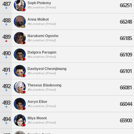
487
Soph Ptolemy
66251
Leviathan [Primal]
488
Anna Molkot
66248
Leviathan [Primal]
489
Narukami Ogosho
66185
Leviathan [Primal]
490
Dalgora Paragon
66109
Leviathan [Primal]
491
Daebyeol Cheonjiwang
66101
Leviathan [Primal]
492
Theseus Bladesong
66081
Leviathan [Primal]
493
Aeryn Elise
66044
Leviathan [Primal]
494
Miya Mooni
65900
Leviathan [Primal]