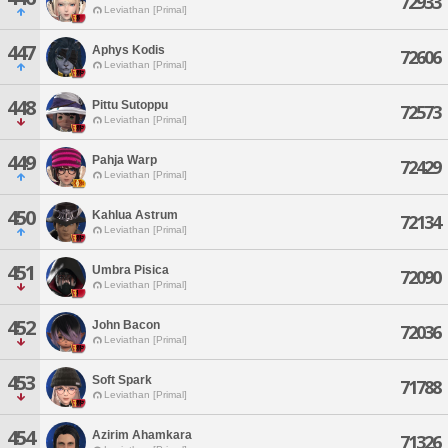
72933
Leviathan [Primal]
447
Aphys Kodis
72606
Leviathan [Primal]
448
Pittu Sutoppu
72573
Leviathan [Primal]
449
Pahja Warp
72429
Leviathan [Primal]
450
Kahlua Astrum
72134
Leviathan [Primal]
451
Umbra Pisica
72090
Leviathan [Primal]
452
John Bacon
72036
Leviathan [Primal]
453
Soft Spark
71788
Leviathan [Primal]
454
Azirim Ahamkara
71326