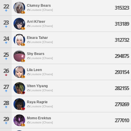
22
Clumsy Bears
315323
Louisoix [Chaos]
23
Arri Ki'teer
313189
Louisoix [Chaos]
24
Eleara Tahar
312732
Louisoix [Chaos]
25
Shy Bears
294875
Louisoix [Chaos]
26
Lila Leen
293154
Louisoix [Chaos]
27
Viten Yiyang
282155
Louisoix [Chaos]
28
Raya Ragrie
279269
Louisoix [Chaos]
29
Momo Erektus
277010
Louisoix [Chaos]