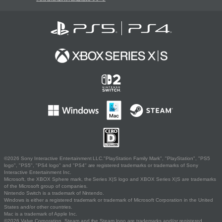
©2026 Sony Interactive Entertainment LLC."PlayStation Family Mark", "PlayStation", "PS5
logo", "PS5", "PS4 logo" and "PS4" are registered trademarks or trademarks of Sony
Interactive Entertainment Inc.
Microsoft, the XBOX Sphere mark, the Series X|S logo and XBOX Series X|S are trademarks
of the Microsoft group of companies.
Nintendo Switch is a trademark of Nintendo.
Windows is either a registered trademark or trademark of Microsoft Corporation in the United
States and/or other countries.
Mac is a trademark of Apple Inc.
©2026 Valve Corporation. Steam and the Steam logo are trademarks and/or registered