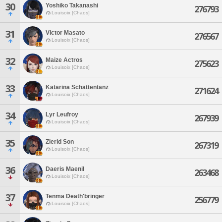
30
Yoshiko Takanashi
276793
Louisoix [Chaos]
31
Victor Masato
276567
Louisoix [Chaos]
32
Maize Actros
275623
Louisoix [Chaos]
33
Katarina Schattentanz
271624
Louisoix [Chaos]
34
Lyr Leufroy
267939
Louisoix [Chaos]
35
Zierid Son
267319
Louisoix [Chaos]
36
Daeris Maenil
263468
Louisoix [Chaos]
37
Tenma Death'bringer
256779
Louisoix [Chaos]