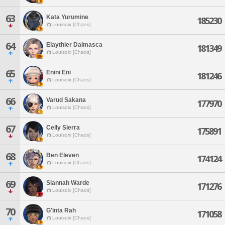
63
Kata Yurumine
185230
Louisoix [Chaos]
64
Elaythier Dalmasca
181349
Louisoix [Chaos]
65
Enini Eni
181246
Louisoix [Chaos]
66
Varud Sakana
177970
Louisoix [Chaos]
67
Celly Sierra
175891
Louisoix [Chaos]
68
Ben Eleven
174124
Louisoix [Chaos]
69
Siannah Warde
171276
Louisoix [Chaos]
70
G'inta Rah
171058
Louisoix [Chaos]