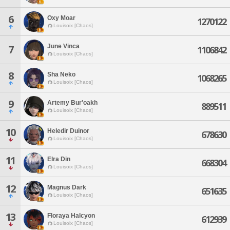
6
Oxy Moar
1270122
Louisoix [Chaos]
June Vinca
7
1106842
Louisoix [Chaos]
8
Sha Neko
1068265
Louisoix [Chaos]
9
Artemy Bur'oakh
889511
Louisoix [Chaos]
10
Heledir Duinor
678630
Louisoix [Chaos]
11
Elra Din
668304
Louisoix [Chaos]
12
Magnus Dark
651635
Louisoix [Chaos]
13
Floraya Halcyon
612939
Louisoix [Chaos]