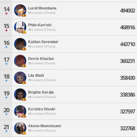
14
Lucid Moonbane
494002
Louisoix [Chaos]
15
Philo Kart'eki
468916
Louisoix [Chaos]
16
Kahlan Serendair
443710
Louisoix [Chaos]
17
Derris Kharlan
360231
Louisoix [Chaos]
18
Lila Wald
358430
Louisoix [Chaos]
19
Brigitte Dei-ijla
338386
Louisoix [Chaos]
20
Ku'shiro Otsuki
327597
Louisoix [Chaos]
21
Akeno Momotsumi
322768
Louisoix [Chaos]