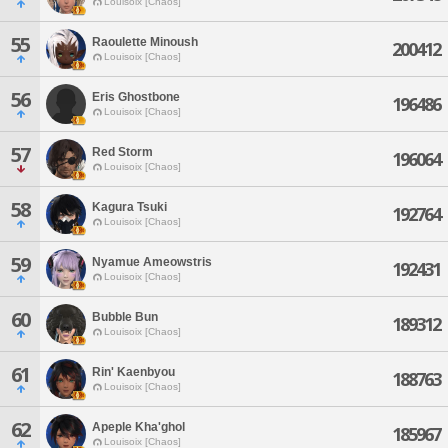
Louisoix [Chaos]
55
Raoulette Minoush
200412
Louisoix [Chaos]
56
Eris Ghostbone
196486
Louisoix [Chaos]
57
Red Storm
196064
Louisoix [Chaos]
58
Kagura Tsuki
192764
Louisoix [Chaos]
59
Nyamue Ameowstris
192431
Louisoix [Chaos]
60
Bubble Bun
189312
Louisoix [Chaos]
61
Rin' Kaenbyou
188763
Louisoix [Chaos]
62
Apeple Kha'ghol
185967
Louisoix [Chaos]