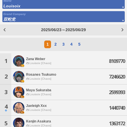
World
Louisoix
Grand Company
双蛇党
2025/06/23～2025/06/29
1
2
3
4
5
Zana Weber
1
8109770
Louisoix [Chaos]
Rosanes Tsukumo
2
7246620
Louisoix [Chaos]
Maya Sakuraba
3
2599393
Louisoix [Chaos]
4
Jaeleigh Xxx
1440740
Louisoix [Chaos]
Kenjin Asakura
5
1363172
Louisoix [Chaos]