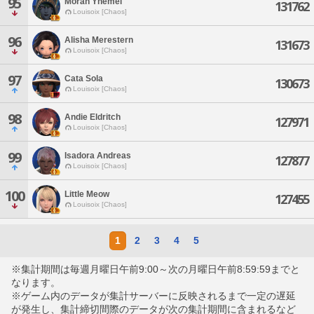
95
Moran Ynemei
131762
Louisoix [Chaos]
96
Alisha Merestern
131673
Louisoix [Chaos]
97
Cata Sola
130673
Louisoix [Chaos]
98
Andie Eldritch
127971
Louisoix [Chaos]
99
Isadora Andreas
127877
Louisoix [Chaos]
100
Little Meow
127455
Louisoix [Chaos]
1
2
3
4
5
※集計期間は毎週月曜日午前9:00～次の月曜日午前8:59:59までと
なります。
※ゲーム内のデータが集計サーバーに反映されるまで一定の遅延
が発生し、集計締切間際のデータが次の集計期間に含まれるなど