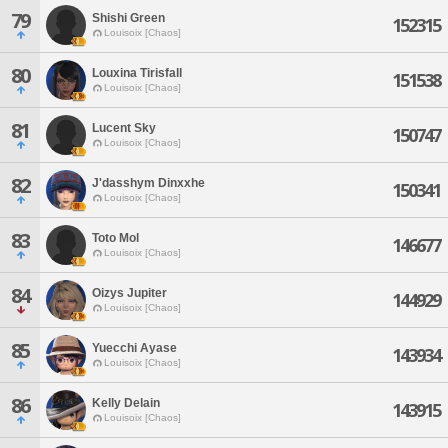
79
Shishi Green
152315
Louisoix [Chaos]
80
Louxina Tirisfall
151538
Louisoix [Chaos]
81
Lucent Sky
150747
Louisoix [Chaos]
82
J'dasshym Dinxxhe
150341
Louisoix [Chaos]
83
Toto Mol
146677
Louisoix [Chaos]
84
Oizys Jupiter
144929
Louisoix [Chaos]
85
Yuecchi Ayase
143934
Louisoix [Chaos]
86
Kelly Delain
143915
Louisoix [Chaos]