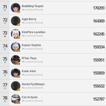
71
Bubbling Teapot
170293
Louisoix [Chaos]
72
Agla Berry
164369
Louisoix [Chaos]
73
Kind'hra Lavellan
162245
Louisoix [Chaos]
74
Kaiser Daisho
159334
Louisoix [Chaos]
75
R'haz Taya
155951
Louisoix [Chaos]
76
Katie Aimi
155859
Louisoix [Chaos]
77
Guriel Fyrlihtwyn
155632
Louisoix [Chaos]
78
Cat Aclysm
152787
Louisoix [Chaos]