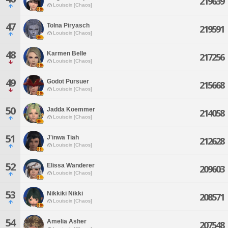
219639
Louisoix [Chaos]
47
Tolna Piryasch
219591
Louisoix [Chaos]
48
Karmen Belle
217256
Louisoix [Chaos]
49
Godot Pursuer
215668
Louisoix [Chaos]
50
Jadda Koemmer
214058
Louisoix [Chaos]
51
J'inwa Tiah
212628
Louisoix [Chaos]
52
Elissa Wanderer
209603
Louisoix [Chaos]
53
Nikkiki Nikki
208571
Louisoix [Chaos]
54
Amelia Asher
207548