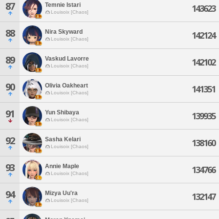
87
Temnie Istari
143623
Louisoix [Chaos]
88
Nira Skyward
142124
Louisoix [Chaos]
89
Vaskud Lavorre
142102
Louisoix [Chaos]
90
Olivia Oakheart
141351
Louisoix [Chaos]
91
Yun Shibaya
139935
Louisoix [Chaos]
92
Sasha Kelari
138160
Louisoix [Chaos]
93
Annie Maple
134766
Louisoix [Chaos]
94
Mizya Uu'ra
132147
Louisoix [Chaos]