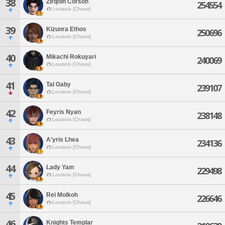
38
Zirqoin Corson
254554
Louisoix [Chaos]
39
Kizunra Ethos
250696
Louisoix [Chaos]
40
Mikachi Rokuyari
240069
Louisoix [Chaos]
41
Tal Gaby
239107
Louisoix [Chaos]
42
Feyris Nyan
238148
Louisoix [Chaos]
43
A'yris Lhea
234136
Louisoix [Chaos]
44
Lady Yam
229498
Louisoix [Chaos]
45
Rei Molkoh
226646
Louisoix [Chaos]
46
Knights Templar