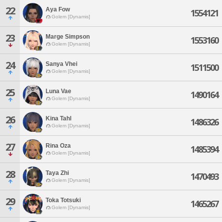
22
Aya Fow
1554121
Golem [Dynamis]
23
Marge Simpson
1553160
Golem [Dynamis]
24
Sanya Vhei
1511500
Golem [Dynamis]
25
Luna Vae
1490164
Golem [Dynamis]
26
Kina Tahl
1486326
Golem [Dynamis]
27
Rina Oza
1485394
Golem [Dynamis]
28
Taya Zhi
1470493
Golem [Dynamis]
29
Toka Totsuki
1465267
Golem [Dynamis]