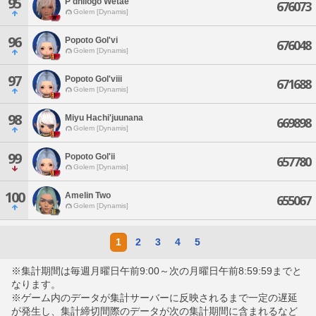
95
P'dhilogo Wetae
676073
Golem [Dynamis]
96
Popoto Gol'vi
676048
Golem [Dynamis]
97
Popoto Gol'viii
671688
Golem [Dynamis]
98
Miyu Hachi'juunana
669898
Golem [Dynamis]
99
Popoto Gol'ii
657780
Golem [Dynamis]
100
Amelin Two
655067
Golem [Dynamis]
1
2
3
4
5
※集計期間は毎週月曜日午前9:00～次の月曜日午前8:59:59までと
なります。
※ゲーム内のデータが集計サーバーに反映されるまで一定の遅延
が発生し、集計締切間際のデータが次の集計期間に含まれるなど