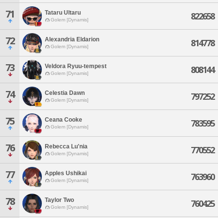
71
Tataru Ultaru
822658
Golem [Dynamis]
72
Alexandria Eldarion
814778
Golem [Dynamis]
73
Veldora Ryuu-tempest
808144
Golem [Dynamis]
74
Celestia Dawn
797252
Golem [Dynamis]
75
Ceana Cooke
783595
Golem [Dynamis]
76
Rebecca Lu'nia
770552
Golem [Dynamis]
77
Apples Ushikai
763960
Golem [Dynamis]
78
Taylor Two
760425
Golem [Dynamis]