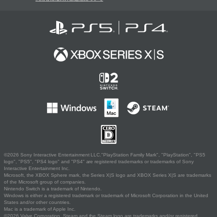
©2026 Sony Interactive Entertainment LLC."PlayStation Family Mark", "PlayStation", "PS5
logo", "PS5", "PS4 logo" and "PS4" are registered trademarks or trademarks of Sony
Interactive Entertainment Inc.
Microsoft, the XBOX Sphere mark, the Series X|S logo and XBOX Series X|S are trademarks
of the Microsoft group of companies.
Nintendo Switch is a trademark of Nintendo.
Windows is either a registered trademark or trademark of Microsoft Corporation in the United
States and/or other countries.
Mac is a trademark of Apple Inc.
©2026 Valve Corporation. Steam and the Steam logo are trademarks and/or registered