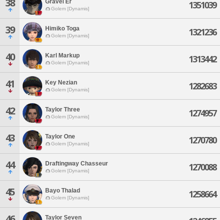
38
Gravel Er
1351039
Golem [Dynamis]
39
Himiko Toga
1321236
Golem [Dynamis]
40
Karl Markup
1313442
Golem [Dynamis]
41
Key Nezian
1282683
Golem [Dynamis]
42
Taylor Three
1274957
Golem [Dynamis]
43
Taylor One
1270780
Golem [Dynamis]
44
Draftingway Chasseur
1270088
Golem [Dynamis]
45
Bayo Thalad
1258664
Golem [Dynamis]
46
Taylor Seven