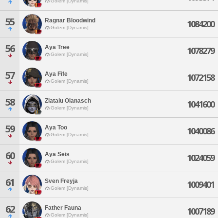
Golem [Dynamis]
55
Ragnar Bloodwind
1084200
Golem [Dynamis]
56
Aya Tree
1078279
Golem [Dynamis]
57
Aya Fife
1072158
Golem [Dynamis]
58
Zlataiu Olanasch
1041600
Golem [Dynamis]
59
Aya Too
1040086
Golem [Dynamis]
60
Aya Seis
1024059
Golem [Dynamis]
61
Sven Freyja
1009401
Golem [Dynamis]
62
Father Fauna
1007189
Golem [Dynamis]