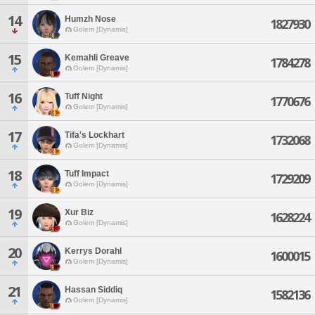
14
Humzh Nose
1827930
Golem [Dynamis]
15
Kemahli Greave
1784278
Golem [Dynamis]
16
Tuff Night
1770676
Golem [Dynamis]
17
Tifa's Lockhart
1732068
Golem [Dynamis]
18
Tuff Impact
1729209
Golem [Dynamis]
19
Xur Biz
1628224
Golem [Dynamis]
20
Kerrys Dorahl
1600015
Golem [Dynamis]
21
Hassan Siddiq
1582136
Golem [Dynamis]