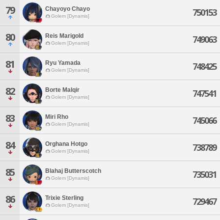
79
Chayoyo Chayo
750153
Golem [Dynamis]
80
Reis Marigold
749063
Golem [Dynamis]
81
Ryu Yamada
748425
Golem [Dynamis]
82
Borte Malqir
747541
Golem [Dynamis]
83
Miri Rho
745066
Golem [Dynamis]
84
Orghana Hotgo
738789
Golem [Dynamis]
85
Blahaj Butterscotch
735031
Golem [Dynamis]
86
Trixie Sterling
729467
Golem [Dynamis]