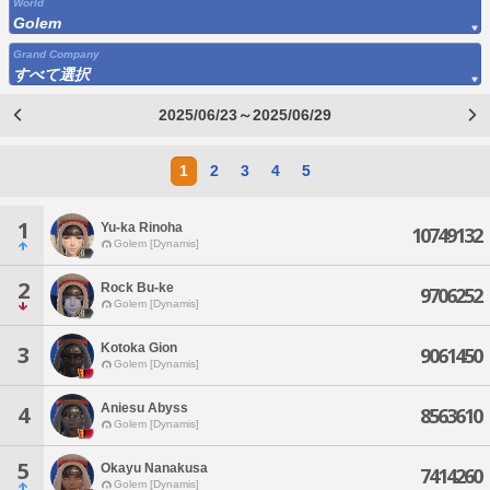
World
Golem
Grand Company
すべて選択
2025/06/23～2025/06/29
1
2
3
4
5
1
Yu-ka Rinoha
10749132
Golem [Dynamis]
2
Rock Bu-ke
9706252
Golem [Dynamis]
Kotoka Gion
3
9061450
Golem [Dynamis]
Aniesu Abyss
4
8563610
Golem [Dynamis]
5
Okayu Nanakusa
7414260
Golem [Dynamis]