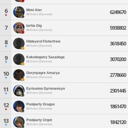
6
Mimi Ater
6249670
Golem [Dynamis]
Iorhis Dig
7
5938802
Golem [Dynamis]
8
Hildeyerd Fisherfrew
3618450
Golem [Dynamis]
9
Kokodogatry Sasadoga
3070200
Golem [Dynamis]
10
Gorynyagre Amarya
2778660
Golem [Dynamis]
11
Eyrisunno Gyrmoensyn
2301445
Golem [Dynamis]
12
Poolparty Gragas
1861470
Golem [Dynamis]
13
Poolparty Urgot
1842120
Golem [Dynamis]