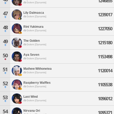
1246855
Golem [Dynamis]
47
Lily Dalmasca
1239017
Golem [Dynamis]
48
Rini Yukimura
1227050
Golem [Dynamis]
49
The Golden
1215180
Golem [Dynamis]
50
Aya Seven
1153498
Golem [Dynamis]
51
Mathew Withonetea
1120014
Golem [Dynamis]
52
Raspberry Waffles
1105538
Golem [Dynamis]
53
Last Wind
1096012
Golem [Dynamis]
54
Nirvana Ori
1095371