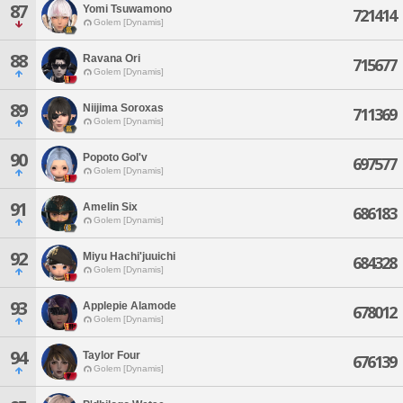
87
Yomi Tsuwamono
721414
Golem [Dynamis]
88
Ravana Ori
715677
Golem [Dynamis]
89
Niijima Soroxas
711369
Golem [Dynamis]
90
Popoto Gol'v
697577
Golem [Dynamis]
91
Amelin Six
686183
Golem [Dynamis]
92
Miyu Hachi'juuichi
684328
Golem [Dynamis]
93
Applepie Alamode
678012
Golem [Dynamis]
94
Taylor Four
676139
Golem [Dynamis]