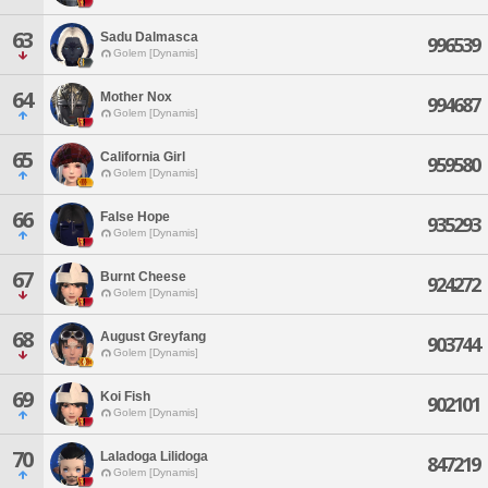
63
Sadu Dalmasca
996539
Golem [Dynamis]
64
Mother Nox
994687
Golem [Dynamis]
65
California Girl
959580
Golem [Dynamis]
66
False Hope
935293
Golem [Dynamis]
67
Burnt Cheese
924272
Golem [Dynamis]
68
August Greyfang
903744
Golem [Dynamis]
69
Koi Fish
902101
Golem [Dynamis]
70
Laladoga Lilidoga
847219
Golem [Dynamis]