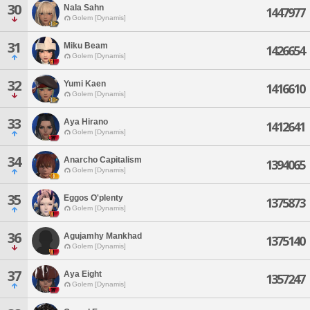
30
Nala Sahn
1447977
Golem [Dynamis]
31
Miku Beam
1426654
Golem [Dynamis]
32
Yumi Kaen
1416610
Golem [Dynamis]
33
Aya Hirano
1412641
Golem [Dynamis]
34
Anarcho Capitalism
1394065
Golem [Dynamis]
35
Eggos O'plenty
1375873
Golem [Dynamis]
36
Agujamhy Mankhad
1375140
Golem [Dynamis]
37
Aya Eight
1357247
Golem [Dynamis]