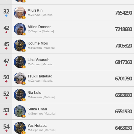
32
Miuri Rin
7654290
Zurvan [Materia]
42
Alfine Donner
7218680
Sophia [Materia]
45
Koume Mori
7005320
Ravana [Materia]
47
Lina Vetasch
6817360
Zurvan [Materia]
50
Tsuki Halleuad
6701790
Zurvan [Materia]
52
Nia Lulu
6583680
Ravana [Materia]
53
Shika Chan
6551930
Sephirot [Materia]
54
Yuz Hutaba
6463030
Sephirot [Materia]