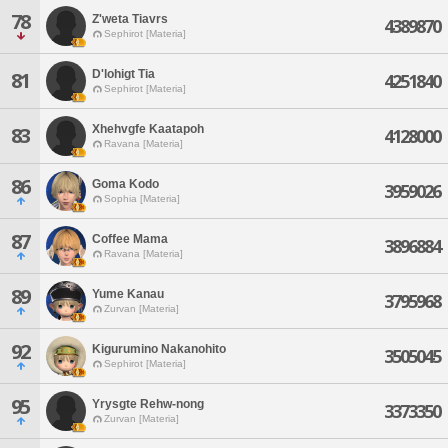
78
Z'weta Tiavrs
4389870
Sephirot [Materia]
D'lohigt Tia
81
4251840
Sephirot [Materia]
Xhehvgfe Kaatapoh
83
4128000
Ravana [Materia]
86
Goma Kodo
3959026
Sophia [Materia]
87
Coffee Mama
3896884
Ravana [Materia]
89
Yume Kanau
3795968
Zurvan [Materia]
92
Kigurumino Nakanohito
3505045
Sephirot [Materia]
95
Yrysgte Rehw-nong
3373350
Zurvan [Materia]