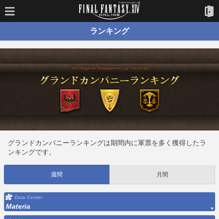
ランキング
グランドカンパニーランキングは期間内に軍票を多く獲得したラ
ンキングです。
週間
月間
Data Center
Materia