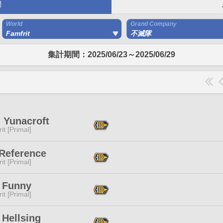
間
World
Grand Company
Famfrit
不滅隊
集計期間：2025/06/23～2025/06/29
 Yunacroft
it [Primal]
 Reference
it [Primal]
 Funny
it [Primal]
 Hellsing