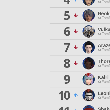
Famfr
5
Reok
Famfr
6
Vulk
Famfr
7
Araz
Famfr
8
Thor
Famfr
9
Kairi
Famfr
10
Leon
Famfr
Shak