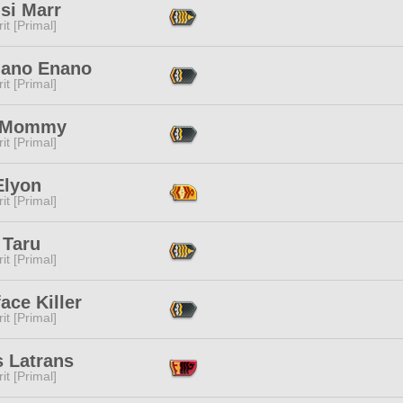
isi Marr
it [Primal]
ano Enano
it [Primal]
 Mommy
it [Primal]
Elyon
it [Primal]
 Taru
it [Primal]
ace Killer
it [Primal]
s Latrans
it [Primal]