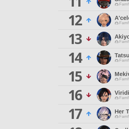
11
Famfr
12
A'ce
Famfr
13
Akiy
Famfr
14
Tats
Famfr
15
Mekiv
Famfr
16
Viri
Famfr
17
Her 
Famfr