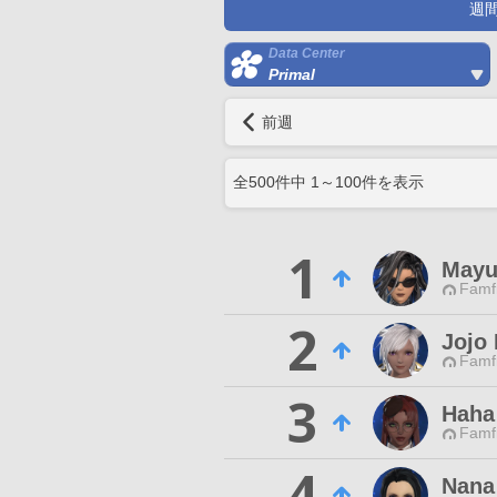
週
Data Center
Primal
前週
全
500
件中
1
～
100
件を表示
1
Mayu
Famfr
2
Jojo
Famfr
3
Haha
Famfr
4
Nana