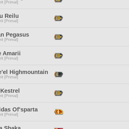
it [Primal]
u Reilu
it [Primal]
an Pegasus
it [Primal]
e Amarii
it [Primal]
e'el Highmountain
it [Primal]
 Kestrel
it [Primal]
idas Of'sparta
it [Primal]
a Shaka