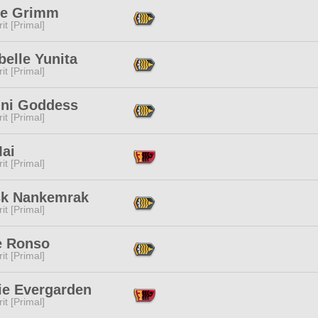
e Grimm
it [Primal]
elle Yunita
it [Primal]
ni Goddess
it [Primal]
Mai
it [Primal]
sk Nankemrak
it [Primal]
e Ronso
it [Primal]
ie Evergarden
it [Primal]