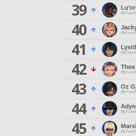
39
Lu'c
Famfr
40
Jack
Famfr
41
Lysit
Famfr
42
Thea
Famfr
43
Oz Gj
Famfr
44
Adyn
Famfr
45
Mars
Famfr