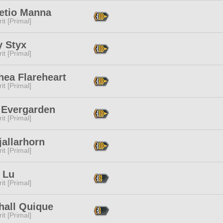
retio Manna
it [Primal]
y Styx
it [Primal]
hea Flareheart
it [Primal]
 Evergarden
it [Primal]
allarhorn
it [Primal]
 Lu
it [Primal]
hall Quique
it [Primal]