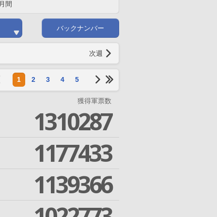
月間
バックナンバー
次週
1
2
3
4
5
獲得軍票数
1310287
1177433
1139366
1022773