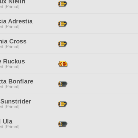
ux Nielin
it [Primal]
ia Adrestia
it [Primal]
nia Cross
it [Primal]
e Ruckus
it [Primal]
ta Bonflare
it [Primal]
 Sunstrider
it [Primal]
 Ula
it [Primal]