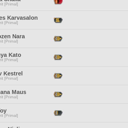
it [Primal]
les Karvasalon
it [Primal]
ozen Nara
it [Primal]
uya Kato
it [Primal]
 Kestrel
it [Primal]
diana Maus
it [Primal]
Toy
it [Primal]