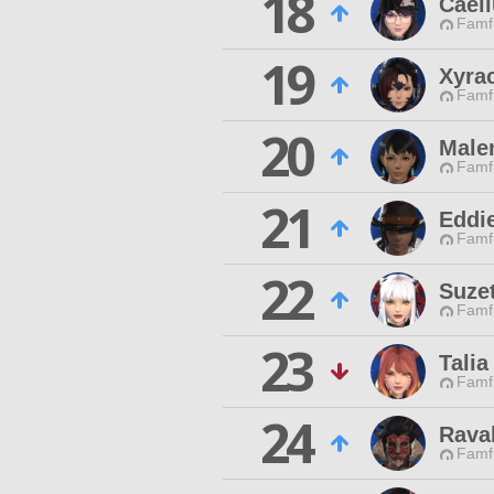
18
Caell
Famfr
19
Xyrac
Famfr
20
Male
Famfr
21
Eddi
Famfr
22
Suzet
Famfr
23
Talia
Famfr
24
Raval
Famfr