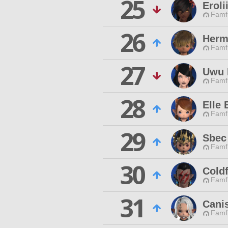
25
Eroli
Famfr
26
Herm
Famfr
27
Uwu
Famfr
28
Elle 
Famfr
29
Sbec
Famfr
30
Coldf
Famfr
31
Cani
Famfr