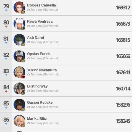
79
Dolores Camellia
169312
Tonberry [Elemental]
80
Reiya Vonfreya
166673
Tonberry [Elemental]
81
Ash Darei
165815
Tonberry [Elemental]
82
Opalus Eurelt
165666
Tonberry [Elemental]
83
Yukino Nakamura
162644
Tonberry [Elemental]
84
Lusting Way
160714
Tonberry [Elemental]
85
Gusion Rebake
158296
Tonberry [Elemental]
86
Marika Blitz
158245
Tonberry [Elemental]