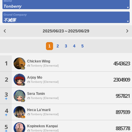
World
Tonberry
Grand Company
不滅隊
2025/06/23～2025/06/29
1
2
3
4
5
Chicken Wing
1
4543623
Tonberry [Elemental]
Arjoy Mo
2
2304909
Tonberry [Elemental]
3
Sera Tonin
957821
Tonberry [Elemental]
4
Heca La'marii
897939
Tonberry [Elemental]
5
Kopinekos Kanpai
885778
Tonberry [Elemental]