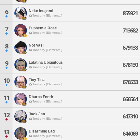
6
Neko Inugami
855921
Tonberry [Elemental]
7
Euphemia Rose
713682
Tonberry [Elemental]
8
Not Vasi
679138
Tonberry [Elemental]
9
Lalatina Ubiquitous
678130
Tonberry [Elemental]
10
Tiny Tina
676533
Tonberry [Elemental]
11
Dhurna Fenrir
666564
Tonberry [Elemental]
12
Jack Jan
647310
Tonberry [Elemental]
13
Disarming Lad
644069
Tonberry [Elemental]