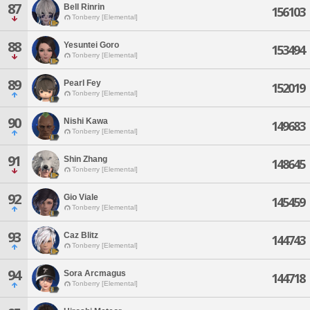
87
Bell Rinrin
156103
Tonberry [Elemental]
88
Yesuntei Goro
153494
Tonberry [Elemental]
89
Pearl Fey
152019
Tonberry [Elemental]
90
Nishi Kawa
149683
Tonberry [Elemental]
91
Shin Zhang
148645
Tonberry [Elemental]
92
Gio Viale
145459
Tonberry [Elemental]
93
Caz Blitz
144743
Tonberry [Elemental]
94
Sora Arcmagus
144718
Tonberry [Elemental]