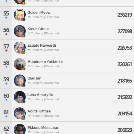
Tonberry [Elemental]
55
Golden Meow
236219
Tonberry [Elemental]
56
Kloun Circus
227098
Tonberry [Elemental]
57
Zagato Rayearth
226753
Tonberry [Elemental]
58
Murakumo Yukiwaka
220261
Tonberry [Elemental]
59
Glad Ian
218165
Tonberry [Elemental]
60
Luna Amaryllis
215692
Tonberry [Elemental]
61
Acute Kittnee
209154
Tonberry [Elemental]
62
Ekkusu Messatsu
206029
Tonberry [Elemental]