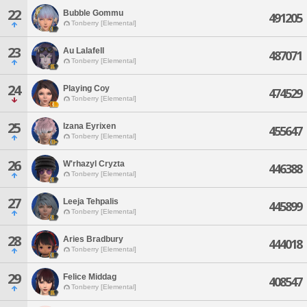
22
Bubble Gommu
491205
Tonberry [Elemental]
23
Au Lalafell
487071
Tonberry [Elemental]
24
Playing Coy
474529
Tonberry [Elemental]
25
Izana Eyrixen
455647
Tonberry [Elemental]
26
W'rhazyl Cryzta
446388
Tonberry [Elemental]
27
Leeja Tehpalis
445899
Tonberry [Elemental]
28
Aries Bradbury
444018
Tonberry [Elemental]
29
Felice Middag
408547
Tonberry [Elemental]