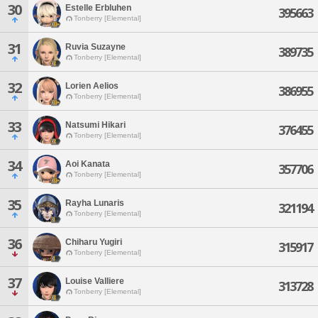
30
Estelle Erbluhen
395663
Tonberry [Elemental]
31
Ruvia Suzayne
389735
Tonberry [Elemental]
32
Lorien Aelios
386955
Tonberry [Elemental]
33
Natsumi Hikari
376455
Tonberry [Elemental]
34
Aoi Kanata
357706
Tonberry [Elemental]
35
Rayha Lunaris
321194
Tonberry [Elemental]
36
Chiharu Yugiri
315917
Tonberry [Elemental]
37
Louise Valliere
313728
Tonberry [Elemental]