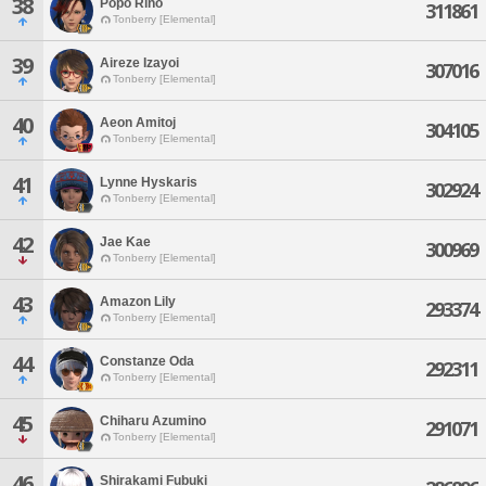
38
Popo Rino
311861
Tonberry [Elemental]
39
Aireze Izayoi
307016
Tonberry [Elemental]
40
Aeon Amitoj
304105
Tonberry [Elemental]
41
Lynne Hyskaris
302924
Tonberry [Elemental]
42
Jae Kae
300969
Tonberry [Elemental]
43
Amazon Lily
293374
Tonberry [Elemental]
44
Constanze Oda
292311
Tonberry [Elemental]
45
Chiharu Azumino
291071
Tonberry [Elemental]
46
Shirakami Fubuki