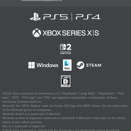
©2026 Sony Interactive Entertainment LLC."PlayStation Family Mark", "PlayStation", "PS5
logo", "PS5", "PS4 logo" and "PS4" are registered trademarks or trademarks of Sony
Interactive Entertainment Inc.
Microsoft, the XBOX Sphere mark, the Series X|S logo and XBOX Series X|S are trademarks
of the Microsoft group of companies.
Nintendo Switch is a trademark of Nintendo.
Windows is either a registered trademark or trademark of Microsoft Corporation in the United
States and/or other countries.
Mac is a trademark of Apple Inc.
©2026 Valve Corporation. Steam and the Steam logo are trademarks and/or registered