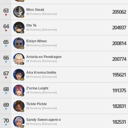
63
Miss Steak
205062
Tonberry [Elemental]
64
Ote Te
204937
Tonberry [Elemental]
65
Eislyn Winoc
200814
Tonberry [Elemental]
66
Artoria-ex Pendragon
200774
Tonberry [Elemental]
67
Aira Kremschnitte
195621
Tonberry [Elemental]
68
Z'erina Leight
191375
Tonberry [Elemental]
69
Tickle Pickle
182831
Tonberry [Elemental]
70
Sandy Sweet-agent-s
182531
Tonberry [Elemental]