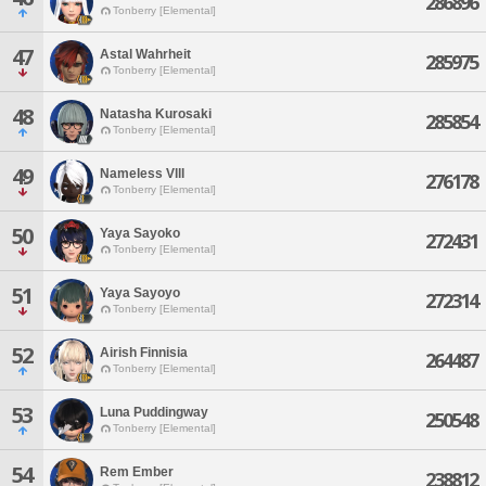
286896
Tonberry [Elemental]
47
Astal Wahrheit
285975
Tonberry [Elemental]
48
Natasha Kurosaki
285854
Tonberry [Elemental]
49
Nameless Vlll
276178
Tonberry [Elemental]
50
Yaya Sayoko
272431
Tonberry [Elemental]
51
Yaya Sayoyo
272314
Tonberry [Elemental]
52
Airish Finnisia
264487
Tonberry [Elemental]
53
Luna Puddingway
250548
Tonberry [Elemental]
54
Rem Ember
238812