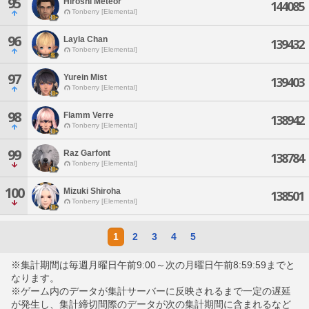
95
Hiroshi Meteor
144085
Tonberry [Elemental]
96
Layla Chan
139432
Tonberry [Elemental]
97
Yurein Mist
139403
Tonberry [Elemental]
98
Flamm Verre
138942
Tonberry [Elemental]
99
Raz Garfont
138784
Tonberry [Elemental]
100
Mizuki Shiroha
138501
Tonberry [Elemental]
1
2
3
4
5
※集計期間は毎週月曜日午前9:00～次の月曜日午前8:59:59までと
なります。
※ゲーム内のデータが集計サーバーに反映されるまで一定の遅延
が発生し、集計締切間際のデータが次の集計期間に含まれるなど