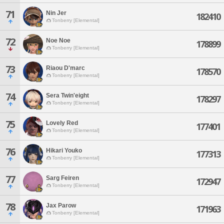
71
Nin Jer
182410
Tonberry [Elemental]
72
Noe Noe
178899
Tonberry [Elemental]
73
Riaou D'marc
178570
Tonberry [Elemental]
74
Sera Twin'eight
178297
Tonberry [Elemental]
75
Lovely Red
177401
Tonberry [Elemental]
76
Hikari Youko
177313
Tonberry [Elemental]
77
Sarg Feiren
172947
Tonberry [Elemental]
78
Jax Parow
171963
Tonberry [Elemental]