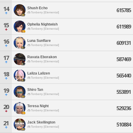
14
Shush Echo
615785
Tonberry [Elemental]
15
Ophelia Nightwish
611989
Tonberry [Elemental]
16
Luna Sunflare
609131
Tonberry [Elemental]
17
Ravata Eborakon
587469
Tonberry [Elemental]
18
Laliza Lalizen
565440
Tonberry [Elemental]
19
Shiro Tan
553891
Tonberry [Elemental]
20
Teresa Night
529236
Tonberry [Elemental]
21
Jack Skellington
510884
Tonberry [Elemental]