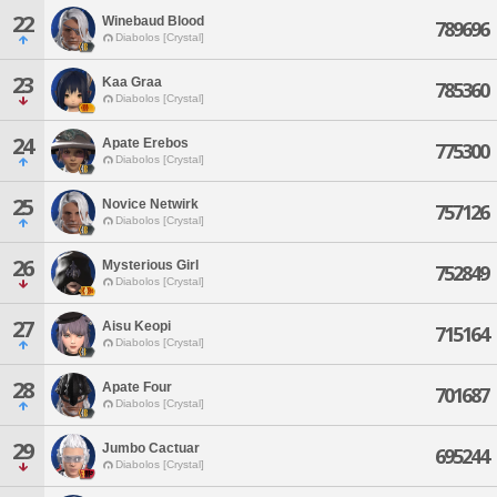
22
Winebaud Blood
789696
Diabolos [Crystal]
23
Kaa Graa
785360
Diabolos [Crystal]
24
Apate Erebos
775300
Diabolos [Crystal]
25
Novice Netwirk
757126
Diabolos [Crystal]
26
Mysterious Girl
752849
Diabolos [Crystal]
27
Aisu Keopi
715164
Diabolos [Crystal]
28
Apate Four
701687
Diabolos [Crystal]
29
Jumbo Cactuar
695244
Diabolos [Crystal]