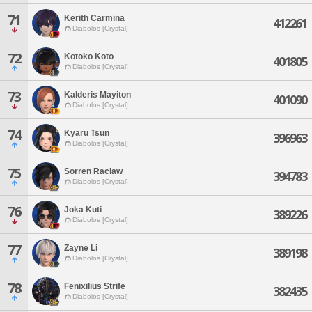
71
Kerith Carmina
412261
Diabolos [Crystal]
72
Kotoko Koto
401805
Diabolos [Crystal]
73
Kalderis Mayiton
401090
Diabolos [Crystal]
74
Kyaru Tsun
396963
Diabolos [Crystal]
75
Sorren Raclaw
394783
Diabolos [Crystal]
76
Joka Kuti
389226
Diabolos [Crystal]
77
Zayne Li
389198
Diabolos [Crystal]
78
Fenixilius Strife
382435
Diabolos [Crystal]