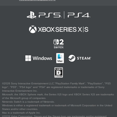
©2026 Sony Interactive Entertainment LLC."PlayStation Family Mark", "PlayStation", "PS5
logo", "PS5", "PS4 logo" and "PS4" are registered trademarks or trademarks of Sony
Interactive Entertainment Inc.
Microsoft, the XBOX Sphere mark, the Series X|S logo and XBOX Series X|S are trademarks
of the Microsoft group of companies.
Nintendo Switch is a trademark of Nintendo.
Windows is either a registered trademark or trademark of Microsoft Corporation in the United
States and/or other countries.
Mac is a trademark of Apple Inc.
©2026 Valve Corporation. Steam and the Steam logo are trademarks and/or registered