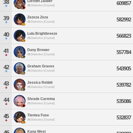
38
Lorzdin Zauber
609857
Diabolos [Crystal]
39
Zezeza Zeza
582992
Diabolos [Crystal]
40
Lulu Brightbreeze
566823
Diabolos [Crystal]
41
Dany Brewer
557784
Diabolos [Crystal]
42
Graham Graves
543905
Diabolos [Crystal]
43
Jessica Rebbit
539782
Diabolos [Crystal]
44
Shrade Carmina
535086
Diabolos [Crystal]
45
Tientea Fuse
532837
Diabolos [Crystal]
46
Kana West