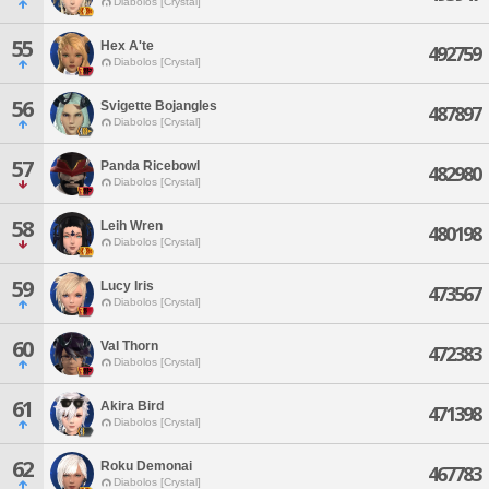
Diabolos [Crystal]
55
Hex A'te
492759
Diabolos [Crystal]
56
Svigette Bojangles
487897
Diabolos [Crystal]
57
Panda Ricebowl
482980
Diabolos [Crystal]
58
Leih Wren
480198
Diabolos [Crystal]
59
Lucy Iris
473567
Diabolos [Crystal]
60
Val Thorn
472383
Diabolos [Crystal]
61
Akira Bird
471398
Diabolos [Crystal]
62
Roku Demonai
467783
Diabolos [Crystal]