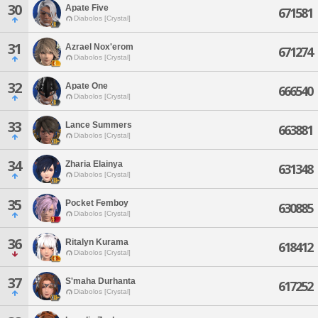
30
Apate Five
671581
Diabolos [Crystal]
31
Azrael Nox'erom
671274
Diabolos [Crystal]
32
Apate One
666540
Diabolos [Crystal]
33
Lance Summers
663881
Diabolos [Crystal]
34
Zharia Elainya
631348
Diabolos [Crystal]
35
Pocket Femboy
630885
Diabolos [Crystal]
36
Ritalyn Kurama
618412
Diabolos [Crystal]
37
S'maha Durhanta
617252
Diabolos [Crystal]