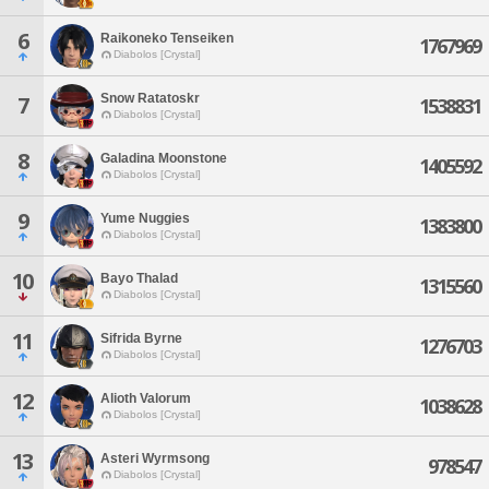
6
Raikoneko Tenseiken
1767969
Diabolos [Crystal]
Snow Ratatoskr
7
1538831
Diabolos [Crystal]
8
Galadina Moonstone
1405592
Diabolos [Crystal]
9
Yume Nuggies
1383800
Diabolos [Crystal]
10
Bayo Thalad
1315560
Diabolos [Crystal]
11
Sifrida Byrne
1276703
Diabolos [Crystal]
12
Alioth Valorum
1038628
Diabolos [Crystal]
13
Asteri Wyrmsong
978547
Diabolos [Crystal]