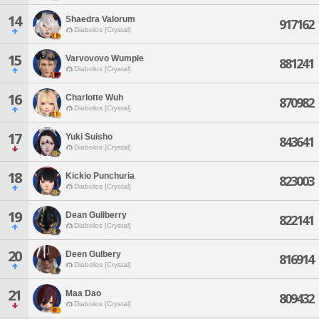
14
Shaedra Valorum
917162
Diabolos [Crystal]
15
Varvovovo Wumple
881241
Diabolos [Crystal]
16
Charlotte Wuh
870982
Diabolos [Crystal]
17
Yuki Suisho
843641
Diabolos [Crystal]
18
Kickio Punchuria
823003
Diabolos [Crystal]
19
Dean Gullberry
822141
Diabolos [Crystal]
20
Deen Gulbery
816914
Diabolos [Crystal]
21
Maa Dao
809432
Diabolos [Crystal]