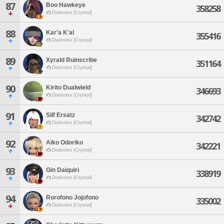
87
Boo Hawkeye
358258
Diabolos [Crystal]
88
Kar'a K'al
355416
Diabolos [Crystal]
89
Xyrald Ruinscribe
351164
Diabolos [Crystal]
90
Kirito Dualwield
346693
Diabolos [Crystal]
91
Silf Ersatz
342742
Diabolos [Crystal]
92
Aiko Odoriko
342221
Diabolos [Crystal]
93
Gin Daiquiri
338919
Diabolos [Crystal]
94
Rorofono Jojofono
335002
Diabolos [Crystal]