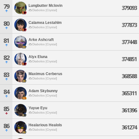
79
Lungbutter Mclovin
379093
Diabolos [Crystal]
80
Calamea Lestahlm
377873
Diabolos [Crystal]
81
Arke Ashcraft
377448
Diabolos [Crystal]
82
Alyx Eluna
374851
Diabolos [Crystal]
83
Maximus Cerberus
368588
Diabolos [Crystal]
84
Adam Skybunny
365311
Diabolos [Crystal]
85
Yuyue Eyu
361396
Diabolos [Crystal]
86
Healarious Healols
361274
Diabolos [Crystal]