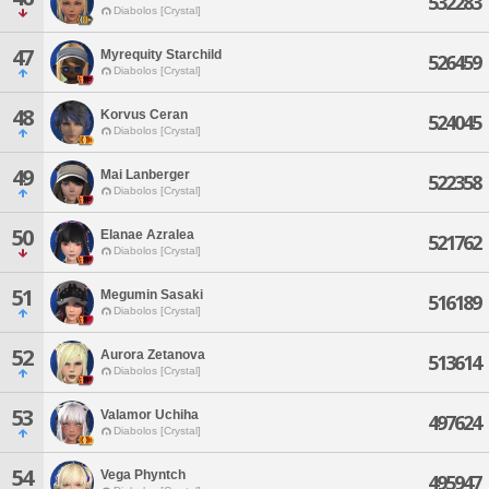
532283
Diabolos [Crystal]
47
Myrequity Starchild
526459
Diabolos [Crystal]
48
Korvus Ceran
524045
Diabolos [Crystal]
49
Mai Lanberger
522358
Diabolos [Crystal]
50
Elanae Azralea
521762
Diabolos [Crystal]
51
Megumin Sasaki
516189
Diabolos [Crystal]
52
Aurora Zetanova
513614
Diabolos [Crystal]
53
Valamor Uchiha
497624
Diabolos [Crystal]
54
Vega Phyntch
495947