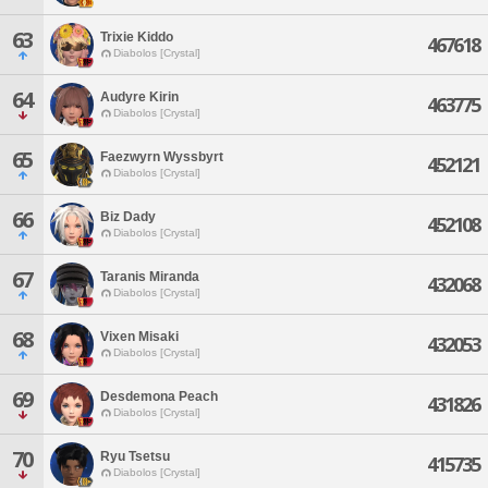
63
Trixie Kiddo
467618
Diabolos [Crystal]
64
Audyre Kirin
463775
Diabolos [Crystal]
65
Faezwyrn Wyssbyrt
452121
Diabolos [Crystal]
66
Biz Dady
452108
Diabolos [Crystal]
67
Taranis Miranda
432068
Diabolos [Crystal]
68
Vixen Misaki
432053
Diabolos [Crystal]
69
Desdemona Peach
431826
Diabolos [Crystal]
70
Ryu Tsetsu
415735
Diabolos [Crystal]