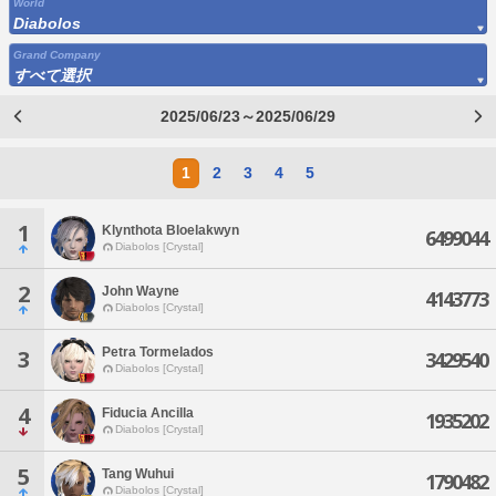
World
Diabolos
Grand Company
すべて選択
2025/06/23～2025/06/29
1
2
3
4
5
1
Klynthota Bloelakwyn
6499044
Diabolos [Crystal]
2
John Wayne
4143773
Diabolos [Crystal]
Petra Tormelados
3
3429540
Diabolos [Crystal]
4
Fiducia Ancilla
1935202
Diabolos [Crystal]
5
Tang Wuhui
1790482
Diabolos [Crystal]