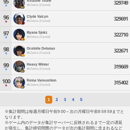
95
Astatine Tsune
329749
Zalera [Crystal]
96
Clyde Valcyn
329691
Zalera [Crystal]
97
Illyana Sjokz
322710
Zalera [Crystal]
98
Ocelotte Delunas
322671
Zalera [Crystal]
99
Heavy Winter
319669
Zalera [Crystal]
100
Reina Vanvushion
315402
Zalera [Crystal]
1
2
3
4
5
※集計期間は毎週月曜日午前9:00～次の月曜日午前8:59:59までと
なります。
※ゲーム内のデータが集計サーバーに反映されるまで一定の遅延
が発生し、集計締切間際のデータが次の集計期間に含まれるなど