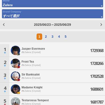
World
Zalera
Grand Company
すべて選択
2025/06/23～2025/06/29
1
2
3
4
5
1
Jasper Evermore
1729368
Zalera [Crystal]
2
Frost Tea
1728266
Zalera [Crystal]
3
Sir Banksalot
1702528
Zalera [Crystal]
4
Madame Knight
1688601
Zalera [Crystal]
5
Testarossa Tempest
1681787
Zalera [Crystal]