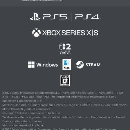
©2026 Sony Interactive Entertainment LLC."PlayStation Family Mark", "PlayStation", "PS5
logo", "PS5", "PS4 logo" and "PS4" are registered trademarks or trademarks of Sony
Interactive Entertainment Inc.
Microsoft, the XBOX Sphere mark, the Series X|S logo and XBOX Series X|S are trademarks
of the Microsoft group of companies.
Nintendo Switch is a trademark of Nintendo.
Windows is either a registered trademark or trademark of Microsoft Corporation in the United
States and/or other countries.
Mac is a trademark of Apple Inc.
©2026 Valve Corporation. Steam and the Steam logo are trademarks and/or registered