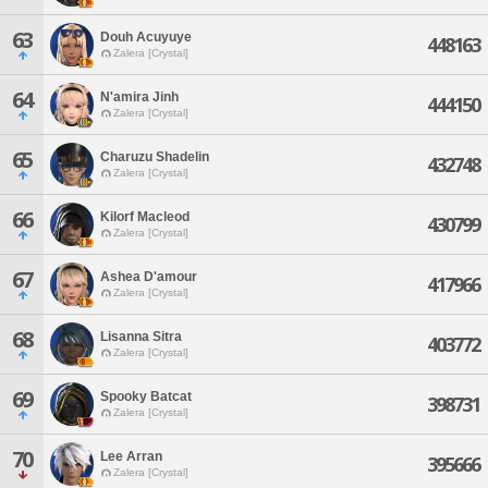
63
Douh Acuyuye
448163
Zalera [Crystal]
64
N'amira Jinh
444150
Zalera [Crystal]
65
Charuzu Shadelin
432748
Zalera [Crystal]
66
Kilorf Macleod
430799
Zalera [Crystal]
67
Ashea D'amour
417966
Zalera [Crystal]
68
Lisanna Sitra
403772
Zalera [Crystal]
69
Spooky Batcat
398731
Zalera [Crystal]
70
Lee Arran
395666
Zalera [Crystal]