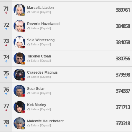
71
Marcella Liadon
389761
Zalera [Crystal]
72
Reverie Hazelwood
384858
Zalera [Crystal]
73
Saia Wintersong
384058
Zalera [Crystal]
74
Tuconei Ctoah
380756
Zalera [Crystal]
75
Crasedes Magnus
379598
Zalera [Crystal]
76
Soar Solar
374387
Zalera [Crystal]
77
Kek Marley
371713
Zalera [Crystal]
78
Malewife Haurchefant
370318
Zalera [Crystal]