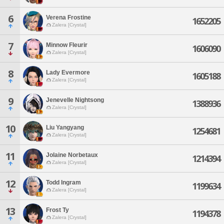
6
Verena Frostine
1652205
Zalera [Crystal]
7
Minnow Fleurir
1606090
Zalera [Crystal]
8
Lady Evermore
1605188
Zalera [Crystal]
9
Jenevelle Nightsong
1388936
Zalera [Crystal]
10
Liu Yangyang
1254681
Zalera [Crystal]
11
Jolaine Norbetaux
1214394
Zalera [Crystal]
12
Todd Ingram
1199634
Zalera [Crystal]
13
Frost Ty
1194378
Zalera [Crystal]