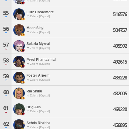
Zalera [Crystal]
55
Lilith Dreadmore
516576
Zalera [Crystal]
56
Moon Sibyl
504757
Zalera [Crystal]
57
Selaria Myrnai
495992
Zalera [Crystal]
58
Pyrel Phantasmal
492615
Zalera [Crystal]
59
Foster Arjerm
483228
Zalera [Crystal]
60
Rin Shibu
482005
Zalera [Crystal]
61
Brig Alin
469220
Zalera [Crystal]
62
Sehda Rhabha
456895
Zalera [Crystal]