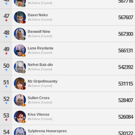
567716
Zalera [Crystal]
47
Daevi Neko
567607
Zalera [Crystal]
48
Beowolf Nine
567300
Zalera [Crystal]
49
Lana Reydania
566131
Zalera [Crystal]
50
Nefret Bak-din
542392
Zalera [Crystal]
51
Mz Gripofinsanity
531115
Zalera [Crystal]
52
Sullen Cross
528407
Zalera [Crystal]
53
Kiva Vitesse
526084
Zalera [Crystal]
54
Sylphrena Honorspren
520122