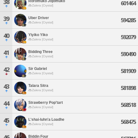
38
Roromuko Jojomuko
601464
Zalera [Crystal]
39
Uber Driver
594285
Zalera [Crystal]
40
Yiyiko Yiko
592079
Zalera [Crystal]
41
Bidding Three
590490
Zalera [Crystal]
42
Sir Gabriel
581909
Zalera [Crystal]
43
Talara Sitra
581898
Zalera [Crystal]
44
Strawberry Pop'tart
568518
Zalera [Crystal]
45
L'shai-luhn'a Loadhe
568475
Zalera [Crystal]
46
Biddin Four