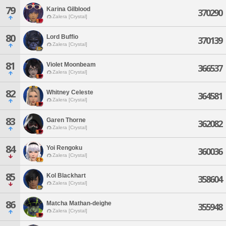
79
Karina Gilblood
370290
Zalera [Crystal]
80
Lord Buffio
370139
Zalera [Crystal]
81
Violet Moonbeam
366537
Zalera [Crystal]
82
Whitney Celeste
364581
Zalera [Crystal]
83
Garen Thorne
362082
Zalera [Crystal]
84
Yoi Rengoku
360036
Zalera [Crystal]
85
Kol Blackhart
358604
Zalera [Crystal]
86
Matcha Mathan-deighe
355948
Zalera [Crystal]