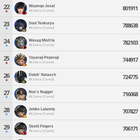
22
Wzamqo Jesal
801911
Zalera [Crystal]
23
Soul Tenkuryu
788638
Zalera [Crystal]
24
Wasag Mish'ta
782103
Zalera [Crystal]
25
Yayaraji Peperaji
744917
Zalera [Crystal]
26
Dalek' Natasch
724775
Zalera [Crystal]
27
Nox's Nugget
716068
Zalera [Crystal]
28
Jebke Lalamiq
707827
Zalera [Crystal]
29
Sketti Fingers
706171
Zalera [Crystal]