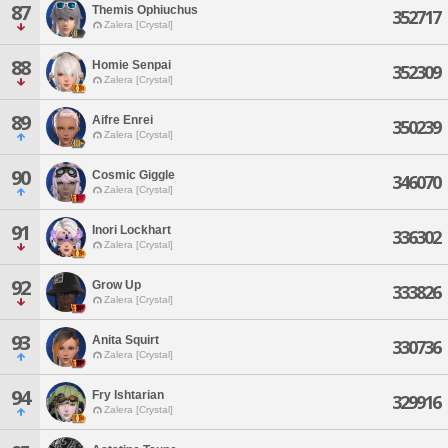
87
Themis Ophiuchus
352717
Zalera [Crystal]
88
Homie Senpai
352309
Zalera [Crystal]
89
Aifre Enrei
350239
Zalera [Crystal]
90
Cosmic Giggle
346070
Zalera [Crystal]
91
Inori Lockhart
336302
Zalera [Crystal]
92
Grow Up
333826
Zalera [Crystal]
93
Anita Squirt
330736
Zalera [Crystal]
94
Fry Ishtarian
329916
Zalera [Crystal]