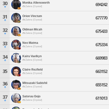
30
Monika Allensworth
694242
Zalera [Crystal]
31
Orion Vinctum
677770
Zalera [Crystal]
32
Oldman Micah
675433
Zalera [Crystal]
33
Neo Matma
675334
Zalera [Crystal]
34
Kairu Vaelkyn
669983
Zalera [Crystal]
Claire Rezfield
35
663152
Zalera [Crystal]
36
Mitsuzaki Sabishii
655152
Zalera [Crystal]
37
Satoruu Gojo
611013
Zalera [Crystal]