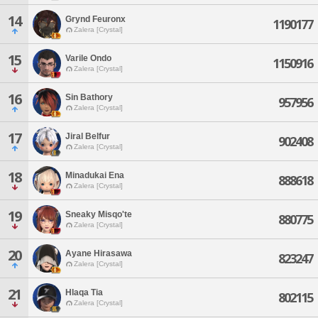
14
Grynd Feuronx
1190177
Zalera [Crystal]
15
Varile Ondo
1150916
Zalera [Crystal]
16
Sin Bathory
957956
Zalera [Crystal]
17
Jiral Belfur
902408
Zalera [Crystal]
18
Minadukai Ena
888618
Zalera [Crystal]
19
Sneaky Misqo'te
880775
Zalera [Crystal]
20
Ayane Hirasawa
823247
Zalera [Crystal]
21
Hlaqa Tia
802115
Zalera [Crystal]