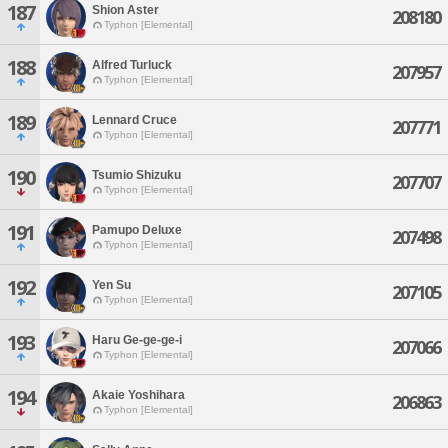
187
Shion Aster
208180
Typhon [Elemental]
188
Alfred Turluck
207957
Typhon [Elemental]
189
Lennard Cruce
207771
Typhon [Elemental]
190
Tsumio Shizuku
207707
Typhon [Elemental]
191
Pamupo Deluxe
207498
Typhon [Elemental]
192
Yen Su
207105
Typhon [Elemental]
193
Haru Ge-ge-ge-i
207066
Typhon [Elemental]
194
Akaie Yoshihara
206863
Typhon [Elemental]