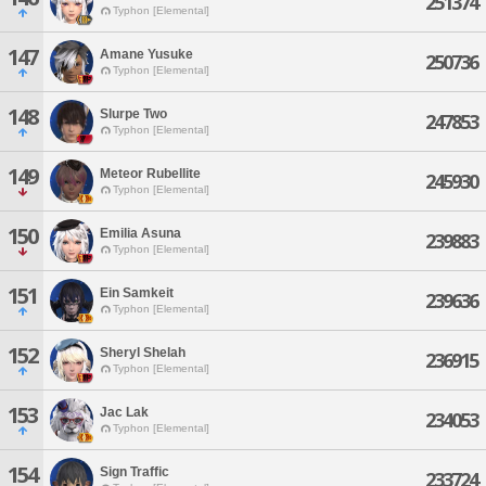
251374
Typhon [Elemental]
147
Amane Yusuke
250736
Typhon [Elemental]
148
Slurpe Two
247853
Typhon [Elemental]
149
Meteor Rubellite
245930
Typhon [Elemental]
150
Emilia Asuna
239883
Typhon [Elemental]
151
Ein Samkeit
239636
Typhon [Elemental]
152
Sheryl Shelah
236915
Typhon [Elemental]
153
Jac Lak
234053
Typhon [Elemental]
154
Sign Traffic
233724