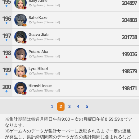
195
Sally Anne
204897
Typhon [Elemental]
196
Saho Kaze
204803
Typhon [Elemental]
197
Guava Jiab
201738
Typhon [Elemental]
198
Potaru Aka
199036
Typhon [Elemental]
199
Lyra Hikari
198579
Typhon [Elemental]
200
Hiroshi Inoue
198471
Typhon [Elemental]
1
2
3
4
5
※集計期間は毎週月曜日午前9:00～次の月曜日午前8:59:59までと
なります。
※ゲーム内のデータが集計サーバーに反映されるまで一定の遅延
が発生し、集計締切間際のデータが次の集計期間に含まれるなど