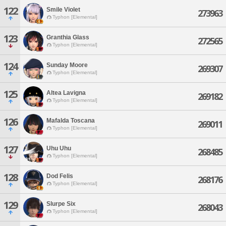
122
Smile Violet
273963
Typhon [Elemental]
123
Granthia Glass
272565
Typhon [Elemental]
124
Sunday Moore
269307
Typhon [Elemental]
125
Altea Lavigna
269182
Typhon [Elemental]
126
Mafalda Toscana
269011
Typhon [Elemental]
127
Uhu Uhu
268485
Typhon [Elemental]
128
Dod Felis
268176
Typhon [Elemental]
129
Slurpe Six
268043
Typhon [Elemental]