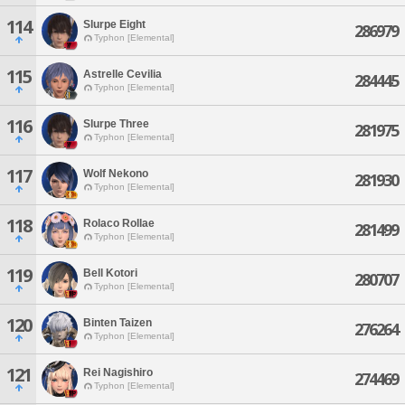
114
Slurpe Eight
286979
Typhon [Elemental]
115
Astrelle Cevilia
284445
Typhon [Elemental]
116
Slurpe Three
281975
Typhon [Elemental]
117
Wolf Nekono
281930
Typhon [Elemental]
118
Rolaco Rollae
281499
Typhon [Elemental]
119
Bell Kotori
280707
Typhon [Elemental]
120
Binten Taizen
276264
Typhon [Elemental]
121
Rei Nagishiro
274469
Typhon [Elemental]