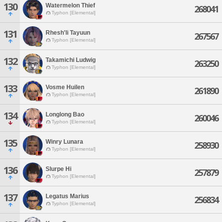
130
Watermelon Thief
268041
Typhon [Elemental]
131
Rhesh'li Tayuun
267567
Typhon [Elemental]
132
Takamichi Ludwig
263250
Typhon [Elemental]
133
Vosme Huilen
261890
Typhon [Elemental]
134
Longlong Bao
260046
Typhon [Elemental]
135
Winry Lunara
258930
Typhon [Elemental]
136
Slurpe Hi
257879
Typhon [Elemental]
137
Legatus Marius
256834
Typhon [Elemental]