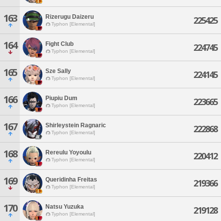
163
Rizerugu Daizeru
225425
Typhon [Elemental]
164
Fight Club
224745
Typhon [Elemental]
165
Sze Sally
224145
Typhon [Elemental]
166
Piupiu Dum
223665
Typhon [Elemental]
167
Shirleystein Ragnaric
222868
Typhon [Elemental]
168
Rereulu Yoyoulu
220412
Typhon [Elemental]
169
Queridinha Freitas
219366
Typhon [Elemental]
170
Natsu Yuzuka
219128
Typhon [Elemental]