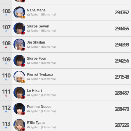
106
Nana Mana
294762
Typhon [Elemental]
107
Slurpe Seven
294455
Typhon [Elemental]
108
Jin Shuilan
294399
Typhon [Elemental]
109
Slurpe Four
294256
Typhon [Elemental]
110
Pierrot Tyukasa
291548
Typhon [Elemental]
111
Le Hikari
288487
Typhon [Elemental]
112
Pomme Douce
288470
Typhon [Elemental]
113
E'llie Tyata
287226
Typhon [Elemental]