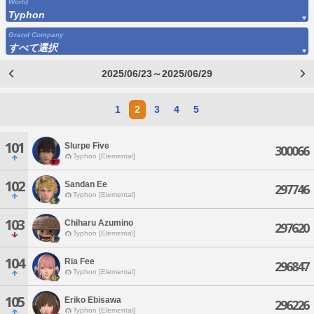
World
Typhon
Grand Company
すべて選択
2025/06/23～2025/06/29
1
2
3
4
5
101
Slurpe Five
300066
Typhon [Elemental]
102
Sandan Ee
297746
Typhon [Elemental]
103
Chiharu Azumino
297620
Typhon [Elemental]
104
Ria Fee
296847
Typhon [Elemental]
105
Eriko Ebisawa
296226
Typhon [Elemental]