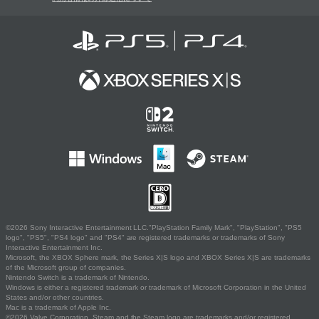
©2026 Sony Interactive Entertainment LLC."PlayStation Family Mark", "PlayStation", "PS5
logo", "PS5", "PS4 logo" and "PS4" are registered trademarks or trademarks of Sony
Interactive Entertainment Inc.
Microsoft, the XBOX Sphere mark, the Series X|S logo and XBOX Series X|S are trademarks
of the Microsoft group of companies.
Nintendo Switch is a trademark of Nintendo.
Windows is either a registered trademark or trademark of Microsoft Corporation in the United
States and/or other countries.
Mac is a trademark of Apple Inc.
©2026 Valve Corporation. Steam and the Steam logo are trademarks and/or registered