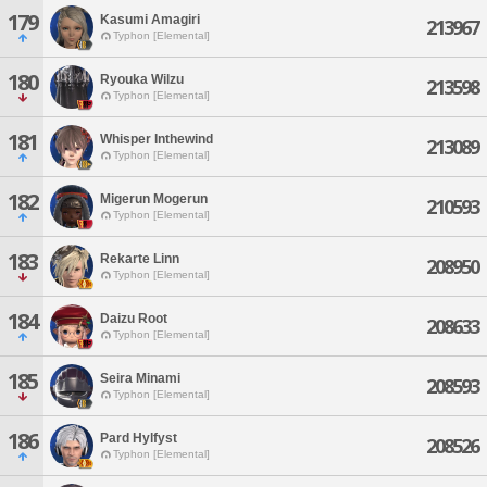
179
Kasumi Amagiri
213967
Typhon [Elemental]
180
Ryouka Wilzu
213598
Typhon [Elemental]
181
Whisper Inthewind
213089
Typhon [Elemental]
182
Migerun Mogerun
210593
Typhon [Elemental]
183
Rekarte Linn
208950
Typhon [Elemental]
184
Daizu Root
208633
Typhon [Elemental]
185
Seira Minami
208593
Typhon [Elemental]
186
Pard Hylfyst
208526
Typhon [Elemental]