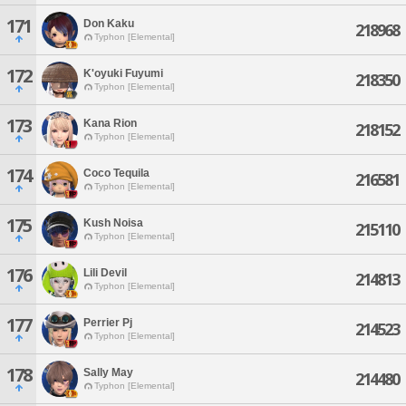
171
Don Kaku
218968
Typhon [Elemental]
172
K'oyuki Fuyumi
218350
Typhon [Elemental]
173
Kana Rion
218152
Typhon [Elemental]
174
Coco Tequila
216581
Typhon [Elemental]
175
Kush Noisa
215110
Typhon [Elemental]
176
Lili Devil
214813
Typhon [Elemental]
177
Perrier Pj
214523
Typhon [Elemental]
178
Sally May
214480
Typhon [Elemental]