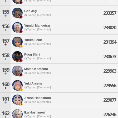
Typhon [Elemental]
155
Gen Jag
233357
Typhon [Elemental]
156
Yumitii Mangetsu
233020
Typhon [Elemental]
157
Yurika Feldt
231394
Typhon [Elemental]
158
Pdog Shini
230673
Typhon [Elemental]
159
Momo Komomo
229963
Typhon [Elemental]
160
Yuki Arsene
229556
Typhon [Elemental]
161
Azusa Hashimoto
229077
Typhon [Elemental]
162
Iku Hoshimori
226246
Typhon [Elemental]