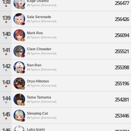
138
Kage Osamu
256477
Typhon [Elemental]
139
Sala Serenade
256426
Typhon [Elemental]
140
Mark Ros
256094
Typhon [Elemental]
141
Clam Chowder
255521
Typhon [Elemental]
142
Nan Ran
255398
Typhon [Elemental]
143
Oryu Hibotan
255196
Typhon [Elemental]
144
Tama Tamama
254281
Typhon [Elemental]
145
Sleeping Cat
253446
Typhon [Elemental]
146
Laku Izumi