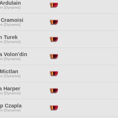
Ardulain
en [Dynamis]
 Cramoisi
en [Dynamis]
m Turek
en [Dynamis]
a Volon'din
en [Dynamis]
Mictlan
en [Dynamis]
a Harper
en [Dynamis]
p Czapla
en [Dynamis]