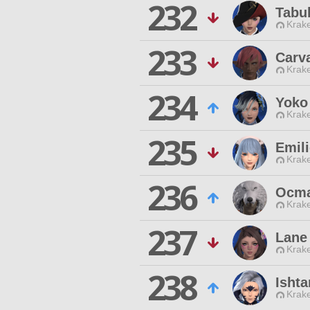
232
Tabu
Krak
233
Carv
Krak
234
Yoko
Krak
235
Emil
Krak
236
Ocma
Krak
237
Lane
Krak
238
Ishta
Krak