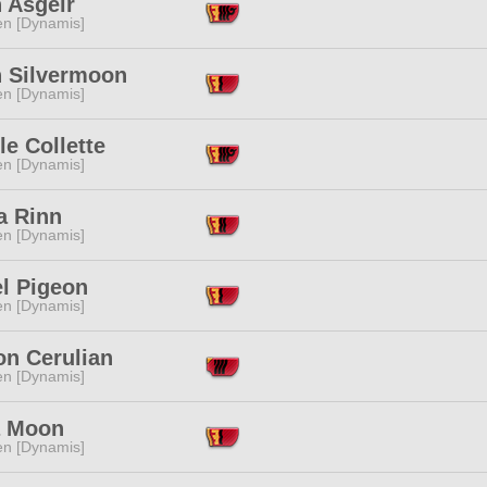
 Asgeir
en [Dynamis]
h Silvermoon
en [Dynamis]
le Collette
en [Dynamis]
a Rinn
en [Dynamis]
el Pigeon
en [Dynamis]
on Cerulian
en [Dynamis]
a Moon
en [Dynamis]