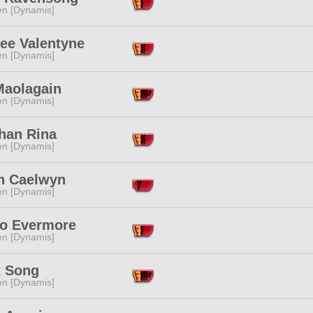
en [Dynamis]
ee Valentyne
en [Dynamis]
Maolagain
en [Dynamis]
han Rina
en [Dynamis]
in Caelwyn
en [Dynamis]
o Evermore
en [Dynamis]
t Song
en [Dynamis]