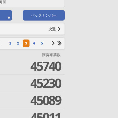
月間
バックナンバー
次週
1
2
3
4
5
獲得軍票数
45740
45230
45089
45011