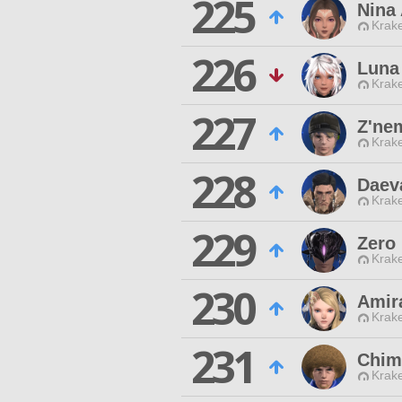
225
Nina 
Krak
226
Luna
Krak
227
Z'ne
Krak
228
Daev
Krak
229
Zero 
Krak
230
Amir
Krak
231
Chim
Krak