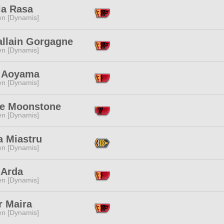
la Rasa
en [Dynamis]
allain Gorgagne
en [Dynamis]
 Aoyama
en [Dynamis]
ie Moonstone
en [Dynamis]
 Miastru
en [Dynamis]
 Arda
en [Dynamis]
r Maira
en [Dynamis]