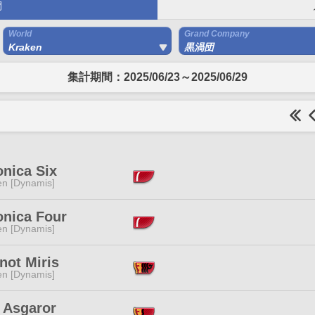
間
World
Grand Company
Kraken
黒渦団
集計期間：2025/06/23～2025/06/29
onica Six
en [Dynamis]
onica Four
en [Dynamis]
not Miris
en [Dynamis]
 Asgaror