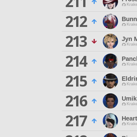
211
Krak
212
Bunn
Krak
213
Jyn 
Krak
214
Panc
Krak
215
Eldr
Krak
216
Umik
Krak
217
Hear
Krak