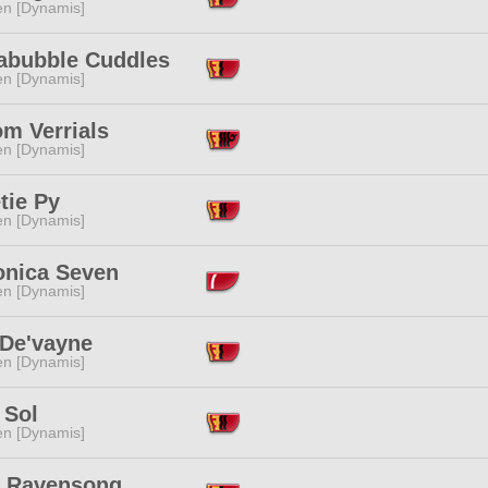
en [Dynamis]
abubble Cuddles
en [Dynamis]
m Verrials
en [Dynamis]
tie Py
en [Dynamis]
onica Seven
en [Dynamis]
 De'vayne
en [Dynamis]
 Sol
en [Dynamis]
t Ravensong