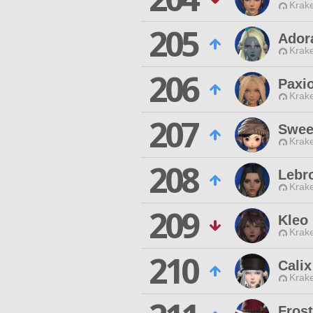
Krak
205
Ador
Krak
206
Paxio
Krak
207
Swee
Krak
208
Lebr
Krak
209
Kleo
Krak
210
Calix
Krak
Fros