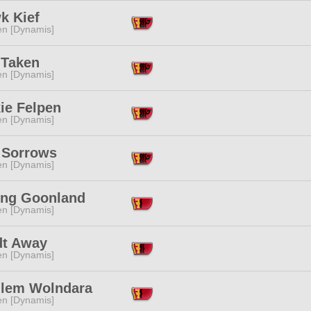
k Kief
en [Dynamis]
 Taken
en [Dynamis]
ie Felpen
en [Dynamis]
a Sorrows
en [Dynamis]
ing Goonland
en [Dynamis]
dt Away
en [Dynamis]
lem Wolndara
en [Dynamis]