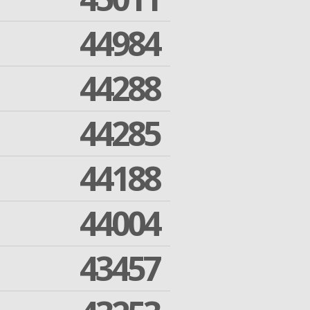
44984
44288
44285
44188
44004
43457