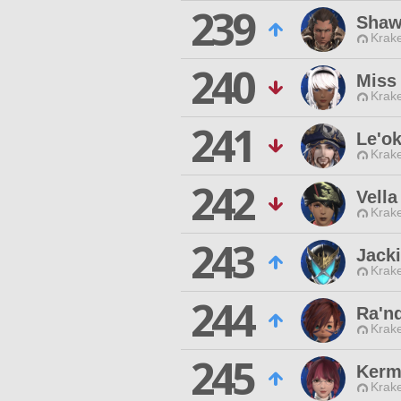
239
Shaw
Krak
240
Miss
Krak
241
Le'ok
Krak
242
Vell
Krak
243
Jack
Krak
244
Ra'n
Krak
245
Kerm
Krak