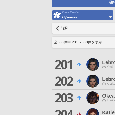
週
Data Center
Dynamis
前週
全
500
件中
201
～
300
件を表示
201
Lebr
Krak
202
Lebr
Krak
203
Okea
Krak
204
Katie