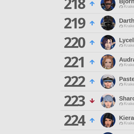
218
Bjorn
Krak
219
Dart
Krak
220
Lycel
Krak
221
Audr
Krak
222
Past
Krak
223
Shar
Krak
224
Kier
Krak