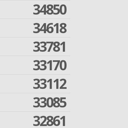
34850
34618
33781
33170
33112
33085
32861