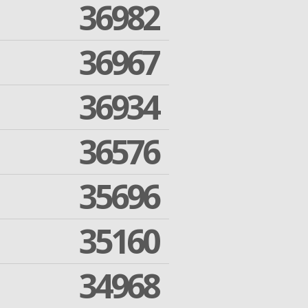
36982
36967
36934
36576
35696
35160
34968