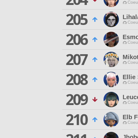
Coeur
205
Lihal
Coeur
206
Esmo
Coeur
207
Miko
Coeur
208
Ellie
Coeur
209
Leuc
Coeur
210
Elb F
Coeur
Jhob