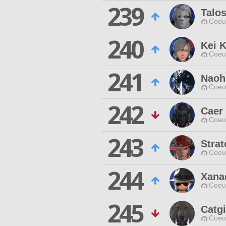
239
Talo
Coeur
240
Kei K
Coeur
241
Naoh
Coeur
242
Caer
Coeur
243
Stra
Coeur
244
Xana
Coeur
245
Catgi
Coeur