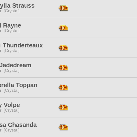
ylla Strauss
l [Crystal]
l Rayne
l [Crystal]
i Thunderteaux
l [Crystal]
l Jadedream
l [Crystal]
erella Toppan
l [Crystal]
y Volpe
l [Crystal]
sa Chasanda
l [Crystal]