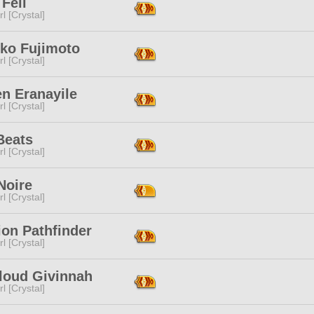
Feii
l [Crystal]
ko Fujimoto
l [Crystal]
n Eranayile
l [Crystal]
Beats
l [Crystal]
Noire
l [Crystal]
ion Pathfinder
l [Crystal]
loud Givinnah
l [Crystal]