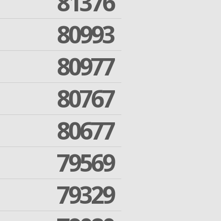
81376
80993
80977
80767
80677
79569
79329