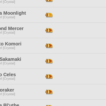
l [Crystal]
a Moonlight
l [Crystal]
nd Mercer
l [Crystal]
to Komori
l [Crystal]
 Sakamaki
l [Crystal]
o Celes
l [Crystal]
oraker
l [Crystal]
e Bl'uthe