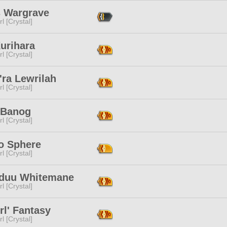
s Wargrave
l [Crystal]
urihara
l [Crystal]
'ra Lewrilah
l [Crystal]
 Banog
l [Crystal]
to Sphere
l [Crystal]
duu Whitemane
l [Crystal]
rl' Fantasy
l [Crystal]