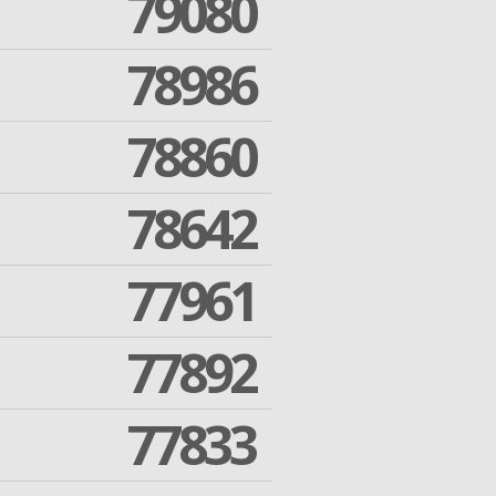
79080
78986
78860
78642
77961
77892
77833