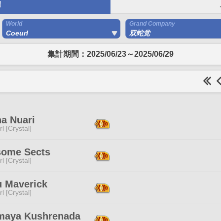
間
World
Grand Company
Coeurl
双蛇党
集計期間：2025/06/23～2025/06/29
na Nuari
l [Crystal]
ome Sects
l [Crystal]
u Maverick
l [Crystal]
maya Kushrenada