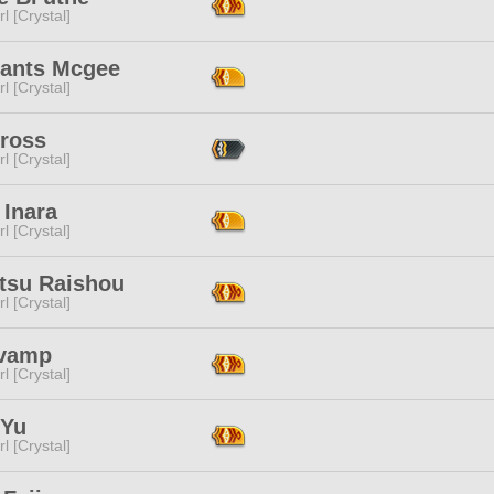
l [Crystal]
ants Mcgee
l [Crystal]
Cross
l [Crystal]
 Inara
l [Crystal]
tsu Raishou
l [Crystal]
'vamp
l [Crystal]
 Yu
l [Crystal]