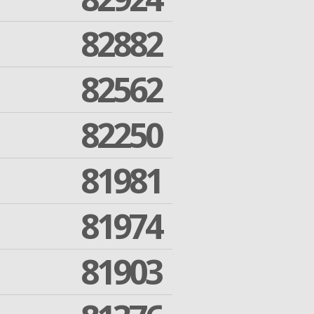
82882
82562
82250
81981
81974
81903