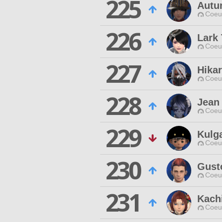
225
Autu
Coeur
226
Lark 
Coeur
227
Hikar
Coeur
228
Jean 
Coeur
229
Kulg
Coeur
230
Gust
Coeur
231
Kach
Coeur