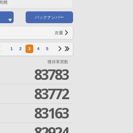
月間
バックナンバー
次週
1
2
3
4
5
獲得軍票数
83783
83772
83163
82924