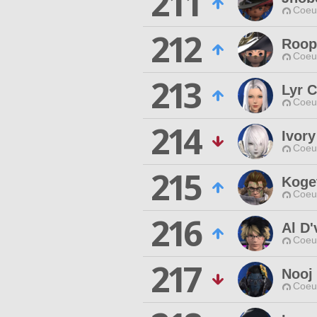
211
Coeur
212
Roop
Coeur
213
Lyr 
Coeur
214
Ivory
Coeur
215
Koge
Coeur
216
Al D
Coeur
217
Nooj
Coeur