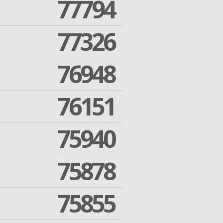
77794
77326
76948
76151
75940
75878
75855