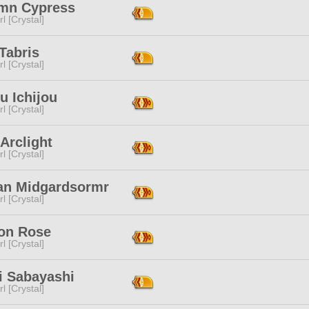
mn Cypress
l [Crystal]
Tabris
l [Crystal]
u Ichijou
l [Crystal]
Arclight
l [Crystal]
an Midgardsormr
l [Crystal]
on Rose
l [Crystal]
i Sabayashi
l [Crystal]