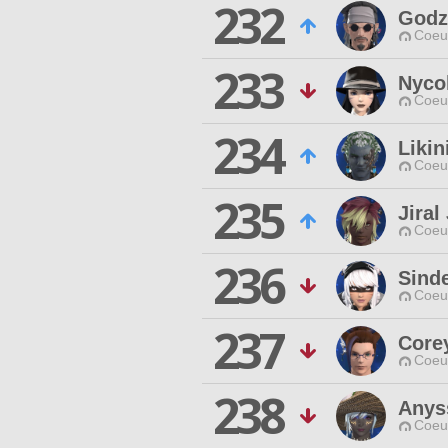
232
Godz
Coeur
233
Nyco
Coeur
234
Likin
Coeur
235
Jira
Coeur
236
Sind
Coeur
237
Core
Coeur
238
Anys
Coeur