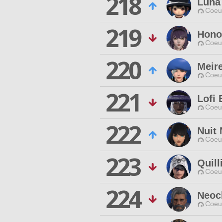
218
Luna 
Coeur
219
Hono
Coeur
220
Meire
Coeur
221
Lofi 
Coeur
222
Nuit 
Coeur
223
Quill
Coeur
224
Neoc
Coeur