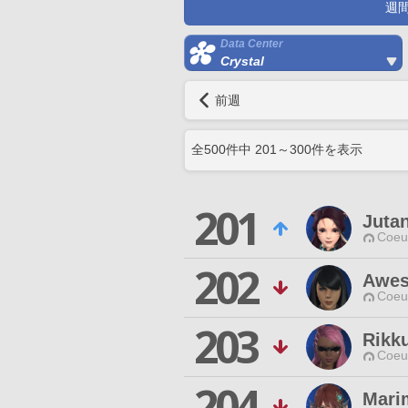
週
Data Center
Crystal
前週
全
500
件中
201
～
300
件を表示
201
Juta
Coeur
202
Awes
Coeur
203
Rikk
Coeur
204
Mari