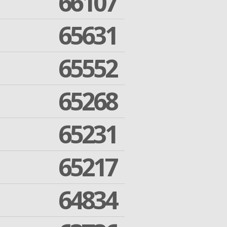
66107
65631
65552
65268
65231
65217
64834