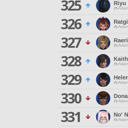
325
Riyu
Adam
326
Ratgi
Adam
327
Raeri
Adam
328
Kaith
Adam
329
Hele
Adam
330
Dona
Adam
331
No' 
Adam