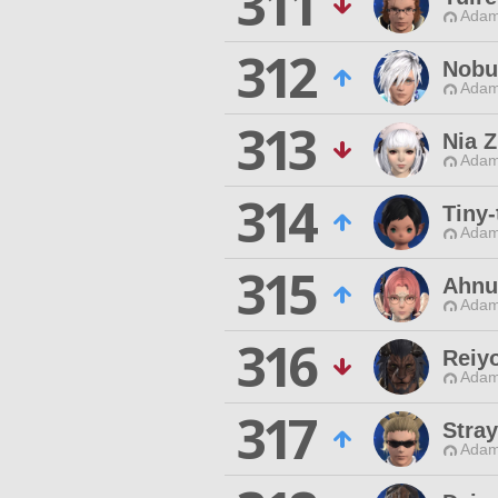
311
Adam
312
Nobu
Adam
313
Nia Z
Adam
314
Tiny
Adam
315
Ahnu
Adam
316
Reiy
Adam
317
Stray
Adam