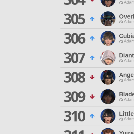
Adam
305
Overl
Adam
306
Cubi
Adam
307
Diant
Adam
308
Ange
Adam
309
Blad
Adam
310
Littl
Adam
Yuir