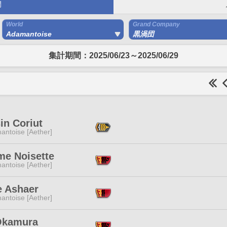
間
World
Grand Company
Adamantoise
黒渦団
集計期間：2025/06/23～2025/06/29
in Coriut
antoise [Aether]
e Noisette
antoise [Aether]
e Ashaer
antoise [Aether]
Okamura