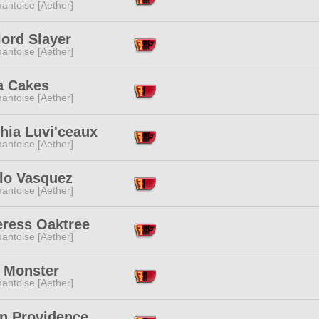
antoise [Aether]
ord Slayer
antoise [Aether]
a Cakes
antoise [Aether]
hia Luvi'ceaux
antoise [Aether]
lo Vasquez
antoise [Aether]
eress Oaktree
antoise [Aether]
e Monster
antoise [Aether]
en Providence