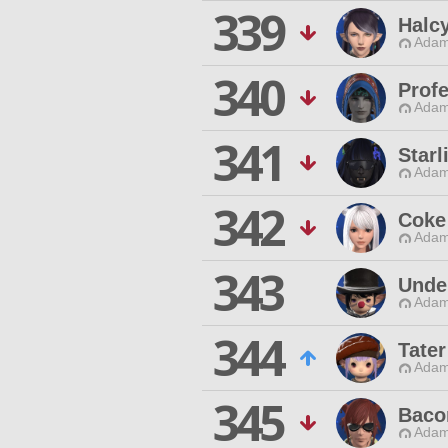
339
Halc
Adam
340
Prof
Adam
341
Starl
Adam
342
Coke
Adam
343
Unde
Adam
344
Tater
Adam
345
Baco
Adam