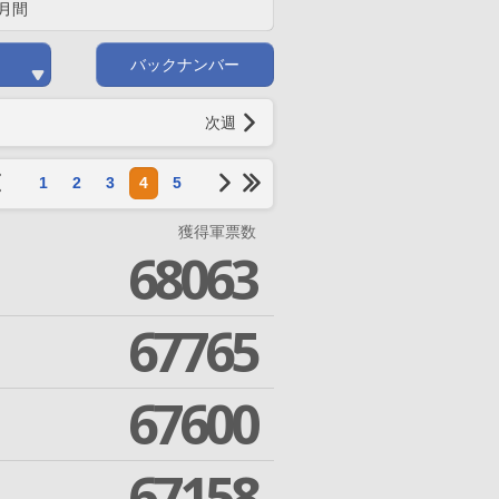
月間
バックナンバー
次週
1
2
3
4
5
獲得軍票数
68063
67765
67600
67158