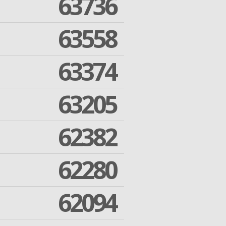
63736
63558
63374
63205
62382
62280
62094