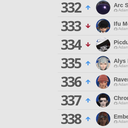
332
Arc S
Adam
333
Ifu 
Adam
334
Picd
Adam
335
Alys 
Adam
336
Raven
Adam
337
Chro
Adam
338
Embe
Adam