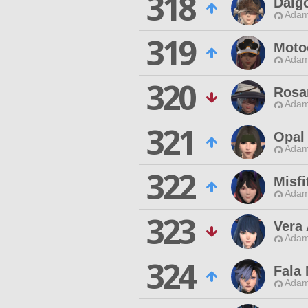
318
Daigo
Adam
319
Moto
Adam
320
Rosa
Adam
321
Opal
Adam
322
Misfi
Adam
323
Vera
Adam
324
Fala 
Adam