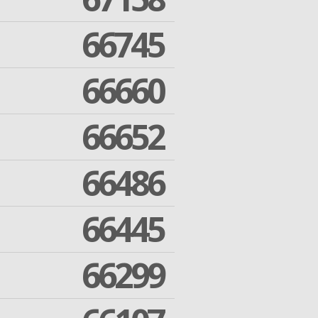
66745
66660
66652
66486
66445
66299