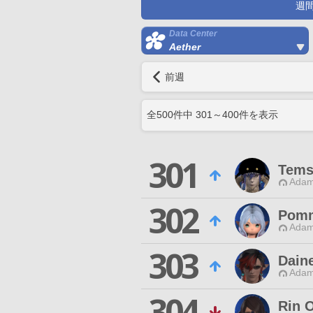
週
Data Center
Aether
前週
全
500
件中
301
～
400
件を表示
301
Tems
Adam
302
Pomm
Adam
303
Dain
Adam
304
Rin 