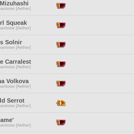
 Mizuhashi
antoise [Aether]
rl Squeak
antoise [Aether]
s Solnir
antoise [Aether]
e Carralest
antoise [Aether]
na Volkova
antoise [Aether]
ld Serrot
antoise [Aether]
Name'
antoise [Aether]