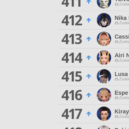
411
Zodia
412
Nika
Zodia
413
Cass
Zodia
414
Airi 
Zodia
415
Lusa 
Zodia
416
Espe
Zodia
417
Kiray
Zodia