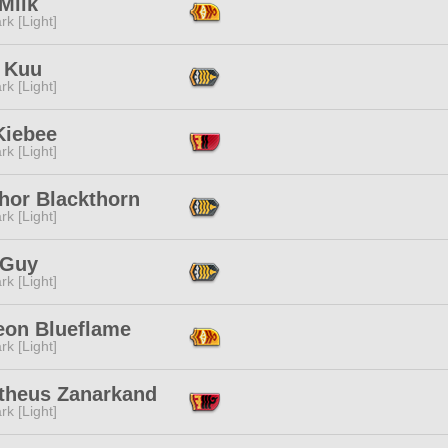
Milk
rk [Light]
 Kuu
rk [Light]
Kiebee
rk [Light]
hor Blackthorn
rk [Light]
 Guy
rk [Light]
eon Blueflame
rk [Light]
theus Zanarkand
rk [Light]