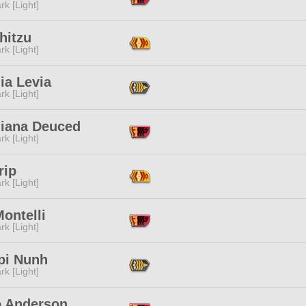
rk [Light]
hitzu
rk [Light]
ia Levia
rk [Light]
iana Deuced
rk [Light]
rip
rk [Light]
ontelli
rk [Light]
pi Nunh
rk [Light]
o Anderson