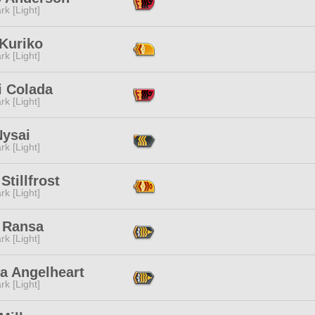
rk [Light]
 Kuriko
rk [Light]
i Colada
rk [Light]
Nysai
rk [Light]
Stillfrost
rk [Light]
 Ransa
rk [Light]
a Angelheart
rk [Light]