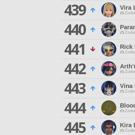
439
Vira L
Zodia
440
Para
Zodia
441
Rick
Zodia
442
Arth
Zodia
443
Vina 
Zodia
444
Bloo
Zodia
445
Kira 
Zodia