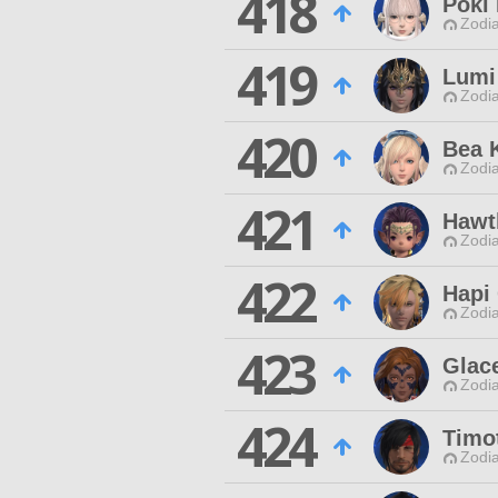
418
Poki 
Zodia
419
Lumi
Zodia
420
Bea 
Zodia
421
Hawt
Zodia
422
Hapi
Zodia
423
Glac
Zodia
424
Timo
Zodia