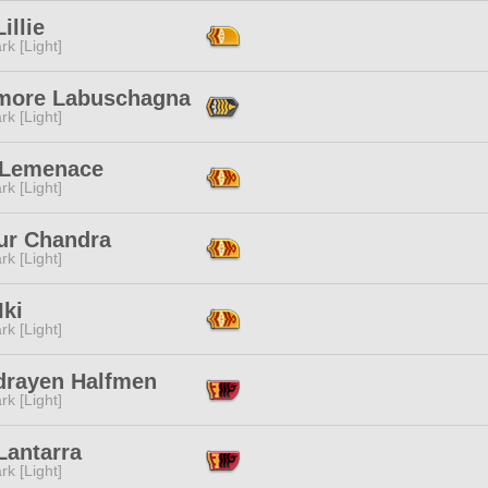
illie
rk [Light]
more Labuschagna
rk [Light]
 Lemenace
rk [Light]
'ur Chandra
rk [Light]
Iki
rk [Light]
drayen Halfmen
rk [Light]
Lantarra
rk [Light]