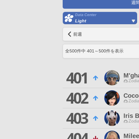
週
Data Center
Light
前週
全
500
件中
401
～
500
件を表示
401
M'gh
Zodia
402
Coco
Zodia
403
Iris 
Zodia
404
Mile