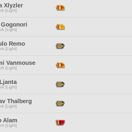
 Xlyzler
rk [Light]
 Gogonori
rk [Light]
lo Remo
rk [Light]
i Vanmouse
rk [Light]
Ljanta
rk [Light]
av Thalberg
rk [Light]
o Alam
rk [Light]