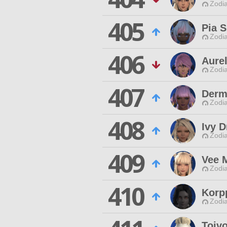
Zodia
405
Pia S
Zodia
406
Aurel
Zodia
407
Derm
Zodia
408
Ivy D
Zodia
409
Vee M
Zodia
410
Korp
Zodia
Toiv