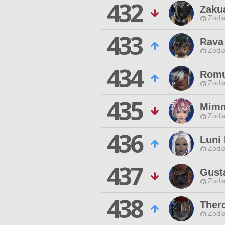
432
Zakua
Zodia
433
Rava
Zodia
434
Romu
Zodia
435
Mimm
Zodia
436
Luni 
Zodia
437
Gust
Zodia
438
Ther
Zodia