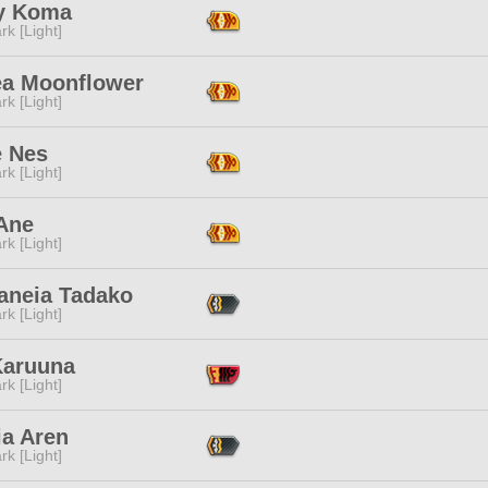
fy Koma
rk [Light]
ea Moonflower
rk [Light]
e Nes
rk [Light]
 Ane
rk [Light]
aneia Tadako
rk [Light]
Karuuna
rk [Light]
ia Aren
rk [Light]