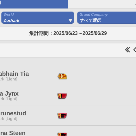
間
World
Grand Company
Zodiark
すべて選択
集計期間：2025/06/23～2025/06/29
abhain Tia
rk [Light]
a Jynx
rk [Light]
Brunestud
rk [Light]
ena Steen