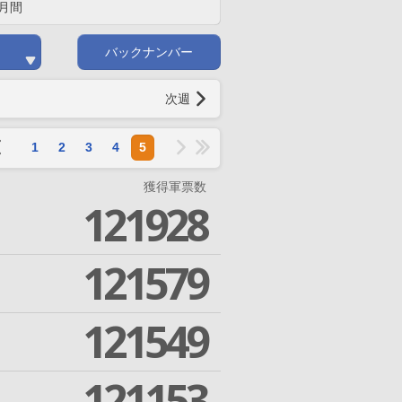
月間
バックナンバー
次週
1
2
3
4
5
獲得軍票数
121928
121579
121549
121153